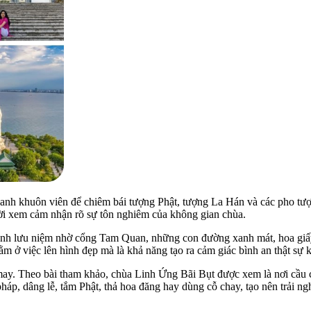
anh khuôn viên để chiêm bái tượng Phật, tượng La Hán và các pho tư
gười xem cảm nhận rõ sự tôn nghiêm của không gian chùa.
ảnh lưu niệm nhờ cổng Tam Quan, những con đường xanh mát, hoa giấy,
m ở việc lên hình đẹp mà là khả năng tạo ra cảm giác bình an thật sự 
ay. Theo bài tham khảo, chùa Linh Ứng Bãi Bụt được xem là nơi cầu cô
pháp, dâng lễ, tắm Phật, thả hoa đăng hay dùng cỗ chay, tạo nên trải 