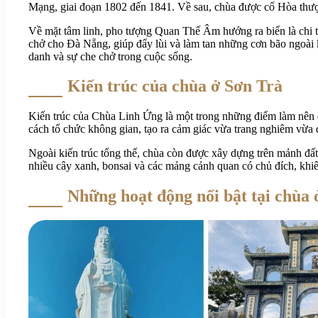
Mạng, giai đoạn 1802 đến 1841. Về sau, chùa được cố Hòa thư
Về mặt tâm linh, pho tượng Quan Thế Âm hướng ra biển là chi t
chở cho Đà Nẵng, giúp đẩy lùi và làm tan những cơn bão ngoài 
danh và sự che chở trong cuộc sống.
Kiến trúc của chùa ở Sơn Trà
Kiến trúc của Chùa Linh Ứng là một trong những điểm làm nên 
cách tổ chức không gian, tạo ra cảm giác vừa trang nghiêm vừa 
Ngoài kiến trúc tổng thể, chùa còn được xây dựng trên mảnh đấ
nhiều cây xanh, bonsai và các mảng cảnh quan có chủ đích, khiế
Những hoạt động nổi bật tại chùa 