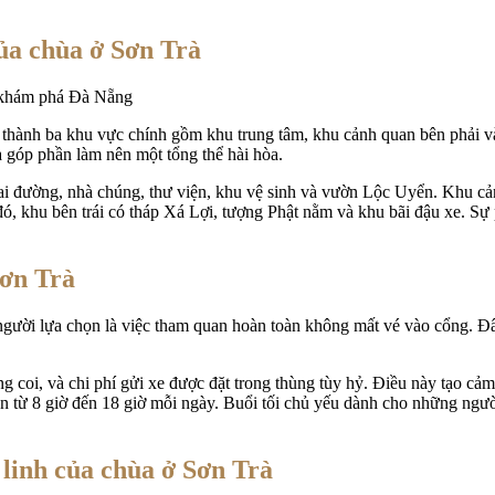
của chùa ở Sơn Trà
thành ba khu vực chính gồm khu trung tâm, khu cảnh quan bên phải và 
 góp phần làm nên một tổng thể hài hòa.
 trai đường, nhà chúng, thư viện, khu vệ sinh và vườn Lộc Uyển. Khu
, khu bên trái có tháp Xá Lợi, tượng Phật nằm và khu bãi đậu xe. Sự 
Sơn Trà
gười lựa chọn là việc tham quan hoàn toàn không mất vé vào cổng. Đây 
ng coi, và chi phí gửi xe được đặt trong thùng tùy hỷ. Điều này tạo cả
n từ 8 giờ đến 18 giờ mỗi ngày. Buổi tối chủ yếu dành cho những ngư
 linh của chùa ở Sơn Trà