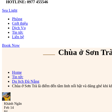
HOTLINE: 0977 455546
Sea Light
Phòng
Giới thiệu
Dịch Vụ
Tin tức
Liên hệ
Book Now
Chùa ở Sơn Trà
Home
Tin tức
Du lịch Đà Nẵng
Chùa ở Sơn Trà là điểm đến tâm linh nổi bật và đáng ghé khi
Khánh Ngân
Feb 14
84