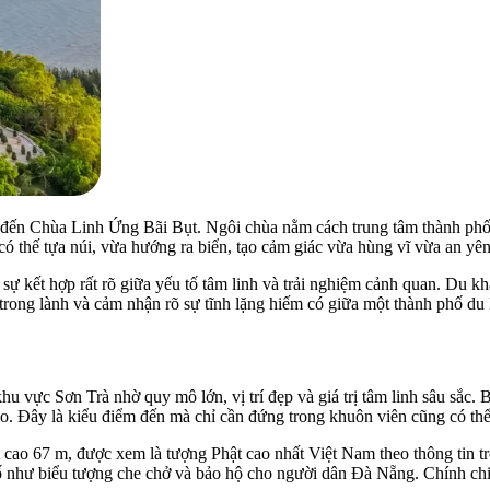
y đến Chùa Linh Ứng Bãi Bụt. Ngôi chùa nằm cách trung tâm thành phố
a có thế tựa núi, vừa hướng ra biển, tạo cảm giác vừa hùng vĩ vừa an yên
sự kết hợp rất rõ giữa yếu tố tâm linh và trải nghiệm cảnh quan. Du 
trong lành và cảm nhận rõ sự tĩnh lặng hiếm có giữa một thành phố du l
u vực Sơn Trà nhờ quy mô lớn, vị trí đẹp và giá trị tâm linh sâu sắc. B
o. Đây là kiểu điểm đến mà chỉ cần đứng trong khuôn viên cũng có thể 
ao 67 m, được xem là tượng Phật cao nhất Việt Nam theo thông tin tr
ố như biểu tượng che chở và bảo hộ cho người dân Đà Nẵng. Chính chi