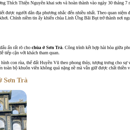
ợng Thích Thiện Nguyên khai sơn và hoàn thành vào ngày 30 tháng 7
iết được người dân địa phương nhắc đến nhiều nhất. Theo quan niệm d
khơi. Chính niềm tin ấy khiến chùa Linh Ứng Bãi Bụt trở thành nơi ng
dấu ấn rất rõ cho
chùa ở Sơn Trà
. Công trình kết hợp hài hòa giữa ph
dễ tiếp cận với khách tham quan.
t hình con rùa, thế đất Huyền Vũ theo phong thủy, tượng trưng cho sự
n toàn bộ khuôn viên không quá nặng nề mà vẫn giữ được chất thiền và 
ở Sơn Trà