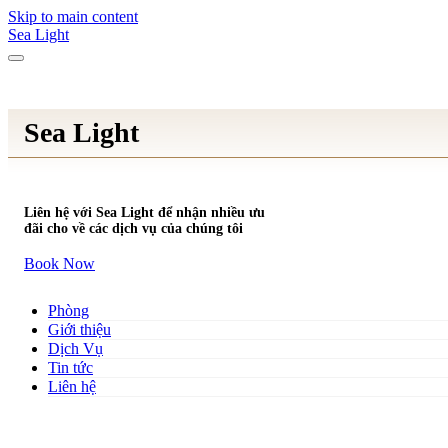
Skip to main content
Sea Light
Sea Light
Liên hệ với Sea Light để nhận nhiều ưu
đãi cho về các dịch vụ của chúng tôi
Book Now
Phòng
Giới thiệu
Dịch Vụ
Tin tức
Liên hệ