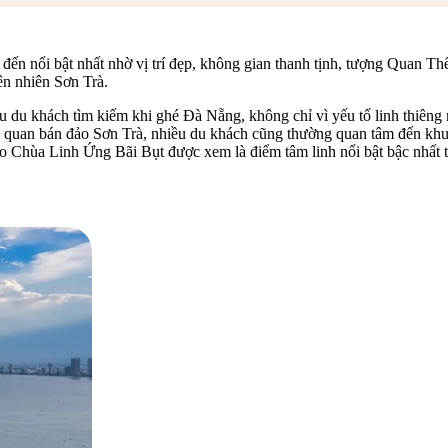
đến nổi bật nhất nhờ vị trí đẹp, không gian thanh tịnh, tượng Quan T
ên nhiên Sơn Trà.
du khách tìm kiếm khi ghé Đà Nẵng, không chỉ vì yếu tố linh thiêng m
m quan bán đảo Sơn Trà, nhiều du khách cũng thường quan tâm đến kh
sao Chùa Linh Ứng Bãi Bụt được xem là điểm tâm linh nổi bật bậc nhất t