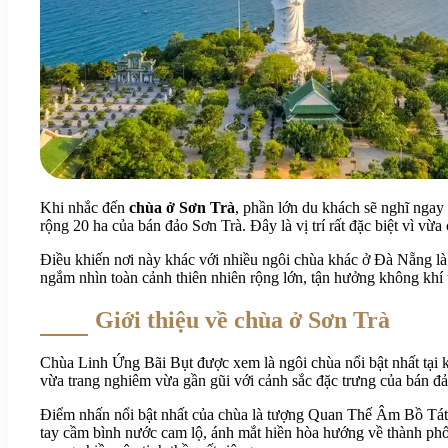
Khi nhắc đến
chùa ở Sơn Trà
, phần lớn du khách sẽ nghĩ nga
rộng 20 ha của bán đảo Sơn Trà. Đây là vị trí rất đặc biệt vì vừ
Điều khiến nơi này khác với nhiều ngôi chùa khác ở Đà Nẵng là 
ngắm nhìn toàn cảnh thiên nhiên rộng lớn, tận hưởng không khí 
Giới thiệu về chùa ở Sơn Trà
Chùa Linh Ứng Bãi Bụt được xem là ngôi chùa nổi bật nhất tại kh
vừa trang nghiêm vừa gần gũi với cảnh sắc đặc trưng của bán đả
Điểm nhấn nổi bật nhất của chùa là tượng Quan Thế Âm Bồ Tát c
tay cầm bình nước cam lộ, ánh mắt hiền hòa hướng về thành ph