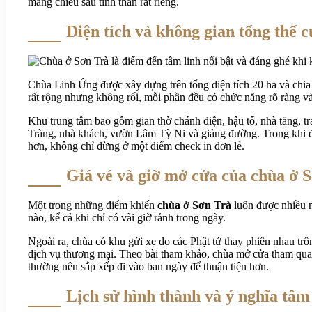
mang chiều sâu tinh thần rất riêng.
Diện tích và không gian tổng thể 
Chùa Linh Ứng được xây dựng trên tổng diện tích 20 ha và chia 
rất rộng nhưng không rối, mỗi phần đều có chức năng rõ ràng và
Khu trung tâm bao gồm gian thờ chánh điện, hậu tổ, nhà tăng,
Tràng, nhà khách, vườn Lâm Tỳ Ni và giảng đường. Trong khi đó
hơn, không chỉ dừng ở một điểm check in đơn lẻ.
Giá vé và giờ mở cửa của chùa ở 
Một trong những điểm khiến
chùa ở Sơn Trà
luôn được nhiều n
nào, kể cả khi chỉ có vài giờ rảnh trong ngày.
Ngoài ra, chùa có khu gửi xe do các Phật tử thay phiên nhau trô
dịch vụ thương mại. Theo bài tham khảo, chùa mở cửa tham qua
thường nên sắp xếp đi vào ban ngày để thuận tiện hơn.
Lịch sử hình thành và ý nghĩa tâm