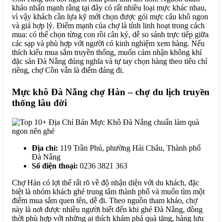
khảo nhấn mạnh rằng tại đây có rất nhiều loại mực khác nhau,
vì vậy khách cần lựa kỹ mới chọn được gói mực câu khô ngon
và giá hợp lý. Điểm mạnh của chợ là tính linh hoạt trong cách
mua: có thể chọn từng con rồi cân ký, dễ so sánh trực tiếp giữa
các sạp và phù hợp với người có kinh nghiệm xem hàng. Nếu
thích kiểu mua sắm truyền thống, muốn cảm nhận không khí
đặc sản Đà Nẵng đúng nghĩa và tự tay chọn hàng theo tiêu chí
riêng, chợ Cồn vẫn là điểm đáng đi.
Mực khô Đà Nẵng chợ Hàn – chợ du lịch truyền
thống lâu đời
Địa chỉ:
119 Trần Phú, phường Hải Châu, Thành phố
Đà Nẵng
Số điện thoại:
0236 3821 363
Chợ Hàn có lợi thế rất rõ về độ nhận diện với du khách, đặc
biệt là nhóm khách ghé trung tâm thành phố và muốn tìm một
điểm mua sắm quen tên, dễ đi. Theo nguồn tham khảo, chợ
này là nơi được nhiều người biết đến khi ghé Đà Nẵng, đồng
thời phù hợp với những ai thích khám phá quà tặng, hàng lưu