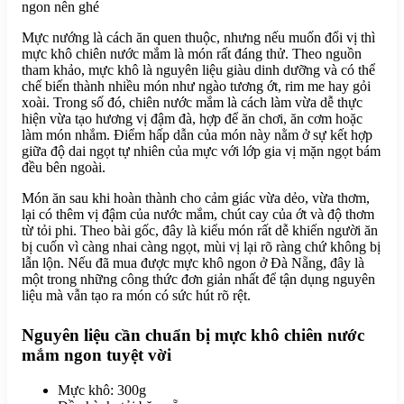
Mực nướng là cách ăn quen thuộc, nhưng nếu muốn đổi vị thì
mực khô chiên nước mắm là món rất đáng thử. Theo nguồn
tham khảo, mực khô là nguyên liệu giàu dinh dưỡng và có thể
chế biến thành nhiều món như ngào tương ớt, rim me hay gỏi
xoài. Trong số đó, chiên nước mắm là cách làm vừa dễ thực
hiện vừa tạo hương vị đậm đà, hợp để ăn chơi, ăn cơm hoặc
làm món nhắm. Điểm hấp dẫn của món này nằm ở sự kết hợp
giữa độ dai ngọt tự nhiên của mực với lớp gia vị mặn ngọt bám
đều bên ngoài.
Món ăn sau khi hoàn thành cho cảm giác vừa dẻo, vừa thơm,
lại có thêm vị đậm của nước mắm, chút cay của ớt và độ thơm
từ tỏi phi. Theo bài gốc, đây là kiểu món rất dễ khiến người ăn
bị cuốn vì càng nhai càng ngọt, mùi vị lại rõ ràng chứ không bị
lẫn lộn. Nếu đã mua được mực khô ngon ở Đà Nẵng, đây là
một trong những công thức đơn giản nhất để tận dụng nguyên
liệu mà vẫn tạo ra món có sức hút rõ rệt.
Nguyên liệu cần chuẩn bị mực khô chiên nước
mắm ngon tuyệt vời
Mực khô: 300g