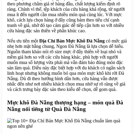
theo phương châm giá rẻ hàng đầu, chất lượng kiểm định rõ
ràng. Chính vì thế, tệp khách của cửa hàng khá rộng, từ người
mua ít đến người cần mua nhiều món quà cùng lúc. Với mực
khô, cách lựa chọn hàng ở đây cũng bám theo tiêu chí cạnh
tranh về giá, nhờ đó tạo cảm giác dễ tiếp cận hơn so với nhiều
cửa hàng đặc sản thiên về phân khúc cao.
Nếu ưu tiên một
Địa Chỉ Bán Mực Khô Đà Nẵng
có mức giá
nhẹ hơn mặt bằng chung, Ngon Đà Nẵng là lựa chọn dễ hiểu.
Nguồn tham khảo nói rõ size mực ở đây thiên về loại nhỏ và
mềm giá hơn so với các cửa hàng khác, phù hợp với người
muốn mua số lượng vừa phải mà vẫn đảm bảo đúng món đặc
sản làm quà. Điều này đặc biệt hợp với du khách có ngân sách
linh hoạt nhưng không muốn bỏ qua món mực khô khi rời Đà
Nẵng. Dù đi theo hướng bình dân hơn, cửa hàng vẫn được
nhắc đến như nơi nhiều khách chọn mua nhờ sự rõ ràng về giá
và cách trưng bày đặc sản theo kiểu dễ chọn, dễ gom quà.
Mực khô Đà Nẵng thượng hạng – món quà Đà
Nẵng nổi tiếng từ Quà Đà Nẵng