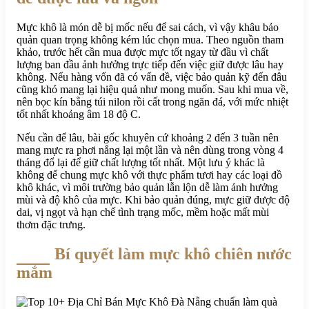
Mực khô là món dễ bị mốc nếu để sai cách, vì vậy khâu bảo
quản quan trọng không kém lúc chọn mua. Theo nguồn tham
khảo, trước hết cần mua được mực tốt ngay từ đầu vì chất
lượng ban đầu ảnh hưởng trực tiếp đến việc giữ được lâu hay
không. Nếu hàng vốn đã có vấn đề, việc bảo quản kỹ đến đâu
cũng khó mang lại hiệu quả như mong muốn. Sau khi mua về,
nên bọc kín bằng túi nilon rồi cất trong ngăn đá, với mức nhiệt
tốt nhất khoảng âm 18 độ C.
Nếu cần để lâu, bài gốc khuyên cứ khoảng 2 đến 3 tuần nên
mang mực ra phơi nắng lại một lần và nên dùng trong vòng 4
tháng đổ lại để giữ chất lượng tốt nhất. Một lưu ý khác là
không để chung mực khô với thực phẩm tươi hay các loại đồ
khô khác, vì môi trường bảo quản lẫn lộn dễ làm ảnh hưởng
mùi và độ khô của mực. Khi bảo quản đúng, mực giữ được độ
dai, vị ngọt và hạn chế tình trạng mốc, mềm hoặc mất mùi
thơm đặc trưng.
Bí quyết làm mực khô chiên nước
mắm