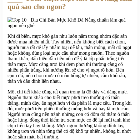
quà sao cho ngon?
Khi đi biển, mực khô gần như luôn nằm trong nhóm đặc sản
được mua nhiều nhất. Tuy nhiên, nếu không biết cách chọn,
người mua rất dễ lấy nhầm loại để lâu, thân mỏng, mất độ ngọt
hoặc không đúng loại mực câu như mong muốn. Theo nguồn
tham khảo, dấu hiệu đầu tiên nên để ý là lớp phấn trắng trên
thân mực. Mực càng tươi khi đem phơi thì thường càng có
nhiều phấn trắng, khi nướng lên sẽ cho vị ngọt rõ hơn. Bên
cạnh đó, nên chọn mực có màu hồng tự nhiên, cầm khô ráo,
thân và đầu dính liền nhau.
Một chi tiết khác cũng rất quan trọng là độ dày và dáng mực.
Nguồn tham khảo cho biết mực phơi treo thường có thân
thẳng, mình dày, ăn ngọt hơn vì đa phần là mực câu. Trong khi
đó, mực phơi trên phiên thường mỏng hơn và hay là mực cào.
Người mua cũng nên tránh những con có đốm đỏ thâm ở thân
hoặc lưng, đồng thời kiểm tra xem mực có để lại mùi tanh khó
chịu trên tay hay không. Mực ngon thường không dính tay,
không ươn và nhìn tổng thể có độ khô tự nhiên, không bị nhớt
hoặc sẫm màu bất thường.