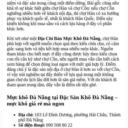
niệm và đặc sản trong cùng một điểm dừng. Bài gốc cũng nêu
khá rõ sự khác biệt giữa chợ Hàn và chợ Cồn: nếu chợ Cồn
nghiêng nhiều hơn về khách nội địa, thì chợ Hàn có xu hướng
phục vụ khách quốc tế, nhất là khách Hàn Quốc. Điều này
khiến không khí mua sắm và cách lựa hàng ở đây có phần
khác hơn.
Khi xét như một
Địa Chỉ Bán Mực Khô Đà Nẵng
, chợ Hàn
phù hợp với người muốn chọn quà theo kiểu chỉn chu, có cảm
giác sang hơn và tiện kết hợp mua nhiều món khác. Nguồn
tham khảo cho biết mực ở đây cũng được bày theo kiểu chọn
con rồi cân ký như chợ Cồn, nên người mua vẫn cần biết cách
xem hàng để chọn đúng loại ngon với mức giá hợp lý. Điểm
đáng chú ý là đặc sản nội địa ở chợ Hàn ít hơn so với chợ Cồn,
vì vậy trải nghiệm tại đây thiên về lựa quà trong một không
gian chợ du lịch lâu đời hơn là săn giá mềm. Với du khách đi
tham quan trung tâm, đây vẫn là điểm rất tiện ghé.
Mực khô Đà Nẵng tại Đặc Sản Khô Đà Nẵng –
mực khô giá rẻ mà ngon
Địa chỉ:
103 Lê Đình Dương, phường Hải Châu, Thành
phố Đà Nẵng
Số điện thoại:
090 508 80 22