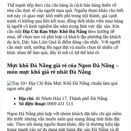
Thế mạnh tiếp theo của cửa hàng là cách bán hàng thiên về
nhu cầu thực tế của người mua quà. Nguồn tham khảo cho biết
nơi này có giao mực khô miễn phí trong nội thành, giá cạnh
tranh vì không qua liên kết tour, đồng thời nhân viên mua hàng
là người có kinh nghiệm lâu năm trong lĩnh vực đặc sản. Khi
cần một
Địa Chỉ Bán Mực Khô Đà Nẵng
theo hướng dễ
mua, dễ chọn size và phù hợp cả khách địa phương lẫn khách
du lịch, Đặc Sản Làm Quà là điểm đáng cân nhắc. Với người
cần mực mới, nướng lên ngọt thịt và muốn chọn từ nhiều cỡ
khác nhau để làm quà, đây là nơi có lợi thế khá rõ.
Mực khô Đà Nẵng giá rẻ của Ngon Đà Nẵng –
món mực khô giá rẻ nhất Đà Nẵng
Địa chỉ:
46 Nhơn Hòa 17, Thành phố Đà Nẵng
Số điện thoại:
0969 431 513
Ngon Đà Nẵng phù hợp với nhóm khách đặt tiêu chí giá mềm
lên trước nhưng vẫn muốn món quà mang đúng tinh thần đặc
sản. Theo nội dung nguồn tham khảo, đây là thương hiệu tập
trung mạnh vào sự đa dạng mặt hàng đặc sản Đà Nẵng và đi