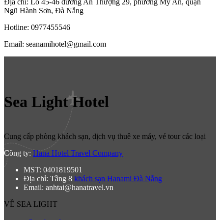
Địa chỉ: Lô 45-46 đường An Thượng 29, phường Mỹ An, quận
Ngũ Hành Sơn, Đà Nẵng
Hotline: 0977455546
Email: seanamihotel@gmail.com
Sea Light Hotel
Cung cấp phòng khách sạn, dịch vụ thuê xe máy, vé tour các loại
Công ty:
Hana Hotel Travel Company
MST: 0401819501
Địa chỉ: Tầng 8
khách sạn Hanami Đà Nẵng
Email: anhtai@hanatravel.vn
VỀ SEA LIGHT