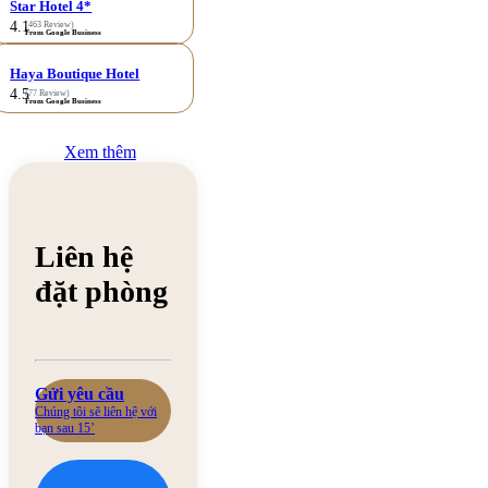
Star Hotel 4*
4.1
(463 Review)
From Google Business
Haya Boutique Hotel
4.5
(77 Review)
From Google Business
Xem thêm
Liên hệ
đặt phòng
Gửi yêu cầu
Chúng tôi sẽ liên hệ với
bạn sau 15’