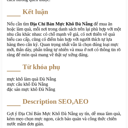
Kết luận
Nếu cần tìm
Địa Chỉ Bán Mực Khô Đà Nẵng
để mua ăn
hoặc làm quà, mỗi nơi trong danh sách trên lại phù hợp với một
nhu cầu khác nhau: có chỗ mạnh về giá, có nơi thiên về quà
biếu cao cấp, cũng có điểm bán hợp với người thích tự lựa
hàng theo cân ký. Quan trọng nhất vẫn là chọn đúng loại mực
mới, thân dày, phấn trắng tự nhiên và mua ở nơi có thông tin rõ
ràng để món quà mang về thật sự xứng đáng.
Từ khóa phụ
mực khô làm quà Đà Nẵng
mực câu khô Đà Nẵng
đặc sản mực khô Đà Nẵng
Description SEO,AEO
Gợi ý Địa Chỉ Bán Mực Khô Đà Nẵng uy tín, dễ mua làm quà,
kèm mẹo chọn mực ngon, cách bảo quản và công thức chiên
nước mắm đơn giản.