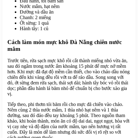
Đầu hành, tỏi băm sẵn
Nước mắm, hạt nêm
Đường và dầu ăn
Chanh: 2 miếng
Ớt sừng: 1 quả
Hành tây: 1 củ
Cách làm món mực khô Đà Nẵng chiên nước
mắm
Trước tiên, rửa sạch mực khô rồi cắt thành miếng nhỏ vừa ăn,
sau đó ngâm trong nước ấm khoảng 15 phút để mực nở mềm
hơn. Khi mực đã đạt độ mềm cần thiết, cho vào chảo dầu nóng
chiên đến khi vàng đều rồi vớt ra để ráo dầu. Song song với
đó, ớt sừng đem rửa sạch, thái sợi dài; hành tây bóc vỏ rồi thái
dọc; phần đầu hành lá băm nhỏ để chuẩn bị cho bước xào gia
vị.
Tiếp theo, phi thơm tỏi băm rồi cho mực đã chiên vào chảo.
Nêm cùng 2 thìa nước mắm, 1 thìa nhỏ hạt nêm và 1 thìa
đường, sau đó đảo đều tay khoảng 5 phút. Theo nguồn tham
khảo, khi hoàn thành, món ăn có độ dai dai, ngọt ngọt, hòa với
vị cay nhẹ và độ đậm của nước mắm, tạo nên hương vị rất
cuốn. Đây là món dễ làm nhưng đủ sức đổi vị rõ rệt so với
cách nướng quen thuộc.