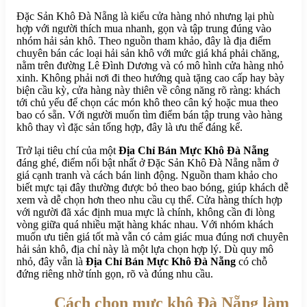
Đặc Sản Khô Đà Nẵng là kiểu cửa hàng nhỏ nhưng lại phù
hợp với người thích mua nhanh, gọn và tập trung đúng vào
nhóm hải sản khô. Theo nguồn tham khảo, đây là địa điểm
chuyên bán các loại hải sản khô với mức giá khá phải chăng,
nằm trên đường Lê Đình Dương và có mô hình cửa hàng nhỏ
xinh. Không phải nơi đi theo hướng quà tặng cao cấp hay bày
biện cầu kỳ, cửa hàng này thiên về công năng rõ ràng: khách
tới chủ yếu để chọn các món khô theo cân ký hoặc mua theo
bao có sẵn. Với người muốn tìm điểm bán tập trung vào hàng
khô thay vì đặc sản tổng hợp, đây là ưu thế đáng kể.
Trở lại tiêu chí của một
Địa Chỉ Bán Mực Khô Đà Nẵng
đáng ghé, điểm nổi bật nhất ở Đặc Sản Khô Đà Nẵng nằm ở
giá cạnh tranh và cách bán linh động. Nguồn tham khảo cho
biết mực tại đây thường được bỏ theo bao bóng, giúp khách dễ
xem và dễ chọn hơn theo nhu cầu cụ thể. Cửa hàng thích hợp
với người đã xác định mua mực là chính, không cần đi lòng
vòng giữa quá nhiều mặt hàng khác nhau. Với nhóm khách
muốn ưu tiên giá tốt mà vẫn có cảm giác mua đúng nơi chuyên
hải sản khô, địa chỉ này là một lựa chọn hợp lý. Dù quy mô
nhỏ, đây vẫn là
Địa Chỉ Bán Mực Khô Đà Nẵng
có chỗ
đứng riêng nhờ tính gọn, rõ và đúng nhu cầu.
Cách chọn mực khô Đà Nẵng làm