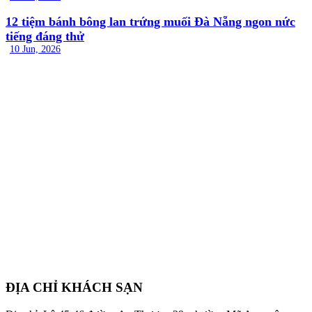
12 tiệm bánh bông lan trứng muối Đà Nẵng ngon nức
tiếng đáng thử
10 Jun, 2026
ĐỊA CHỈ KHÁCH SẠN