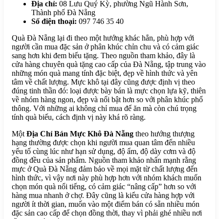
Địa chỉ:
08 Lưu Quý Kỳ, phường Ngũ Hành Sơn,
Thành phố Đà Nẵng
Số điện thoại:
097 746 35 40
Quà Đà Nẵng lại đi theo một hướng khác hẳn, phù hợp với
người cần mua đặc sản ở phân khúc chỉn chu và có cảm giác
sang hơn khi đem biếu tặng. Theo nguồn tham khảo, đây là
cửa hàng chuyên quà tặng cao cấp của Đà Nẵng, tập trung vào
những món quà mang tính đặc biệt, đẹp về hình thức và yên
tâm về chất lượng. Mực khô tại đây cũng được định vị theo
đúng tinh thần đó: loại được bày bán là mực chọn lựa kỹ, thiên
về nhóm hàng ngon, đẹp và nổi bật hơn so với phân khúc phổ
thông. Với những ai không chỉ mua để ăn mà còn chú trọng
tính quà biếu, cách định vị này khá rõ ràng.
Một
Địa Chỉ Bán Mực Khô Đà Nẵng
theo hướng thượng
hạng thường được chọn khi người mua quan tâm đến nhiều
yếu tố cùng lúc như hạn sử dụng, độ ẩm, độ dày cơm và độ
đồng đều của sản phẩm. Nguồn tham khảo nhấn mạnh rằng
mực ở Quà Đà Nẵng đảm bảo về mọi mặt từ chất lượng đến
hình thức, vì vậy nơi này phù hợp hơn với nhóm khách muốn
chọn món quà nổi tiếng, có cảm giác “nâng cấp” hơn so với
hàng mua nhanh ở chợ. Đây cũng là kiểu cửa hàng hợp với
người ít thời gian, muốn vào một điểm bán có sẵn nhiều món
đặc sản cao cấp để chọn đồng thời, thay vì phải ghé nhiều nơi