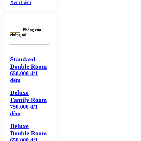
đáng thử
Xem thêm
Phòng của
chúng tôi
Standard
Double Room
650.000 đ/1
đêm
Deluxe
Family Room
750.000 đ/1
đêm
Deluxe
Double Room
650.000 đ/1