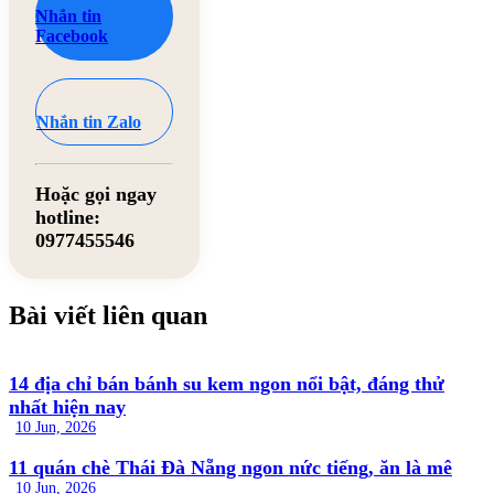
Nhắn tin
Facebook
Nhắn tin Zalo
Hoặc gọi ngay
hotline:
0977455546
Bài viết liên quan
14 địa chỉ bán bánh su kem ngon nổi bật, đáng thử
nhất hiện nay
10 Jun, 2026
11 quán chè Thái Đà Nẵng ngon nức tiếng, ăn là mê
10 Jun, 2026