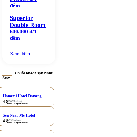
đêm
Superior
Double Room
600.000 đ/1
đêm
Xem thêm
Chuỗi khách sạn Nami
Stay
Hanami Hotel Danang
4.8
(1600 Review)
From Google Business
Sea Near Me Hotel
4.8
(489 Review)
From Google Business