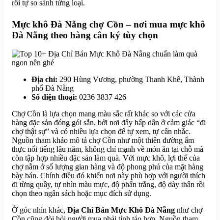
rồi tự so sánh từng loại.
Mực khô Đà Nẵng chợ Cồn – nơi mua mực khô
Đà Nẵng theo hàng cân ký tùy chọn
Địa chỉ:
290 Hùng Vương, phường Thanh Khê, Thành
phố Đà Nẵng
Số điện thoại:
0236 3837 426
Chợ Cồn là lựa chọn mang màu sắc rất khác so với các cửa
hàng đặc sản đóng gói sẵn, bởi nơi đây hấp dẫn ở cảm giác “đi
chợ thật sự” và có nhiều lựa chọn để tự xem, tự cân nhắc.
Nguồn tham khảo mô tả chợ Cồn như một thiên đường ẩm
thực nổi tiếng lâu năm, không chỉ mạnh về món ăn tại chỗ mà
còn tập hợp nhiều đặc sản làm quà. Với mực khô, lợi thế của
chợ nằm ở số lượng gian hàng và độ phong phú của mặt hàng
bày bán. Chính điều đó khiến nơi này phù hợp với người thích
đi từng quầy, tự nhìn màu mực, độ phấn trắng, độ dày thân rồi
chọn theo ngân sách hoặc mục đích sử dụng.
Ở góc nhìn khác,
Địa Chỉ Bán Mực Khô Đà Nẵng
như chợ
Cồn cũng đòi hỏi người mua phải tỉnh táo hơn. Nguồn tham