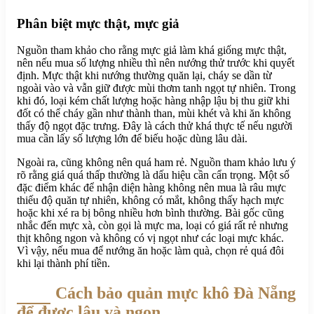
Phân biệt mực thật, mực giả
Nguồn tham khảo cho rằng mực giả làm khá giống mực thật,
nên nếu mua số lượng nhiều thì nên nướng thử trước khi quyết
định. Mực thật khi nướng thường quăn lại, cháy se dần từ
ngoài vào và vẫn giữ được mùi thơm tanh ngọt tự nhiên. Trong
khi đó, loại kém chất lượng hoặc hàng nhập lậu bị thu giữ khi
đốt có thể cháy gần như thành than, mùi khét và khi ăn không
thấy độ ngọt đặc trưng. Đây là cách thử khá thực tế nếu người
mua cần lấy số lượng lớn để biếu hoặc dùng lâu dài.
Ngoài ra, cũng không nên quá ham rẻ. Nguồn tham khảo lưu ý
rõ rằng giá quá thấp thường là dấu hiệu cần cẩn trọng. Một số
đặc điểm khác để nhận diện hàng không nên mua là râu mực
thiếu độ quăn tự nhiên, không có mắt, không thấy hạch mực
hoặc khi xé ra bị bông nhiều hơn bình thường. Bài gốc cũng
nhắc đến mực xà, còn gọi là mực ma, loại có giá rất rẻ nhưng
thịt không ngon và không có vị ngọt như các loại mực khác.
Vì vậy, nếu mua để nướng ăn hoặc làm quà, chọn rẻ quá đôi
khi lại thành phí tiền.
Cách bảo quản mực khô Đà Nẵng
để được lâu và ngon