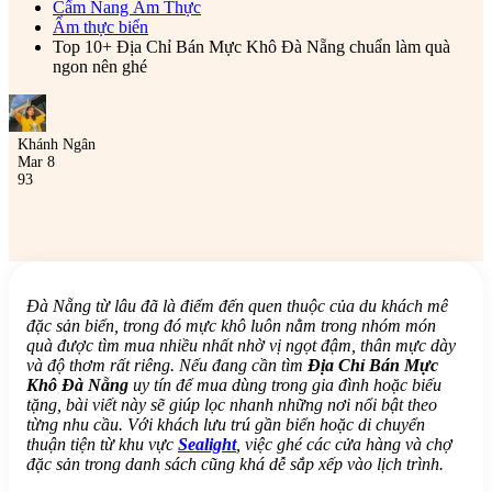
Cẩm Nang Ẩm Thực
Ẩm thực biển
Top 10+ Địa Chỉ Bán Mực Khô Đà Nẵng chuẩn làm quà
ngon nên ghé
Khánh Ngân
Mar 8
93
Đà Nẵng từ lâu đã là điểm đến quen thuộc của du khách mê
đặc sản biển, trong đó mực khô luôn nằm trong nhóm món
quà được tìm mua nhiều nhất nhờ vị ngọt đậm, thân mực dày
và độ thơm rất riêng. Nếu đang cần tìm
Địa Chỉ Bán Mực
Khô Đà Nẵng
uy tín để mua dùng trong gia đình hoặc biếu
tặng, bài viết này sẽ giúp lọc nhanh những nơi nổi bật theo
từng nhu cầu. Với khách lưu trú gần biển hoặc di chuyển
thuận tiện từ khu vực
Sealight
, việc ghé các cửa hàng và chợ
đặc sản trong danh sách cũng khá dễ sắp xếp vào lịch trình.