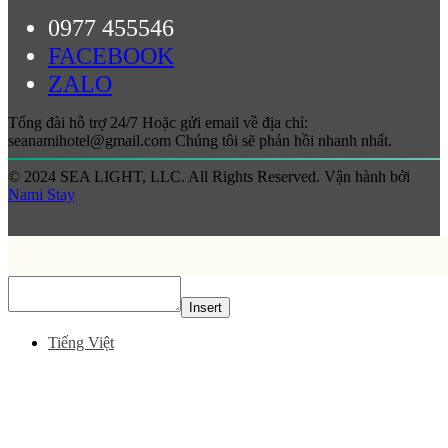
0977 455546
FACEBOOK
ZALO
Tổng đài hỗ trợ 24/7 Hoặc gửi email về địa chỉ:
seanamihotel@gmail.com Chúng tôi sẽ phản hồi nhanh nhất.
© 2024 SEA LIGHT, LLC. All Rights Reserved. Vận hành bởi
Nami Stay
Insert
Tiếng Việt