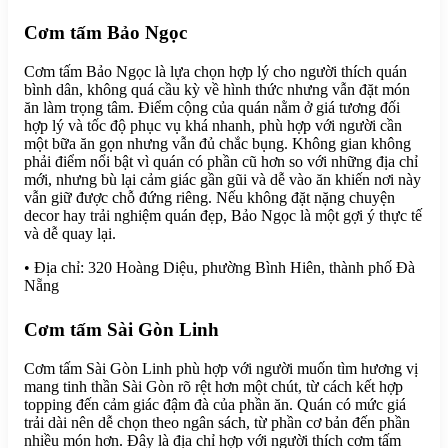
Cơm tấm Bảo Ngọc
Cơm tấm Bảo Ngọc là lựa chọn hợp lý cho người thích quán
bình dân, không quá cầu kỳ về hình thức nhưng vẫn đặt món
ăn làm trọng tâm. Điểm cộng của quán nằm ở giá tương đối
hợp lý và tốc độ phục vụ khá nhanh, phù hợp với người cần
một bữa ăn gọn nhưng vẫn đủ chắc bụng. Không gian không
phải điểm nổi bật vì quán có phần cũ hơn so với những địa chỉ
mới, nhưng bù lại cảm giác gần gũi và dễ vào ăn khiến nơi này
vẫn giữ được chỗ đứng riêng. Nếu không đặt nặng chuyện
decor hay trải nghiệm quán đẹp, Bảo Ngọc là một gợi ý thực tế
và dễ quay lại.
• Địa chỉ: 320 Hoàng Diệu, phường Bình Hiên, thành phố Đà
Nẵng
Cơm tấm Sài Gòn Linh
Cơm tấm Sài Gòn Linh phù hợp với người muốn tìm hương vị
mang tinh thần Sài Gòn rõ rệt hơn một chút, từ cách kết hợp
topping đến cảm giác đậm đà của phần ăn. Quán có mức giá
trải dài nên dễ chọn theo ngân sách, từ phần cơ bản đến phần
nhiều món hơn. Đây là địa chỉ hợp với người thích cơm tấm