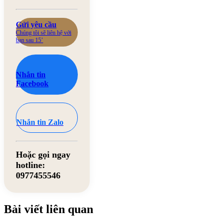
Gửi yêu cầu
Chúng tôi sẽ liên hệ với
bạn sau 15’
Nhắn tin
Facebook
Nhắn tin Zalo
Hoặc gọi ngay
hotline:
0977455546
Bài viết liên quan