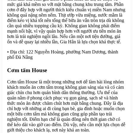
mức giá khá mềm so với mặt bằng chung khu trung tâm. Phần
cơm ở đây hợp với người thích kiểu chuẩn vị miền Nam nhưng
không quá nặng nêm nếm. Thịt ướp vừa miệng, nước mắm là
điểm kéo vị khá tốt nên tổng thể bữa ăn vẫn tròn trịa dù không
cần quá nhiều topping cầu kỳ. Không gian không phải điểm
mạnh nổi bật, vì vậy quán hợp hơn với người ưu tiên món ăn
hơn là trải nghiệm ngồi lâu. Nếu cần một nơi tiện đường, giá
ổn và dễ quay lại nhiều lần, Gia Hân là lựa chọn khá thực tế.
• Địa chỉ: 122 Nguyễn Hoàng, phường Nam Dương, thành
phố Đà Nẵng
Cơm tấm House
Cơm tấm House là một trong những nơi dễ làm hài lòng nhóm
khách muốn ăn cơm tấm trong không gian sáng sủa và có cảm
giác chỉn chu hơn quán bình dân thông thường. Ưu thế của
quán nằm ở phong cách phục vụ gọn gàng, sạch sẽ và hình
thức món ăn được chăm chút hơn mặt bằng chung. Đây là địa
chỉ hợp với những ai đi cùng bạn bè, gia đình hoặc muốn chọn
một bữa cơm tấm mà không gian cũng góp phần tạo trải
nghiệm tốt. Điểm hạn chế là quán đông nên thời gian chờ có
thể kéo dài vào giờ cao điểm. Dù vậy, nếu cần một lựa chọn dễ
giới thiệu cho khách lạ, nơi này khá an toàn.