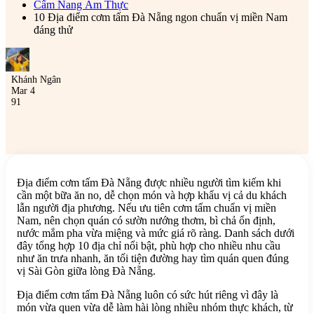
Cẩm Nang Ẩm Thực
10 Địa điểm cơm tấm Đà Nẵng ngon chuẩn vị miền Nam
đáng thử
Khánh Ngân
Mar 4
91
Địa điểm cơm tấm Đà Nẵng được nhiều người tìm kiếm khi
cần một bữa ăn no, dễ chọn món và hợp khẩu vị cả du khách
lẫn người địa phương. Nếu ưu tiên cơm tấm chuẩn vị miền
Nam, nên chọn quán có sườn nướng thơm, bì chả ổn định,
nước mắm pha vừa miệng và mức giá rõ ràng. Danh sách dưới
đây tổng hợp 10 địa chỉ nổi bật, phù hợp cho nhiều nhu cầu
như ăn trưa nhanh, ăn tối tiện đường hay tìm quán quen đúng
vị Sài Gòn giữa lòng Đà Nẵng.
Địa điểm cơm tấm Đà Nẵng luôn có sức hút riêng vì đây là
món vừa quen vừa dễ làm hài lòng nhiều nhóm thực khách, từ