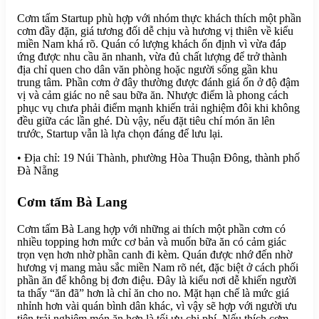
Cơm tấm Startup phù hợp với nhóm thực khách thích một phần
cơm đầy đặn, giá tương đối dễ chịu và hương vị thiên về kiểu
miền Nam khá rõ. Quán có lượng khách ổn định vì vừa đáp
ứng được nhu cầu ăn nhanh, vừa đủ chất lượng để trở thành
địa chỉ quen cho dân văn phòng hoặc người sống gần khu
trung tâm. Phần cơm ở đây thường được đánh giá ổn ở độ đậm
vị và cảm giác no nê sau bữa ăn. Nhược điểm là phong cách
phục vụ chưa phải điểm mạnh khiến trải nghiệm đôi khi không
đều giữa các lần ghé. Dù vậy, nếu đặt tiêu chí món ăn lên
trước, Startup vẫn là lựa chọn đáng để lưu lại.
• Địa chỉ: 19 Núi Thành, phường Hòa Thuận Đông, thành phố
Đà Nẵng
Cơm tấm Bà Lang
Cơm tấm Bà Lang hợp với những ai thích một phần cơm có
nhiều topping hơn mức cơ bản và muốn bữa ăn có cảm giác
trọn vẹn hơn nhờ phần canh đi kèm. Quán được nhớ đến nhờ
hương vị mang màu sắc miền Nam rõ nét, đặc biệt ở cách phối
phần ăn để không bị đơn điệu. Đây là kiểu nơi dễ khiến người
ta thấy “ăn đã” hơn là chỉ ăn cho no. Mặt hạn chế là mức giá
nhỉnh hơn vài quán bình dân khác, vì vậy sẽ hợp với người ưu
tiên trải nghiệm món ăn hơn là tối ưu chi phí. Nếu thích cơm