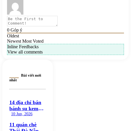
0
Góp ý
Oldest
Newest
Most Voted
Inline Feedbacks
View all comments
Bài viết mới
nhất
14 địa chỉ bán
bánh su kem
ngon nổi bật,
10 Jun, 2026
đáng thử nhất
11 quán chè
hiện nay
Thái Đà Nẵng