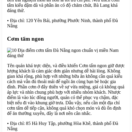
tấm kiểu đậm đà và phần ăn có độ chăm chút, Bà Lang khá
đáng thử.
• Địa chỉ: 120 Yên Bái, phường Phước Ninh, thành phố Đà
Nẵng
Cơm tấm ngon
Tên quán khá trực diện, và điều khiến Cơm tấm ngon giữ được
lượng khách là cảm giác đơn giản nhưng dễ hài lòng. Không
gian khá rộng, phù hợp với những bữa ăn không cần quá kiểu
cách mà vẫn đủ thoải mái để ngồi ăn cùng bạn bè hoặc gia
đình. Phần cơm ở đây thiên về sự vừa miệng, giá cả không quá
áp lực và nhìn chung phù hợp với nhiều nhóm khách. Nhược
điểm là vào lúc đông người, quán có thể phục vụ chậm, đặc
biệt nếu đi vào khung giờ trưa. Dẫu vậy, nếu cần một địa chỉ
cơm tấm dễ tiếp cận, không quá khó chọn món và đủ ổn định
để ăn thường xuyên, đây là nơi nên cân nhắc.
• Địa chỉ: 85 Hà Huy Tập, phường Hòa Khê, thành phố Đà
Nẵng