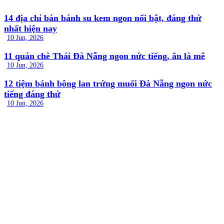
14 địa chỉ bán bánh su kem ngon nổi bật, đáng thử
nhất hiện nay
10 Jun, 2026
11 quán chè Thái Đà Nẵng ngon nức tiếng, ăn là mê
10 Jun, 2026
12 tiệm bánh bông lan trứng muối Đà Nẵng ngon nức
tiếng đáng thử
10 Jun, 2026