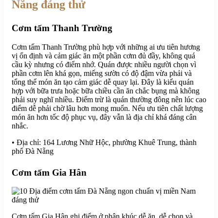
Nẵng đáng thử
Cơm tấm Thanh Trường
Cơm tấm Thanh Trường phù hợp với những ai ưu tiên hương
vị ổn định và cảm giác ăn một phần cơm đủ đầy, không quá
cầu kỳ nhưng có điểm nhớ. Quán được nhiều người chọn vì
phần cơm lên khá gọn, miếng sườn có độ đậm vừa phải và
tổng thể món ăn tạo cảm giác dễ quay lại. Đây là kiểu quán
hợp với bữa trưa hoặc bữa chiều cần ăn chắc bụng mà không
phải suy nghĩ nhiều. Điểm trừ là quán thường đông nên lúc cao
điểm dễ phải chờ lâu hơn mong muốn. Nếu ưu tiên chất lượng
món ăn hơn tốc độ phục vụ, đây vẫn là địa chỉ khá đáng cân
nhắc.
• Địa chỉ: 164 Lương Nhữ Hộc, phường Khuê Trung, thành
phố Đà Nẵng
Cơm tấm Gia Hân
Cơm tấm Gia Hân ghi điểm ở phân khúc dễ ăn, dễ chọn và