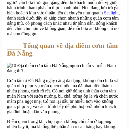
người cần bữa trưa gọn gàng đến du khách muốn đổi vị giữa
hành trình khám phá ẩm thực thành phố. Nếu đang lưu trú gần
biển hoặc ở khu vực thuận tiện di chuyển như quanh
Sealight
,
danh sách dưới đây sẽ giúp chọn nhanh những quán cơm tấm
đáng thử, có phong cách khác nhau từ bình dân, đông khách
đến chỉn chu hơn về không gian, để mỗi bữa ăn không chỉ no
mà còn đúng gu.
Tổng quan về địa điểm cơm tấm
Đà Nẵng
Cơm tấm ở Đà Nẵng ngày càng đa dạng, không còn chỉ là vài
quán nhỏ phục vụ món quen thuộc mà đã phát triển thành
nhiều phong cách rõ rệt. Có nơi giữ đúng tinh thần cơm tấm
miền Nam với sườn nướng, bì, chả, trứng ốp la và chén nước
mắm pha ngọt nhẹ. Có nơi lại đầu tư nhiều hơn vào không
gian, phục vụ và cách trình bày để phù hợp với nhóm khách
gia đình hoặc dân văn phòng.
Điểm quan trọng khi chọn quán không chỉ nằm ở topping
nhiều hay ít, mà là tổng thể phần ăn có cân bằng hay không.