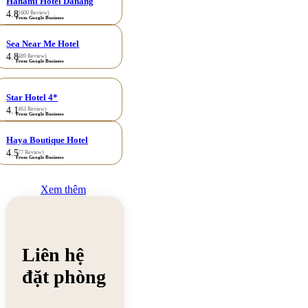
Hanami Hotel Danang
4.8
(1600 Review)
From Google Business
Sea Near Me Hotel
4.8
(489 Review)
From Google Business
Star Hotel 4*
4.1
(463 Review)
From Google Business
Haya Boutique Hotel
4.5
(77 Review)
From Google Business
Xem thêm
Liên hệ
đặt phòng