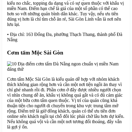
kiểu no chắc, topping đa dạng và có sự quen thuộc với khẩu vị
miền Nam. Điểm hạn chế là giá của một số phần có thể cao
hơn so với những quán bình dân khác. Tuy vậy, nếu ưu tiên
đúng vị hơn là chỉ tìm chỗ ăn rẻ, Sài Gòn Linh vẫn là nơi nên
lưu lại.
• Địa chỉ: 163 Đống Đa, phường Thạch Thang, thành phố Đà
Nẵng
Cơm tấm Mộc Sài Gòn
Cơm tấm Mộc Sài Gòn là kiểu quán dễ hợp với nhóm khách
thích không gian rộng hơn và cần một nơi tiện ngồi ăn thay vì
chỉ ghé nhanh rồi đi. Phần cơm ở đây được nhiều người chọn
vì nhìn chung dễ ăn, khẩu vị không quá gắt và có đủ cảm giác
của một bữa cơm tấm quen thuộc. Vị trí của quán cũng khá
thuận tiện cho người di chuyển trong khu vực trung tâm mở
rộng. Điểm trừ là giờ đông khách, quán có thể ưu tiên đơn
online nên khách ngồi tại chỗ đôi lúc phải chờ lâu hơn dự kiến.
Nếu không quá vội và cần một nơi tương đối thoáng, đây vẫn
là gợi ý ổn.