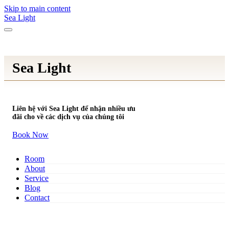
Skip to main content
Sea Light
Sea Light
Liên hệ với Sea Light để nhận nhiều ưu
đãi cho về các dịch vụ của chúng tôi
Book Now
Room
About
Service
Blog
Contact