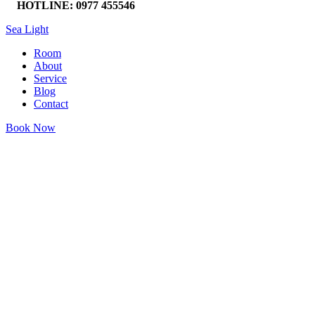
HOTLINE: 0977 455546
Sea Light
Room
About
Service
Blog
Contact
Book Now