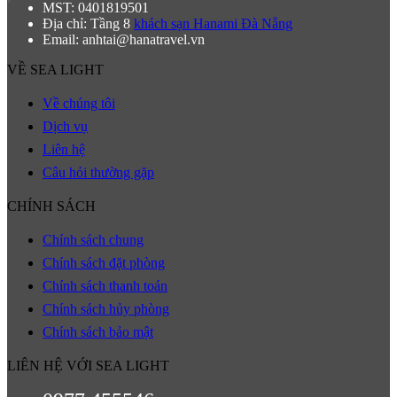
MST: 0401819501
Địa chỉ: Tầng 8
khách sạn Hanami Đà Nẵng
Email: anhtai@hanatravel.vn
VỀ SEA LIGHT
Về chúng tôi
Dịch vụ
Liên hệ
Câu hỏi thường gặp
CHÍNH SÁCH
Chính sách chung
Chính sách đặt phòng
Chính sách thanh toán
Chính sách hủy phòng
Chính sách bảo mật
LIÊN HỆ VỚI SEA LIGHT