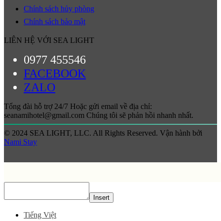
Chính sách hủy phòng
Chính sách bảo mật
LIÊN HỆ VỚI SEA LIGHT
0977 455546
FACEBOOK
ZALO
Tổng đài hỗ trợ 24/7 Hoặc gửi email về địa chỉ:
seanamihotel@gmail.com Chúng tôi sẽ phản hồi nhanh nhất.
© 2024 SEA LIGHT, LLC. All Rights Reserved. Vận hành bởi
Nami Stay
Insert
Tiếng Việt