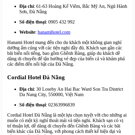
Địa chỉ
: 61-63 Hoàng Kế Viêm, Bắc Mỹ An, Ngũ Hành
Sơn, Đà Nẵng
Số điện thoại
: 0905 432 992
Website
:
hanamihotel.com
Hanami Hotel mang đến cho du khách một không gian nghỉ
dưỡng ấm cúng với các tiện nghi đầy đủ. Khách sạn gần các
bãi biển nổi tiếng, bao gồm Ghềnh Bàng, giúp du khách dễ
dàng di chuyển để tận hưởng vẻ đẹp của biển cả và khám phá
các điểm đến nổi bật của Đà Nẵng.
Cordial Hotel Đà Nẵng
Địa chỉ
: 30 Loseby An Hai Bac Ward Son Tra District
Da Nang City, 550000, Việt Nam
Số điện thoại
: 02363996839
Cordial Hotel Đà Nẵng là một lựa chọn tuyệt vời cho những ai
muốn có một kỳ nghỉ thoải mái và tiện nghi. Khách sạn có vị
trí thuận lợi, dễ dàng di chuyển đến Ghềnh Bàng và các bãi
biển khác của Đà Nẵng, với phong cách thiết kế hiện đại và