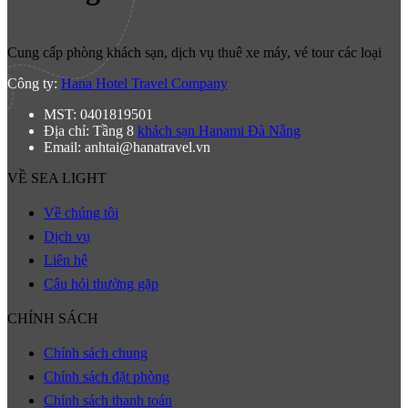
Cung cấp phòng khách sạn, dịch vụ thuê xe máy, vé tour các loại
Công ty:
Hana Hotel Travel Company
MST: 0401819501
Địa chỉ: Tầng 8
khách sạn Hanami Đà Nẵng
Email: anhtai@hanatravel.vn
VỀ SEA LIGHT
Về chúng tôi
Dịch vụ
Liên hệ
Câu hỏi thường gặp
CHÍNH SÁCH
Chính sách chung
Chính sách đặt phòng
Chính sách thanh toán