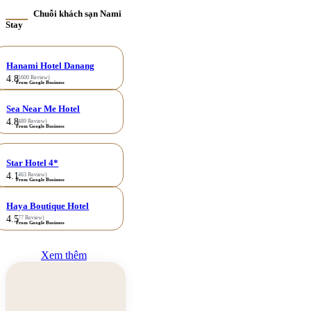
Chuỗi khách sạn Nami
Stay
Hanami Hotel Danang
4.8
(1600 Review)
From Google Business
Sea Near Me Hotel
4.8
(489 Review)
From Google Business
Star Hotel 4*
4.1
(463 Review)
From Google Business
Haya Boutique Hotel
4.5
(77 Review)
From Google Business
Xem thêm