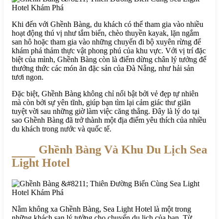
Khi đến với Ghềnh Bàng, du khách có thể tham gia vào nhiều
hoạt động thú vị như tắm biển, chèo thuyền kayak, lặn ngắm
san hô hoặc tham gia vào những chuyến đi bộ xuyên rừng để
khám phá thảm thực vật phong phú của khu vực. Với vị trí đặc
biệt của mình, Ghềnh Bàng còn là điểm dừng chân lý tưởng để
thưởng thức các món ăn đặc sản của Đà Nẵng, như hải sản
tươi ngon.
Đặc biệt, Ghềnh Bàng không chỉ nổi bật bởi vẻ đẹp tự nhiên
mà còn bởi sự yên tĩnh, giúp bạn tìm lại cảm giác thư giãn
tuyệt vời sau những giờ làm việc căng thẳng. Đây là lý do tại
sao Ghềnh Bàng đã trở thành một địa điểm yêu thích của nhiều
du khách trong nước và quốc tế.
Ghềnh Bàng Và Khu Du Lịch Sea
Light Hotel
Nằm không xa Ghềnh Bàng, Sea Light Hotel là một trong
những khách sạn lý tưởng cho chuyến du lịch của bạn. Từ