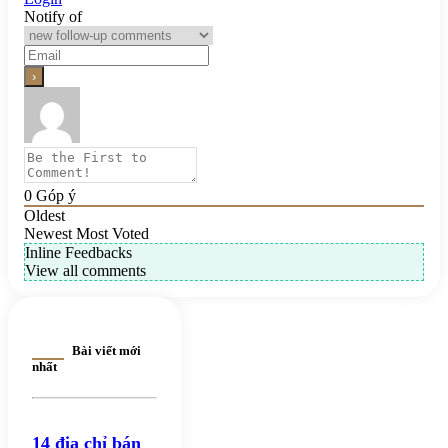
Notify of
0
Góp ý
Oldest
Newest
Most Voted
Inline Feedbacks
View all comments
Bài viết mới
nhất
14 địa chỉ bán