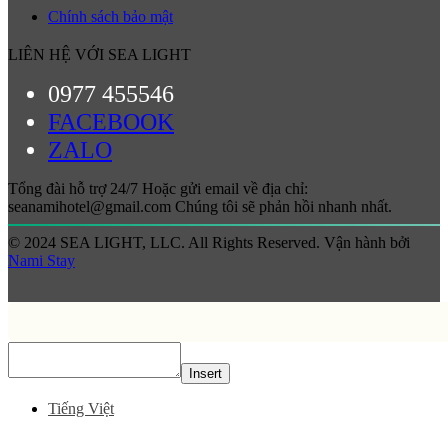
Chính sách bảo mật
LIÊN HỆ VỚI SEA LIGHT
0977 455546
FACEBOOK
ZALO
Tổng đài hỗ trợ 24/7 Hoặc gửi email về địa chỉ:
seanamihotel@gmail.com Chúng tôi sẽ phản hồi nhanh nhất.
© 2024 SEA LIGHT, LLC. All Rights Reserved. Vận hành bởi
Nami Stay
Insert
Tiếng Việt