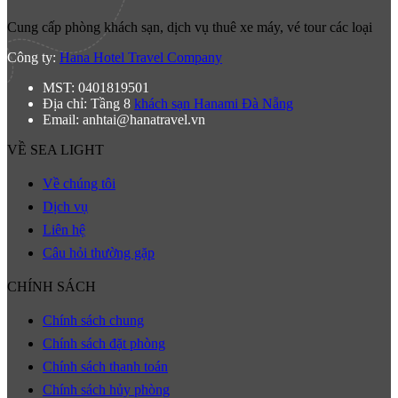
Cung cấp phòng khách sạn, dịch vụ thuê xe máy, vé tour các loại
Công ty:
Hana Hotel Travel Company
MST: 0401819501
Địa chỉ: Tầng 8
khách sạn Hanami Đà Nẵng
Email: anhtai@hanatravel.vn
VỀ SEA LIGHT
Về chúng tôi
Dịch vụ
Liên hệ
Câu hỏi thường gặp
CHÍNH SÁCH
Chính sách chung
Chính sách đặt phòng
Chính sách thanh toán
Chính sách hủy phòng