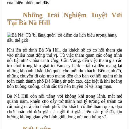
của thiên nhiên nơi đây.
Những Trải Nghiệm Tuyệt Vời
Tại Bà Nà Hill
Khi lên tới đỉnh Bà Nà Hill, du khách sẽ có cơ hội tham gia
vào nhiều hoạt động thú vị. Từ việc tham quan các công trình
nổi bật như Chùa Linh Ứng, Cầu Vàng, đến việc tham gia các
trò chơi trong khu giải trí Fantasy Park – tất cả đều mang lại
những khoảnh khắc khó quên cho mỗi du khách. Bên cạnh đó,
những chuyến đi cáp treo mang đến cho bạn cơ hội ngắm nhìn
toàn cảnh thành phố Đà Nẵng từ trên cao, đặc biệt là khi hoàng
hôn buông xuống, cảnh sắc trở nên huyền bí và lãng mạn.
Bà Nà Hill còn nổi tiếng với không khí trong lành, mát mẻ
quanh năm, khiến cho đây trở thành nơi lý tưởng để tránh xa
cái nóng oi ả của thành phố. Du khách có thể tham quan, dạo
chơi hoặc chỉ đơn giản là ngồi thư giãn trên các ghế đá, tận
hưởng không gian yên bình giữa lòng núi non hùng vĩ.