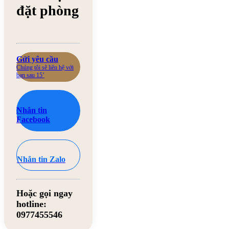
đặt phòng
Gửi yêu cầu
Chúng tôi sẽ liên hệ với
bạn sau 15’
Nhắn tin
Facebook
Nhắn tin Zalo
Hoặc gọi ngay
hotline:
0977455546