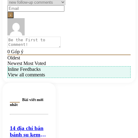
0
Góp ý
Oldest
Newest
Most Voted
Inline Feedbacks
View all comments
Bài viết mới
nhất
14 địa chỉ bán
bánh su kem