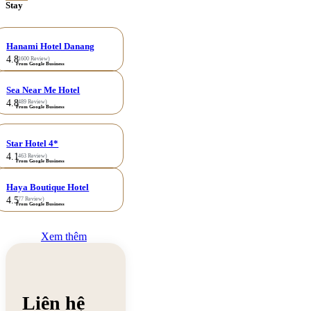
Stay
Hanami Hotel Danang
4.8
(1600 Review)
From Google Business
Sea Near Me Hotel
4.8
(489 Review)
From Google Business
Star Hotel 4*
4.1
(463 Review)
From Google Business
Haya Boutique Hotel
4.5
(77 Review)
From Google Business
Xem thêm
Liên hệ