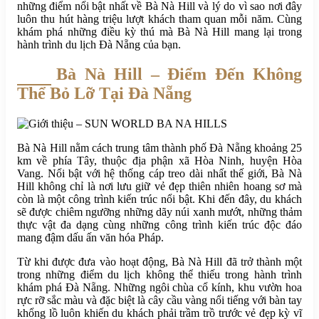
những điểm nổi bật nhất về Bà Nà Hill và lý do vì sao nơi đây
luôn thu hút hàng triệu lượt khách tham quan mỗi năm. Cùng
khám phá những điều kỳ thú mà Bà Nà Hill mang lại trong
hành trình du lịch Đà Nẵng của bạn.
Bà Nà Hill – Điểm Đến Không
Thể Bỏ Lỡ Tại Đà Nẵng
Bà Nà Hill nằm cách trung tâm thành phố Đà Nẵng khoảng 25
km về phía Tây, thuộc địa phận xã Hòa Ninh, huyện Hòa
Vang. Nổi bật với hệ thống cáp treo dài nhất thế giới, Bà Nà
Hill không chỉ là nơi lưu giữ vẻ đẹp thiên nhiên hoang sơ mà
còn là một công trình kiến trúc nổi bật. Khi đến đây, du khách
sẽ được chiêm ngưỡng những dãy núi xanh mướt, những thảm
thực vật đa dạng cùng những công trình kiến trúc độc đáo
mang đậm dấu ấn văn hóa Pháp.
Từ khi được đưa vào hoạt động, Bà Nà Hill đã trở thành một
trong những điểm du lịch không thể thiếu trong hành trình
khám phá Đà Nẵng. Những ngôi chùa cổ kính, khu vườn hoa
rực rỡ sắc màu và đặc biệt là cây cầu vàng nổi tiếng với bàn tay
khổng lồ luôn khiến du khách phải trầm trồ trước vẻ đẹp kỳ vĩ