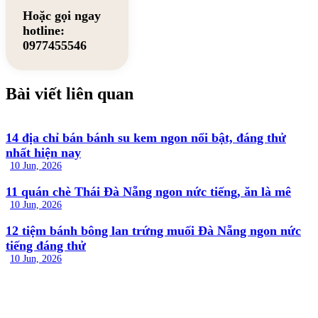
Hoặc gọi ngay
hotline:
0977455546
Bài viết liên quan
14 địa chỉ bán bánh su kem ngon nổi bật, đáng thử
nhất hiện nay
10 Jun, 2026
11 quán chè Thái Đà Nẵng ngon nức tiếng, ăn là mê
10 Jun, 2026
12 tiệm bánh bông lan trứng muối Đà Nẵng ngon nức
tiếng đáng thử
10 Jun, 2026