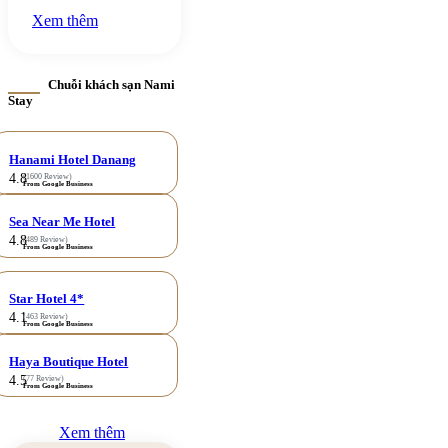
Xem thêm
Chuỗi khách sạn Nami
Stay
Hanami Hotel Danang
4.8
(1600 Review)
From Google Business
Sea Near Me Hotel
4.8
(489 Review)
From Google Business
Star Hotel 4*
4.1
(463 Review)
From Google Business
Haya Boutique Hotel
4.5
(77 Review)
From Google Business
Xem thêm