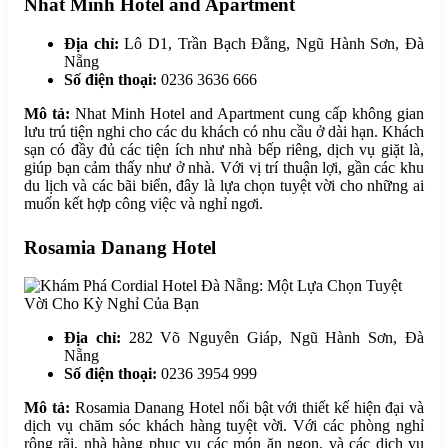
Nhat Minh Hotel and Apartment
Địa chỉ:
Lô D1, Trần Bạch Đằng, Ngũ Hành Sơn, Đà
Nẵng
Số điện thoại:
0236 3636 666
Mô tả:
Nhat Minh Hotel and Apartment cung cấp không gian
lưu trú tiện nghi cho các du khách có nhu cầu ở dài hạn. Khách
sạn có đầy đủ các tiện ích như nhà bếp riêng, dịch vụ giặt là,
giúp bạn cảm thấy như ở nhà. Với vị trí thuận lợi, gần các khu
du lịch và các bãi biển, đây là lựa chọn tuyệt vời cho những ai
muốn kết hợp công việc và nghỉ ngơi.
Rosamia Danang Hotel
Địa chỉ:
282 Võ Nguyên Giáp, Ngũ Hành Sơn, Đà
Nẵng
Số điện thoại:
0236 3954 999
Mô tả:
Rosamia Danang Hotel nổi bật với thiết kế hiện đại và
dịch vụ chăm sóc khách hàng tuyệt vời. Với các phòng nghỉ
rộng rãi, nhà hàng phục vụ các món ăn ngon, và các dịch vụ