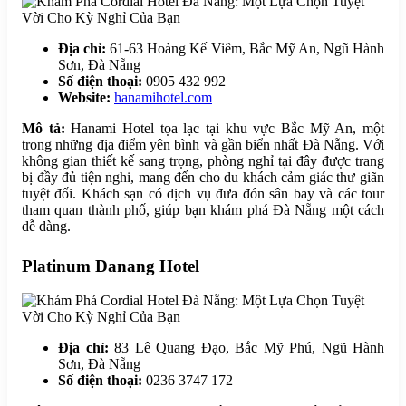
Địa chỉ:
61-63 Hoàng Kế Viêm, Bắc Mỹ An, Ngũ Hành
Sơn, Đà Nẵng
Số điện thoại:
0905 432 992
Website:
hanamihotel.com
Mô tả:
Hanami Hotel tọa lạc tại khu vực Bắc Mỹ An, một
trong những địa điểm yên bình và gần biển nhất Đà Nẵng. Với
không gian thiết kế sang trọng, phòng nghỉ tại đây được trang
bị đầy đủ tiện nghi, mang đến cho du khách cảm giác thư giãn
tuyệt đối. Khách sạn có dịch vụ đưa đón sân bay và các tour
tham quan thành phố, giúp bạn khám phá Đà Nẵng một cách
dễ dàng.
Platinum Danang Hotel
Địa chỉ:
83 Lê Quang Đạo, Bắc Mỹ Phú, Ngũ Hành
Sơn, Đà Nẵng
Số điện thoại:
0236 3747 172