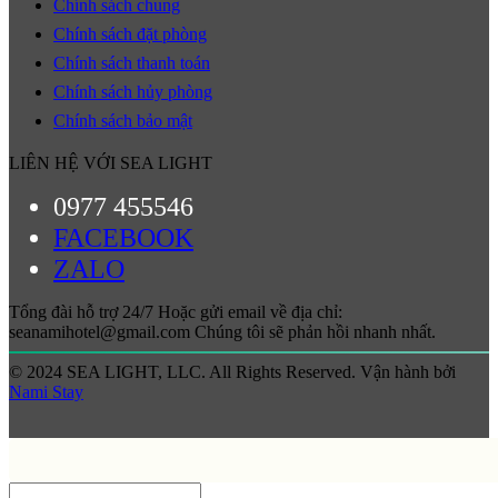
Chính sách chung
Chính sách đặt phòng
Chính sách thanh toán
Chính sách hủy phòng
Chính sách bảo mật
LIÊN HỆ VỚI SEA LIGHT
0977 455546
FACEBOOK
ZALO
Tổng đài hỗ trợ 24/7 Hoặc gửi email về địa chỉ:
seanamihotel@gmail.com Chúng tôi sẽ phản hồi nhanh nhất.
© 2024 SEA LIGHT, LLC. All Rights Reserved. Vận hành bởi
Nami Stay