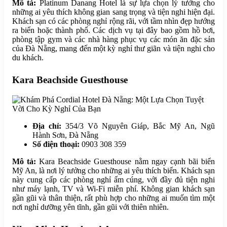
Mô tả:
Platinum Danang Hotel là sự lựa chọn lý tưởng cho
những ai yêu thích không gian sang trọng và tiện nghi hiện đại.
Khách sạn có các phòng nghỉ rộng rãi, với tầm nhìn đẹp hướng
ra biển hoặc thành phố. Các dịch vụ tại đây bao gồm hồ bơi,
phòng tập gym và các nhà hàng phục vụ các món ăn đặc sản
của Đà Nẵng, mang đến một kỳ nghỉ thư giãn và tiện nghi cho
du khách.
Kara Beachside Guesthouse
Địa chỉ:
354/3 Võ Nguyên Giáp, Bắc Mỹ An, Ngũ
Hành Sơn, Đà Nẵng
Số điện thoại:
0903 308 359
Mô tả:
Kara Beachside Guesthouse nằm ngay cạnh bãi biển
Mỹ An, là nơi lý tưởng cho những ai yêu thích biển. Khách sạn
này cung cấp các phòng nghỉ ấm cúng, với đầy đủ tiện nghi
như máy lạnh, TV và Wi-Fi miễn phí. Không gian khách sạn
gần gũi và thân thiện, rất phù hợp cho những ai muốn tìm một
nơi nghỉ dưỡng yên tĩnh, gần gũi với thiên nhiên.