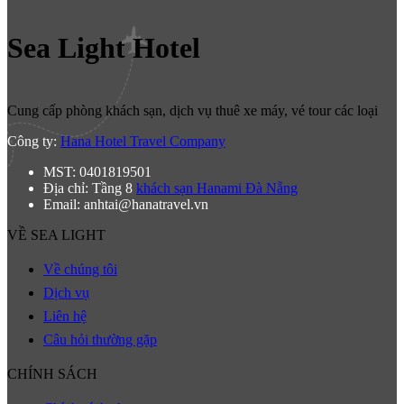
Sea Light Hotel
Cung cấp phòng khách sạn, dịch vụ thuê xe máy, vé tour các loại
Công ty:
Hana Hotel Travel Company
MST: 0401819501
Địa chỉ: Tầng 8
khách sạn Hanami Đà Nẵng
Email: anhtai@hanatravel.vn
VỀ SEA LIGHT
Về chúng tôi
Dịch vụ
Liên hệ
Câu hỏi thường gặp
CHÍNH SÁCH