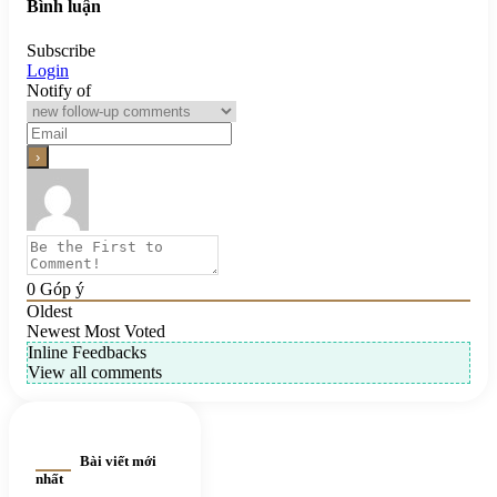
Bình luận
Subscribe
Login
Notify of
0
Góp ý
Oldest
Newest
Most Voted
Inline Feedbacks
View all comments
Bài viết mới
nhất