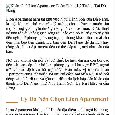
Lion Apartment nằm tại khu vực Ngũ Hành Sơn của Đà Nẵng,
là một khu căn hộ cao cấp lý tưởng cho những ai muốn tìm
một không gian nghỉ dưỡng riêng tư và thoải mái. Được thiết
kế tinh tế với không gian rộng rãi, các căn hộ tại đây có đầy đủ
tiện nghi, từ phòng ngủ sang trọng, phòng khách thoải mái cho
đến nhà bếp tiện dụng. Dù bạn đến Đà Nẵng để du lịch hay
công tác, Lion Apartment đều có thể đáp ứng mọi nhu cầu của
bạn.
Nơi đây không chỉ nổi bật bởi thiết kế hiện đại mà còn bởi các
tiện ích cao cấp như hồ bơi, phòng gym, khu vực BBQ ngoài
trời và các dịch vụ hỗ trợ 24/7. Hơn nữa, vị trí của Lion
Apartment cũng rất thuận lợi khi chỉ cách bãi biển Mỹ Khê nổi
tiếng vài phút đi xe, và gần các điểm du lịch hấp dẫn khác của
thành phố Đà Nẵng như Ngũ Hành Sơn, Bà Nà Hills, và cầu
Rồng.
Lý Do Nên Chọn Lion Apartment
Lion Apartment không chỉ là một địa điểm nghỉ ngơi lý tưởng,
mà còn là nơi giúp bạn trải nghiệm cuộc sống yên bình và thoải