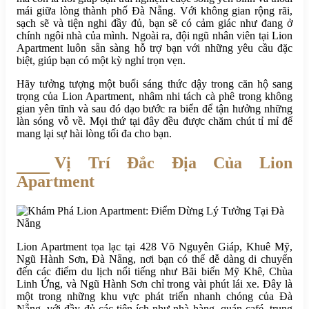
mái giữa lòng thành phố Đà Nẵng. Với không gian rộng rãi,
sạch sẽ và tiện nghi đầy đủ, bạn sẽ có cảm giác như đang ở
chính ngôi nhà của mình. Ngoài ra, đội ngũ nhân viên tại Lion
Apartment luôn sẵn sàng hỗ trợ bạn với những yêu cầu đặc
biệt, giúp bạn có một kỳ nghỉ trọn vẹn.
Hãy tưởng tượng một buổi sáng thức dậy trong căn hộ sang
trọng của Lion Apartment, nhâm nhi tách cà phê trong không
gian yên tĩnh và sau đó dạo bước ra biển để tận hưởng những
làn sóng vỗ về. Mọi thứ tại đây đều được chăm chút tỉ mỉ để
mang lại sự hài lòng tối đa cho bạn.
Vị Trí Đắc Địa Của Lion
Apartment
Lion Apartment tọa lạc tại 428 Võ Nguyên Giáp, Khuê Mỹ,
Ngũ Hành Sơn, Đà Nẵng, nơi bạn có thể dễ dàng di chuyển
đến các điểm du lịch nổi tiếng như Bãi biển Mỹ Khê, Chùa
Linh Ứng, và Ngũ Hành Sơn chỉ trong vài phút lái xe. Đây là
một trong những khu vực phát triển nhanh chóng của Đà
Nẵng, với đầy đủ các tiện ích như nhà hàng, quán café, trung