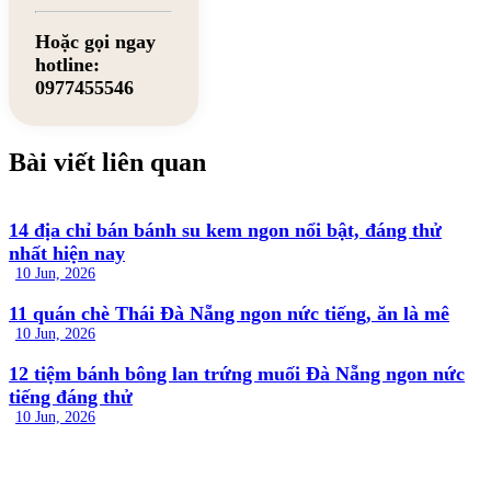
Hoặc gọi ngay
hotline:
0977455546
Bài viết liên quan
14 địa chỉ bán bánh su kem ngon nổi bật, đáng thử
nhất hiện nay
10 Jun, 2026
11 quán chè Thái Đà Nẵng ngon nức tiếng, ăn là mê
10 Jun, 2026
12 tiệm bánh bông lan trứng muối Đà Nẵng ngon nức
tiếng đáng thử
10 Jun, 2026