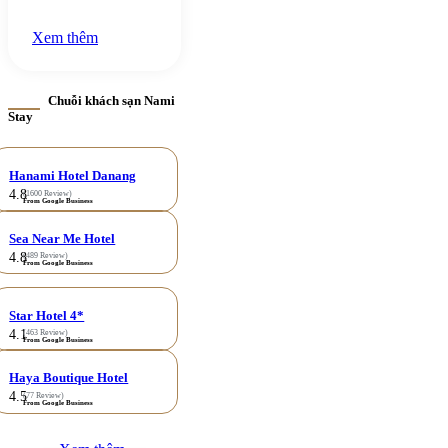
Xem thêm
Chuỗi khách sạn Nami
Stay
Hanami Hotel Danang
4.8
(1600 Review)
From Google Business
Sea Near Me Hotel
4.8
(489 Review)
From Google Business
Star Hotel 4*
4.1
(463 Review)
From Google Business
Haya Boutique Hotel
4.5
(77 Review)
From Google Business