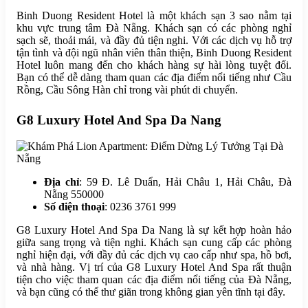
Binh Duong Resident Hotel là một khách sạn 3 sao nằm tại
khu vực trung tâm Đà Nẵng. Khách sạn có các phòng nghỉ
sạch sẽ, thoải mái, và đầy đủ tiện nghi. Với các dịch vụ hỗ trợ
tận tình và đội ngũ nhân viên thân thiện, Binh Duong Resident
Hotel luôn mang đến cho khách hàng sự hài lòng tuyệt đối.
Bạn có thể dễ dàng tham quan các địa điểm nổi tiếng như Cầu
Rồng, Cầu Sông Hàn chỉ trong vài phút di chuyển.
G8 Luxury Hotel And Spa Da Nang
Địa chỉ
: 59 Đ. Lê Duẩn, Hải Châu 1, Hải Châu, Đà
Nẵng 550000
Số điện thoại
: 0236 3761 999
G8 Luxury Hotel And Spa Da Nang là sự kết hợp hoàn hảo
giữa sang trọng và tiện nghi. Khách sạn cung cấp các phòng
nghỉ hiện đại, với đầy đủ các dịch vụ cao cấp như spa, hồ bơi,
và nhà hàng. Vị trí của G8 Luxury Hotel And Spa rất thuận
tiện cho việc tham quan các địa điểm nổi tiếng của Đà Nẵng,
và bạn cũng có thể thư giãn trong không gian yên tĩnh tại đây.