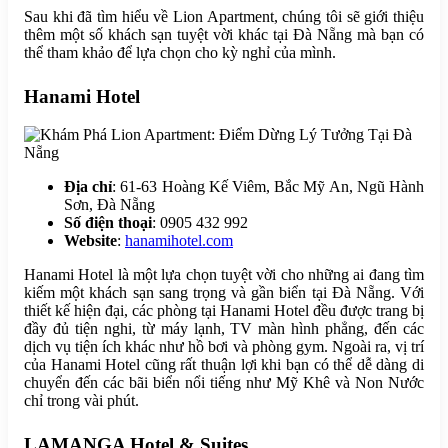
Sau khi đã tìm hiểu về Lion Apartment, chúng tôi sẽ giới thiệu
thêm một số khách sạn tuyệt vời khác tại Đà Nẵng mà bạn có
thể tham khảo để lựa chọn cho kỳ nghỉ của mình.
Hanami Hotel
Địa chỉ
: 61-63 Hoàng Kế Viêm, Bắc Mỹ An, Ngũ Hành
Sơn, Đà Nẵng
Số điện thoại
: 0905 432 992
Website
:
hanamihotel.com
Hanami Hotel là một lựa chọn tuyệt vời cho những ai đang tìm
kiếm một khách sạn sang trọng và gần biển tại Đà Nẵng. Với
thiết kế hiện đại, các phòng tại Hanami Hotel đều được trang bị
đầy đủ tiện nghi, từ máy lạnh, TV màn hình phẳng, đến các
dịch vụ tiện ích khác như hồ bơi và phòng gym. Ngoài ra, vị trí
của Hanami Hotel cũng rất thuận lợi khi bạn có thể dễ dàng di
chuyển đến các bãi biển nổi tiếng như Mỹ Khê và Non Nước
chỉ trong vài phút.
LAMANGA Hotel & Suites