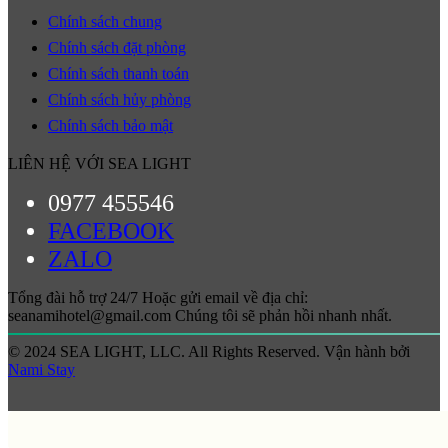
Chính sách chung
Chính sách đặt phòng
Chính sách thanh toán
Chính sách hủy phòng
Chính sách bảo mật
LIÊN HỆ VỚI SEA LIGHT
0977 455546
FACEBOOK
ZALO
Tổng đài hỗ trợ 24/7 Hoặc gửi email về địa chỉ:
seanamihotel@gmail.com Chúng tôi sẽ phản hồi nhanh nhất.
© 2024 SEA LIGHT, LLC. All Rights Reserved. Vận hành bởi
Nami Stay