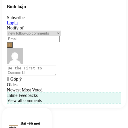
Bình luận
Subscribe
Login
Notify of
0
Góp ý
Oldest
Newest
Most Voted
Inline Feedbacks
View all comments
Bài viết mới
nhất