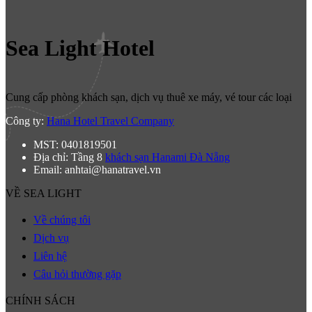
Sea Light Hotel
Cung cấp phòng khách sạn, dịch vụ thuê xe máy, vé tour các loại
Công ty:
Hana Hotel Travel Company
MST: 0401819501
Địa chỉ: Tầng 8
khách sạn Hanami Đà Nẵng
Email: anhtai@hanatravel.vn
VỀ SEA LIGHT
Về chúng tôi
Dịch vụ
Liên hệ
Câu hỏi thường gặp
CHÍNH SÁCH