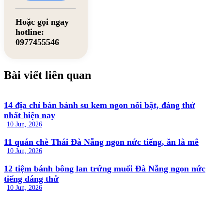
Hoặc gọi ngay
hotline:
0977455546
Bài viết liên quan
14 địa chỉ bán bánh su kem ngon nổi bật, đáng thử
nhất hiện nay
10 Jun, 2026
11 quán chè Thái Đà Nẵng ngon nức tiếng, ăn là mê
10 Jun, 2026
12 tiệm bánh bông lan trứng muối Đà Nẵng ngon nức
tiếng đáng thử
10 Jun, 2026