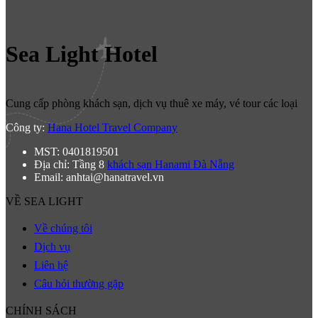
Sea Light Hotel
Cung cấp phòng khách sạn, dịch vụ thuê xe máy, vé tour các loại
Công ty:
Hana Hotel Travel Company
MST: 0401819501
Địa chỉ: Tầng 8
khách sạn Hanami Đà Nẵng
Email: anhtai@hanatravel.vn
VỀ SEA LIGHT
Về chúng tôi
Dịch vụ
Liên hệ
Câu hỏi thường gặp
CHÍNH SÁCH