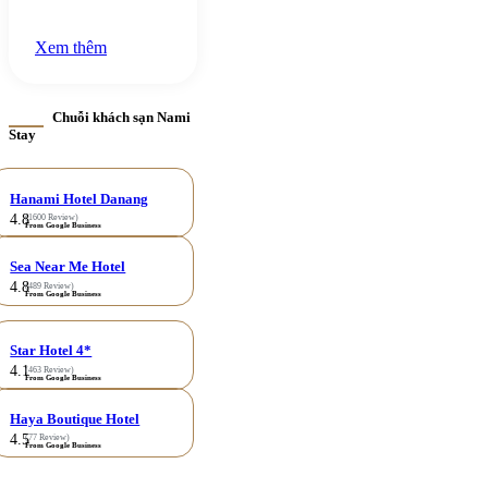
Xem thêm
Chuỗi khách sạn Nami
Stay
Hanami Hotel Danang
4.8
(1600 Review)
From Google Business
Sea Near Me Hotel
4.8
(489 Review)
From Google Business
Star Hotel 4*
4.1
(463 Review)
From Google Business
Haya Boutique Hotel
4.5
(77 Review)
From Google Business