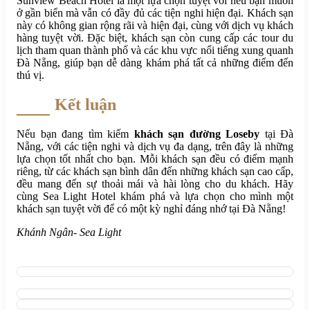
Sunview Beach Hotel là một lựa chọn tuyệt vời nếu bạn muốn
ở gần biển mà vẫn có đầy đủ các tiện nghi hiện đại. Khách sạn
này có không gian rộng rãi và hiện đại, cùng với dịch vụ khách
hàng tuyệt vời. Đặc biệt, khách sạn còn cung cấp các tour du
lịch tham quan thành phố và các khu vực nổi tiếng xung quanh
Đà Nẵng, giúp bạn dễ dàng khám phá tất cả những điểm đến
thú vị.
Kết luận
Nếu bạn đang tìm kiếm
khách sạn đường Loseby
tại Đà
Nẵng, với các tiện nghi và dịch vụ đa dạng, trên đây là những
lựa chọn tốt nhất cho bạn. Mỗi khách sạn đều có điểm mạnh
riêng, từ các khách sạn bình dân đến những khách sạn cao cấp,
đều mang đến sự thoải mái và hài lòng cho du khách. Hãy
cùng Sea Light Hotel khám phá và lựa chọn cho mình một
khách sạn tuyệt vời để có một kỳ nghỉ đáng nhớ tại Đà Nẵng!
Khánh Ngân- Sea Light