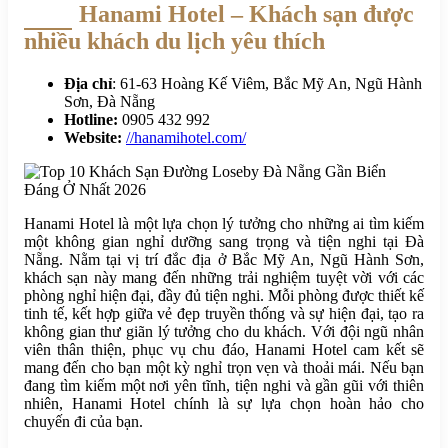
Hanami Hotel – Khách sạn được
nhiều khách du lịch yêu thích
Địa chỉ
: 61-63 Hoàng Kế Viêm, Bắc Mỹ An, Ngũ Hành
Sơn, Đà Nẵng
Hotline:
0905 432 992
Website:
//hanamihotel.com/
Hanami Hotel là một lựa chọn lý tưởng cho những ai tìm kiếm
một không gian nghỉ dưỡng sang trọng và tiện nghi tại Đà
Nẵng. Nằm tại vị trí đắc địa ở Bắc Mỹ An, Ngũ Hành Sơn,
khách sạn này mang đến những trải nghiệm tuyệt vời với các
phòng nghỉ hiện đại, đầy đủ tiện nghi. Mỗi phòng được thiết kế
tinh tế, kết hợp giữa vẻ đẹp truyền thống và sự hiện đại, tạo ra
không gian thư giãn lý tưởng cho du khách. Với đội ngũ nhân
viên thân thiện, phục vụ chu đáo, Hanami Hotel cam kết sẽ
mang đến cho bạn một kỳ nghỉ trọn vẹn và thoải mái. Nếu bạn
đang tìm kiếm một nơi yên tĩnh, tiện nghi và gần gũi với thiên
nhiên, Hanami Hotel chính là sự lựa chọn hoàn hảo cho
chuyến đi của bạn.