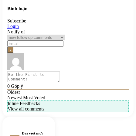
Bình luận
Subscribe
Login
Notify of
0
Góp ý
Oldest
Newest
Most Voted
Inline Feedbacks
View all comments
Bài viết mới