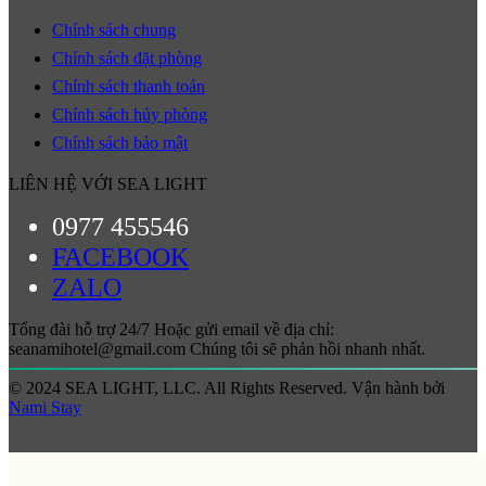
Chính sách chung
Chính sách đặt phòng
Chính sách thanh toán
Chính sách hủy phòng
Chính sách bảo mật
LIÊN HỆ VỚI SEA LIGHT
0977 455546
FACEBOOK
ZALO
Tổng đài hỗ trợ 24/7 Hoặc gửi email về địa chỉ:
seanamihotel@gmail.com Chúng tôi sẽ phản hồi nhanh nhất.
© 2024 SEA LIGHT, LLC. All Rights Reserved. Vận hành bởi
Nami Stay