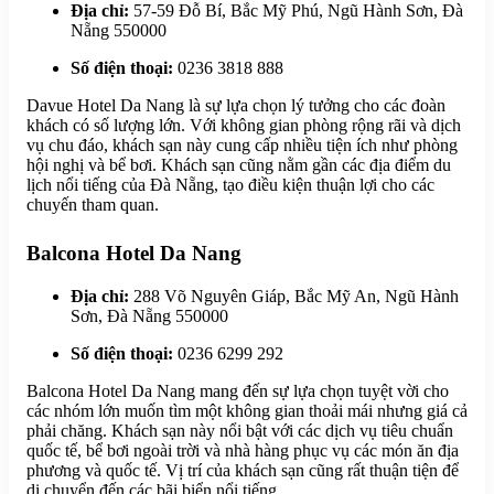
Địa chỉ:
57-59 Đỗ Bí, Bắc Mỹ Phú, Ngũ Hành Sơn, Đà
Nẵng 550000
Số điện thoại:
0236 3818 888
Davue Hotel Da Nang là sự lựa chọn lý tưởng cho các đoàn
khách có số lượng lớn. Với không gian phòng rộng rãi và dịch
vụ chu đáo, khách sạn này cung cấp nhiều tiện ích như phòng
hội nghị và bể bơi. Khách sạn cũng nằm gần các địa điểm du
lịch nổi tiếng của Đà Nẵng, tạo điều kiện thuận lợi cho các
chuyến tham quan.
Balcona Hotel Da Nang
Địa chỉ:
288 Võ Nguyên Giáp, Bắc Mỹ An, Ngũ Hành
Sơn, Đà Nẵng 550000
Số điện thoại:
0236 6299 292
Balcona Hotel Da Nang mang đến sự lựa chọn tuyệt vời cho
các nhóm lớn muốn tìm một không gian thoải mái nhưng giá cả
phải chăng. Khách sạn này nổi bật với các dịch vụ tiêu chuẩn
quốc tế, bể bơi ngoài trời và nhà hàng phục vụ các món ăn địa
phương và quốc tế. Vị trí của khách sạn cũng rất thuận tiện để
di chuyển đến các bãi biển nổi tiếng.