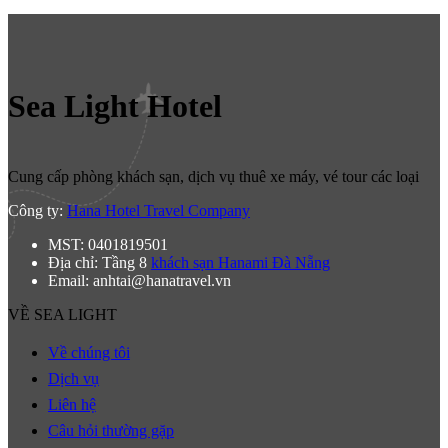
Sea Light Hotel
Cung cấp phòng khách sạn, dịch vụ thuê xe máy, vé tour các loại
Công ty:
Hana Hotel Travel Company
MST: 0401819501
Địa chỉ: Tầng 8
khách sạn Hanami Đà Nẵng
Email: anhtai@hanatravel.vn
VỀ SEA LIGHT
Về chúng tôi
Dịch vụ
Liên hệ
Câu hỏi thường gặp