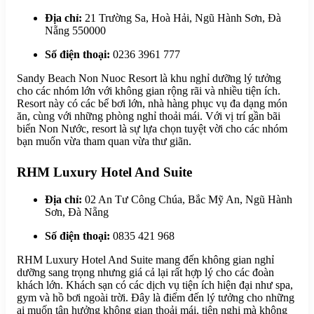
Địa chỉ:
21 Trường Sa, Hoà Hải, Ngũ Hành Sơn, Đà
Nẵng 550000
Số điện thoại:
0236 3961 777
Sandy Beach Non Nuoc Resort là khu nghỉ dưỡng lý tưởng
cho các nhóm lớn với không gian rộng rãi và nhiều tiện ích.
Resort này có các bể bơi lớn, nhà hàng phục vụ đa dạng món
ăn, cùng với những phòng nghỉ thoải mái. Với vị trí gần bãi
biển Non Nước, resort là sự lựa chọn tuyệt vời cho các nhóm
bạn muốn vừa tham quan vừa thư giãn.
RHM Luxury Hotel And Suite
Địa chỉ:
02 An Tư Công Chúa, Bắc Mỹ An, Ngũ Hành
Sơn, Đà Nẵng
Số điện thoại:
0835 421 968
RHM Luxury Hotel And Suite mang đến không gian nghỉ
dưỡng sang trọng nhưng giá cả lại rất hợp lý cho các đoàn
khách lớn. Khách sạn có các dịch vụ tiện ích hiện đại như spa,
gym và hồ bơi ngoài trời. Đây là điểm đến lý tưởng cho những
ai muốn tận hưởng không gian thoải mái, tiện nghi mà không