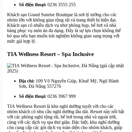
Số điện thoại:
0236 3555 255
Khách sạn Grand Sunrise Boutique là nơi lý tưởng cho các
nhóm lớn với không gian rộng rãi và trang thiết bị hiện đại.
Khách sạn có nhiều dịch vụ như phòng họp, bể bơi và nhà
hàng phục vụ món ăn đa dạng. Đây là sự lựa chọn không thể
bỏ qua nếu bạn muốn trải nghiệm không gian sang trọng với
mức giá hợp lý.
TIA Wellness Resort – Spa Inclusive
Địa chỉ:
109 Võ Nguyên Giáp, Khuê Mỹ, Ngũ Hành
Sơn, Đà Nẵng 557276
Số điện thoại:
0236 3967 999
TIA Wellness Resort là khu nghỉ dưỡng tuyệt vời cho các
nhóm khách có nhu cầu nghỉ dưỡng lâu dài. Resort này nổi bật
với các phòng nghỉ rộng rãi, bể bơi trong nhà và ngoài trời,
cùng với các dịch vụ spa thư giãn. Đặc biệt, khu nghỉ dưỡng
còn cung cấp các gói dịch vụ toàn diện cho nhóm khách, giúp