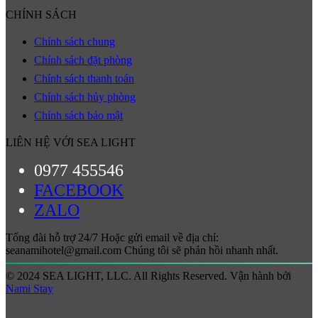
CHÍNH SÁCH
Chính sách chung
Chính sách đặt phòng
Chính sách thanh toán
Chính sách hủy phòng
Chính sách bảo mật
LIÊN HỆ VỚI SEA LIGHT
0977 455546
FACEBOOK
ZALO
Tổng đài hỗ trợ 24/7 Hoặc gửi email về địa chỉ:
seanamihotel@gmail.com Chúng tôi sẽ phản hồi nhanh nhất.
© 2024 SEA LIGHT, LLC. All Rights Reserved. Vận hành bởi
Nami Stay