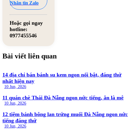
Nhắn tin Zalo
Hoặc gọi ngay
hotline:
0977455546
Bài viết liên quan
14 địa chỉ bán bánh su kem ngon nổi bật, đáng thử
nhất hiện nay
10 Jun, 2026
11 quán chè Thái Đà Nẵng ngon nức tiếng, ăn là mê
10 Jun, 2026
12 tiệm bánh bông lan trứng muối Đà Nẵng ngon nức
tiếng đáng thử
10 Jun, 2026