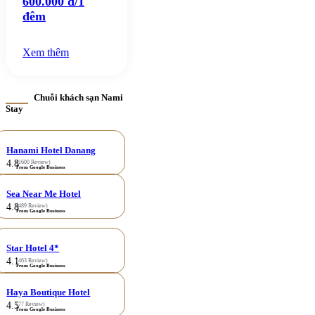
600.000 đ/1
đêm
Xem thêm
Chuỗi khách sạn Nami
Stay
Hanami Hotel Danang
4.8
(1600 Review)
From Google Business
Sea Near Me Hotel
4.8
(489 Review)
From Google Business
Star Hotel 4*
4.1
(463 Review)
From Google Business
Haya Boutique Hotel
4.5
(77 Review)
From Google Business