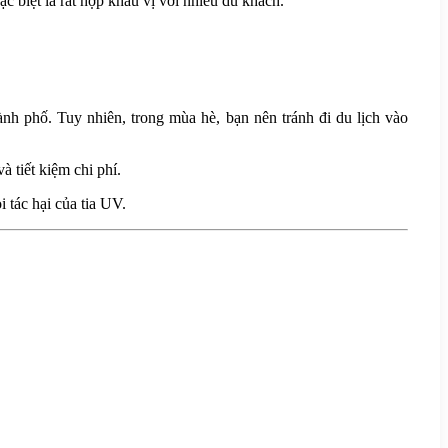
biệt là rất hợp khẩu vị với nhiều du khách.
nh phố. Tuy nhiên, trong mùa hè, bạn nên tránh đi du lịch vào
 tiết kiệm chi phí.
 tác hại của tia UV.