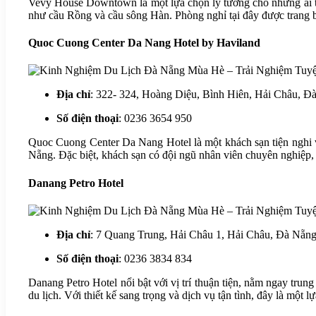
Vevy House Downtown là một lựa chọn lý tưởng cho những ai tìm
như cầu Rồng và cầu sông Hàn. Phòng nghỉ tại đây được trang b
Quoc Cuong Center Da Nang Hotel by Haviland
Địa chỉ
: 322- 324, Hoàng Diệu, Bình Hiên, Hải Châu, 
Số điện thoại
: 0236 3654 950
Quoc Cuong Center Da Nang Hotel là một khách sạn tiện nghi vớ
Nẵng. Đặc biệt, khách sạn có đội ngũ nhân viên chuyên nghiệp,
Danang Petro Hotel
Địa chỉ
: 7 Quang Trung, Hải Châu 1, Hải Châu, Đà Nẵn
Số điện thoại
: 0236 3834 834
Danang Petro Hotel nổi bật với vị trí thuận tiện, nằm ngay tru
du lịch. Với thiết kế sang trọng và dịch vụ tận tình, đây là một 