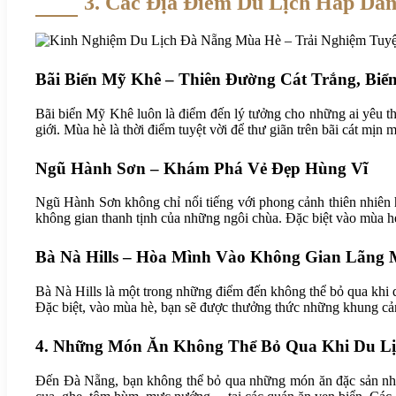
3. Các Địa Điểm Du Lịch Hấp Dẫ
Bãi Biển Mỹ Khê – Thiên Đường Cát Trắng, Biể
Bãi biển Mỹ Khê luôn là điểm đến lý tưởng cho những ai yêu thí
giới. Mùa hè là thời điểm tuyệt vời để thư giãn trên bãi cát mịn
Ngũ Hành Sơn – Khám Phá Vẻ Đẹp Hùng Vĩ
Ngũ Hành Sơn không chỉ nổi tiếng với phong cảnh thiên nhiên h
không gian thanh tịnh của những ngôi chùa. Đặc biệt vào mùa h
Bà Nà Hills – Hòa Mình Vào Không Gian Lãng
Bà Nà Hills là một trong những điểm đến không thể bỏ qua khi
Đặc biệt, vào mùa hè, bạn sẽ được thưởng thức những khung cả
4. Những Món Ăn Không Thể Bỏ Qua Khi Du L
Đến Đà Nẵng, bạn không thể bỏ qua những món ăn đặc sản như b