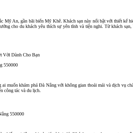
c Mỹ An, gần bãi biển Mỹ Khê. Khách sạn này nổi bật với thiết kế hiệ
 tưởng cho du khách yêu thích sự yên tĩnh và tiện nghi. Từ khách sạn
ng 550000
ng ai muốn khám phá Đà Nẵng với không gian thoải mái và dịch vụ ch
n công tác và du lịch.
 Nẵng 550000