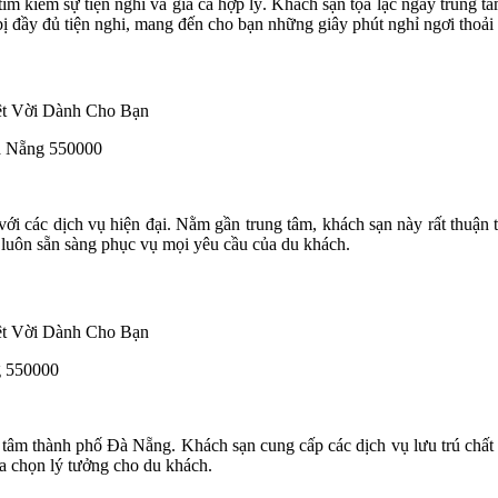
 kiếm sự tiện nghi và giá cả hợp lý. Khách sạn tọa lạc ngay trung tâm
ị đầy đủ tiện nghi, mang đến cho bạn những giây phút nghỉ ngơi thoải
Đà Nẵng 550000
i các dịch vụ hiện đại. Nằm gần trung tâm, khách sạn này rất thuận ti
 luôn sẵn sàng phục vụ mọi yêu cầu của du khách.
g 550000
ng tâm thành phố Đà Nẵng. Khách sạn cung cấp các dịch vụ lưu trú chất 
lựa chọn lý tưởng cho du khách.