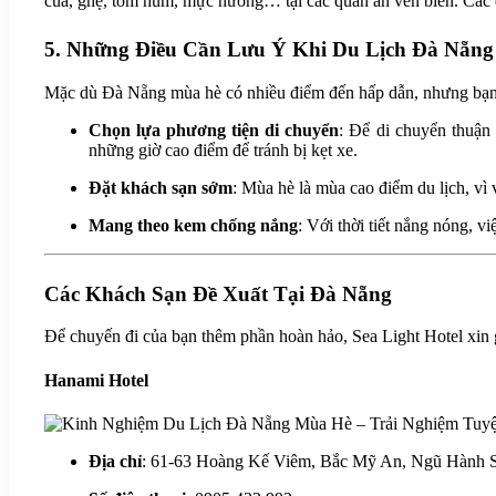
cua, ghẹ, tôm hùm, mực nướng… tại các quán ăn ven biển. Các q
5. Những Điều Cần Lưu Ý Khi Du Lịch Đà Nẵn
Mặc dù Đà Nẵng mùa hè có nhiều điểm đến hấp dẫn, nhưng bạn cầ
Chọn lựa phương tiện di chuyển
: Để di chuyển thuận 
những giờ cao điểm để tránh bị kẹt xe.
Đặt khách sạn sớm
: Mùa hè là mùa cao điểm du lịch, vì 
Mang theo kem chống nắng
: Với thời tiết nắng nóng, v
Các Khách Sạn Đề Xuất Tại Đà Nẵng
Để chuyến đi của bạn thêm phần hoàn hảo, Sea Light Hotel xin g
Hanami Hotel
Địa chỉ
: 61-63 Hoàng Kế Viêm, Bắc Mỹ An, Ngũ Hành 