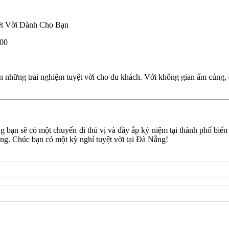
000
ững trải nghiệm tuyệt vời cho du khách. Với không gian ấm cúng, dịch
g bạn sẽ có một chuyến đi thú vị và đầy ắp kỷ niệm tại thành phố biể
ng. Chúc bạn có một kỳ nghỉ tuyệt vời tại Đà Nẵng!