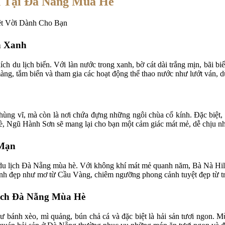
n Tại Đà Nẵng Mùa Hè
n Xanh
ch du lịch biển. Với làn nước trong xanh, bờ cát dài trắng mịn, bãi b
 màng, tắm biển và tham gia các hoạt động thể thao nước như lướt ván, d
ùng vĩ, mà còn là nơi chứa đựng những ngôi chùa cổ kính. Đặc biệt,
è, Ngũ Hành Sơn sẽ mang lại cho bạn một cảm giác mát mẻ, dễ chịu nh
 Mạn
 du lịch Đà Nẵng mùa hè. Với không khí mát mẻ quanh năm, Bà Nà Hil
nh đẹp như mơ từ Cầu Vàng, chiêm ngưỡng phong cảnh tuyệt đẹp từ tr
ịch Đà Nẵng Mùa Hè
ánh xèo, mì quảng, bún chả cá và đặc biệt là hải sản tươi ngon. Mù