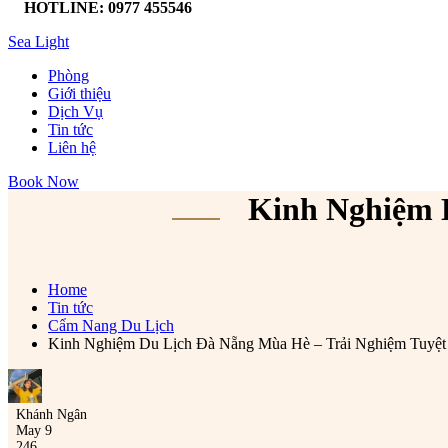
HOTLINE: 0977 455546
Sea Light
Phòng
Giới thiệu
Dịch Vụ
Tin tức
Liên hệ
Book Now
Kinh Nghiệm 
Home
Tin tức
Cẩm Nang Du Lịch
Kinh Nghiệm Du Lịch Đà Nẵng Mùa Hè – Trải Nghiệm Tuyệ
Khánh Ngân
May 9
246