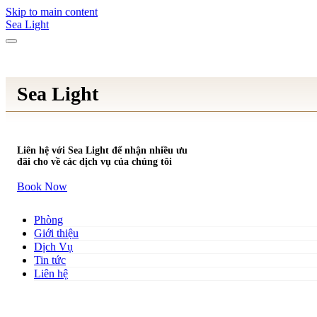
Skip to main content
Sea Light
Sea Light
Liên hệ với Sea Light để nhận nhiều ưu
đãi cho về các dịch vụ của chúng tôi
Book Now
Phòng
Giới thiệu
Dịch Vụ
Tin tức
Liên hệ