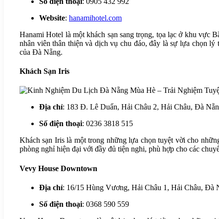
Số điện thoại
: 0905 432 992
Website
:
hanamihotel.com
Hanami Hotel là một khách sạn sang trọng, tọa lạc ở khu vực Bắ
nhân viên thân thiện và dịch vụ chu đáo, đây là sự lựa chọn lý
của Đà Nẵng.
Khách Sạn Iris
Địa chỉ
: 183 Đ. Lê Duẩn, Hải Châu 2, Hải Châu, Đà Nẵ
Số điện thoại
: 0236 3818 515
Khách sạn Iris là một trong những lựa chọn tuyệt vời cho nhữ
phòng nghỉ hiện đại với đầy đủ tiện nghi, phù hợp cho các chuyế
Vevy House Downtown
Địa chỉ
: 16/15 Hùng Vương, Hải Châu 1, Hải Châu, Đà
Số điện thoại
: 0368 590 559