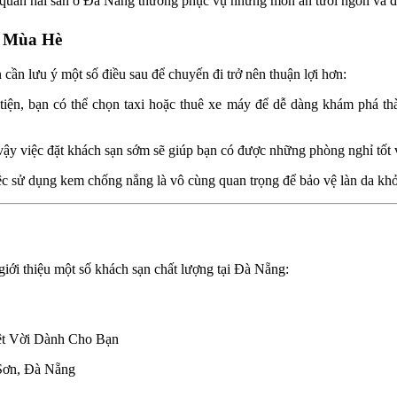
uán hải sản ở Đà Nẵng thường phục vụ những món ăn tươi ngon và đặc 
g Mùa Hè
n lưu ý một số điều sau để chuyến đi trở nên thuận lợi hơn:
tiện, bạn có thể chọn taxi hoặc thuê xe máy để dễ dàng khám phá thà
vậy việc đặt khách sạn sớm sẽ giúp bạn có được những phòng nghỉ tốt và
iệc sử dụng kem chống nắng là vô cùng quan trọng để bảo vệ làn da khỏi
iới thiệu một số khách sạn chất lượng tại Đà Nẵng:
Sơn, Đà Nẵng