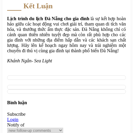
Kết Luận
Lịch trình du lịch Đà Nẵng cho gia đình
là sự kết hợp hoàn
hảo giữa các hoạt động vui chơi giải trí, tham quan di tích văn
hóa, và thưởng thức ẩm thực đặc sản. Đà Nẵng không chỉ có
cảnh quan thiên nhiên tuyệt đẹp mà còn rất phù hợp cho các
gia đình với những địa điểm hấp dẫn và các khách sạn chất
lượng. Hãy lên kế hoạch ngay hôm nay và trải nghiệm một
chuyến đi thú vị cùng gia đình tại thành phố biển Đà Nẵng!
Khánh Ngân- Sea Light
Bình luận
Subscribe
Login
Notify of