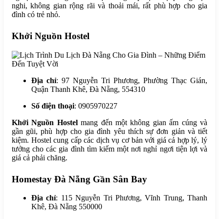
nghi, không gian rộng rãi và thoải mái, rất phù hợp cho gia
đình có trẻ nhỏ.
Khởi Nguồn Hostel
Địa chỉ
: 97 Nguyễn Tri Phương, Phường Thạc Gián,
Quận Thanh Khê, Đà Nẵng, 554310
Số điện thoại
: 0905970227
Khởi Nguồn Hostel
mang đến một không gian ấm cúng và
gần gũi, phù hợp cho gia đình yêu thích sự đơn giản và tiết
kiệm. Hostel cung cấp các dịch vụ cơ bản với giá cả hợp lý, lý
tưởng cho các gia đình tìm kiếm một nơi nghỉ ngơi tiện lợi và
giá cả phải chăng.
Homestay Đà Nẵng Gần Sân Bay
Địa chỉ
: 115 Nguyễn Tri Phương, Vĩnh Trung, Thanh
Khê, Đà Nẵng 550000