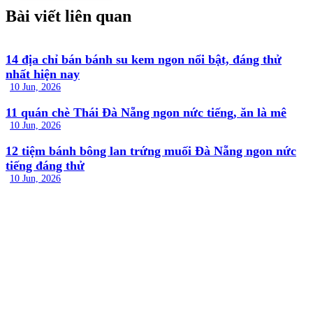
Bài viết liên quan
14 địa chỉ bán bánh su kem ngon nổi bật, đáng thử
nhất hiện nay
10 Jun, 2026
11 quán chè Thái Đà Nẵng ngon nức tiếng, ăn là mê
10 Jun, 2026
12 tiệm bánh bông lan trứng muối Đà Nẵng ngon nức
tiếng đáng thử
10 Jun, 2026