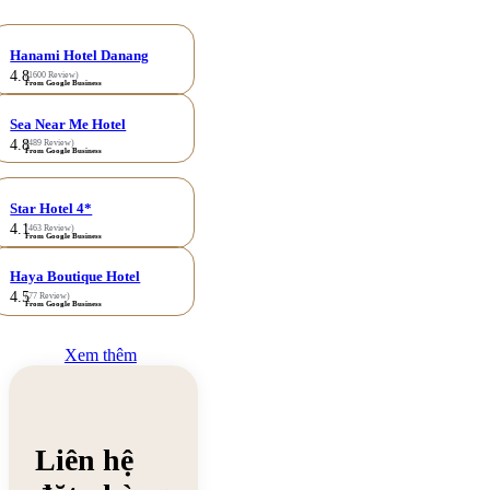
Hanami Hotel Danang
4.8
(1600 Review)
From Google Business
Sea Near Me Hotel
4.8
(489 Review)
From Google Business
Star Hotel 4*
4.1
(463 Review)
From Google Business
Haya Boutique Hotel
4.5
(77 Review)
From Google Business
Xem thêm
Liên hệ