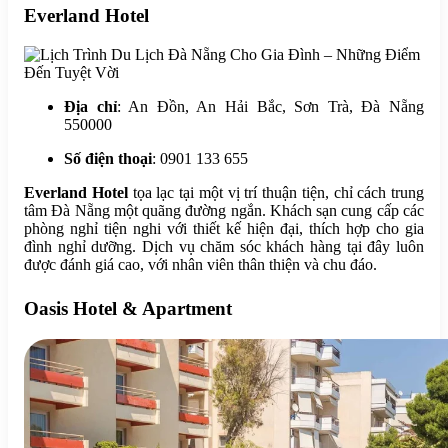
Everland Hotel
Địa chỉ
: An Đồn, An Hải Bắc, Sơn Trà, Đà Nẵng
550000
Số điện thoại
: 0901 133 655
Everland Hotel
tọa lạc tại một vị trí thuận tiện, chỉ cách trung
tâm Đà Nẵng một quãng đường ngắn. Khách sạn cung cấp các
phòng nghỉ tiện nghi với thiết kế hiện đại, thích hợp cho gia
đình nghỉ dưỡng. Dịch vụ chăm sóc khách hàng tại đây luôn
được đánh giá cao, với nhân viên thân thiện và chu đáo.
Oasis Hotel & Apartment