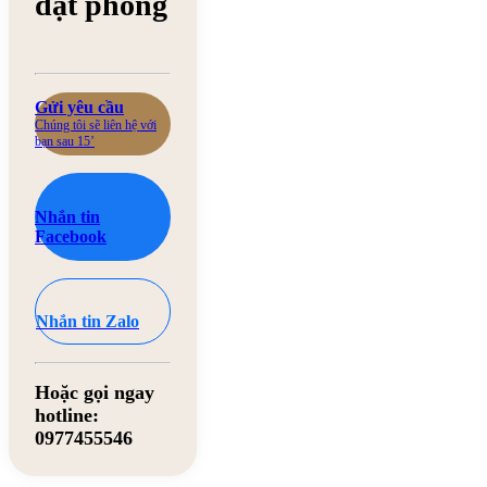
đặt phòng
Gửi yêu cầu
Chúng tôi sẽ liên hệ với
bạn sau 15’
Nhắn tin
Facebook
Nhắn tin Zalo
Hoặc gọi ngay
hotline:
0977455546