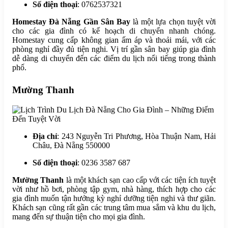
Số điện thoại
: 0762537321
Homestay Đà Nẵng Gần Sân Bay
là một lựa chọn tuyệt vời
cho các gia đình có kế hoạch di chuyển nhanh chóng.
Homestay cung cấp không gian ấm áp và thoải mái, với các
phòng nghỉ đầy đủ tiện nghi. Vị trí gần sân bay giúp gia đình
dễ dàng di chuyển đến các điểm du lịch nổi tiếng trong thành
phố.
Mường Thanh
Địa chỉ
: 243 Nguyễn Tri Phương, Hòa Thuận Nam, Hải
Châu, Đà Nẵng 550000
Số điện thoại
: 0236 3587 687
Mường Thanh
là một khách sạn cao cấp với các tiện ích tuyệt
vời như hồ bơi, phòng tập gym, nhà hàng, thích hợp cho các
gia đình muốn tận hưởng kỳ nghỉ dưỡng tiện nghi và thư giãn.
Khách sạn cũng rất gần các trung tâm mua sắm và khu du lịch,
mang đến sự thuận tiện cho mọi gia đình.