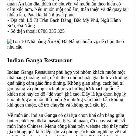
quán Ấn bản địa, thích trò chuyện và muốn ăn theo kiểu có
cảm xúc hơn. Nếu muốn một chỗ ấm, thân thiện và dễ quay lại
nhiều lần, Patakka khá thuyết phục.
• Địa chỉ: Lô 73 Trần Bạch Đằng, Bắc Mỹ Phú, Ngũ Hành
Sơn, Đà Nẵng
• Số điện thoại: 0788 335 325
Indian Ganga Restaurant
Indian Ganga Restaurant phù hợp với nhóm khách muốn một
nhà hàng thoáng hơn, dễ đi theo nhóm hoặc gia đình và không
quá nặng cảm giác fine dining. Không gian sáng, cách bài trí
gọn gàng và phong cách phục vụ hướng tới khách quốc tế
khiến nơi này có độ “dễ vào” khá cao. Đây là lựa chọn hợp lý
cho những ai muốn thử món Ấn nhưng vẫn thích bầu không
khí quen thuộc, dễ trò chuyện và không quá cầu kỳ.
Về món ăn, Indian Ganga có dải lựa chọn khá cân bằng giữa
butter chicken, tikka masala, biryani, naan, đồ chay và một số
món Indo Chinese. Menu công khai trên website cho thấy mức
giá không quá khó tiếp cận và phong cách nấu nghiêng về trải