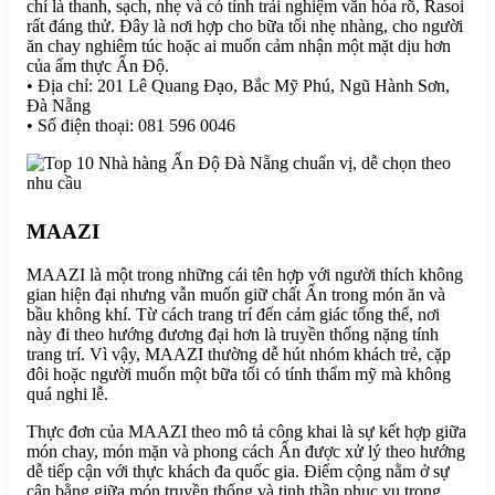
chí là thanh, sạch, nhẹ và có tính trải nghiệm văn hóa rõ, Rasoi
rất đáng thử. Đây là nơi hợp cho bữa tối nhẹ nhàng, cho người
ăn chay nghiêm túc hoặc ai muốn cảm nhận một mặt dịu hơn
của ẩm thực Ấn Độ.
• Địa chỉ: 201 Lê Quang Đạo, Bắc Mỹ Phú, Ngũ Hành Sơn,
Đà Nẵng
• Số điện thoại: 081 596 0046
MAAZI
MAAZI là một trong những cái tên hợp với người thích không
gian hiện đại nhưng vẫn muốn giữ chất Ấn trong món ăn và
bầu không khí. Từ cách trang trí đến cảm giác tổng thể, nơi
này đi theo hướng đương đại hơn là truyền thống nặng tính
trang trí. Vì vậy, MAAZI thường dễ hút nhóm khách trẻ, cặp
đôi hoặc người muốn một bữa tối có tính thẩm mỹ mà không
quá nghi lễ.
Thực đơn của MAAZI theo mô tả công khai là sự kết hợp giữa
món chay, món mặn và phong cách Ấn được xử lý theo hướng
dễ tiếp cận với thực khách đa quốc gia. Điểm cộng nằm ở sự
cân bằng giữa món truyền thống và tinh thần phục vụ trong