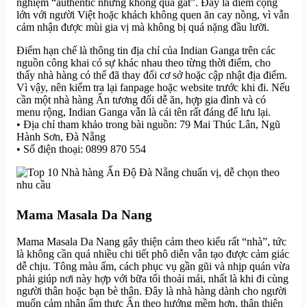
nghiệm “authentic nhưng không quá gắt”. Đây là điểm cộng
lớn với người Việt hoặc khách không quen ăn cay nồng, vì vẫn
cảm nhận được mùi gia vị mà không bị quá nặng đầu lưỡi.
Điểm hạn chế là thông tin địa chỉ của Indian Ganga trên các
nguồn công khai có sự khác nhau theo từng thời điểm, cho
thấy nhà hàng có thể đã thay đổi cơ sở hoặc cập nhật địa điểm.
Vì vậy, nên kiểm tra lại fanpage hoặc website trước khi đi. Nếu
cần một nhà hàng Ấn tương đối dễ ăn, hợp gia đình và có
menu rộng, Indian Ganga vẫn là cái tên rất đáng để lưu lại.
• Địa chỉ tham khảo trong bài nguồn: 79 Mai Thúc Lân, Ngũ
Hành Sơn, Đà Nẵng
• Số điện thoại: 0899 870 554
Mama Masala Da Nang
Mama Masala Da Nang gây thiện cảm theo kiểu rất “nhà”, tức
là không cần quá nhiều chi tiết phô diễn vẫn tạo được cảm giác
dễ chịu. Tông màu ấm, cách phục vụ gần gũi và nhịp quán vừa
phải giúp nơi này hợp với bữa tối thoải mái, nhất là khi đi cùng
người thân hoặc bạn bè thân. Đây là nhà hàng dành cho người
muốn cảm nhận ẩm thực Ấn theo hướng mềm hơn, thân thiện