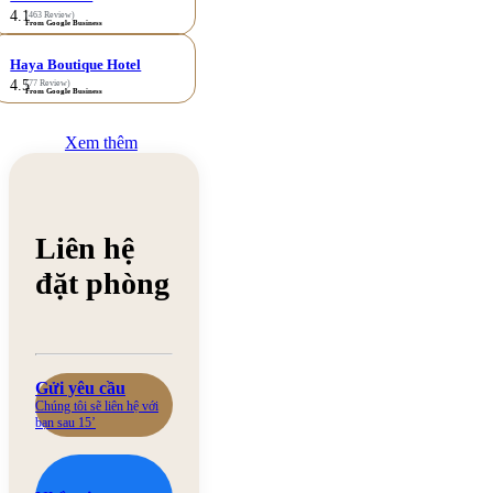
4.1
(463 Review)
From Google Business
Haya Boutique Hotel
4.5
(77 Review)
From Google Business
Xem thêm
Liên hệ
đặt phòng
Gửi yêu cầu
Chúng tôi sẽ liên hệ với
bạn sau 15’