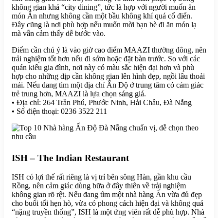
không gian khá “city dining”, tức là hợp với người muốn ăn
món Ấn nhưng không cần một bầu không khí quá cổ điển.
Đây cũng là nơi phù hợp nếu muốn mời bạn bè đi ăn món lạ
mà vẫn cảm thấy dễ bước vào.
Điểm cần chú ý là vào giờ cao điểm MAAZI thường đông, nên
trải nghiệm tốt hơn nếu đi sớm hoặc đặt bàn trước. So với các
quán kiểu gia đình, nơi này có màu sắc hiện đại hơn và phù
hợp cho những dịp cần không gian lên hình đẹp, ngồi lâu thoải
mái. Nếu đang tìm một địa chỉ Ấn Độ ở trung tâm có cảm giác
trẻ trung hơn, MAAZI là lựa chọn sáng giá.
• Địa chỉ: 264 Trần Phú, Phước Ninh, Hải Châu, Đà Nẵng
• Số điện thoại: 0236 3522 211
ISH – The Indian Restaurant
ISH có lợi thế rất riêng là vị trí bên sông Hàn, gần khu cầu
Rồng, nên cảm giác dùng bữa ở đây thiên về trải nghiệm
không gian rõ rệt. Nếu đang tìm một nhà hàng Ấn vừa đủ đẹp
cho buổi tối hẹn hò, vừa có phong cách hiện đại và không quá
“nặng truyền thống”, ISH là một ứng viên rất dễ phù hợp. Nhà