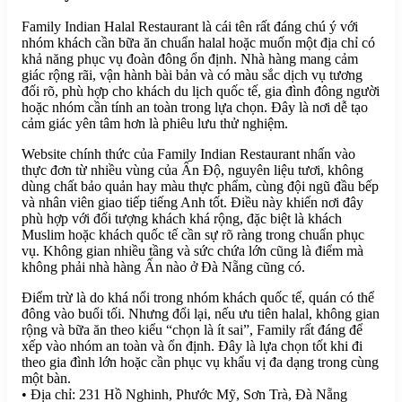
Family Indian Halal Restaurant là cái tên rất đáng chú ý với
nhóm khách cần bữa ăn chuẩn halal hoặc muốn một địa chỉ có
khả năng phục vụ đoàn đông ổn định. Nhà hàng mang cảm
giác rộng rãi, vận hành bài bản và có màu sắc dịch vụ tương
đối rõ, phù hợp cho khách du lịch quốc tế, gia đình đông người
hoặc nhóm cần tính an toàn trong lựa chọn. Đây là nơi dễ tạo
cảm giác yên tâm hơn là phiêu lưu thử nghiệm.
Website chính thức của Family Indian Restaurant nhấn vào
thực đơn từ nhiều vùng của Ấn Độ, nguyên liệu tươi, không
dùng chất bảo quản hay màu thực phẩm, cùng đội ngũ đầu bếp
và nhân viên giao tiếp tiếng Anh tốt. Điều này khiến nơi đây
phù hợp với đối tượng khách khá rộng, đặc biệt là khách
Muslim hoặc khách quốc tế cần sự rõ ràng trong chuẩn phục
vụ. Không gian nhiều tầng và sức chứa lớn cũng là điểm mà
không phải nhà hàng Ấn nào ở Đà Nẵng cũng có.
Điểm trừ là do khá nổi trong nhóm khách quốc tế, quán có thể
đông vào buổi tối. Nhưng đổi lại, nếu ưu tiên halal, không gian
rộng và bữa ăn theo kiểu “chọn là ít sai”, Family rất đáng để
xếp vào nhóm an toàn và ổn định. Đây là lựa chọn tốt khi đi
theo gia đình lớn hoặc cần phục vụ khẩu vị đa dạng trong cùng
một bàn.
• Địa chỉ: 231 Hồ Nghinh, Phước Mỹ, Sơn Trà, Đà Nẵng