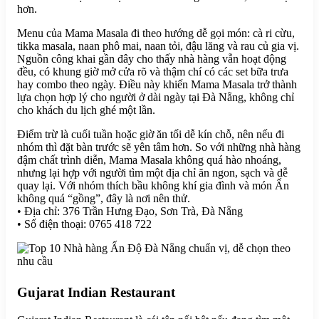
hơn.
Menu của Mama Masala đi theo hướng dễ gọi món: cà ri cừu,
tikka masala, naan phô mai, naan tỏi, đậu lăng và rau củ gia vị.
Nguồn công khai gần đây cho thấy nhà hàng vẫn hoạt động
đều, có khung giờ mở cửa rõ và thậm chí có các set bữa trưa
hay combo theo ngày. Điều này khiến Mama Masala trở thành
lựa chọn hợp lý cho người ở dài ngày tại Đà Nẵng, không chỉ
cho khách du lịch ghé một lần.
Điểm trừ là cuối tuần hoặc giờ ăn tối dễ kín chỗ, nên nếu đi
nhóm thì đặt bàn trước sẽ yên tâm hơn. So với những nhà hàng
đậm chất trình diễn, Mama Masala không quá hào nhoáng,
nhưng lại hợp với người tìm một địa chỉ ăn ngon, sạch và dễ
quay lại. Với nhóm thích bầu không khí gia đình và món Ấn
không quá “gồng”, đây là nơi nên thử.
• Địa chỉ: 376 Trần Hưng Đạo, Sơn Trà, Đà Nẵng
• Số điện thoại: 0765 418 722
Gujarat Indian Restaurant