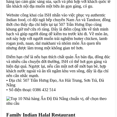
hàng tạo cảm giác sáng sủa, sạch và phù hợp với khách quốc tế
lẫn khách nội địa muốn một bữa ăn gọn gàng, có gu.
Website công khai của ISH nhấn vào việc phục vụ authentic
Indian food, có đội ngũ bếp chuyên Nam Ấn và Tandoor, đồng
thời cho thấy địa chỉ hiện tại tại 507 Trần Hưng Đạo cùng
khung giờ mở cửa rõ ràng. Đây là điểm cộng lớn về tính minh
bạch và giúp người dùng dễ kiểm tra trước khi đi. Về món ăn,
nơi này hợp với người muốn trải nghiệm butter chicken, lamb
rogan josh, naan, dal makhani và nhóm món Ấn quen tên
nhưng được làm trong một không gian trẻ hơn.
Điểm hạn chế là nếu bạn thích chất quán Ấn bản địa, đông đúc
và nhiều câu chuyện đời thường, ISH có thể hơi gọn gàng và
hiện đại quá. Ngược lại, nếu cần một nơi dễ mời bạn bè, hợp
khách nước ngoài và ăn tối ngắm khu ven sông, đây là địa chỉ
nên cân nhắc mạnh.
• Địa chỉ: 507 Trần Hưng Đạo, An Hải Trung, Sơn Trà, Đà
Nẵng
• Số điện thoại: 0386 432 514
Family Indian Halal Restaurant