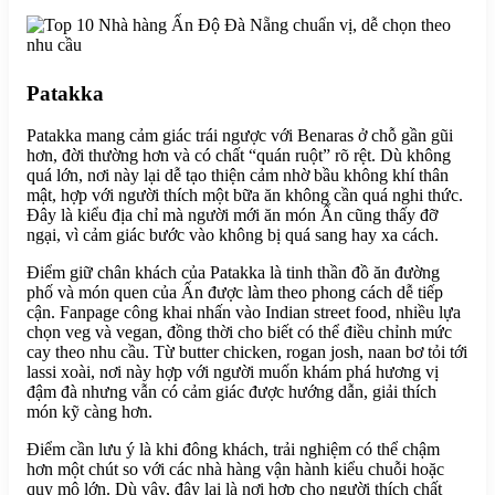
Patakka
Patakka mang cảm giác trái ngược với Benaras ở chỗ gần gũi
hơn, đời thường hơn và có chất “quán ruột” rõ rệt. Dù không
quá lớn, nơi này lại dễ tạo thiện cảm nhờ bầu không khí thân
mật, hợp với người thích một bữa ăn không cần quá nghi thức.
Đây là kiểu địa chỉ mà người mới ăn món Ấn cũng thấy đỡ
ngại, vì cảm giác bước vào không bị quá sang hay xa cách.
Điểm giữ chân khách của Patakka là tinh thần đồ ăn đường
phố và món quen của Ấn được làm theo phong cách dễ tiếp
cận. Fanpage công khai nhấn vào Indian street food, nhiều lựa
chọn veg và vegan, đồng thời cho biết có thể điều chỉnh mức
cay theo nhu cầu. Từ butter chicken, rogan josh, naan bơ tỏi tới
lassi xoài, nơi này hợp với người muốn khám phá hương vị
đậm đà nhưng vẫn có cảm giác được hướng dẫn, giải thích
món kỹ càng hơn.
Điểm cần lưu ý là khi đông khách, trải nghiệm có thể chậm
hơn một chút so với các nhà hàng vận hành kiểu chuỗi hoặc
quy mô lớn. Dù vậy, đây lại là nơi hợp cho người thích chất