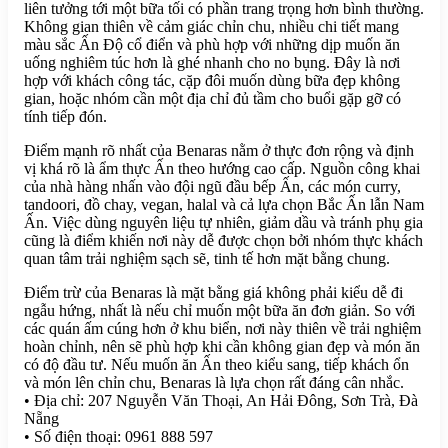
liên tưởng tới một bữa tối có phần trang trọng hơn bình thường.
Không gian thiên về cảm giác chỉn chu, nhiều chi tiết mang
màu sắc Ấn Độ cổ điển và phù hợp với những dịp muốn ăn
uống nghiêm túc hơn là ghé nhanh cho no bụng. Đây là nơi
hợp với khách công tác, cặp đôi muốn dùng bữa đẹp không
gian, hoặc nhóm cần một địa chỉ đủ tầm cho buổi gặp gỡ có
tính tiếp đón.
Điểm mạnh rõ nhất của Benaras nằm ở thực đơn rộng và định
vị khá rõ là ẩm thực Ấn theo hướng cao cấp. Nguồn công khai
của nhà hàng nhấn vào đội ngũ đầu bếp Ấn, các món curry,
tandoori, đồ chay, vegan, halal và cả lựa chọn Bắc Ấn lẫn Nam
Ấn. Việc dùng nguyên liệu tự nhiên, giảm dầu và tránh phụ gia
cũng là điểm khiến nơi này dễ được chọn bởi nhóm thực khách
quan tâm trải nghiệm sạch sẽ, tinh tế hơn mặt bằng chung.
Điểm trừ của Benaras là mặt bằng giá không phải kiểu dễ đi
ngẫu hứng, nhất là nếu chỉ muốn một bữa ăn đơn giản. So với
các quán ấm cúng hơn ở khu biển, nơi này thiên về trải nghiệm
hoàn chỉnh, nên sẽ phù hợp khi cần không gian đẹp và món ăn
có độ đầu tư. Nếu muốn ăn Ấn theo kiểu sang, tiếp khách ổn
và món lên chỉn chu, Benaras là lựa chọn rất đáng cân nhắc.
• Địa chỉ: 207 Nguyễn Văn Thoại, An Hải Đông, Sơn Trà, Đà
Nẵng
• Số điện thoại: 0961 888 597