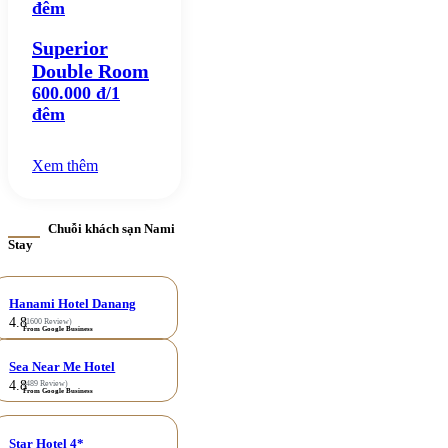
đêm
Superior
Double Room
600.000 đ/1
đêm
Xem thêm
Chuỗi khách sạn Nami
Stay
Hanami Hotel Danang
4.8
(1600 Review)
From Google Business
Sea Near Me Hotel
4.8
(489 Review)
From Google Business
Star Hotel 4*