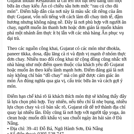
Gujarat Indian Restaurant là cái tên nổi bật nếu đang tìm một
bữa ăn chay kiểu Ấn có chiều sâu hơn mức “rau củ cho đủ
món”. Điểm hấp dẫn của nơi này là màu sắc rất riêng của ẩm
thực Gujarat, vốn nổi tiếng với cách làm đồ chay tinh tế, đậm
hương nhưng không nặng nề. Đây là nơi phù hợp với người ăn
chay, người muốn ăn thanh hơn hoặc đơn giản là muốn khám
phá một nhánh ẩm thực ít bị lẫn với các nhà hàng Ấn phục vụ
đại trà.
Theo các nguồn công khai, Gujarat có các món như dhokla,
paneer tikka, dosa, đậu lăng cà ri và định vị mạnh ở nhóm thực
đơn chay. Nhiều trao đổi công khai từ cộng đồng cũng nhắc tới
nhà hàng như một điểm quen thuộc của khách yêu đồ Gujarat
hoặc muốn ăn theo kiểu lành mạnh hơn. Điểm đáng giá là nơi
này không chỉ bán “đồ chay” mà còn giữ được cảm giác ăn
món Ấn đúng nghĩa qua gia vị, cấu trúc bữa ăn và cách gợi ý
món.
Điểm hạn chế khá rõ là khách thích món thịt sẽ không thấy đây
là lựa chọn phù hợp. Tuy nhiên, nếu tiêu chí là nhẹ bụng, nhiều
lựa chọn chay và có bản sắc rõ, Gujarat rất dễ trở thành địa chỉ
quay lại nhiều lần. Đây cũng là nơi hợp với người tập yoga, ăn
clean hoặc muốn đổi khẩu vị sau chuỗi ngày ăn hải sản ở Đà
Nẵng.
• Địa chỉ: 39–41 Đỗ Bá, Ngũ Hành Sơn, Đà Nẵng
• Số điện thoại: 0395 528 747