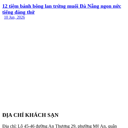
12 tiệm bánh bông lan trứng muối Đà Nẵng ngon nức
tiếng đáng thử
10 Jun, 2026
ĐỊA CHỈ KHÁCH SẠN
Địa chỉ: Lô 45-46 đường An Thượng 29, phường Mỹ An, quận