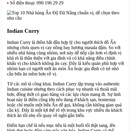
• Số điện thoại: 090 196 29 29
Indian Curry
Indian Curry là điểm bắt đầu hợp lý cho người thích đồ Ấn
nhưng chưa quen vị cay nồng hay hương masala đậm. So với
nhiều nhà hàng cùng nhóm, nơi này dễ tiếp cận hơn vì định vị
khá rõ là thân thiện với gia đình và có khả năng điều chỉnh
khẩu vị cho khách không ăn cay. Đây là kiểu quán phù hợp với
nhóm bạn có người mới ăn món Ấn hoặc gia đình có trẻ nhỏ
cần bữa ăn mềm hơn về vị.
Từ các mô tả công khai, Indian Curry tập trung vào authentic
Indian cuisine nhưng theo cách phục vụ nhanh và thoải mái
hơn, đồng thời có giao hàng và các lựa chọn mang đi. Sự linh
hoạt này là điểm cộng lớn nếu đang ở khách sạn, homestay
hoặc chỉ muốn một bữa Ấn dễ gọi, không cần không gian quá
cầu kỳ. Đây là một lợi thế rõ rệt trong khu vực nhiều du khách
thích ăn tối nhẹ rồi quay về nghỉ gần biển.
Điểm hạn chế là nếu mục tiêu là một buổi tối thật sang, lên
hình đẹp hoặc đậm cảm giác văn hóa, Indian Curry có thể