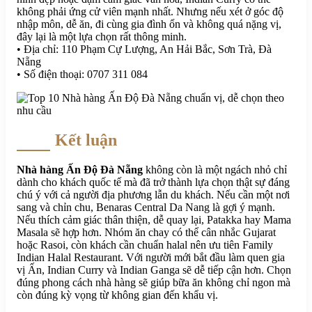
không phải ứng cử viên mạnh nhất. Nhưng nếu xét ở góc độ
nhập môn, dễ ăn, đi cùng gia đình ổn và không quá nặng vị,
đây lại là một lựa chọn rất thông minh.
• Địa chỉ: 110 Phạm Cự Lượng, An Hải Bắc, Sơn Trà, Đà
Nẵng
• Số điện thoại: 0707 311 084
Kết luận
Nhà hàng Ấn Độ Đà Nẵng
không còn là một ngách nhỏ chỉ
dành cho khách quốc tế mà đã trở thành lựa chọn thật sự đáng
chú ý với cả người địa phương lẫn du khách. Nếu cần một nơi
sang và chỉn chu, Benaras Central Da Nang là gợi ý mạnh.
Nếu thích cảm giác thân thiện, dễ quay lại, Patakka hay Mama
Masala sẽ hợp hơn. Nhóm ăn chay có thể cân nhắc Gujarat
hoặc Rasoi, còn khách cần chuẩn halal nên ưu tiên Family
Indian Halal Restaurant. Với người mới bắt đầu làm quen gia
vị Ấn, Indian Curry và Indian Ganga sẽ dễ tiếp cận hơn. Chọn
đúng phong cách nhà hàng sẽ giúp bữa ăn không chỉ ngon mà
còn đúng kỳ vọng từ không gian đến khẩu vị.