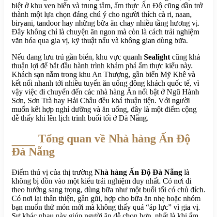
biệt ở khu ven biển và trung tâm, ẩm thực Ấn Độ cũng dần trở
thành một lựa chọn đáng chú ý cho người thích cà ri, naan,
biryani, tandoor hay những bữa ăn chay nhiều tầng hương vị.
Đây không chỉ là chuyện ăn ngon mà còn là cách trải nghiệm
văn hóa qua gia vị, kỹ thuật nấu và không gian dùng bữa.
Nếu đang lưu trú gần biển, khu vực quanh
Sealight
cũng khá
thuận lợi để bắt đầu hành trình khám phá ẩm thực kiểu này.
Khách sạn nằm trong khu An Thượng, gần biển Mỹ Khê và
kết nối nhanh tới nhiều tuyến ăn uống đông khách quốc tế, vì
vậy việc di chuyển đến các nhà hàng Ấn nổi bật ở Ngũ Hành
Sơn, Sơn Trà hay Hải Châu đều khá thuận tiện. Với người
muốn kết hợp nghỉ dưỡng và ăn uống, đây là một điểm cộng
dễ thấy khi lên lịch trình buổi tối ở Đà Nẵng.
Tổng quan về Nhà hàng Ấn Độ
Đà Nẵng
Điểm thú vị của thị trường
Nhà hàng Ấn Độ Đà Nẵng
là
không bị dồn vào một kiểu trải nghiệm duy nhất. Có nơi đi
theo hướng sang trọng, dùng bữa như một buổi tối có chủ đích.
Có nơi lại thân thiện, gần gũi, hợp cho bữa ăn nhẹ hoặc nhóm
bạn muốn thử món mới mà không thấy quá “áp lực” vì gia vị.
Sự khác nhau này giúp người ăn dễ chọn hơn, nhất là khi ẩm