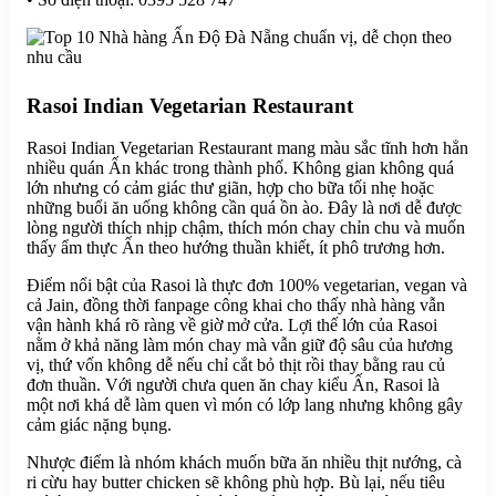
Rasoi Indian Vegetarian Restaurant
Rasoi Indian Vegetarian Restaurant mang màu sắc tĩnh hơn hẳn
nhiều quán Ấn khác trong thành phố. Không gian không quá
lớn nhưng có cảm giác thư giãn, hợp cho bữa tối nhẹ hoặc
những buổi ăn uống không cần quá ồn ào. Đây là nơi dễ được
lòng người thích nhịp chậm, thích món chay chỉn chu và muốn
thấy ẩm thực Ấn theo hướng thuần khiết, ít phô trương hơn.
Điểm nổi bật của Rasoi là thực đơn 100% vegetarian, vegan và
cả Jain, đồng thời fanpage công khai cho thấy nhà hàng vẫn
vận hành khá rõ ràng về giờ mở cửa. Lợi thế lớn của Rasoi
nằm ở khả năng làm món chay mà vẫn giữ độ sâu của hương
vị, thứ vốn không dễ nếu chỉ cắt bỏ thịt rồi thay bằng rau củ
đơn thuần. Với người chưa quen ăn chay kiểu Ấn, Rasoi là
một nơi khá dễ làm quen vì món có lớp lang nhưng không gây
cảm giác nặng bụng.
Nhược điểm là nhóm khách muốn bữa ăn nhiều thịt nướng, cà
ri cừu hay butter chicken sẽ không phù hợp. Bù lại, nếu tiêu