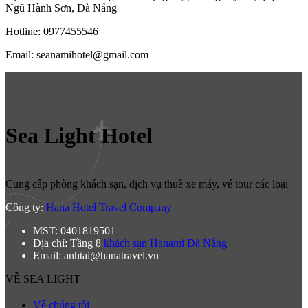
Ngũ Hành Sơn, Đà Nẵng
Hotline: 0977455546
Email: seanamihotel@gmail.com
Sea Light Hotel
Cung cấp phòng khách sạn, dịch vụ thuê xe máy, vé tour các loại
Công ty:
Hana Hotel Travel Company
MST: 0401819501
Địa chỉ: Tầng 8
khách sạn Hanami Đà Nẵng
Email: anhtai@hanatravel.vn
VỀ SEA LIGHT
Về chúng tôi