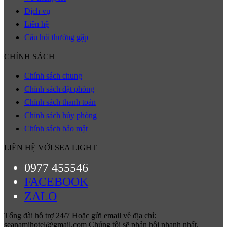
Dịch vụ
Liên hệ
Câu hỏi thường gặp
CHÍNH SÁCH
Chính sách chung
Chính sách đặt phòng
Chính sách thanh toán
Chính sách hủy phòng
Chính sách bảo mật
LIÊN HỆ VỚI SEA LIGHT
0977 455546
FACEBOOK
ZALO
Tổng đài hỗ trợ 24/7 Hoặc gửi email về địa chỉ:
seanamihotel@gmail.com Chúng tôi sẽ phản hồi nhanh nhất.