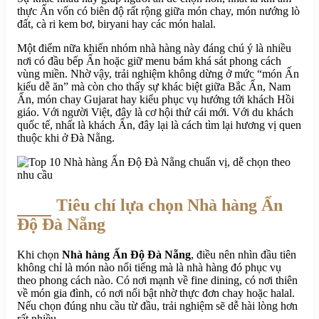
thực Ấn vốn có biên độ rất rộng giữa món chay, món nướng lò
đất, cà ri kem bơ, biryani hay các món halal.
Một điểm nữa khiến nhóm nhà hàng này đáng chú ý là nhiều
nơi có đầu bếp Ấn hoặc giữ menu bám khá sát phong cách
vùng miền. Nhờ vậy, trải nghiệm không dừng ở mức “món Ấn
kiểu dễ ăn” mà còn cho thấy sự khác biệt giữa Bắc Ấn, Nam
Ấn, món chay Gujarat hay kiểu phục vụ hướng tới khách Hồi
giáo. Với người Việt, đây là cơ hội thử cái mới. Với du khách
quốc tế, nhất là khách Ấn, đây lại là cách tìm lại hương vị quen
thuộc khi ở Đà Nẵng.
Tiêu chí lựa chọn Nhà hàng Ấn
Độ Đà Nẵng
Khi chọn
Nhà hàng Ấn Độ Đà Nẵng
, điều nên nhìn đầu tiên
không chỉ là món nào nổi tiếng mà là nhà hàng đó phục vụ
theo phong cách nào. Có nơi mạnh về fine dining, có nơi thiên
về món gia đình, có nơi nổi bật nhờ thực đơn chay hoặc halal.
Nếu chọn đúng nhu cầu từ đầu, trải nghiệm sẽ dễ hài lòng hơn
rất nhiều.