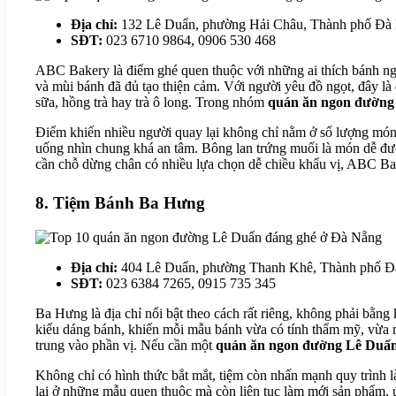
Địa chỉ:
132 Lê Duẩn, phường Hải Châu, Thành phố Đà
SĐT:
023 6710 9864, 0906 530 468
ABC Bakery là điểm ghé quen thuộc với những ai thích bánh ngọ
và mùi bánh đã đủ tạo thiện cảm. Với người yêu đồ ngọt, đây là 
sữa, hồng trà hay trà ô long. Trong nhóm
quán ăn ngon đường
Điểm khiến nhiều người quay lại không chỉ nằm ở số lượng món,
uống nhìn chung khá an tâm. Bông lan trứng muối là món dễ đ
cần chỗ dừng chân có nhiều lựa chọn dễ chiều khẩu vị, ABC Ba
8. Tiệm Bánh Ba Hưng
Địa chỉ:
404 Lê Duẩn, phường Thanh Khê, Thành phố Đ
SĐT:
023 6384 7265, 0915 735 345
Ba Hưng là địa chỉ nổi bật theo cách rất riêng, không phải bằn
kiểu dáng bánh, khiến mỗi mẫu bánh vừa có tính thẩm mỹ, vừa m
trung vào phần vị. Nếu cần một
quán ăn ngon đường Lê Duẩ
Không chỉ có hình thức bắt mắt, tiệm còn nhấn mạnh quy trình
lại ở những mẫu quen thuộc mà còn liên tục làm mới sản phẩm, ứ