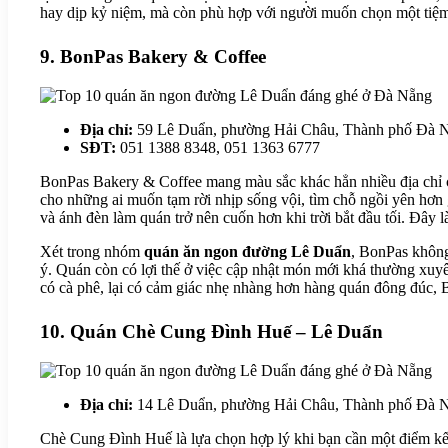
hay dịp kỷ niệm, mà còn phù hợp với người muốn chọn một tiệm b
9. BonPas Bakery & Coffee
Địa chỉ:
59 Lê Duẩn, phường Hải Châu, Thành phố Đà 
SĐT:
051 1388 8348, 051 1363 6777
BonPas Bakery & Coffee mang màu sắc khác hẳn nhiều địa chỉ c
cho những ai muốn tạm rời nhịp sống vội, tìm chỗ ngồi yên hơn g
và ánh đèn làm quán trở nên cuốn hơn khi trời bắt đầu tối. Đây 
Xét trong nhóm
quán ăn ngon đường Lê Duẩn
, BonPas không
ý. Quán còn có lợi thế ở việc cập nhật món mới khá thường xuy
có cà phê, lại có cảm giác nhẹ nhàng hơn hàng quán đông đúc,
10. Quán Chè Cung Đình Huế – Lê Duẩn
Địa chỉ:
14 Lê Duẩn, phường Hải Châu, Thành phố Đà 
Chè Cung Đình Huế là lựa chọn hợp lý khi bạn cần một điểm kết