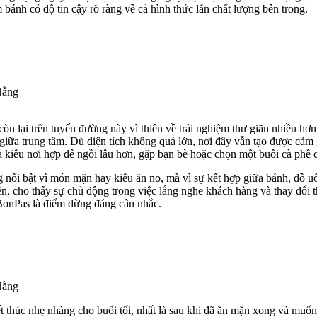
ánh có độ tin cậy rõ ràng về cả hình thức lẫn chất lượng bên trong.
Nẵng
òn lại trên tuyến đường này vì thiên về trải nghiệm thư giãn nhiều 
iữa trung tâm. Dù diện tích không quá lớn, nơi đây vẫn tạo được cảm g
là kiểu nơi hợp để ngồi lâu hơn, gặp bạn bè hoặc chọn một buổi cà phê
 nổi bật vì món mặn hay kiểu ăn no, mà vì sự kết hợp giữa bánh, đồ u
ên, cho thấy sự chủ động trong việc lắng nghe khách hàng và thay đổi
 BonPas là điểm dừng đáng cân nhắc.
Nẵng
 thúc nhẹ nhàng cho buổi tối, nhất là sau khi đã ăn mặn xong và muốn