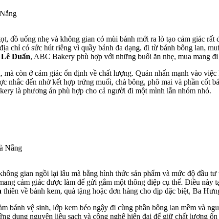
 Nẵng
t, đồ uống nhẹ và không gian có mùi bánh mới ra lò tạo cảm giác rất d
địa chỉ có sức hút riêng vì quầy bánh đa dạng, đi từ bánh bông lan, mu
 Lê Duẩn
, ABC Bakery phù hợp với những buổi ăn nhẹ, mua mang đi 
 mà còn ở cảm giác ổn định về chất lượng. Quán nhấn mạnh vào việc ki
ược nhắc đến nhờ kết hợp trứng muối, chà bông, phô mai và phần cố
kery là phương án phù hợp cho cả người đi một mình lẫn nhóm nhỏ.
à Nẵng
g không gian ngồi lại lâu mà bằng hình thức sản phẩm và mức độ đầu tư
ang cảm giác được làm để gửi gắm một thông điệp cụ thể. Điều này tạo
n
thiên về bánh kem, quà tặng hoặc đơn hàng cho dịp đặc biệt, Ba Hưng 
 làm bánh vệ sinh, lớp kem béo ngậy đi cùng phần bông lan mềm và ng
ng dụng nguyên liệu sạch và công nghệ hiện đại để giữ chất lượng ổn 