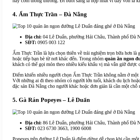
hay cơm thông thường. Đi buổi sáng là hợp nhất vì đây vốn là 
4. Ẩm Thực Trần – Đà Nẵng
Địa chỉ:
04 Lê Duẩn, phường Hải Châu, Thành phố Đà 
SĐT:
0905 003 122
Ẩm Thực Trần là lựa chọn thiên về trải nghiệm trọn bữa hơn là 
hoặc tiếp bạn bè từ nơi khác đến. Trong nhóm
quán ăn ngon đ
khách có thể gọi món theo nhiều kiểu khẩu vị mà vẫn giữ được 
Điểm khiến nhiều người chọn Ẩm Thực Trần không nằm ở một món
Với những ai đi theo nhóm có người lớn tuổi, khách du lịch hoặ
đặc sản Đà Nẵng cho người khác hoặc đơn giản là cần một chỗ ngồ
5. Gà Rán Popeyes – Lê Duẩn
Địa chỉ:
86 Lê Duẩn, phường Hải Châu, Thành phố Đà 
SĐT:
023 6730 3663, 1900 6008
Popeyes trên đường Lê Duẩn là điểm dừng dễ chọn khi cần một b