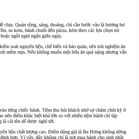
ễ chịu. Quán rộng, sáng, thoáng, chỉ cần bước vào là hương bơ
ffin, su kem, bánh chuối đến pizza, kèm theo các lựa chọn trà
hoặc ngồi nghỉ ngắn giữa ngày.
ểm soát nguyên liệu, chế biến và bảo quản, nên trải nghiệm ăn
t bánh mềm mịn. Nếu không muốn một bữa ăn quá nặng nhưng vẫn
 vào từng chiếc bánh. Tiệm thu hút khách nhờ sự chăm chút kỹ ở
 nên điểm khác biệt khá lớn so với nhiều tiệm bánh chỉ tập
là cái tên dễ được nghĩ tới.
uyên liệu chất lượng cao. Điểm đáng giá là Ba Hưng không dừng
định hơn. Vì vậy, đây không chỉ là nơi mua bánh cho sinh nhật