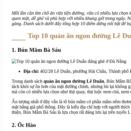
Mỗi lần cần tìm chỗ ăn vừa tiện đường, vừa có nhiều lựa chọn 
quen mặt, dễ ghé và phù hợp với nhiều khung giờ trong ngày. N
gàng. Danh sách dưới đây tổng hợp 10 điểm dừng nổi bật để bạn
Top 10 quán ăn ngon đường Lê Duẩ
1. Bún Mắm Bà Sáu
Địa chỉ:
402/28 Lê Duẩn, phường Hải Châu, Thành phố
Trong danh sách
quán ăn ngon đường Lê Duẩn
, Bún Mắm Bà 
tách khỏi sự ồn hơn của mặt đường chính, nhưng bù lại không g
mà còn có nhiều lựa chọn như thịt quay, thịt luộc nem chả, nem
Ấn tượng nhất ở đây vẫn là tô bún mắm có phần mắm nêm thơm, vị
mặt bằng giá phổ thông. Đây là kiểu địa chỉ hợp với người thí
thiện, Bún Mắm Bà Sáu là lựa chọn rất đáng lưu lại trên tuyến 
2. Ốc Hào