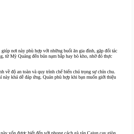
 giúp nơi này phù hợp với những buổi ăn gia đình, gặp đối tác
 Nẵng, từ Mỳ Quảng đến bún nạm bắp hay bò kho, nhờ đó thực
về độ an toàn và quy trình chế biến chú trọng sự chỉn chu.
chỉ này khá dễ đáp ứng. Quán phù hợp khi bạn muốn giới thiệu
này vốn được biết đến với phong cách gà rán Cajun cay giòn,