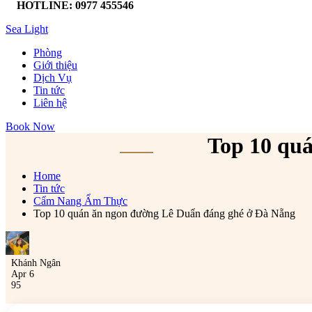
HOTLINE: 0977 455546
Sea Light
Phòng
Giới thiệu
Dịch Vụ
Tin tức
Liên hệ
Book Now
Top 10 qu
Home
Tin tức
Cẩm Nang Ẩm Thực
Top 10 quán ăn ngon đường Lê Duẩn đáng ghé ở Đà Nẵng
Khánh Ngân
Apr 6
95