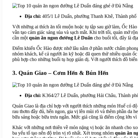
Địa chỉ:
405/1 Lê Duẩn, phường Thanh Khê, Thành phố
Với những ai thích ăn tối muộn hoặc tụ tập sau giờ làm, Ốc Hào
vẫn tạo cảm giác sáng sủa và sạch mắt. Khi trời tối, quán mở rộ
cần một
quán ăn ngon đường Lê Duẩn
cho buổi tối, đây là đị
Điểm khiến Ốc Hào được nhớ lâu nằm ở phần nước chấm phong phú
nhóm khách, kể cả người ăn kỹ hoặc đã quen thử nhiều quán ốc 
phù hợp cho những buổi tụ họp giản dị. Với người thích đồ biể
3. Quán Giao – Cơm Hến & Bún Hến
Địa chỉ:
K364/27 Lê Duẩn, phường Hải Châu, Thành ph
Quán Giao là địa chỉ hợp với người thích những món Huế có độ
rau thơm đầy đủ, hến ngon, gia vị lên mùi rõ và thêm phần da h
bữa sáng hoặc bữa trưa ngắn. Mức giá cũng là điểm cộng lớn vì c
Khác với những nơi thiên về món nặng vị hoặc ăn nhanh cho xo
ba yếu tố tạo nên độ tròn vị rõ nhất. Xét trong nhóm
quán ăn n