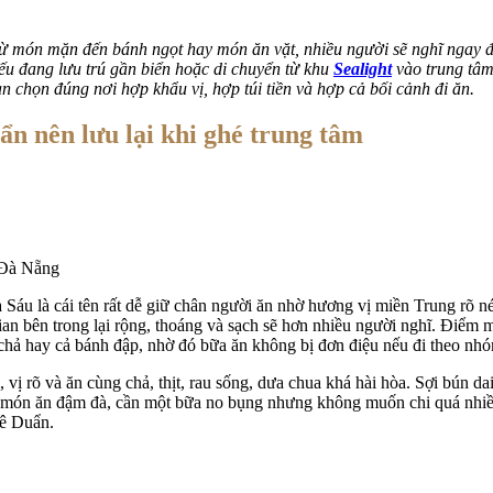
từ món mặn đến bánh ngọt hay món ăn vặt, nhiều người sẽ nghĩ ngay đ
ếu đang lưu trú gần biển hoặc di chuyển từ khu
Sealight
vào trung tâm,
 chọn đúng nơi hợp khẩu vị, hợp túi tiền và hợp cả bối cảnh đi ăn.
n nên lưu lại khi ghé trung tâm
 Đà Nẵng
Sáu là cái tên rất dễ giữ chân người ăn nhờ hương vị miền Trung rõ 
ian bên trong lại rộng, thoáng và sạch sẽ hơn nhiều người nghĩ. Điểm
 chả hay cả bánh đập, nhờ đó bữa ăn không bị đơn điệu nếu đi theo nh
 rõ và ăn cùng chả, thịt, rau sống, dưa chua khá hài hòa. Sợi bún dai
ch món ăn đậm đà, cần một bữa no bụng nhưng không muốn chi quá nhiề
Lê Duẩn.