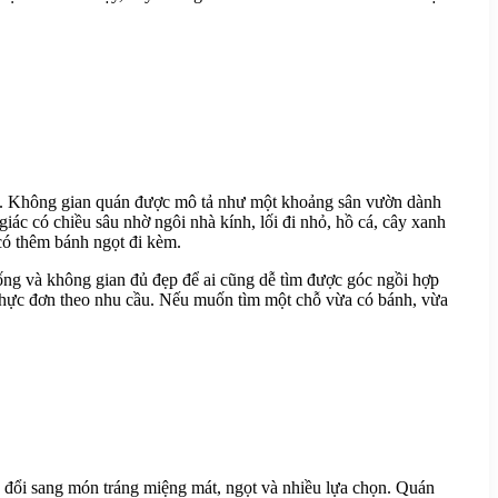
hơn. Không gian quán được mô tả như một khoảng sân vườn dành
iác có chiều sâu nhờ ngôi nhà kính, lối đi nhỏ, hồ cá, cây xanh
 có thêm bánh ngọt đi kèm.
ống và không gian đủ đẹp để ai cũng dễ tìm được góc ngồi hợp
 thực đơn theo nhu cầu. Nếu muốn tìm một chỗ vừa có bánh, vừa
 đổi sang món tráng miệng mát, ngọt và nhiều lựa chọn. Quán