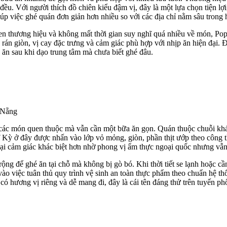
đều. Với người thích đồ chiên kiểu đậm vị, đây là một lựa chọn tiện lợi
iúp việc ghé quán đơn giản hơn nhiều so với các địa chỉ nằm sâu trong
uen thương hiệu và không mất thời gian suy nghĩ quá nhiều về món, P
à rán giòn, vị cay đặc trưng và cảm giác phù hợp với nhịp ăn hiện đại
ăn sau khi dạo trung tâm mà chưa biết ghé đâu.
 Nẵng
các món quen thuộc mà vẫn cần một bữa ăn gọn. Quán thuộc chuỗi khá n
Kỳ ở đây được nhấn vào lớp vỏ mỏng, giòn, phần thịt ướp theo công th
lại cảm giác khác biệt hơn nhờ phong vị ẩm thực ngoại quốc nhưng vẫn
ng để ghé ăn tại chỗ mà không bị gò bó. Khi thời tiết se lạnh hoặc cầ
 việc tuân thủ quy trình vệ sinh an toàn thực phẩm theo chuẩn hệ thố
 hương vị riêng và dễ mang đi, đây là cái tên đáng thử trên tuyến ph