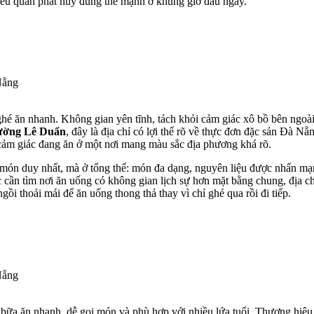
kiểu quán phát huy đúng thế mạnh ở khung giờ đầu ngày.
Nẵng
ghé ăn nhanh. Không gian yên tĩnh, tách khỏi cảm giác xô bồ bên ngoài
ường Lê Duẩn
, đây là địa chỉ có lợi thế rõ về thực đơn đặc sản Đà
cảm giác đang ăn ở một nơi mang màu sắc địa phương khá rõ.
 duy nhất, mà ở tổng thể: món đa dạng, nguyên liệu được nhấn mạnh 
c cần tìm nơi ăn uống có không gian lịch sự hơn mặt bằng chung, địa 
i thoải mái để ăn uống thong thả thay vì chỉ ghé qua rồi đi tiếp.
Nẵng
ữa ăn nhanh, dễ gọi món và phù hợp với nhiều lứa tuổi. Thương hiệu 