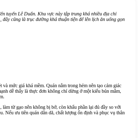
ến tuyến Lê Duẩn. Khu vực này tập trung khá nhiều địa chỉ
 đây cũng là trục đường khá thuận tiện để lên lịch ăn uống gọn
nét và mức giá khá mềm. Quán nằm trong hẻm nên tạo cảm giác
 mạnh dễ thấy là thực đơn không chỉ dừng ở một kiểu bún mắm,
óm.
, làm từ gạo nên không bị bở, còn khẩu phần lại đủ đầy so với
u. Nếu ưu tiên quán dân dã, chất lượng ổn định và phục vụ thân