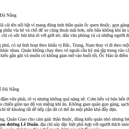
 Đà Nẵng
 là cái tên nổi bật vì mang đúng tinh thần quán ốc quen thuộc, gọn g
ng phần vỉa hè và chỗ để xe cũng thoải mái hơn, nên bầu không khí ăn u
a chỉ có sức hút khá rõ với giới trẻ, dân văn phòng và cả những người 
, có sự linh hoạt theo khẩu vị Bắc, Trung, Nam thay vì đi theo một k
khác nhau. Quán không chạy theo vẻ ngoài cầu kỳ mà tập trung vào cảm
n kiểu gần gũi và muốn có không gian mở vào buổi tối, Ốc Hào là điểm
ố Đà Nẵng
 đậm vừa phải, rõ vị nhưng không quá nặng nề. Cơm hến và bún hến ở 
eo chiên giòn tạo độ vui miệng khi ăn. Không gian quán gọn gàng, sạc
hỉ từ khoảng rất dễ tiếp cận đã có thể ăn một phần khá đầy đặn.
ng, Quán Giao cho cảm giác thân thuộc, đúng kiểu quán nhỏ nhưng bi
gon đường Lê Duẩn
, địa chỉ này đặc biệt phù hợp với người thích m