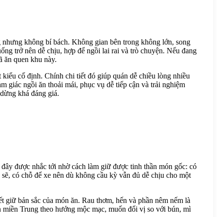
àng nhưng không bí bách. Không gian bên trong không lớn, song
ống trở nên dễ chịu, hợp để ngồi lai rai và trò chuyện. Nếu đang
đã ăn quen khu này.
iểu cố định. Chính chi tiết đó giúp quán dễ chiều lòng nhiều
 giác ngồi ăn thoải mái, phục vụ dễ tiếp cận và trải nghiệm
 dừng khá đáng giá.
đây được nhắc tới nhờ cách làm giữ được tinh thần món gốc: có
h sẽ, có chỗ để xe nên dù không cầu kỳ vẫn đủ dễ chịu cho một
ết giữ bản sắc của món ăn. Rau thơm, hến và phần nêm nếm là
ón miền Trung theo hướng mộc mạc, muốn đổi vị so với bún, mì