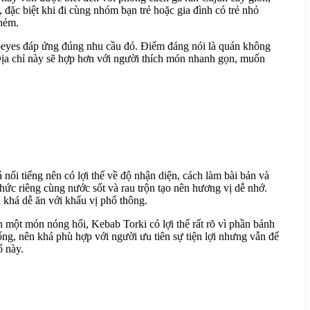
, đặc biệt khi đi cùng nhóm bạn trẻ hoặc gia đình có trẻ nhỏ
 hẻm.
opeyes đáp ứng đúng nhu cầu đó. Điểm đáng nói là quán không
. Địa chỉ này sẽ hợp hơn với người thích món nhanh gọn, muốn
ổi tiếng nên có lợi thế về độ nhận diện, cách làm bài bản và
ức riêng cùng nước sốt và rau trộn tạo nên hương vị dễ nhớ.
 khá dễ ăn với khẩu vị phổ thông.
n một món nóng hổi, Kebab Torki có lợi thế rất rõ vì phần bánh
ng, nên khá phù hợp với người ưu tiên sự tiện lợi nhưng vẫn để
ố này.