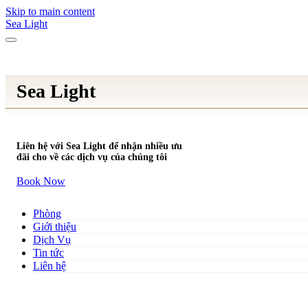
Skip to main content
Sea Light
Sea Light
Liên hệ với Sea Light để nhận nhiều ưu
đãi cho về các dịch vụ của chúng tôi
Book Now
Phòng
Giới thiệu
Dịch Vụ
Tin tức
Liên hệ