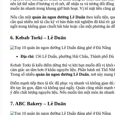
nên lợi thế nằm ở hương vị rõ nét, dễ nhận ra và tương đối đồng 
muốn ăn nhanh trong khung giờ linh hoạt. Vị trí mặt tiền cũng g
Nếu cần một
quán ăn ngon đường Lê Duẩn
theo kiểu tiện, q
cần quá nhiều mô tả cầu kỳ vì bản thân trải nghiệm đã khá rõ: g
ngồi trong không gian chuỗi bài bản hoặc cần một phương án dễ 
6. Kebab Torki – Lê Duẩn
Địa chỉ:
156 Lê Duẩn, phường Hải Châu, Thành phố Đà
Kebab Torki là kiểu điểm dừng thú vị khi bạn muốn đổi vị khỏi 
cảm giác an tâm hơn ở khâu nguyên liệu. Phần bánh mì Thổ Nhĩ 
Trong số nhiều
quán ăn ngon đường Lê Duẩn
, nơi này mang 
Điểm mạnh tiếp theo là tốc độ phục vụ nhanh và không gian đủ rộ
lên tay ăn gọn, đậm và không quá ngấy. Quán cũng nhấn mạnh vào
ý đến chất lượng nguyên liệu. Nếu muốn tìm một món ăn nhanh có
7. ABC Bakery – Lê Duẩn