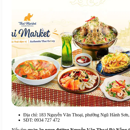
Địa chỉ: 183 Nguyễn Văn Thoại, phường Ngũ Hành Sơn
SĐT: 0934 727 472
Nếu tìm
quán ăn ngon đường Nguyễn Văn Thoại Đà Nẵng
t