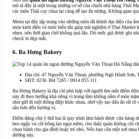
mô tả đây là một trong những cơ sở của chuỗi nhà hàng Thái Mar
các món Thái cay chua lại càng dễ tạo ấn tượng. Không gian quá
Menu tại đây tập trung vào những món đã thành đại diện của ẩ
món kinh điển và món biến tấu giúp trải nghiệm ở Thai Market 
nhẹn, nên thời gian chờ không quá lâu. Dù mức giá được ghi nh
check in đẹp mắt.
6. Ba Hưng Bakery
Địa chỉ: 47 Nguyễn Văn Thoại, phường Ngũ Hành Sơn,
SĐT: 0236 384 7265 / 0914 055 111
Ba Hưng Bakery là địa chỉ phù hợp với người tìm một điểm dừn
này đi theo hướng khá riêng vì trọng tâm không nằm ở món mặn
như gửi đi một thông điệp khác nhau, nhờ vậy tạo dấu ấn rất rõ 
sâu hơn đến hương vị.
Điểm đáng chú ý thứ hai là quy trình làm bánh được cửa hàng duy
beo ngậy và cốt bông lan ngọt mềm, cho thấy quán không chỉ ch
chọn bánh cho gia đình hoặc trẻ nhỏ. Nếu bạn cần một nơi mua b
đường này.