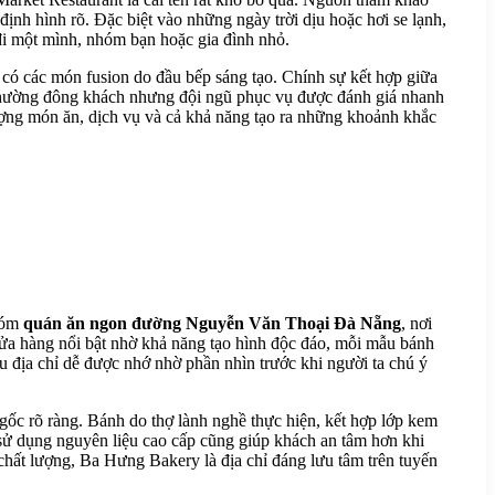
nh hình rõ. Đặc biệt vào những ngày trời dịu hoặc hơi se lạnh,
 đi một mình, nhóm bạn hoặc gia đình nhỏ.
ó các món fusion do đầu bếp sáng tạo. Chính sự kết hợp giữa
n thường đông khách nhưng đội ngũ phục vụ được đánh giá nhanh
ượng món ăn, dịch vụ và cả khả năng tạo ra những khoảnh khắc
nhóm
quán ăn ngon đường Nguyễn Văn Thoại Đà Nẵng
, nơi
ửa hàng nổi bật nhờ khả năng tạo hình độc đáo, mỗi mẫu bánh
ểu địa chỉ dễ được nhớ nhờ phần nhìn trước khi người ta chú ý
 gốc rõ ràng. Bánh do thợ lành nghề thực hiện, kết hợp lớp kem
sử dụng nguyên liệu cao cấp cũng giúp khách an tâm hơn khi
chất lượng, Ba Hưng Bakery là địa chỉ đáng lưu tâm trên tuyến