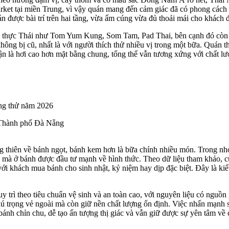
ket tại miền Trung, vì vậy quán mang đến cảm giác đã có phong cách đị
n được bài trí trên hai tầng, vừa ấm cúng vừa đủ thoải mái cho khách
m thực Thái như Tom Yum Kung, Som Tam, Pad Thai, bên cạnh đó còn c
không bị cũ, nhất là với người thích thử nhiều vị trong một bữa. Quá
ận là hơi cao hơn mặt bằng chung, tổng thể vẫn tương xứng với chất l
 Thành phố Đà Nẵng
g thiên về bánh ngọt, bánh kem hơn là bữa chính nhiều món. Trong 
 mà ở bánh được đầu tư mạnh về hình thức. Theo dữ liệu tham khảo, c
với khách mua bánh cho sinh nhật, kỷ niệm hay dịp đặc biệt. Đây là ki
 trì theo tiêu chuẩn vệ sinh và an toàn cao, với nguyên liệu có nguồn
ú trọng vẻ ngoài mà còn giữ nền chất lượng ổn định. Việc nhấn mạnh 
ánh chỉn chu, dễ tạo ấn tượng thị giác và vẫn giữ được sự yên tâm về 