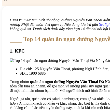
Giữa khu vực ven biển sôi động, đường Nguyễn Văn Thoại luôn 
nướng Nhật đến món Việt quen vị. Nếu đang lưu trú gần
Sealigh
không quá xa. Danh sách dưới đây tổng hợp 14 địa chỉ nổi bật 
Top 14 quán ăn ngon đường Nguy
1. KFC
Địa chỉ: 125 Nguyễn Văn Thoại, phường Ngũ Hành Sơn
SĐT: 1900 6886
Trong nhóm
quán ăn ngon đường Nguyễn Văn Thoại Đà N
hôm cần bữa ăn nhanh, dễ gọi món và không phải suy nghĩ quá n
đi một mình lẫn nhóm bạn nhỏ. Với người thích mô hình đồ ăn 
Ngoài gà rán, quán còn có salad, hamburger, cơm gà và nhiều lo
hợp với nhóm khách có khẩu vị khác nhau, đặc biệt là gia đình 
chỉ đáng cân nhắc trên tuyến đường này, nhất là khi cần một bữa