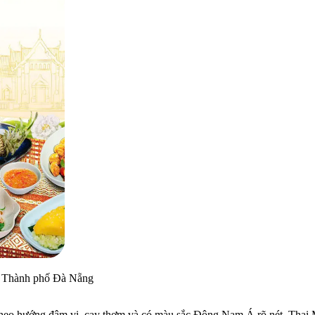
, Thành phố Đà Nẵng
heo hướng đậm vị, cay thơm và có màu sắc Đông Nam Á rõ nét, Thai Ma