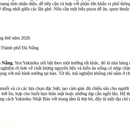
vị mang tính nhận diện, dễ tiếp cận và hợp với phần lớn khẩu vị phổ th
 đồng nhất giữa các lần ghé. Nếu cần một bữa pizza dễ ăn, quen thuộc 
, Thành phố Đà Nẵng
à Nẵng
, Yen Yakiniku nổi bật theo một hướng rất khác, đó là nhà hàng 
i nghiệm rõ hơn về chất lượng nguyên liệu và kiểu ăn uống có nhịp ch
trọng với mô hình nướng tại bàn. Từ đó, trải nghiệm không chỉ nằm ở c
 muối và cả các lựa chọn đặc biệt, tạo cảm giác đủ chiều sâu cho ngườ
ăn bớt ồn, hợp cho buổi hẹn thân mật hoặc những dịp cần ngồi lâu. Hệ 
 cách Yakiniku Nhật Bản với trọng tâm là thịt bò, đây là một địa chỉ 