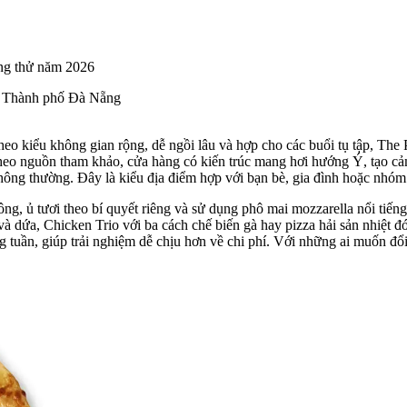
, Thành phố Đà Nẵng
heo kiểu không gian rộng, dễ ngồi lâu và hợp cho các buổi tụ tập, The
heo nguồn tham khảo, cửa hàng có kiến trúc mang hơi hướng Ý, tạo cả
ông thường. Đây là kiểu địa điểm hợp với bạn bè, gia đình hoặc nhóm
ng, ủ tươi theo bí quyết riêng và sử dụng phô mai mozzarella nổi tiến
à dứa, Chicken Trio với ba cách chế biến gà hay pizza hải sản nhiệt 
tuần, giúp trải nghiệm dễ chịu hơn về chi phí. Với những ai muốn đổi v