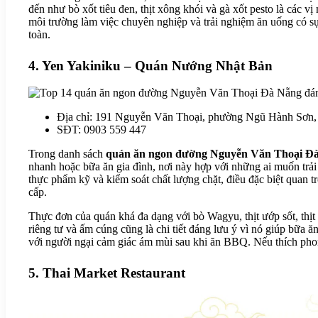
đến như bò xốt tiêu đen, thịt xông khói và gà xốt pesto là các 
môi trường làm việc chuyên nghiệp và trải nghiệm ăn uống có sự
toàn.
4. Yen Yakiniku – Quán Nướng Nhật Bản
Địa chỉ: 191 Nguyễn Văn Thoại, phường Ngũ Hành Sơn
SĐT: 0903 559 447
Trong danh sách
quán ăn ngon đường Nguyễn Văn Thoại Đ
nhanh hoặc bữa ăn gia đình, nơi này hợp với những ai muốn trả
thực phẩm kỹ và kiểm soát chất lượng chặt, điều đặc biệt quan 
cấp.
Thực đơn của quán khá đa dạng với bò Wagyu, thịt ướp sốt, thịt
riêng tư và ấm cúng cũng là chi tiết đáng lưu ý vì nó giúp bữa 
với người ngại cảm giác ám mùi sau khi ăn BBQ. Nếu thích phong
5. Thai Market Restaurant