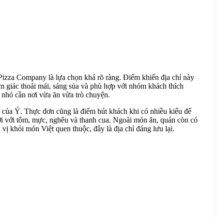
 Pizza Company là lựa chọn khá rõ ràng. Điểm khiến địa chỉ này
m giác thoải mái, sáng sủa và phù hợp với nhóm khách thích
 nhỏ cần nơi vừa ăn vừa trò chuyện.
g của Ý. Thực đơn cũng là điểm hút khách khi có nhiều kiểu đế
đới với tôm, mực, nghêu và thanh cua. Ngoài món ăn, quán còn có
ị khỏi món Việt quen thuộc, đây là địa chỉ đáng lưu lại.