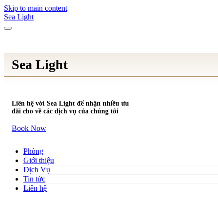
Skip to main content
Sea Light
Sea Light
Liên hệ với Sea Light để nhận nhiều ưu
đãi cho về các dịch vụ của chúng tôi
Book Now
Phòng
Giới thiệu
Dịch Vụ
Tin tức
Liên hệ