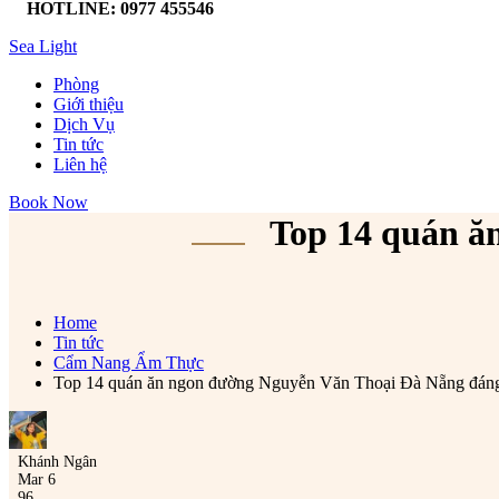
HOTLINE: 0977 455546
Sea Light
Phòng
Giới thiệu
Dịch Vụ
Tin tức
Liên hệ
Book Now
Top 14 quán ă
Home
Tin tức
Cẩm Nang Ẩm Thực
Top 14 quán ăn ngon đường Nguyễn Văn Thoại Đà Nẵng đán
Khánh Ngân
Mar 6
96