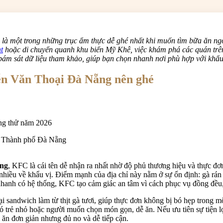
là một trong những trục ẩm thực dễ ghé nhất khi muốn tìm bữa ăn ngo
t
hoặc di chuyển quanh khu biển Mỹ Khê, việc khám phá các quán trên
bám sát dữ liệu tham khảo, giúp bạn chọn nhanh nơi phù hợp với khẩu
ễn Văn Thoại Đà Nẵng nên ghé
, Thành phố Đà Nẵng
ẵng
, KFC là cái tên dễ nhận ra nhất nhờ độ phủ thương hiệu và thực đơ
hiều về khẩu vị. Điểm mạnh của địa chỉ này nằm ở sự ổn định: gà rán 
nhanh có hệ thống, KFC tạo cảm giác an tâm vì cách phục vụ đồng đề
ại sandwich làm từ thịt gà tươi, giúp thực đơn không bị bó hẹp trong 
có trẻ nhỏ hoặc người muốn chọn món gọn, dễ ăn. Nếu ưu tiên sự tiện 
 ăn đơn giản nhưng đủ no và dễ tiếp cận.