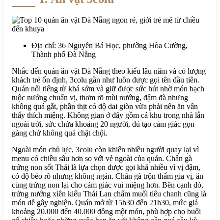
Địa chỉ: 36 Nguyễn Bá Học, phường Hòa Cường,
Thành phố Đà Nẵng
Nhắc đến quán ăn vặt Đà Nẵng theo kiểu lâu năm và có lượng
khách trẻ ổn định, 3colu gần như luôn được gọi tên đầu tiên.
Quán nổi tiếng từ khá sớm và giữ được sức hút nhờ món bạch
tuộc nướng chuẩn vị, thơm rõ mùi nướng, đậm đà nhưng
không quá gắt, phần thịt có độ dai giòn vừa phải nên ăn vẫn
thấy thích miệng. Không gian ở đây gồm cả khu trong nhà lẫn
ngoài trời, sức chứa khoảng 20 người, đủ tạo cảm giác gọn
gàng chứ không quá chật chội.
Ngoài món chủ lực, 3colu còn khiến nhiều người quay lại vì
menu có chiều sâu hơn so với vẻ ngoài của quán. Chân gà
trứng non sốt Thái là lựa chọn được gọi khá nhiều vì vị đậm,
có độ béo rõ nhưng không ngán. Chân gà trộn thấm gia vị, ăn
cùng trứng non lại cho cảm giác vui miệng hơn. Bên cạnh đó,
trứng nướng xiên kiểu Thái Lan chấm muối tiêu chanh cũng là
món dễ gây nghiện. Quán mở từ 15h30 đến 21h30, mức giá
khoảng 20.000 đến 40.000 đồng một món, phù hợp cho buổi