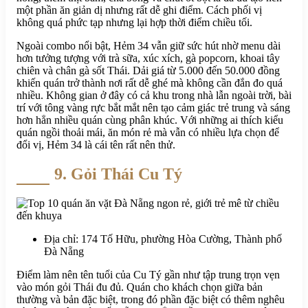
một phần ăn giản dị nhưng rất dễ ghi điểm. Cách phối vị
không quá phức tạp nhưng lại hợp thời điểm chiều tối.
Ngoài combo nổi bật, Hẻm 34 vẫn giữ sức hút nhờ menu dài
hơn tưởng tượng với trà sữa, xúc xích, gà popcorn, khoai tây
chiên và chân gà sốt Thái. Dải giá từ 5.000 đến 50.000 đồng
khiến quán trở thành nơi rất dễ ghé mà không cần đắn đo quá
nhiều. Không gian ở đây có cả khu trong nhà lẫn ngoài trời, bài
trí với tông vàng rực bắt mắt nên tạo cảm giác trẻ trung và sáng
hơn hẳn nhiều quán cùng phân khúc. Với những ai thích kiểu
quán ngồi thoải mái, ăn món rẻ mà vẫn có nhiều lựa chọn để
đổi vị, Hẻm 34 là cái tên rất nên thử.
9. Gỏi Thái Cu Tý
Địa chỉ: 174 Tố Hữu, phường Hòa Cường, Thành phố
Đà Nẵng
Điểm làm nên tên tuổi của Cu Tý gần như tập trung trọn vẹn
vào món gỏi Thái đu đủ. Quán cho khách chọn giữa bản
thường và bản đặc biệt, trong đó phần đặc biệt có thêm nghêu