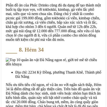
Phần đồ ăn của Phúc Drinks cũng đủ đa dạng để tạo thành một
buổi tụ tập trọn vẹn, với tokbokki, kimbap, gà viên lắc phô
mai, xiên que và nem chua rán. Đáng chú ý nhất là combo
picnic giá 199.000 đồng, gồm tokbokki cá viên, kimbap chiên,
chân gà rút xương, cá viên chiên, bắp xào xúc xích và ổi lắc,
khá hợp cho nhóm 3 đến 6 người. Quán mở từ 12h đến 22h,
mức giá trải rộng từ 12.000 đến 777.000 đồng, nên vừa có lựa
chọn lẻ cho người đi ít, vừa có phần combo cho nhóm đông
muốn tiết kiệm chi phí mà vẫn đủ món.
8. Hẻm 34
Địa chỉ: 2234 Kỳ Đồng, phường Thanh Khê, Thành phố
Đà Nẵng
Nếu ưu tiên tiêu chí ngon, rẻ và ăn no với ngân sách thấp, Hẻm
34 là điểm dừng rất dễ gây thiện cảm. Trên bản đồ quán ăn vặt
Đà Nẵng dành cho học sinh, sinh viên hoặc nhóm bạn thích ăn
kiểu bình dân, quán này nổi bật nhờ combo cháo quẩy và trà
tắc chỉ 20.000 đồng. Cháo bung tơi, mềm, ăn cùng quẩy giòn
nóng, thêm thịt băm, chà bông và chút ớt bột là đã đủ tạo nên