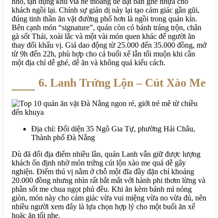
nhỏ, tận dụng khu vỉa hè thoáng để đặt bàn ghế nhựa cho
khách ngồi lại. Chính sự giản dị này lại tạo cảm giác gần gũi,
đúng tinh thần ăn vặt đường phố hơn là ngồi trong quán kín.
Bên cạnh món “signature”, quán còn có bánh tráng trộn, chân
gà sốt Thái, xoài lắc và một vài món quen khác để người ăn
thay đổi khẩu vị. Giá dao động từ 25.000 đến 35.000 đồng, mở
từ 9h đến 22h, phù hợp cho cả buổi xế lẫn tối muộn khi cần
một địa chỉ dễ ghé, dễ ăn và không quá kiểu cách.
6. Lanh Trứng Lộn – Cút Xào Me
Địa chỉ: Đối diện 35 Ngô Gia Tự, phường Hải Châu,
Thành phố Đà Nẵng
Dù đã đổi địa điểm nhiều lần, quán Lanh vẫn giữ được lượng
khách ổn định nhờ món trứng cút lộn xào me quá dễ gây
nghiện. Điểm thú vị nằm ở chỗ một đĩa đầy đặn chỉ khoảng
20.000 đồng nhưng nhìn rất bắt mắt với hành phi thơm lừng và
phần sốt me chua ngọt phủ đều. Khi ăn kèm bánh mì nóng
giòn, món này cho cảm giác vừa vui miệng vừa no vừa đủ, nên
nhiều người xem đây là lựa chọn hợp lý cho một buổi ăn xế
hoặc ăn tối nhẹ.