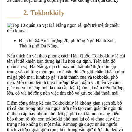
xế chiều hoặc những cuộc hẹn ăn vặt không cần quá cầu kỳ.
2. Tokbokkily
Địa chỉ: 64 An Thượng 20, phường Ngũ Hành Sơn,
Thành phố Đà Nẵng
Nếu thích ăn vặt theo phong cách Hàn Quốc, Tokbokkily là cái
tên rất dễ khiến bạn dừng lại lâu hơn dự định. Trên bản đồ
quán ăn vặt Đà Nẵng, địa chỉ này nổi bật nhờ thực đơn tập
trung vào những món quen mà vẫn đủ sức giữ chân khách như
mì gà phô mai, kimbap gà, sushi thanh cua và tokbokki phô
mai. Mỗi món đều đi theo hướng dễ ăn, đậm vị, thiên về cảm
giác no vui miệng hơn là quá cầu kỳ. Quán lại nằm trên đường
lớn, có vỉa hè rộng nên việc tìm chỗ và gửi xe khá thoải mái.
Điểm cộng đáng kể của Tokbokkily là không gian sạch sẽ, bố
trí cả khu trong nhà lẫn ngoài trời nên tạo cảm giác dễ ngồi dù
đi theo cặp hay nhóm nhỏ. Mì gà phô mai là món mang kiểu
béo thơm rõ rệt, còn tokbokki phô mai lại có vị chua cay đặc
trưng nên không bị một màu. Kimbap gà được nhiều người
thích vì lớp ngoài giòn rụm, bên trong vẫn giữ được độ dẻo và