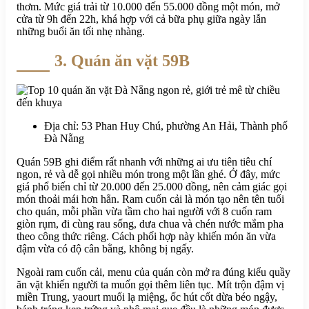
thơm. Mức giá trải từ 10.000 đến 55.000 đồng một món, mở
cửa từ 9h đến 22h, khá hợp với cả bữa phụ giữa ngày lẫn
những buổi ăn tối nhẹ nhàng.
3. Quán ăn vặt 59B
Địa chỉ: 53 Phan Huy Chú, phường An Hải, Thành phố
Đà Nẵng
Quán 59B ghi điểm rất nhanh với những ai ưu tiên tiêu chí
ngon, rẻ và dễ gọi nhiều món trong một lần ghé. Ở đây, mức
giá phổ biến chỉ từ 20.000 đến 25.000 đồng, nên cảm giác gọi
món thoải mái hơn hẳn. Ram cuốn cải là món tạo nên tên tuổi
cho quán, mỗi phần vừa tầm cho hai người với 8 cuốn ram
giòn rụm, đi cùng rau sống, dưa chua và chén nước mắm pha
theo công thức riêng. Cách phối hợp này khiến món ăn vừa
đậm vừa có độ cân bằng, không bị ngấy.
Ngoài ram cuốn cải, menu của quán còn mở ra đúng kiểu quầy
ăn vặt khiến người ta muốn gọi thêm liên tục. Mít trộn đậm vị
miền Trung, yaourt muối lạ miệng, ốc hút cốt dừa béo ngậy,