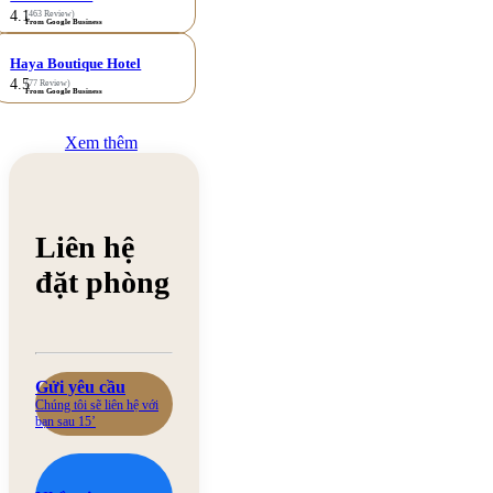
4.1
(463 Review)
From Google Business
Haya Boutique Hotel
4.5
(77 Review)
From Google Business
Xem thêm
Liên hệ
đặt phòng
Gửi yêu cầu
Chúng tôi sẽ liên hệ với
bạn sau 15’