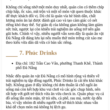
Không chỉ sống nhờ một món duy nhất, quán còn có thêm chíp
chíp hấp, ốc xào, mít trộn và một số món vặt quen thuộc khác
để thực khách đổi vị. Dù chỉ là quán vỉa hè bình dân, chất
lượng món ăn lại được đánh giá cao và tạo cảm giác có nét
riêng khó thay thế. Sự giản dị của không gian không làm giảm
sức hút, ngược lại còn khiến trải nghiệm ăn uống trở nên gần
gũi hơn. Chính vì vậy, nhiều người vẫn xem đây là quán ăn vặt
Đà Nẵng rất đáng lưu lại nếu muốn thử món trứng cút xào me
theo kiểu vừa dân dã vừa có bản sắc riêng.
7. Phúc Drinks
Địa chỉ: 182 Trần Cao Vân, phường Thanh Khê, Thành
phố Đà Nẵng
Nhắc đến quán ăn vặt Đà Nẵng có mô hình rộng và thiên về
trải nghiệm tụ tập đông người, Phúc Drinks là cái tên khá khác
biệt. Không gian ở đây không chỉ đơn thuần là chỗ ngồi ăn
uống mà còn kết hợp khu vui chơi và các góc chụp hình, nên
rất hợp với giới trẻ thích vừa ăn vừa check in. Quán phục vụ cả
đồ uống lẫn món mặn, từ trà sữa, cà phê, rau má, nước ép đến
bia, vì vậy nhóm đi nhiều người với sở thích khác nhau vẫn
khá dễ chọn món mà không bị lệch gu.