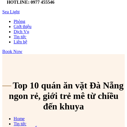
HOTLINE: 0977 455546
Sea Light
Phòng
Giới thiệu
Dịch Vụ
Tin tức
Liên hệ
Book Now
Top 10 quán ăn vặt Đà Nẵng
ngon rẻ, giới trẻ mê từ chiều
đến khuya
Home
Tin tức