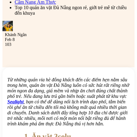
Cẩm Nang Ẩm Thực
Top 10 quán ăn vặt Đà Nẵng ngon rẻ, giới trẻ mê từ chiều
đến khuya
Khánh Ngân
Feb 8
103
Từ những quán vỉa hè đông khách đến các điểm hẹn nằm sâu
trong hẻm, quán ăn vặt Đà Nẵng luôn có sức hút rất riêng nhờ
món ngon đa dạng, giá mềm và nhịp ăn chơi đúng chất thành
phố trẻ. Nếu đang lưu trú gần biển hoặc xuất phát từ khu vực
Sealight
, bạn có thể dễ dàng nối lịch trình dạo phố, tắm biển
rồi ghé ăn từ chiều đến tối mà không mất quá nhiều thời gian
di chuyển. Danh sách dưới đây tổng hợp 10 địa chỉ được giới
trẻ nhắc nhiều, mỗi nơi có một món nổi bật riêng đủ để hành
trình khám phá ẩm thực Đà Nẵng thú vị hơn hẳn.
1. Ăn vặt 3colu