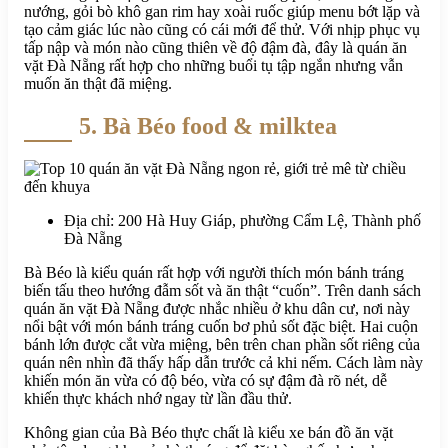
nướng, gỏi bò khô gan rim hay xoài ruốc giúp menu bớt lặp và
tạo cảm giác lúc nào cũng có cái mới để thử. Với nhịp phục vụ
tấp nập và món nào cũng thiên về độ đậm đà, đây là quán ăn
vặt Đà Nẵng rất hợp cho những buổi tụ tập ngắn nhưng vẫn
muốn ăn thật đã miệng.
5. Bà Béo food & milktea
Địa chỉ: 200 Hà Huy Giáp, phường Cẩm Lệ, Thành phố
Đà Nẵng
Bà Béo là kiểu quán rất hợp với người thích món bánh tráng
biến tấu theo hướng đẫm sốt và ăn thật “cuốn”. Trên danh sách
quán ăn vặt Đà Nẵng được nhắc nhiều ở khu dân cư, nơi này
nổi bật với món bánh tráng cuốn bơ phủ sốt đặc biệt. Hai cuộn
bánh lớn được cắt vừa miệng, bên trên chan phần sốt riêng của
quán nên nhìn đã thấy hấp dẫn trước cả khi nếm. Cách làm này
khiến món ăn vừa có độ béo, vừa có sự đậm đà rõ nét, dễ
khiến thực khách nhớ ngay từ lần đầu thử.
Không gian của Bà Béo thực chất là kiểu xe bán đồ ăn vặt