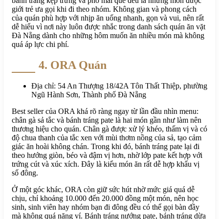
bánh tráng kẹp trứng và phô mai que đều là những món được
giới trẻ ưa gọi khi đi theo nhóm. Không gian và phong cách
của quán phù hợp với nhịp ăn uống nhanh, gọn và vui, nên rất
dễ hiểu vì nơi này luôn được nhắc trong danh sách quán ăn vặt
Đà Nẵng dành cho những hôm muốn ăn nhiều món mà không
quá áp lực chi phí.
4. ORA Quán
Địa chỉ: 54 An Thượng 18/42A Tôn Thất Thiệp, phường
Ngũ Hành Sơn, Thành phố Đà Nẵng
Best seller của ORA khá rõ ràng ngay từ lần đầu nhìn menu:
chân gà sả tắc và bánh tráng pate là hai món gần như làm nên
thương hiệu cho quán. Chân gà được xử lý khéo, thấm vị và có
độ chua thanh của tắc xen với mùi thơm nồng của sả, tạo cảm
giác ăn hoài không chán. Trong khi đó, bánh tráng pate lại đi
theo hướng giòn, béo và đậm vị hơn, nhờ lớp pate kết hợp với
trứng cút và xúc xích. Đây là kiểu món ăn rất dễ hợp khẩu vị
số đông.
Ở một góc khác, ORA còn giữ sức hút nhờ mức giá quá dễ
chịu, chỉ khoảng 10.000 đến 20.000 đồng một món, nên học
sinh, sinh viên hay nhóm bạn đi đông đều có thể gọi bàn đầy
mà không quá nặng ví. Bánh tráng nướng pate, bánh tráng dừa