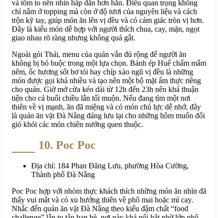
và tôm to nên nhìn hấp dẫn hơn hẳn. Điều quan trọng không
chỉ nằm ở topping mà còn ở độ tươi của nguyên liệu và cách
trộn kỹ tay, giúp món ăn lên vị đều và có cảm giác tròn vị hơn.
Đây là kiểu món dễ hợp với người thích chua, cay, mặn, ngọt
giao nhau rõ ràng nhưng không quá gắt.
Ngoài gỏi Thái, menu của quán vẫn đủ rộng để người ăn
không bị bó buộc trong một lựa chọn. Bánh ép Huế chấm mắm
nêm, ốc hương sốt bơ tỏi hay chíp xào ngũ vị đều là những
món được gọi khá nhiều và tạo nên một bộ mặt ẩm thực riêng
cho quán. Giờ mở cửa kéo dài từ 12h đến 23h nên khá thuận
tiện cho cả buổi chiều lẫn tối muộn. Nếu đang tìm một nơi
thiên về vị mạnh, ăn đã miệng và có món chủ lực dễ nhớ, đây
là quán ăn vặt Đà Nẵng đáng lưu lại cho những hôm muốn đổi
gió khỏi các món chiên nướng quen thuộc.
10. Poc Poc
Địa chỉ: 184 Phan Đăng Lưu, phường Hòa Cường,
Thành phố Đà Nẵng
Poc Poc hợp với nhóm thực khách thích những món ăn nhìn đã
thấy vui mắt và có xu hướng thiên về phô mai hoặc mì cay.
Nhắc đến quán ăn vặt Đà Nẵng theo kiểu đậm chất “food
challenge” lẫn tụ tập bạn bè, nơi này khá nổi bật nhờ lớp phô