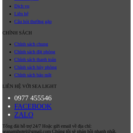
Dịch vụ
Liên hệ
Câu hỏi thường gặp
CHÍNH SÁCH
Chính sách chung
Chính sách đặt phòng
Chính sách thanh toán
Chính sách hủy phòng
Chính sách bảo mật
LIÊN HỆ VỚI SEA LIGHT
0977 455546
FACEBOOK
ZALO
Tổng đài hỗ trợ 24/7 Hoặc gửi email về địa chỉ:
seanamihotel@gmail.com Chúng tôi sẽ phản hồi nhanh nhất.