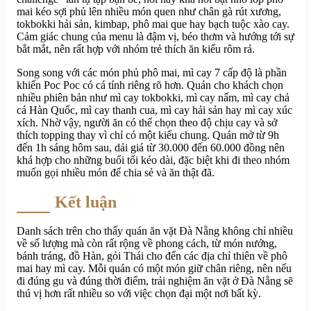
mai kéo sợi phủ lên nhiều món quen như chân gà rút xương,
tokbokki hải sản, kimbap, phô mai que hay bạch tuộc xào cay.
Cảm giác chung của menu là đậm vị, béo thơm và hướng tới sự
bắt mắt, nên rất hợp với nhóm trẻ thích ăn kiểu rôm rả.
Song song với các món phủ phô mai, mì cay 7 cấp độ là phần
khiến Poc Poc có cá tính riêng rõ hơn. Quán cho khách chọn
nhiều phiên bản như mì cay tokbokki, mì cay nấm, mì cay chả
cá Hàn Quốc, mì cay thanh cua, mì cay hải sản hay mì cay xúc
xích. Nhờ vậy, người ăn có thể chọn theo độ chịu cay và sở
thích topping thay vì chỉ có một kiểu chung. Quán mở từ 9h
đến 1h sáng hôm sau, dải giá từ 30.000 đến 60.000 đồng nên
khá hợp cho những buổi tối kéo dài, đặc biệt khi đi theo nhóm
muốn gọi nhiều món để chia sẻ và ăn thật đã.
Kết luận
Danh sách trên cho thấy quán ăn vặt Đà Nẵng không chỉ nhiều
về số lượng mà còn rất rộng về phong cách, từ món nướng,
bánh tráng, đồ Hàn, gỏi Thái cho đến các địa chỉ thiên về phô
mai hay mì cay. Mỗi quán có một món giữ chân riêng, nên nếu
đi đúng gu và đúng thời điểm, trải nghiệm ăn vặt ở Đà Nẵng sẽ
thú vị hơn rất nhiều so với việc chọn đại một nơi bất kỳ.