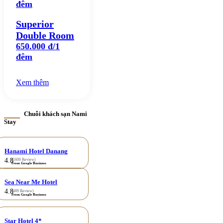
đêm
Superior
Double Room
650.000 đ/1
đêm
Xem thêm
Chuỗi khách sạn Nami
Stay
Hanami Hotel Danang
4.8
(1600 Review)
From Google Business
Sea Near Me Hotel
4.8
(489 Review)
From Google Business
Star Hotel 4*