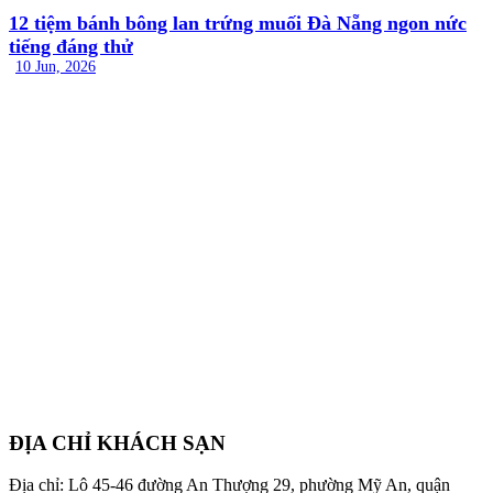
12 tiệm bánh bông lan trứng muối Đà Nẵng ngon nức
tiếng đáng thử
10 Jun, 2026
ĐỊA CHỈ KHÁCH SẠN
Địa chỉ: Lô 45-46 đường An Thượng 29, phường Mỹ An, quận