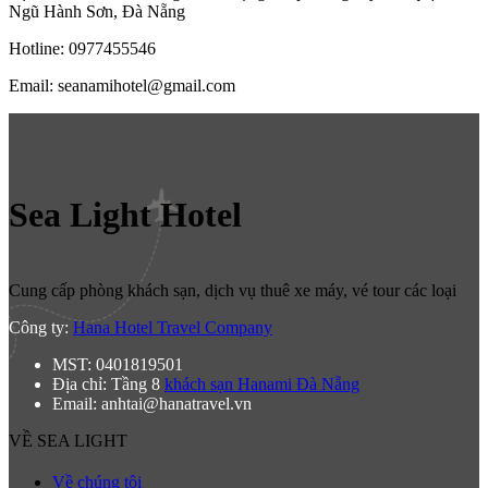
Ngũ Hành Sơn, Đà Nẵng
Hotline: 0977455546
Email: seanamihotel@gmail.com
Sea Light Hotel
Cung cấp phòng khách sạn, dịch vụ thuê xe máy, vé tour các loại
Công ty:
Hana Hotel Travel Company
MST: 0401819501
Địa chỉ: Tầng 8
khách sạn Hanami Đà Nẵng
Email: anhtai@hanatravel.vn
VỀ SEA LIGHT
Về chúng tôi