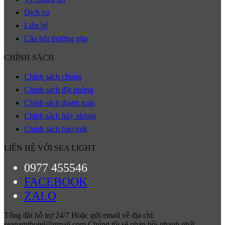
Dịch vụ
Liên hệ
Câu hỏi thường gặp
CHÍNH SÁCH
Chính sách chung
Chính sách đặt phòng
Chính sách thanh toán
Chính sách hủy phòng
Chính sách bảo mật
LIÊN HỆ VỚI SEA LIGHT
0977 455546
FACEBOOK
ZALO
Tổng đài hỗ trợ 24/7 Hoặc gửi email về địa chỉ:
seanamihotel@gmail.com Chúng tôi sẽ phản hồi nhanh nhất.