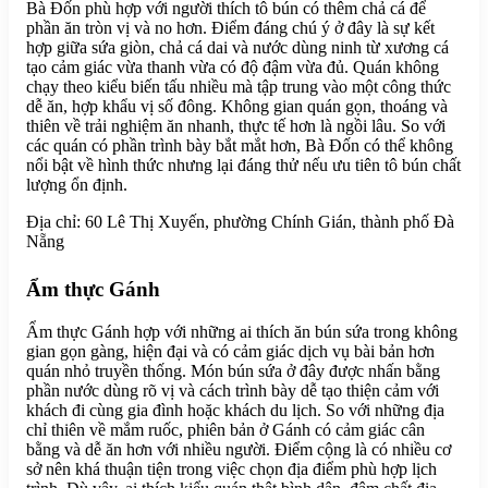
Bà Đốn phù hợp với người thích tô bún có thêm chả cá để
phần ăn tròn vị và no hơn. Điểm đáng chú ý ở đây là sự kết
hợp giữa sứa giòn, chả cá dai và nước dùng ninh từ xương cá
tạo cảm giác vừa thanh vừa có độ đậm vừa đủ. Quán không
chạy theo kiểu biến tấu nhiều mà tập trung vào một công thức
dễ ăn, hợp khẩu vị số đông. Không gian quán gọn, thoáng và
thiên về trải nghiệm ăn nhanh, thực tế hơn là ngồi lâu. So với
các quán có phần trình bày bắt mắt hơn, Bà Đốn có thể không
nổi bật về hình thức nhưng lại đáng thử nếu ưu tiên tô bún chất
lượng ổn định.
Địa chỉ: 60 Lê Thị Xuyến, phường Chính Gián, thành phố Đà
Nẵng
Ẩm thực Gánh
Ẩm thực Gánh hợp với những ai thích ăn bún sứa trong không
gian gọn gàng, hiện đại và có cảm giác dịch vụ bài bản hơn
quán nhỏ truyền thống. Món bún sứa ở đây được nhấn bằng
phần nước dùng rõ vị và cách trình bày dễ tạo thiện cảm với
khách đi cùng gia đình hoặc khách du lịch. So với những địa
chỉ thiên về mắm ruốc, phiên bản ở Gánh có cảm giác cân
bằng và dễ ăn hơn với nhiều người. Điểm cộng là có nhiều cơ
sở nên khá thuận tiện trong việc chọn địa điểm phù hợp lịch