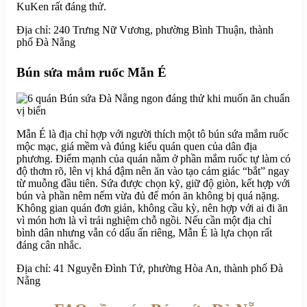
KuKen rất đáng thử.
Địa chỉ: 240 Trưng Nữ Vương, phường Bình Thuận, thành
phố Đà Nẵng
Bún sứa mắm ruốc Mẫn É
Mẫn É là địa chỉ hợp với người thích một tô bún sứa mắm ruốc
mộc mạc, giá mềm và đúng kiểu quán quen của dân địa
phương. Điểm mạnh của quán nằm ở phần mắm ruốc tự làm có
độ thơm rõ, lên vị khá đậm nên ăn vào tạo cảm giác “bắt” ngay
từ muỗng đầu tiên. Sứa được chọn kỹ, giữ độ giòn, kết hợp với
bún và phần nêm nếm vừa đủ để món ăn không bị quá nặng.
Không gian quán đơn giản, không cầu kỳ, nên hợp với ai đi ăn
vì món hơn là vì trải nghiệm chỗ ngồi. Nếu cần một địa chỉ
bình dân nhưng vẫn có dấu ấn riêng, Mẫn É là lựa chọn rất
đáng cân nhắc.
Địa chỉ: 41 Nguyễn Đình Tứ, phường Hòa An, thành phố Đà
Nẵng