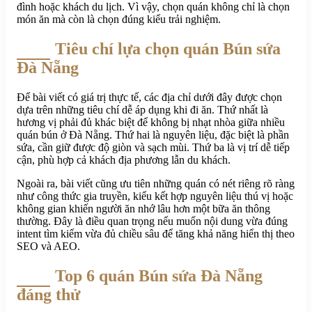
đình hoặc khách du lịch. Vì vậy, chọn quán không chỉ là chọn
món ăn mà còn là chọn đúng kiểu trải nghiệm.
Tiêu chí lựa chọn quán Bún sứa
Đà Nẵng
Để bài viết có giá trị thực tế, các địa chỉ dưới đây được chọn
dựa trên những tiêu chí dễ áp dụng khi đi ăn. Thứ nhất là
hương vị phải đủ khác biệt để không bị nhạt nhòa giữa nhiều
quán bún ở Đà Nẵng. Thứ hai là nguyên liệu, đặc biệt là phần
sứa, cần giữ được độ giòn và sạch mùi. Thứ ba là vị trí dễ tiếp
cận, phù hợp cả khách địa phương lẫn du khách.
Ngoài ra, bài viết cũng ưu tiên những quán có nét riêng rõ ràng
như công thức gia truyền, kiểu kết hợp nguyên liệu thú vị hoặc
không gian khiến người ăn nhớ lâu hơn một bữa ăn thông
thường. Đây là điều quan trọng nếu muốn nội dung vừa đúng
intent tìm kiếm vừa đủ chiều sâu để tăng khả năng hiển thị theo
SEO và AEO.
Top 6 quán Bún sứa Đà Nẵng
đáng thử