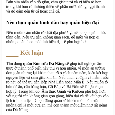
Bún sứa nhấn vào độ giòn, cảm giác tươi và vị biển rõ hơn,
trong khi bún cá thường thiên về phần nước dùng ngọt thanh
và độ đậm đến từ cá hoặc chả cá.
Nên chọn quán bình dân hay quán hiện đại
Nếu muốn cảm nhận rõ chất địa phương, nên chọn quán nhỏ,
bình dân. Nếu ưu tiên không gian sạch, dễ ngồi và hợp đi
nhóm, quán theo mô hình hiện đại sẽ phù hợp hơn.
Kết luận
Tìm đúng
quán Bún sứa Đà Nẵng
sẽ giúp trải nghiệm ẩm
thực ở thành phố biển này thú vị hơn nhiều, vì món ăn tưởng
đơn giản nhưng lại khác nhau rõ ở cách nêm nếm, kiểu kết hợp
nguyên liệu và cảm giác khi ăn. Nếu thích vị đậm và mắm ruốc
rõ nét, có thể ưu tiên Bếp Nhà Liên hoặc Mẫn É. Nếu muốn tô
bún dễ ăn, cân bằng hơn, Cô Bắp và Bà Đốn sẽ là lựa chọn
hợp lý. Trong khi đó, Ẩm thực Gánh và KuKen phù hợp hơn
với người cần không gian gọn gàng, hiện đại và dễ kết hợp vào
lịch trình du lịch. Chọn đúng quán sẽ khiến món bún sứa
không chỉ là một bữa ăn, mà còn thành một điểm nhớ rất riêng
của Đà Nẵng.