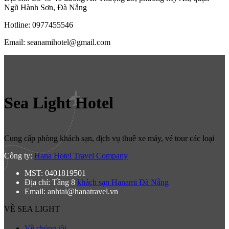
Ngũ Hành Sơn, Đà Nẵng
Hotline: 0977455546
Email: seanamihotel@gmail.com
Sea Light Hotel
Cung cấp phòng khách sạn, dịch vụ thuê xe máy, vé tour các loại
Công ty:
Hana Hotel Travel Company
MST: 0401819501
Địa chỉ: Tầng 8
khách sạn Hanami Đà Nẵng
Email: anhtai@hanatravel.vn
VỀ SEA LIGHT
Về chúng tôi