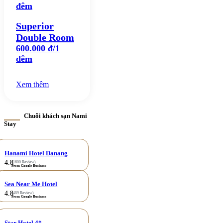
đêm
Superior
Double Room
600.000 đ/1
đêm
Xem thêm
Chuỗi khách sạn Nami
Stay
Hanami Hotel Danang
4.8
(1600 Review)
From Google Business
Sea Near Me Hotel
4.8
(489 Review)
From Google Business
Star Hotel 4*