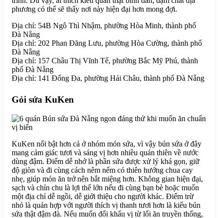
trình. Dù vậy, ai thích kiểu quán thật bình dân, đậm chất địa
phương có thể sẽ thấy nơi này hiện đại hơn mong đợi.
Địa chỉ: 54B Ngô Thì Nhậm, phường Hòa Minh, thành phố
Đà Nẵng
Địa chỉ: 202 Phan Đăng Lưu, phường Hòa Cường, thành phố
Đà Nẵng
Địa chỉ: 157 Châu Thị Vĩnh Tế, phường Bắc Mỹ Phú, thành
phố Đà Nẵng
Địa chỉ: 141 Đống Đa, phường Hải Châu, thành phố Đà Nẵng
Gỏi sứa KuKen
KuKen nổi bật hơn cả ở nhóm món sứa, vì vậy bún sứa ở đây
mang cảm giác tươi và sáng vị hơn nhiều quán thiên về nước
dùng đậm. Điểm dễ nhớ là phần sứa được xử lý khá gọn, giữ
độ giòn và đi cùng cách nêm nếm có thiên hướng chua cay
nhẹ, giúp món ăn trở nên bắt miệng hơn. Không gian hiện đại,
sạch và chỉn chu là lợi thế lớn nếu đi cùng bạn bè hoặc muốn
một địa chỉ dễ ngồi, dễ giới thiệu cho người khác. Điểm trừ
nhỏ là quán hợp với người thích vị thanh tươi hơn là kiểu bún
sứa thật đậm đà. Nếu muốn đổi khẩu vị từ lối ăn truyền thống,