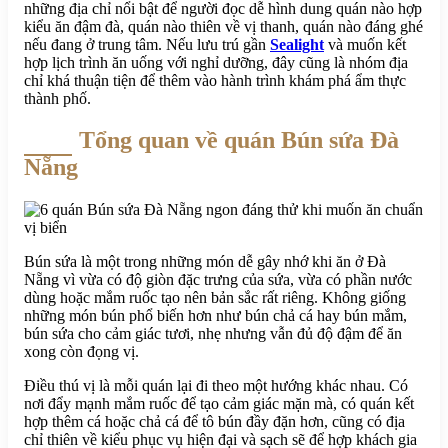
những địa chỉ nổi bật để người đọc dễ hình dung quán nào hợp
kiểu ăn đậm đà, quán nào thiên về vị thanh, quán nào đáng ghé
nếu đang ở trung tâm. Nếu lưu trú gần
Sealight
và muốn kết
hợp lịch trình ăn uống với nghỉ dưỡng, đây cũng là nhóm địa
chỉ khá thuận tiện để thêm vào hành trình khám phá ẩm thực
thành phố.
Tổng quan về quán Bún sứa Đà
Nẵng
Bún sứa là một trong những món dễ gây nhớ khi ăn ở Đà
Nẵng vì vừa có độ giòn đặc trưng của sứa, vừa có phần nước
dùng hoặc mắm ruốc tạo nên bản sắc rất riêng. Không giống
những món bún phổ biến hơn như bún chả cá hay bún mắm,
bún sứa cho cảm giác tươi, nhẹ nhưng vẫn đủ độ đậm để ăn
xong còn đọng vị.
Điều thú vị là mỗi quán lại đi theo một hướng khác nhau. Có
nơi đẩy mạnh mắm ruốc để tạo cảm giác mặn mà, có quán kết
hợp thêm cá hoặc chả cá để tô bún đầy đặn hơn, cũng có địa
chỉ thiên về kiểu phục vụ hiện đại và sạch sẽ để hợp khách gia