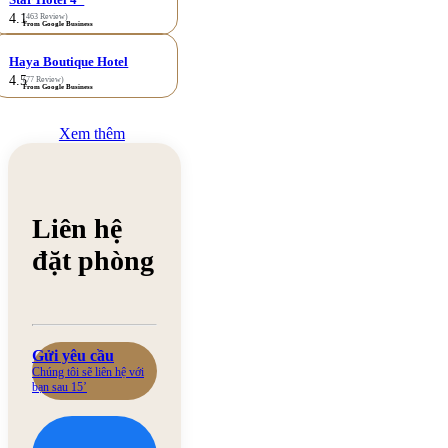
4.1
(463 Review)
From Google Business
Haya Boutique Hotel
4.5
(77 Review)
From Google Business
Xem thêm
Liên hệ
đặt phòng
Gửi yêu cầu
Chúng tôi sẽ liên hệ với
bạn sau 15’