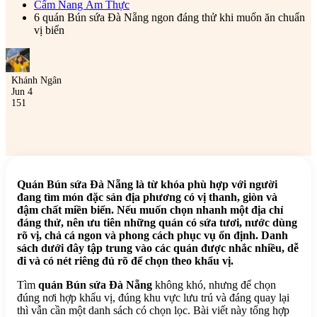
Cẩm Nang Ẩm Thực
6 quán Bún sứa Đà Nẵng ngon đáng thử khi muốn ăn chuẩn
vị biển
Khánh Ngân
Jun 4
151
Quán Bún sứa Đà Nẵng là từ khóa phù hợp với người
đang tìm món đặc sản địa phương có vị thanh, giòn và
đậm chất miền biển. Nếu muốn chọn nhanh một địa chỉ
đáng thử, nên ưu tiên những quán có sứa tươi, nước dùng
rõ vị, chả cá ngon và phong cách phục vụ ổn định. Danh
sách dưới đây tập trung vào các quán được nhắc nhiều, dễ
đi và có nét riêng đủ rõ để chọn theo khẩu vị.
Tìm
quán Bún sứa Đà Nẵng
không khó, nhưng để chọn
đúng nơi hợp khẩu vị, đúng khu vực lưu trú và đáng quay lại
thì vẫn cần một danh sách có chọn lọc. Bài viết này tổng hợp