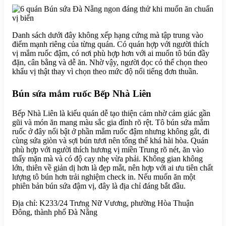
Danh sách dưới đây không xếp hạng cứng mà tập trung vào
điểm mạnh riêng của từng quán. Có quán hợp với người thích
vị mắm ruốc đậm, có nơi phù hợp hơn với ai muốn tô bún đầy
đặn, cân bằng và dễ ăn. Nhờ vậy, người đọc có thể chọn theo
khẩu vị thật thay vì chọn theo mức độ nổi tiếng đơn thuần.
Bún sứa mắm ruốc Bếp Nhà Liên
Bếp Nhà Liên là kiểu quán dễ tạo thiện cảm nhờ cảm giác gần
gũi và món ăn mang màu sắc gia đình rõ rệt. Tô bún sứa mắm
ruốc ở đây nổi bật ở phần mắm ruốc đậm nhưng không gắt, đi
cùng sứa giòn và sợi bún tươi nên tổng thể khá hài hòa. Quán
phù hợp với người thích hương vị miền Trung rõ nét, ăn vào
thấy mặn mà và có độ cay nhẹ vừa phải. Không gian không
lớn, thiên về giản dị hơn là đẹp mắt, nên hợp với ai ưu tiên chất
lượng tô bún hơn trải nghiệm check in. Nếu muốn ăn một
phiên bản bún sứa đậm vị, đây là địa chỉ đáng bắt đầu.
Địa chỉ: K233/24 Trưng Nữ Vương, phường Hòa Thuận
Đông, thành phố Đà Nẵng