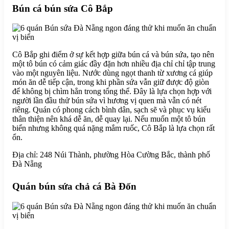
Bún cá bún sứa Cô Bắp
Cô Bắp ghi điểm ở sự kết hợp giữa bún cá và bún sứa, tạo nên
một tô bún có cảm giác đầy đặn hơn nhiều địa chỉ chỉ tập trung
vào một nguyên liệu. Nước dùng ngọt thanh từ xương cá giúp
món ăn dễ tiếp cận, trong khi phần sứa vẫn giữ được độ giòn
để không bị chìm hẳn trong tổng thể. Đây là lựa chọn hợp với
người lần đầu thử bún sứa vì hương vị quen mà vẫn có nét
riêng. Quán có phong cách bình dân, sạch sẽ và phục vụ kiểu
thân thiện nên khá dễ ăn, dễ quay lại. Nếu muốn một tô bún
biển nhưng không quá nặng mắm ruốc, Cô Bắp là lựa chọn rất
ổn.
Địa chỉ: 248 Núi Thành, phường Hòa Cường Bắc, thành phố
Đà Nẵng
Quán bún sứa chả cá Bà Đốn