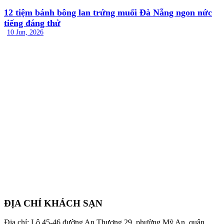
12 tiệm bánh bông lan trứng muối Đà Nẵng ngon nức
tiếng đáng thử
10 Jun, 2026
ĐỊA CHỈ KHÁCH SẠN
Địa chỉ: Lô 45-46 đường An Thượng 29, phường Mỹ An, quận