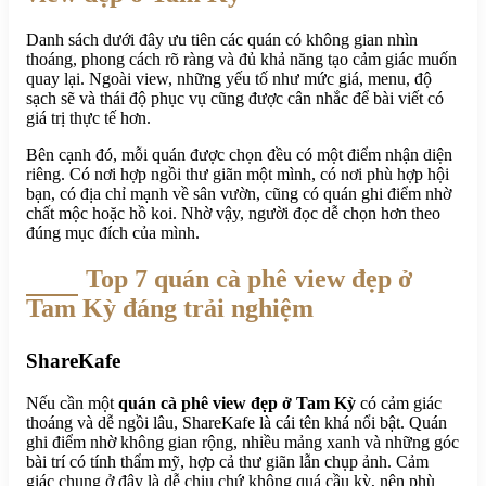
Danh sách dưới đây ưu tiên các quán có không gian nhìn
thoáng, phong cách rõ ràng và đủ khả năng tạo cảm giác muốn
quay lại. Ngoài view, những yếu tố như mức giá, menu, độ
sạch sẽ và thái độ phục vụ cũng được cân nhắc để bài viết có
giá trị thực tế hơn.
Bên cạnh đó, mỗi quán được chọn đều có một điểm nhận diện
riêng. Có nơi hợp ngồi thư giãn một mình, có nơi phù hợp hội
bạn, có địa chỉ mạnh về sân vườn, cũng có quán ghi điểm nhờ
chất mộc hoặc hồ koi. Nhờ vậy, người đọc dễ chọn hơn theo
đúng mục đích của mình.
Top 7 quán cà phê view đẹp ở
Tam Kỳ đáng trải nghiệm
ShareKafe
Nếu cần một
quán cà phê view đẹp ở Tam Kỳ
có cảm giác
thoáng và dễ ngồi lâu, ShareKafe là cái tên khá nổi bật. Quán
ghi điểm nhờ không gian rộng, nhiều mảng xanh và những góc
bài trí có tính thẩm mỹ, hợp cả thư giãn lẫn chụp ảnh. Cảm
giác chung ở đây là dễ chịu chứ không quá cầu kỳ, nên phù