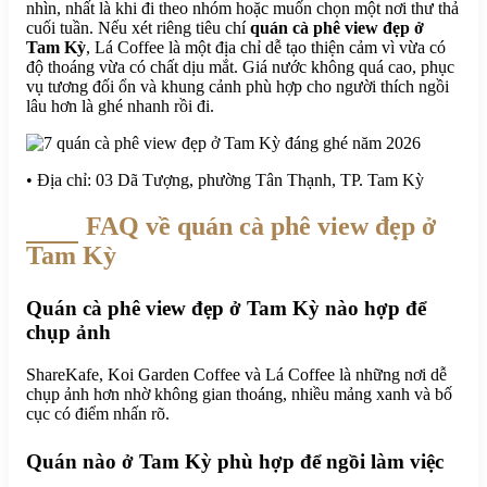
nhìn, nhất là khi đi theo nhóm hoặc muốn chọn một nơi thư thả
cuối tuần. Nếu xét riêng tiêu chí
quán cà phê view đẹp ở
Tam Kỳ
, Lá Coffee là một địa chỉ dễ tạo thiện cảm vì vừa có
độ thoáng vừa có chất dịu mắt. Giá nước không quá cao, phục
vụ tương đối ổn và khung cảnh phù hợp cho người thích ngồi
lâu hơn là ghé nhanh rồi đi.
• Địa chỉ: 03 Dã Tượng, phường Tân Thạnh, TP. Tam Kỳ
FAQ về quán cà phê view đẹp ở
Tam Kỳ
Quán cà phê view đẹp ở Tam Kỳ nào hợp để
chụp ảnh
ShareKafe, Koi Garden Coffee và Lá Coffee là những nơi dễ
chụp ảnh hơn nhờ không gian thoáng, nhiều mảng xanh và bố
cục có điểm nhấn rõ.
Quán nào ở Tam Kỳ phù hợp để ngồi làm việc