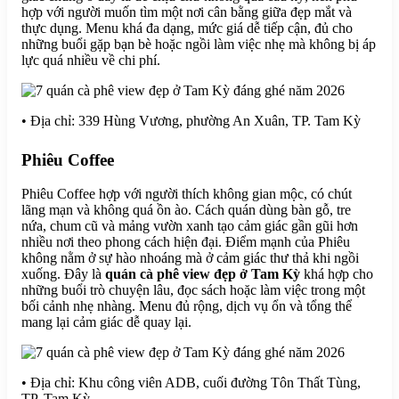
hợp với người muốn tìm một nơi cân bằng giữa đẹp mắt và
thực dụng. Menu khá đa dạng, mức giá dễ tiếp cận, đủ cho
những buổi gặp bạn bè hoặc ngồi làm việc nhẹ mà không bị áp
lực quá nhiều về chi phí.
• Địa chỉ: 339 Hùng Vương, phường An Xuân, TP. Tam Kỳ
Phiêu Coffee
Phiêu Coffee hợp với người thích không gian mộc, có chút
lãng mạn và không quá ồn ào. Cách quán dùng bàn gỗ, tre
nứa, chum cũ và mảng vườn xanh tạo cảm giác gần gũi hơn
nhiều nơi theo phong cách hiện đại. Điểm mạnh của Phiêu
không nằm ở sự hào nhoáng mà ở cảm giác thư thả khi ngồi
xuống. Đây là
quán cà phê view đẹp ở Tam Kỳ
khá hợp cho
những buổi trò chuyện lâu, đọc sách hoặc làm việc trong một
bối cảnh nhẹ nhàng. Menu đủ rộng, dịch vụ ổn và tổng thể
mang lại cảm giác dễ quay lại.
• Địa chỉ: Khu công viên ADB, cuối đường Tôn Thất Tùng,
TP. Tam Kỳ