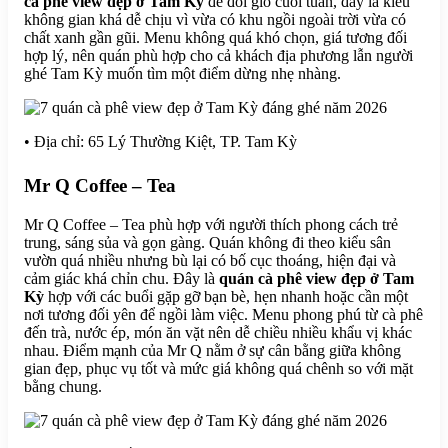
cà phê view đẹp ở Tam Kỳ
để đổi gió cuối tuần, đây là kiểu
không gian khá dễ chịu vì vừa có khu ngồi ngoài trời vừa có
chất xanh gần gũi. Menu không quá khó chọn, giá tương đối
hợp lý, nên quán phù hợp cho cả khách địa phương lẫn người
ghé Tam Kỳ muốn tìm một điểm dừng nhẹ nhàng.
• Địa chỉ: 65 Lý Thường Kiệt, TP. Tam Kỳ
Mr Q Coffee – Tea
Mr Q Coffee – Tea phù hợp với người thích phong cách trẻ
trung, sáng sủa và gọn gàng. Quán không đi theo kiểu sân
vườn quá nhiều nhưng bù lại có bố cục thoáng, hiện đại và
cảm giác khá chỉn chu. Đây là
quán cà phê view đẹp ở Tam
Kỳ
hợp với các buổi gặp gỡ bạn bè, hẹn nhanh hoặc cần một
nơi tương đối yên để ngồi làm việc. Menu phong phú từ cà phê
đến trà, nước ép, món ăn vặt nên dễ chiều nhiều khẩu vị khác
nhau. Điểm mạnh của Mr Q nằm ở sự cân bằng giữa không
gian đẹp, phục vụ tốt và mức giá không quá chênh so với mặt
bằng chung.