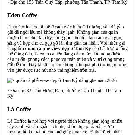
• Địa chỉ: 153 Trần Quý Cáp, phường Tân Thạnh, TP. Tam Kỳ
Eden Coffee
Eden Coffee có lợi thế ở cảm giác hiện đại nhưng vẫn đủ gần
gũi để ngồi lâu mà không thấy lạnh. Không gian của quán
được chăm chút khá kỹ, từng góc nhỏ đều tạo cảm giác gọn,
sáng và hợp cho cả gặp gỡ lẫn thư giãn cá nhân. Với những ai
đang tìm
quán cà phê view đẹp ở Tam Kỳ
có chất lượng tổng
thể đồng đều, Eden là cái tên đáng cân nhắc. Đồ uống được
đầu tư ổn, phong cách phục vụ thân thiện và vị trí cũng tương
đối dễ tìm. Đây là kiểu quán không cần quá phô trương nhưng
vẫn giữ được sức hút nhờ trải nghiệm tròn trịa.
• Địa chỉ: 33 Trần Hưng Đạo, phường Tân Thạnh, TP. Tam
Kỳ
Lá Coffee
Lá Coffee là nơi hợp với người thích không gian rộng, nhiều
cây xanh và cảm giác tách nhẹ khỏi nhịp phố. Sân vườn
thoáng, hồ koi và bố cục mở giúp quán có lợi thế rõ về phần