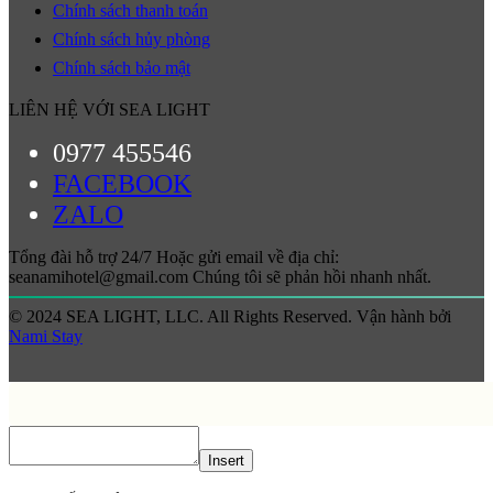
Chính sách thanh toán
Chính sách hủy phòng
Chính sách bảo mật
LIÊN HỆ VỚI SEA LIGHT
0977 455546
FACEBOOK
ZALO
Tổng đài hỗ trợ 24/7 Hoặc gửi email về địa chỉ:
seanamihotel@gmail.com Chúng tôi sẽ phản hồi nhanh nhất.
© 2024 SEA LIGHT, LLC. All Rights Reserved. Vận hành bởi
Nami Stay
Insert