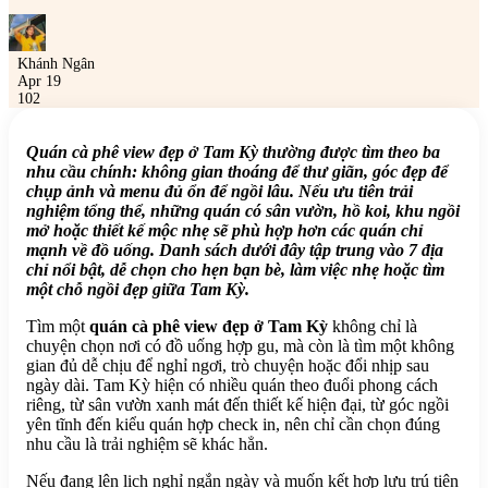
Khánh Ngân
Apr 19
102
Quán cà phê view đẹp ở Tam Kỳ thường được tìm theo ba
nhu cầu chính: không gian thoáng để thư giãn, góc đẹp để
chụp ảnh và menu đủ ổn để ngồi lâu. Nếu ưu tiên trải
nghiệm tổng thể, những quán có sân vườn, hồ koi, khu ngồi
mở hoặc thiết kế mộc nhẹ sẽ phù hợp hơn các quán chỉ
mạnh về đồ uống. Danh sách dưới đây tập trung vào 7 địa
chỉ nổi bật, dễ chọn cho hẹn bạn bè, làm việc nhẹ hoặc tìm
một chỗ ngồi đẹp giữa Tam Kỳ.
Tìm một
quán cà phê view đẹp ở Tam Kỳ
không chỉ là
chuyện chọn nơi có đồ uống hợp gu, mà còn là tìm một không
gian đủ dễ chịu để nghỉ ngơi, trò chuyện hoặc đổi nhịp sau
ngày dài. Tam Kỳ hiện có nhiều quán theo đuổi phong cách
riêng, từ sân vườn xanh mát đến thiết kế hiện đại, từ góc ngồi
yên tĩnh đến kiểu quán hợp check in, nên chỉ cần chọn đúng
nhu cầu là trải nghiệm sẽ khác hẳn.
Nếu đang lên lịch nghỉ ngắn ngày và muốn kết hợp lưu trú tiện