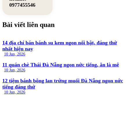
0977455546
Bài viết liên quan
14 địa chỉ bán bánh su kem ngon nổi bật, đáng thử
nhất hiện nay
10 Jun, 2026
11 quán chè Thái Đà Nẵng ngon nức tiếng, ăn là mê
10 Jun, 2026
12 tiệm bánh bông lan trứng muối Đà Nẵng ngon nức
tiếng đáng thử
10 Jun, 2026