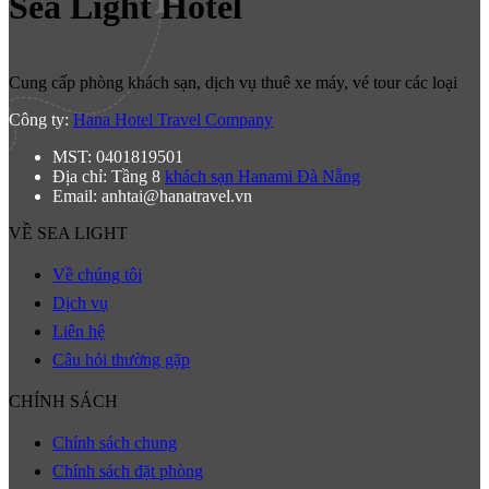
Sea Light Hotel
Cung cấp phòng khách sạn, dịch vụ thuê xe máy, vé tour các loại
Công ty:
Hana Hotel Travel Company
MST: 0401819501
Địa chỉ: Tầng 8
khách sạn Hanami Đà Nẵng
Email: anhtai@hanatravel.vn
VỀ SEA LIGHT
Về chúng tôi
Dịch vụ
Liên hệ
Câu hỏi thường gặp
CHÍNH SÁCH
Chính sách chung
Chính sách đặt phòng