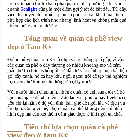
nghi với hành trình khám phá quán xá địa phương, khu vực
quanh
Sealight
cũng là một điểm gợi ý tốt để bắt đầu. Từ đây,
việc di chuyển đến nhiều quán cà phê nổi bật khá thuận tiện,
phù hợp cho lịch trình nhẹ nhàng, linh hoạt và không mất quá
nhiều thời gian tìm đường.
Tổng quan về quán cà phê view
đẹp ở Tam Kỳ
Điểm thú vị của Tam Kỳ là nhịp sống không quá gấp, vì vậy
các quán cà phê ở đây thường có nhiều khoảng mở và cảm
giác thư thả hơn. Không ít nơi đầu tư vào cảnh quan, chất liệu
gỗ, cây xanh, hồ cá hay khu ngồi ngoài trời để tạo trải nghiệm
trọn vẹn chứ không chỉ dừng ở một ly nước.
Với người thích chụp ảnh, những quán có ánh sáng tốt và bố
cục thoáng sẽ dễ ghi điểm. Với dân văn phòng hay freelancer,
tiêu chí lại nằm ở độ yên tĩnh, bàn ghế dễ ngồi lâu và dịch vụ
ổn định. Cũng vì thế, chọn quán cà phê không nên chỉ nhìn
hình đẹp mà cần xét thêm cảm giác thực tế khi ngồi tại chỗ.
Tiêu chí lựa chọn quán cà phê
view đẹp ở Tam Kỳ