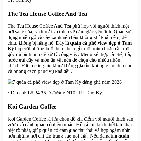
The Tea House Coffee And Tea
The Tea House Coffee And Tea phù hợp với người thích một
nơi sáng sủa, sạch mắt và thiên về cảm giác yên tĩnh. Quán sử
dụng nhiều gỗ và cây xanh nên bầu không khí khá mềm, dễ
chịu, không bị nặng nề. Đây là
quán cà phê view đẹp ở Tam
Kỳ
hợp với những buổi hẹn nhẹ, ngồi một mình hoặc cần một
góc đủ bình tĩnh để xử lý công việc. Menu kết hợp cà phê, trà,
nước trái cây và món ăn vặt nên dễ chọn cho nhiều nhóm
khách. Điểm cộng lớn là mặt bằng giá ổn, không gian chỉn chu
và phong cách phục vụ khá đều.
• Địa chỉ: Lô 34 35 D đường N10, TP. Tam Kỳ
Koi Garden Coffee
Koi Garden Coffee là lựa chọn dễ ghi điểm với người thích sân
vườn và cảnh quan có điểm nhấn. Hồ cá koi là chi tiết tạo khác
biệt rõ nhất, giúp quán có cảm giác thư thái và hợp ngắm nhìn
hơn những nơi chỉ tập trung vào nội thất. Nếu đang tìm
quán