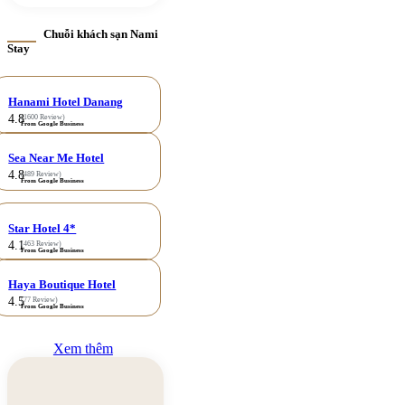
Chuỗi khách sạn Nami
Stay
Hanami Hotel Danang
4.8
(1600 Review)
From Google Business
Sea Near Me Hotel
4.8
(489 Review)
From Google Business
Star Hotel 4*
4.1
(463 Review)
From Google Business
Haya Boutique Hotel
4.5
(77 Review)
From Google Business
Xem thêm