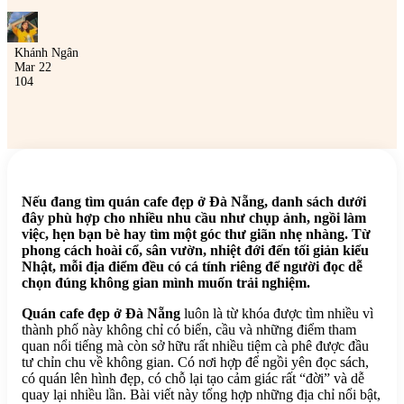
Khánh Ngân
Mar 22
104
Nếu đang tìm quán cafe đẹp ở Đà Nẵng, danh sách dưới
đây phù hợp cho nhiều nhu cầu như chụp ảnh, ngồi làm
việc, hẹn bạn bè hay tìm một góc thư giãn nhẹ nhàng. Từ
phong cách hoài cổ, sân vườn, nhiệt đới đến tối giản kiểu
Nhật, mỗi địa điểm đều có cá tính riêng để người đọc dễ
chọn đúng không gian mình muốn trải nghiệm.
Quán cafe đẹp ở Đà Nẵng
luôn là từ khóa được tìm nhiều vì
thành phố này không chỉ có biển, cầu và những điểm tham
quan nổi tiếng mà còn sở hữu rất nhiều tiệm cà phê được đầu
tư chỉn chu về không gian. Có nơi hợp để ngồi yên đọc sách,
có quán lên hình đẹp, có chỗ lại tạo cảm giác rất “đời” và dễ
quay lại nhiều lần. Bài viết này tổng hợp những địa chỉ nổi bật,