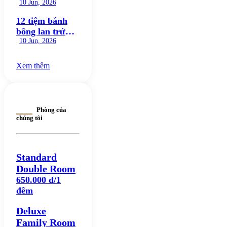
ngon nức tiếng,
10 Jun, 2026
ăn là mê
12 tiệm bánh
bông lan trứng
muối Đà Nẵng
10 Jun, 2026
ngon nức tiếng
đáng thử
Xem thêm
Phòng của
chúng tôi
Standard
Double Room
650.000 đ/1
đêm
Deluxe
Family Room