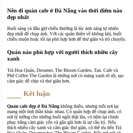
Nên đi quán cafe ở Đà Nẵng vào thời điểm nào
đẹp nhất
Buổi sáng và đầu giờ chiều thường là lúc ánh sáng tự nhiên
đẹp nhất để chụp ảnh. Với các quán thiên về không khí, buổi
chiều muộn hoặc tối lại phù hợp hơn để thư giãn và trò chuyện.
Quán nào phù hợp với người thích nhiều cây
xanh
Trà Hoa Quán, Dreamer, The Bloom Garden, Tan. Cafe và
Phê Coffee The Garden là những nơi có mảng xanh rõ rệt, tạo
cảm giác dễ chịu và thư giãn hơn.
Kết luận
Quán cafe đẹp ở Đà Nẵng
không thiếu, nhưng mỗi nơi lại
mang một tinh thần khác nhau. Có quán hợp để chụp ảnh, có
nơi lý tưởng cho những buổi ngồi thật lâu, có tiệm lại chinh
phục bằng cảm giác yên và gần gũi hơn là sự cầu kỳ. Nếu
thích nhiều cây xanh và cảm giác thư giãn, có thể ưu tiên Trà
Hoa Quán, Dreamer hay The Bloom Garden. Nếu mê nét cũ,