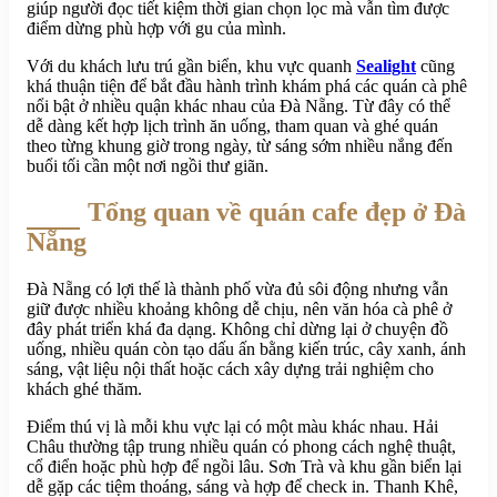
giúp người đọc tiết kiệm thời gian chọn lọc mà vẫn tìm được
điểm dừng phù hợp với gu của mình.
Với du khách lưu trú gần biển, khu vực quanh
Sealight
cũng
khá thuận tiện để bắt đầu hành trình khám phá các quán cà phê
nổi bật ở nhiều quận khác nhau của Đà Nẵng. Từ đây có thể
dễ dàng kết hợp lịch trình ăn uống, tham quan và ghé quán
theo từng khung giờ trong ngày, từ sáng sớm nhiều nắng đến
buổi tối cần một nơi ngồi thư giãn.
Tổng quan về quán cafe đẹp ở Đà
Nẵng
Đà Nẵng có lợi thế là thành phố vừa đủ sôi động nhưng vẫn
giữ được nhiều khoảng không dễ chịu, nên văn hóa cà phê ở
đây phát triển khá đa dạng. Không chỉ dừng lại ở chuyện đồ
uống, nhiều quán còn tạo dấu ấn bằng kiến trúc, cây xanh, ánh
sáng, vật liệu nội thất hoặc cách xây dựng trải nghiệm cho
khách ghé thăm.
Điểm thú vị là mỗi khu vực lại có một màu khác nhau. Hải
Châu thường tập trung nhiều quán có phong cách nghệ thuật,
cổ điển hoặc phù hợp để ngồi lâu. Sơn Trà và khu gần biển lại
dễ gặp các tiệm thoáng, sáng và hợp để check in. Thanh Khê,