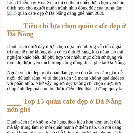
Liên Chiểu hay Hòa Xuân thì có thêm nhiều lựa chọn yên hơn,
thích hợp cho người muốn tránh nhịp đông đúc của trung tâm.
Tiêu chí lựa chọn quán cafe đẹp ở
Đà Nẵng
Danh sách dưới đây được chọn dựa trên những yếu tố có giá
trị thực tế như không gian có cá tính rõ ràng, khả năng tạo trải
nghiệm khác biệt, độ phù hợp với nhiều mục đích sử dụng và
mức độ được yêu thích trong cộng đồng đi cà phê tại Đà Nẵng.
Ngoài yếu tố đẹp, một quán đáng ghé còn cần có cảm giác dễ
ngồi, đủ ánh sáng, vị trí thuận tiện và menu không quá đuối so
với phần nhìn. Nhờ vậy, người đọc không chỉ chọn được nơi
chụp ảnh đẹp mà còn tìm được điểm đến thật sự đáng quay lại.
Top 15 quán cafe đẹp ở Đà Nẵng
nên ghé
Danh sách này không xếp hạng theo kiểu hơn kém tuyệt đối,
mà tập trung làm rõ mỗi quán mạnh ở điểm nào. Có nơi đáng
đi vì không gian xanh, có chỗ hợp cho người mê phong cách