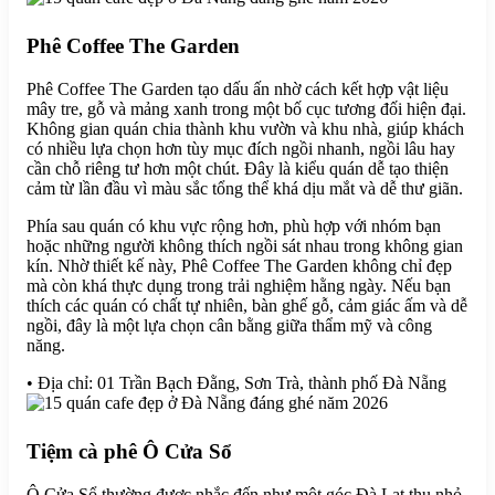
Phê Coffee The Garden
Phê Coffee The Garden tạo dấu ấn nhờ cách kết hợp vật liệu
mây tre, gỗ và mảng xanh trong một bố cục tương đối hiện đại.
Không gian quán chia thành khu vườn và khu nhà, giúp khách
có nhiều lựa chọn hơn tùy mục đích ngồi nhanh, ngồi lâu hay
cần chỗ riêng tư hơn một chút. Đây là kiểu quán dễ tạo thiện
cảm từ lần đầu vì màu sắc tổng thể khá dịu mắt và dễ thư giãn.
Phía sau quán có khu vực rộng hơn, phù hợp với nhóm bạn
hoặc những người không thích ngồi sát nhau trong không gian
kín. Nhờ thiết kế này, Phê Coffee The Garden không chỉ đẹp
mà còn khá thực dụng trong trải nghiệm hằng ngày. Nếu bạn
thích các quán có chất tự nhiên, bàn ghế gỗ, cảm giác ấm và dễ
ngồi, đây là một lựa chọn cân bằng giữa thẩm mỹ và công
năng.
• Địa chỉ: 01 Trần Bạch Đằng, Sơn Trà, thành phố Đà Nẵng
Tiệm cà phê Ô Cửa Sổ
Ô Cửa Sổ thường được nhắc đến như một góc Đà Lạt thu nhỏ