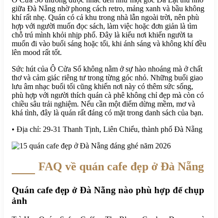
giữa Đà Nẵng nhờ phong cách retro, mảng xanh và bầu không
khí rất nhẹ. Quán có cả khu trong nhà lẫn ngoài trời, nên phù
hợp với người muốn đọc sách, làm việc hoặc đơn giản là tìm
chỗ trú mình khỏi nhịp phố. Đây là kiểu nơi khiến người ta
muốn đi vào buổi sáng hoặc tối, khi ánh sáng và không khí đều
lên mood rất tốt.
Sức hút của Ô Cửa Sổ không nằm ở sự hào nhoáng mà ở chất
thơ và cảm giác riêng tư trong từng góc nhỏ. Những buổi giao
lưu âm nhạc buổi tối cũng khiến nơi này có thêm sức sống,
phù hợp với người thích quán cà phê không chỉ đẹp mà còn có
chiều sâu trải nghiệm. Nếu cần một điểm dừng mềm, mơ và
khá tình, đây là quán rất đáng có mặt trong danh sách của bạn.
• Địa chỉ: 29-31 Thanh Tịnh, Liên Chiểu, thành phố Đà Nẵng
FAQ về quán cafe đẹp ở Đà Nẵng
Quán cafe đẹp ở Đà Nẵng nào phù hợp để chụp
ảnh