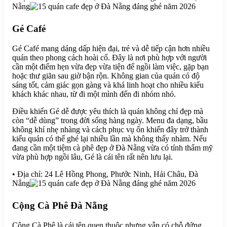
Nẵng
Gé Café
Gé Café mang dáng dấp hiện đại, trẻ và dễ tiếp cận hơn nhiều
quán theo phong cách hoài cổ. Đây là nơi phù hợp với người
cần một điểm hẹn vừa đẹp vừa tiện để ngồi làm việc, gặp bạn
hoặc thư giãn sau giờ bận rộn. Không gian của quán có độ
sáng tốt, cảm giác gọn gàng và khá linh hoạt cho nhiều kiểu
khách khác nhau, từ đi một mình đến đi nhóm nhỏ.
Điều khiến Gé dễ được yêu thích là quán không chỉ đẹp mà
còn “dễ dùng” trong đời sống hàng ngày. Menu đa dạng, bầu
không khí nhẹ nhàng và cách phục vụ ổn khiến đây trở thành
kiểu quán có thể ghé lại nhiều lần mà không thấy nhàm. Nếu
đang cần một tiệm cà phê đẹp ở Đà Nẵng vừa có tính thẩm mỹ
vừa phù hợp ngồi lâu, Gé là cái tên rất nên lưu lại.
• Địa chỉ: 24 Lê Hồng Phong, Phước Ninh, Hải Châu, Đà
Nẵng
Cộng Cà Phê Đà Nẵng
Cộng Cà Phê là cái tên quen thuộc nhưng vẫn có chỗ đứng