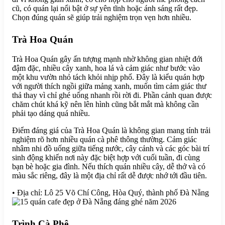
cũ, có quán lại nổi bật ở sự yên tĩnh hoặc ánh sáng rất đẹp.
Chọn đúng quán sẽ giúp trải nghiệm trọn vẹn hơn nhiều.
Trà Hoa Quán
Trà Hoa Quán gây ấn tượng mạnh nhờ không gian nhiệt đới
đậm đặc, nhiều cây xanh, hoa lá và cảm giác như bước vào
một khu vườn nhỏ tách khỏi nhịp phố. Đây là kiểu quán hợp
với người thích ngồi giữa mảng xanh, muốn tìm cảm giác thư
thả thay vì chỉ ghé uống nhanh rồi rời đi. Phần cảnh quan được
chăm chút khá kỹ nên lên hình cũng bắt mắt mà không cần
phải tạo dáng quá nhiều.
Điểm đáng giá của Trà Hoa Quán là không gian mang tính trải
nghiệm rõ hơn nhiều quán cà phê thông thường. Cảm giác
nhâm nhi đồ uống giữa tiếng nước, cây cảnh và các góc bài trí
sinh động khiến nơi này đặc biệt hợp với cuối tuần, đi cùng
bạn bè hoặc gia đình. Nếu thích quán nhiều cây, dễ thở và có
màu sắc riêng, đây là một địa chỉ rất dễ được nhớ tới đầu tiên.
• Địa chỉ: Lô 25 Võ Chí Công, Hòa Quý, thành phố Đà Nẵng
Trình Cà Phê