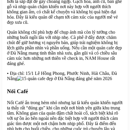
hơn là sắp đặt để gây choáng ngợp. Gạch hoa, ảnh cũ, bàn ghế
gỗ và nhịp quán chậm khiến nơi này hợp với người thích
không gian ấm, có chất kể chuyện và không bị quá hiện đại
hóa. Đây là kiểu quán dễ chạm tới cảm xúc của người mê vẻ
đẹp xưa cũ.
Quán không chỉ phù hợp để chụp ảnh mà còn lý tưởng cho
những buổi ngồi lâu với nhịp nhẹ. Cà phê ở đây được chăm
chút để giữ hương vị nguyên bản, giúp trải nghiệm không bị
lệch giữa phần nhìn và phần uống. Nếu cần một quán cafe đẹp
ở Đà Nẵng mang tinh thần nhà xưa, gần gũi và có chiều sâu
cảm xúc hơn những nơi thiên về check in, NAM House rất
đáng ghé.
• Địa chỉ: 15/1 Lê Hồng Phong, Phước Ninh, Hải Châu, Đà
Nẵng
Nối Café
Nối Café ẩn trong hẻm nhỏ nhưng lại là kiểu quán khiến người
ta thấy rất “đúng gu” khi cần một nơi bình yên giữa khu trung
tâm. Không gian của quán đậm chất hoài cổ, tách biệt khá rõ
với sự ồn ào bên ngoài nên đặc biệt hợp với người thích cảm
giác tìm được một nơi chậm hơn nhịp phố. Đây là điểm đến
phù hợp cho buổi chiều, cho những cuộc trò chuyện lâu và