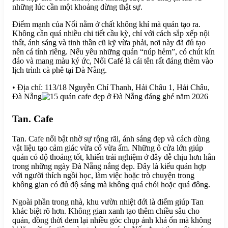
những lúc cần một khoảng dừng thật sự.
Điểm mạnh của Nối nằm ở chất không khí mà quán tạo ra.
Không cần quá nhiều chi tiết cầu kỳ, chỉ với cách sắp xếp nội
thất, ánh sáng và tinh thần cũ kỹ vừa phải, nơi này đã đủ tạo
nên cá tính riêng. Nếu yêu những quán “núp hẻm”, có chút kín
đáo và mang màu ký ức, Nối Café là cái tên rất đáng thêm vào
lịch trình cà phê tại Đà Nẵng.
• Địa chỉ: 113/18 Nguyễn Chí Thanh, Hải Châu 1, Hải Châu,
Đà Nẵng
Tan. Cafe
Tan. Cafe nổi bật nhờ sự rộng rãi, ánh sáng đẹp và cách dùng
vật liệu tạo cảm giác vừa cổ vừa ấm. Những ô cửa lớn giúp
quán có độ thoáng tốt, khiến trải nghiệm ở đây dễ chịu hơn hẳn
trong những ngày Đà Nẵng nắng đẹp. Đây là kiểu quán hợp
với người thích ngồi học, làm việc hoặc trò chuyện trong
không gian có đủ độ sáng mà không quá chói hoặc quá đông.
Ngoài phần trong nhà, khu vườn nhiệt đới là điểm giúp Tan
khác biệt rõ hơn. Không gian xanh tạo thêm chiều sâu cho
quán, đồng thời đem lại nhiều góc chụp ảnh khá ổn mà không