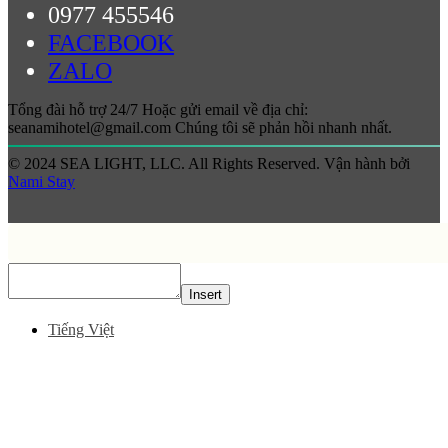
0977 455546
FACEBOOK
ZALO
Tổng đài hỗ trợ 24/7 Hoặc gửi email về địa chỉ:
seanamihotel@gmail.com Chúng tôi sẽ phản hồi nhanh nhất.
© 2024 SEA LIGHT, LLC. All Rights Reserved. Vận hành bởi
Nami Stay
Insert
Tiếng Việt