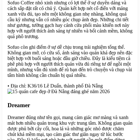
Sofuo Coffee nhỏ xinh nhưng có lợi thế ở sự duyên dáng và
cách sắp đặt rất có chủ ý. Quán kết hợp nét cổ điển với mảng
xanh vừa đủ, tạo nên một không gian nhẹ nhàng, không quá
cầu kỳ nhưng vẫn có nhiều góc chụp ảnh đẹp. Những chi tiết
như gương, tường gạch hay cánh cửa phối màu khiến nơi này
hợp với người thích ảnh sáng tự nhiên và bối cảnh mềm, không
quá phô trương.
Sofuo còn ghi điểm ở sự dễ chịu trong trải nghiệm tổng thể.
Không gian mở, có cửa sổ, ánh sáng vào quán khá đẹp nên đặc
biệt hợp với buổi sáng hoặc đầu giờ chiều. Đây là kiểu tiệm cà
phê phù hợp với người thích quán vừa đủ riêng tư để ngồi một
mình, nhưng vẫn đủ xinh để rủ bạn đến trò chuyện và chụp vài
tấm hình không cần chuẩn bị quá nhiều.
• Địa chỉ: K36/16 Lê Duẩn, thành phố Đà Nẵng
Dreamer
Dreamer đúng như tên gọi, mang cảm giác mơ màng và xanh
mát hơn nhiều quán trong khu vực trung tâm. Không gian quán
được phủ bởi cây cối, hoa lá và những góc nhỏ được chăm
chút khá mềm mại, tạo cảm giác thư giãn ngay từ lúc bước
vào. Đây là kiểu nơi phù hợp với người cần một điểm dừng