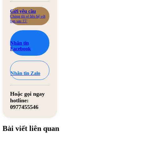
Gửi yêu cầu
Chúng tôi sẽ liên hệ với
bạn sau 15’
Nhắn tin
Facebook
Nhắn tin Zalo
Hoặc gọi ngay
hotline:
0977455546
Bài viết liên quan