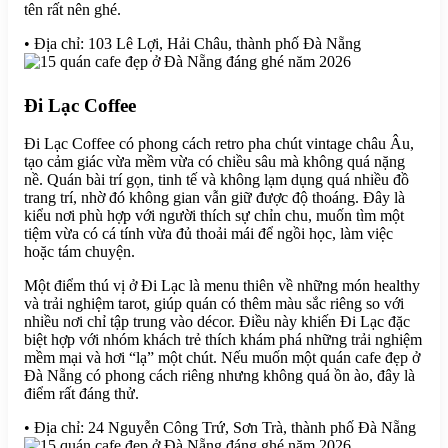
tên rất nên ghé.
• Địa chỉ: 103 Lê Lợi, Hải Châu, thành phố Đà Nẵng
Đi Lạc Coffee
Đi Lạc Coffee có phong cách retro pha chút vintage châu Âu,
tạo cảm giác vừa mềm vừa có chiều sâu mà không quá nặng
nề. Quán bài trí gọn, tinh tế và không lạm dụng quá nhiều đồ
trang trí, nhờ đó không gian vẫn giữ được độ thoáng. Đây là
kiểu nơi phù hợp với người thích sự chỉn chu, muốn tìm một
tiệm vừa có cá tính vừa đủ thoải mái để ngồi học, làm việc
hoặc tám chuyện.
Một điểm thú vị ở Đi Lạc là menu thiên về những món healthy
và trải nghiệm tarot, giúp quán có thêm màu sắc riêng so với
nhiều nơi chỉ tập trung vào décor. Điều này khiến Đi Lạc đặc
biệt hợp với nhóm khách trẻ thích khám phá những trải nghiệm
mềm mại và hơi “lạ” một chút. Nếu muốn một quán cafe đẹp ở
Đà Nẵng có phong cách riêng nhưng không quá ồn ào, đây là
điểm rất đáng thử.
• Địa chỉ: 24 Nguyễn Công Trứ, Sơn Trà, thành phố Đà Nẵng