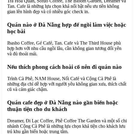
Trà Hoa Quán, Sofuo Coffee, The Bloom Garden, Dreamer và
Tan. Cafe là những lựa chọn khá nổi bật nếu ưu tiên không
gian lên hình đẹp và có nhiều góc check in.
Quán nào ở Đà Nẵng hợp để ngồi làm việc hoặc
học bài
Ibasho Coffee, Gé Café, Tan. Cafe và The Third House phù
hợp hơn với nhu cầu ngồi lâu, cần không gian tương đối yên
và đủ thoải mái.
Nếu thích phong cách hoài cổ nên đi quán nào
Trình Cà Phê, NAM House, Nối Café và Cộng Cà Phê là
những địa chỉ dễ hợp với người yêu không gian xưa, thích chất
cũ và cảm giác chậm.
Quán cafe đẹp ở Đà Nẵng nào gần biển hoặc
thuận tiện cho du khách
Dreamer, Đi Lạc Coffee, Phê Coffee The Garden và một số chi
nhánh Cộng Cà Phê là những lựa chọn khá tiện cho khách lưu
trú khu gần biển hoặc trung tâm.