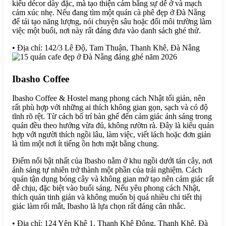
kiểu décor dày đặc, mà tạo thiện cảm bằng sự dễ ở và mạch
cảm xúc nhẹ. Nếu đang tìm một quán cà phê đẹp ở Đà Nẵng
để tái tạo năng lượng, nói chuyện sâu hoặc đổi môi trường làm
việc một buổi, nơi này rất đáng đưa vào danh sách ghé thử.
• Địa chỉ: 142/3 Lê Độ, Tam Thuận, Thanh Khê, Đà Nẵng
Ibasho Coffee
Ibasho Coffee & Hostel mang phong cách Nhật tối giản, nên
rất phù hợp với những ai thích không gian gọn, sạch và có độ
tĩnh rõ rệt. Từ cách bố trí bàn ghế đến cảm giác ánh sáng trong
quán đều theo hướng vừa đủ, không rườm rà. Đây là kiểu quán
hợp với người thích ngồi lâu, làm việc, viết lách hoặc đơn giản
là tìm một nơi ít tiếng ồn hơn mặt bằng chung.
Điểm nổi bật nhất của Ibasho nằm ở khu ngồi dưới tán cây, nơi
ánh sáng tự nhiên trở thành một phần của trải nghiệm. Cách
quán tận dụng bóng cây và không gian mở tạo nên cảm giác rất
dễ chịu, đặc biệt vào buổi sáng. Nếu yêu phong cách Nhật,
thích quán tinh giản và không muốn bị quá nhiều chi tiết thị
giác làm rối mắt, Ibasho là lựa chọn rất đáng cân nhắc.
• Địa chỉ: 124 Yên Khê 1, Thanh Khê Đông, Thanh Khê, Đà