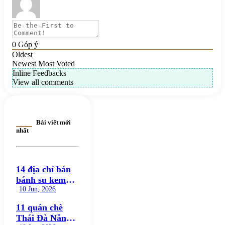
0
Góp ý
Oldest
Newest
Most Voted
Inline Feedbacks
View all comments
Bài viết mới
nhất
14 địa chỉ bán
bánh su kem
ngon nổi bật,
10 Jun, 2026
đáng thử nhất
11 quán chè
hiện nay
Thái Đà Nẵng