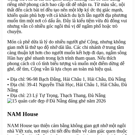
riêng nhờ phong cách bao cấp rất dễ nhận ra. Từ màu sắc, nội
thất đến cách bài trí đều tạo nên một lớp ký ức thị giác mạnh,
khiến quán phù hợp với cả khách du lịch lẫn người địa phương
muốn tìm một nơi có dấu ấn. Đây là kiểu tiệm vừa đủ đông vui
nhưng vẫn có nhiều góc ngồi thú vị để ngắm phố hoặc trò
chuyện.
Món cà phê dừa là lý do nhiều người ghé Cộng, nhưng không
gian mới là thứ tạo độ nhớ dài lâu. Các chi nhánh ở trung tâm
càng thuận lợi hơn cho người muốn kết hợp đi dạo, ngắm sông
Hàn hay ghé nhanh trong lịch trình tham quan. Nếu thích
phong cách cũ có tính biểu tượng và muốn một điểm dừng dễ
ghé, dễ tìm, Cộng vẫn là lựa chọn an toàn mà hiệu quả.
• Địa chỉ: 96-98 Bạch Đằng, Hải Châu 1, Hải Châu, Đà Nẵng
• Địa chỉ: 39-41 Nguyễn Thái Học, Hải Châu 1, Hải Châu, Đà
Nẵng
• Địa chỉ: 23 Lý Tự Trọng, Thạch Thang, Đà Nẵng
NAM House
NAM House tạo thiện cảm bằng không gian gợi nhớ một ngôi
nhà Việt xưa, nơi mọi chi tiết đều thiên về cảm giác quen thuộc