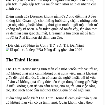
yên hơn, ít gấp gáp hơn và muốn tách khỏi nhịp đi nhanh của
thành phố.
Điểm mạnh của Dreamer không nằm ở sự phô diễn mà ở bầu
không khí. Quán hợp cho những buổi sáng chậm, những cuộc
hẹn nhẹ nhàng hoặc khoảng thời gian muốn ngồi một mình mà
không thấy bí bách. Nếu thích quán có nhiều cây, lên ảnh thơ
và đem lại cảm giác dịu mắt, Dreamer là lựa chọn rất dễ làm
người ta ở lại lâu hơn dự định ban đầu.
• Địa chỉ: 230 Nguyễn Công Trứ, Sơn Trà, Đà Nẵng
The Third House
The Third House mang tinh thần của một “chốn thứ ba” rất rõ,
nơi không phải nhà cũng không phải công việc, mà là khoảng
giữa để nghỉ đầu óc. Quán có màu sắc nghệ thuật, bài trí vừa
đủ ấm và không quá đông đúc nếu chọn đúng khung giờ. Đây
là kiểu không gian dễ tạo cảm hứng cho người làm việc sáng
tạo, đọc sách hoặc cần một nơi không quá ồn để ngồi lâu.
Điểm đáng nhắc tới ở The Third House là cảm giác thân quen
dù không gian vẫn có cá tính riêng. Quán không chạy theo