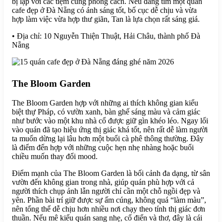
bị lặp với các tiệm cùng phong cách. Nếu đang tìm một quán
cafe đẹp ở Đà Nẵng có ánh sáng tốt, bố cục dễ chịu và vừa
hợp làm việc vừa hợp thư giãn, Tan là lựa chọn rất sáng giá.
• Địa chỉ: 10 Nguyễn Thiện Thuật, Hải Châu, thành phố Đà
Nẵng
The Bloom Garden
The Bloom Garden hợp với những ai thích không gian kiểu
biệt thự Pháp, có vườn xanh, bàn ghế sáng màu và cảm giác
như bước vào một khu nhà cổ được giữ gìn khéo léo. Ngay lối
vào quán đã tạo hiệu ứng thị giác khá tốt, nên rất dễ làm người
ta muốn dừng lại lâu hơn một buổi cà phê thông thường. Đây
là điểm đến hợp với những cuộc hẹn nhẹ nhàng hoặc buổi
chiều muốn thay đổi mood.
Điểm mạnh của The Bloom Garden là bối cảnh đa dạng, từ sân
vườn đến không gian trong nhà, giúp quán phù hợp với cả
người thích chụp ảnh lẫn người chỉ cần một chỗ ngồi đẹp và
yên. Phần bài trí giữ được sự ấm cúng, không quá “làm màu”,
nên tổng thể dễ chịu hơn nhiều nơi chạy theo tính thị giác đơn
thuần. Nếu mê kiểu quán sang nhẹ, cổ điển và thơ, đây là cái