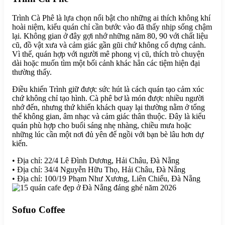
Trình Cà Phê là lựa chọn nổi bật cho những ai thích không khí
hoài niệm, kiểu quán chỉ cần bước vào đã thấy nhịp sống chậm
lại. Không gian ở đây gợi nhớ những năm 80, 90 với chất liệu
cũ, đồ vật xưa và cảm giác gần gũi chứ không cố dựng cảnh.
Vì thế, quán hợp với người mê phong vị cũ, thích trò chuyện
dài hoặc muốn tìm một bối cảnh khác hẳn các tiệm hiện đại
thường thấy.
Điều khiến Trình giữ được sức hút là cách quán tạo cảm xúc
chứ không chỉ tạo hình. Cà phê bơ là món được nhiều người
nhớ đến, nhưng thứ khiến khách quay lại thường nằm ở tổng
thể không gian, âm nhạc và cảm giác thân thuộc. Đây là kiểu
quán phù hợp cho buổi sáng nhẹ nhàng, chiều mưa hoặc
những lúc cần một nơi đủ yên để ngồi với bạn bè lâu hơn dự
kiến.
• Địa chỉ: 22/4 Lê Đình Dương, Hải Châu, Đà Nẵng
• Địa chỉ: 34/4 Nguyễn Hữu Thọ, Hải Châu, Đà Nẵng
• Địa chỉ: 100/19 Phạm Như Xương, Liên Chiểu, Đà Nẵng
Sofuo Coffee