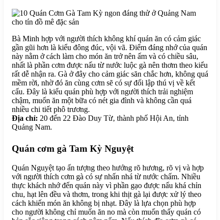
Bà Minh hợp với người thích không khí quán ăn có cảm giác
gần gũi hơn là kiểu đông đúc, vội vã. Điểm đáng nhớ của quán
này nằm ở cách làm cho món ăn trở nên ấm và có chiều sâu,
nhất là phần cơm được nấu từ nước luộc gà nên thơm theo kiểu
rất dễ nhận ra. Gà ở đây cho cảm giác săn chắc hơn, không quá
mềm rời, nhờ đó ăn cùng cơm sẽ có sự đối lập thú vị về kết
cấu. Đây là kiểu quán phù hợp với người thích trải nghiệm
chậm, muốn ăn một bữa có nét gia đình và không cần quá
nhiều chi tiết phô trương.
Địa chỉ:
20 đến 22 Đào Duy Từ, thành phố Hội An, tỉnh
Quảng Nam.
Quán cơm gà Tam Kỳ Nguyệt
Quán Nguyệt tạo ấn tượng theo hướng rõ hương, rõ vị và hợp
với người thích cơm gà có sự nhấn nhá từ nước chấm. Nhiều
thực khách nhớ đến quán này vì phần gạo được nấu khá chỉn
chu, hạt lên đều và thơm, trong khi thịt gà lại được xử lý theo
cách khiến món ăn không bị nhạt. Đây là lựa chọn phù hợp
cho người không chỉ muốn ăn no mà còn muốn thấy quán có