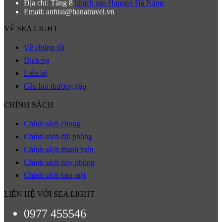
Địa chỉ: Tầng 8
khách sạn Hanami Đà Nẵng
Email: anhtai@hanatravel.vn
VỀ SEA LIGHT
Về chúng tôi
Dịch vụ
Liên hệ
Câu hỏi thường gặp
CHÍNH SÁCH
Chính sách chung
Chính sách đặt phòng
Chính sách thanh toán
Chính sách hủy phòng
Chính sách bảo mật
LIÊN HỆ VỚI SEA LIGHT
0977 455546