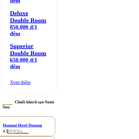
đêm
Deluxe
Double Room
850.000 đ/1
đêm
Superior
Double Room
650.000 đ/1
đêm
Xem thêm
Chuỗi khách sạn Nami
Stay
Hanami Hotel Danang
4.8
(1600 Review)
From Google Business