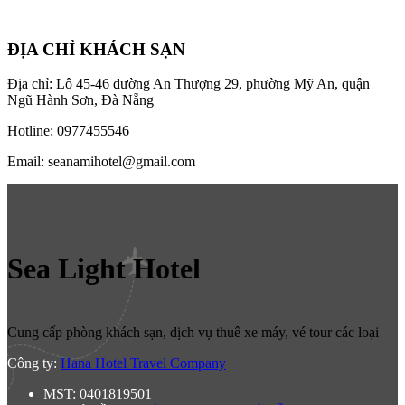
ĐỊA CHỈ KHÁCH SẠN
Địa chỉ: Lô 45-46 đường An Thượng 29, phường Mỹ An, quận
Ngũ Hành Sơn, Đà Nẵng
Hotline: 0977455546
Email: seanamihotel@gmail.com
Sea Light Hotel
Cung cấp phòng khách sạn, dịch vụ thuê xe máy, vé tour các loại
Công ty:
Hana Hotel Travel Company
MST: 0401819501