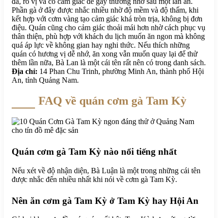
đà, rõ vị và có cảm giác dễ gây thương nhớ sau một lần ăn.
Phần gà ở đây được nhắc nhiều nhờ độ mềm và độ thấm, khi
kết hợp với cơm vàng tạo cảm giác khá tròn trịa, không bị đơn
điệu. Quán cũng cho cảm giác thoải mái hơn nhờ cách phục vụ
thân thiện, phù hợp với khách du lịch muốn ăn ngon mà không
quá áp lực về không gian hay nghi thức. Nếu thích những
quán có hương vị dễ nhớ, ăn xong vẫn muốn quay lại để thử
thêm lần nữa, Bà Lan là một cái tên rất nên có trong danh sách.
Địa chỉ:
14 Phan Chu Trinh, phường Minh An, thành phố Hội
An, tỉnh Quảng Nam.
FAQ về quán cơm gà Tam Kỳ
Quán cơm gà Tam Kỳ nào nổi tiếng nhất
Nếu xét về độ nhận diện, Bà Luận là một trong những cái tên
được nhắc đến nhiều nhất khi nói về cơm gà Tam Kỳ.
Nên ăn cơm gà Tam Kỳ ở Tam Kỳ hay Hội An