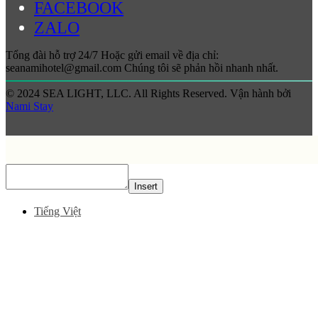
FACEBOOK
ZALO
Tổng đài hỗ trợ 24/7 Hoặc gửi email về địa chỉ:
seanamihotel@gmail.com Chúng tôi sẽ phản hồi nhanh nhất.
© 2024 SEA LIGHT, LLC. All Rights Reserved. Vận hành bởi
Nami Stay
Insert
Tiếng Việt