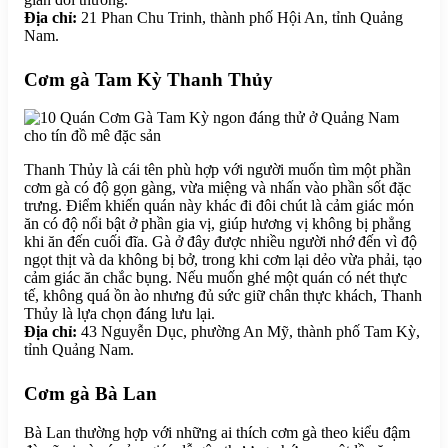
Địa chỉ:
21 Phan Chu Trinh, thành phố Hội An, tỉnh Quảng
Nam.
Cơm gà Tam Kỳ Thanh Thủy
Thanh Thủy là cái tên phù hợp với người muốn tìm một phần
cơm gà có độ gọn gàng, vừa miệng và nhấn vào phần sốt đặc
trưng. Điểm khiến quán này khác đi đôi chút là cảm giác món
ăn có độ nổi bật ở phần gia vị, giúp hương vị không bị phẳng
khi ăn đến cuối đĩa. Gà ở đây được nhiều người nhớ đến vì độ
ngọt thịt và da không bị bở, trong khi cơm lại dẻo vừa phải, tạo
cảm giác ăn chắc bụng. Nếu muốn ghé một quán có nét thực
tế, không quá ồn ào nhưng đủ sức giữ chân thực khách, Thanh
Thủy là lựa chọn đáng lưu lại.
Địa chỉ:
43 Nguyễn Dục, phường An Mỹ, thành phố Tam Kỳ,
tỉnh Quảng Nam.
Cơm gà Bà Lan
Bà Lan thường hợp với những ai thích cơm gà theo kiểu đậm