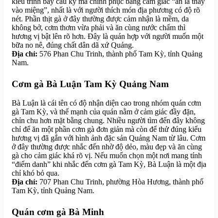
kiểu trình bày cầu kỳ mà chinh phục bằng cảm giác “ăn là thấy
vào miệng”, nhất là với người thích món địa phương có độ rõ
nét. Phần thịt gà ở đây thường được cảm nhận là mềm, da
không bở, cơm thơm vừa phải và ăn cùng nước chấm thì
hương vị bật lên rõ hơn. Đây là quán hợp với người muốn một
bữa no nê, đúng chất dân dã xứ Quảng.
Địa chỉ:
576 Phan Chu Trinh, thành phố Tam Kỳ, tỉnh Quảng
Nam.
Cơm gà Bà Luận Tam Kỳ Quảng Nam
Bà Luận là cái tên có độ nhận diện cao trong nhóm quán cơm
gà Tam Kỳ, và thế mạnh của quán nằm ở cảm giác đầy đặn,
chỉn chu hơn mặt bằng chung. Nhiều người tìm đến đây không
chỉ để ăn một phần cơm gà đơn giản mà còn để thử đúng kiểu
hương vị đã gắn với hình ảnh đặc sản Quảng Nam từ lâu. Cơm
ở đây thường được nhắc đến nhờ độ dẻo, màu đẹp và ăn cùng
gà cho cảm giác khá rõ vị. Nếu muốn chọn một nơi mang tính
“điểm danh” khi nhắc đến cơm gà Tam Kỳ, Bà Luận là một địa
chỉ khó bỏ qua.
Địa chỉ:
707 Phan Chu Trinh, phường Hòa Hương, thành phố
Tam Kỳ, tỉnh Quảng Nam.
Quán cơm gà Bà Minh