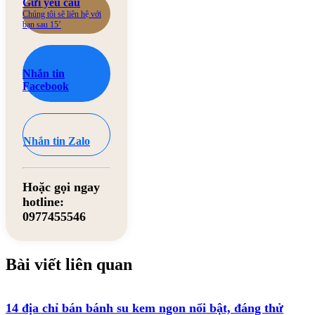
Gửi yêu cầu
Chúng tôi sẽ liên hệ với
bạn sau 15’
Nhắn tin
Facebook
Nhắn tin Zalo
Hoặc gọi ngay
hotline:
0977455546
Bài viết liên quan
14 địa chỉ bán bánh su kem ngon nổi bật, đáng thử