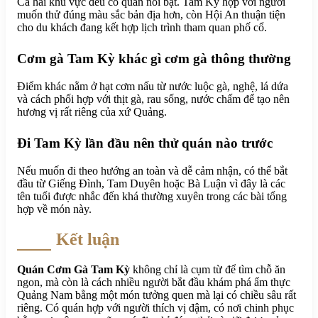
Cả hai khu vực đều có quán nổi bật. Tam Kỳ hợp với người
muốn thử đúng màu sắc bản địa hơn, còn Hội An thuận tiện
cho du khách đang kết hợp lịch trình tham quan phố cổ.
Cơm gà Tam Kỳ khác gì cơm gà thông thường
Điểm khác nằm ở hạt cơm nấu từ nước luộc gà, nghệ, lá dứa
và cách phối hợp với thịt gà, rau sống, nước chấm để tạo nên
hương vị rất riêng của xứ Quảng.
Đi Tam Kỳ lần đầu nên thử quán nào trước
Nếu muốn đi theo hướng an toàn và dễ cảm nhận, có thể bắt
đầu từ Giếng Đình, Tam Duyên hoặc Bà Luận vì đây là các
tên tuổi được nhắc đến khá thường xuyên trong các bài tổng
hợp về món này.
Kết luận
Quán Cơm Gà Tam Kỳ
không chỉ là cụm từ để tìm chỗ ăn
ngon, mà còn là cách nhiều người bắt đầu khám phá ẩm thực
Quảng Nam bằng một món tưởng quen mà lại có chiều sâu rất
riêng. Có quán hợp với người thích vị đậm, có nơi chinh phục