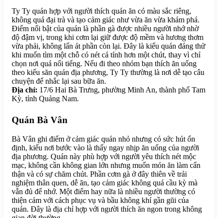
Ty Ty quán hợp với người thích quán ăn có màu sắc riêng,
không quá đại trà và tạo cảm giác như vừa ăn vừa khám phá.
Điểm nổi bật của quán là phần gà được nhiều người nhớ nhờ
độ đậm vị, trong khi cơm lại giữ được độ mềm và hương thơm
vừa phải, không lấn át phần còn lại. Đây là kiểu quán đáng thử
khi muốn tìm một chỗ có nét cá tính hơn một chút, thay vì chỉ
chọn nơi quá nổi tiếng. Nếu đi theo nhóm bạn thích ăn uống
theo kiểu săn quán địa phương, Ty Ty thường là nơi dễ tạo câu
chuyện để nhắc lại sau bữa ăn.
Địa chỉ:
17/6 Hai Bà Trưng, phường Minh An, thành phố Tam
Kỳ, tỉnh Quảng Nam.
Quán Bà Vân
Bà Vân ghi điểm ở cảm giác quán nhỏ nhưng có sức hút ổn
định, kiểu nơi bước vào là thấy ngay nhịp ăn uống của người
địa phương. Quán này phù hợp với người yêu thích nét mộc
mạc, không cần không gian lớn nhưng muốn món ăn làm cẩn
thận và có sự chăm chút. Phần cơm gà ở đây thiên về trải
nghiệm thân quen, dễ ăn, tạo cảm giác không quá cầu kỳ mà
vẫn đủ để nhớ. Một điểm hay nữa là nhiều người thường có
thiện cảm với cách phục vụ và bầu không khí gần gũi của
quán. Đây là địa chỉ hợp với người thích ăn ngon trong không
gian đời thường.