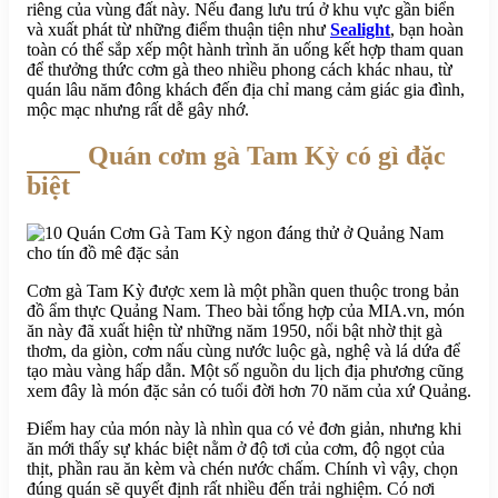
riêng của vùng đất này. Nếu đang lưu trú ở khu vực gần biển
và xuất phát từ những điểm thuận tiện như
Sealight
, bạn hoàn
toàn có thể sắp xếp một hành trình ăn uống kết hợp tham quan
để thưởng thức cơm gà theo nhiều phong cách khác nhau, từ
quán lâu năm đông khách đến địa chỉ mang cảm giác gia đình,
mộc mạc nhưng rất dễ gây nhớ.
Quán cơm gà Tam Kỳ có gì đặc
biệt
Cơm gà Tam Kỳ được xem là một phần quen thuộc trong bản
đồ ẩm thực Quảng Nam. Theo bài tổng hợp của MIA.vn, món
ăn này đã xuất hiện từ những năm 1950, nổi bật nhờ thịt gà
thơm, da giòn, cơm nấu cùng nước luộc gà, nghệ và lá dứa để
tạo màu vàng hấp dẫn. Một số nguồn du lịch địa phương cũng
xem đây là món đặc sản có tuổi đời hơn 70 năm của xứ Quảng.
Điểm hay của món này là nhìn qua có vẻ đơn giản, nhưng khi
ăn mới thấy sự khác biệt nằm ở độ tơi của cơm, độ ngọt của
thịt, phần rau ăn kèm và chén nước chấm. Chính vì vậy, chọn
đúng quán sẽ quyết định rất nhiều đến trải nghiệm. Có nơi