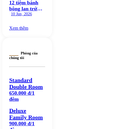
12 tiệm bánh
bông lan trứng
muối Đà Nẵng
10 Jun, 2026
ngon nức tiếng
đáng thử
Xem thêm
Phòng của
chúng tôi
Standard
Double Room
650.000 đ/1
đêm
Deluxe
Family Room
900.000 đ/1