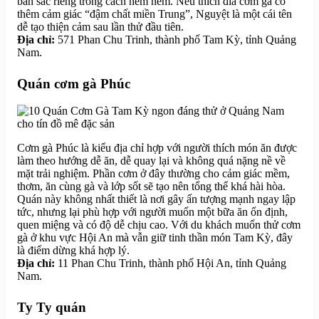
bản sắc riêng trong cách nêm nếm. Nếu thích đĩa cơm gà có
thêm cảm giác “đậm chất miền Trung”, Nguyệt là một cái tên
dễ tạo thiện cảm sau lần thử đầu tiên.
Địa chỉ:
571 Phan Chu Trinh, thành phố Tam Kỳ, tỉnh Quảng
Nam.
Quán cơm gà Phúc
Cơm gà Phúc là kiểu địa chỉ hợp với người thích món ăn được
làm theo hướng dễ ăn, dễ quay lại và không quá nặng nề về
mặt trải nghiệm. Phần cơm ở đây thường cho cảm giác mềm,
thơm, ăn cùng gà và lớp sốt sẽ tạo nên tổng thể khá hài hòa.
Quán này không nhất thiết là nơi gây ấn tượng mạnh ngay lập
tức, nhưng lại phù hợp với người muốn một bữa ăn ổn định,
quen miệng và có độ dễ chịu cao. Với du khách muốn thử cơm
gà ở khu vực Hội An mà vẫn giữ tinh thần món Tam Kỳ, đây
là điểm dừng khá hợp lý.
Địa chỉ:
11 Phan Chu Trinh, thành phố Hội An, tỉnh Quảng
Nam.
Ty Ty quán