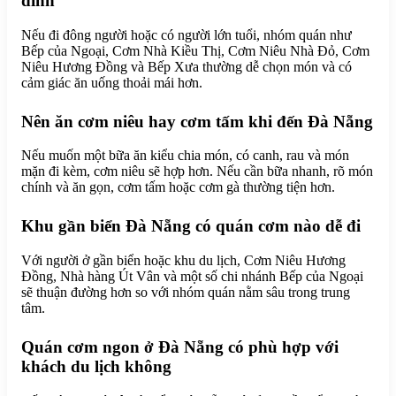
đình
Nếu đi đông người hoặc có người lớn tuổi, nhóm quán như
Bếp của Ngoại, Cơm Nhà Kiều Thị, Cơm Niêu Nhà Đỏ, Cơm
Niêu Hương Đồng và Bếp Xưa thường dễ chọn món và có
cảm giác ăn uống thoải mái hơn.
Nên ăn cơm niêu hay cơm tấm khi đến Đà Nẵng
Nếu muốn một bữa ăn kiểu chia món, có canh, rau và món
mặn đi kèm, cơm niêu sẽ hợp hơn. Nếu cần bữa nhanh, rõ món
chính và ăn gọn, cơm tấm hoặc cơm gà thường tiện hơn.
Khu gần biển Đà Nẵng có quán cơm nào dễ đi
Với người ở gần biển hoặc khu du lịch, Cơm Niêu Hương
Đồng, Nhà hàng Út Vân và một số chi nhánh Bếp của Ngoại
sẽ thuận đường hơn so với nhóm quán nằm sâu trong trung
tâm.
Quán cơm ngon ở Đà Nẵng có phù hợp với
khách du lịch không