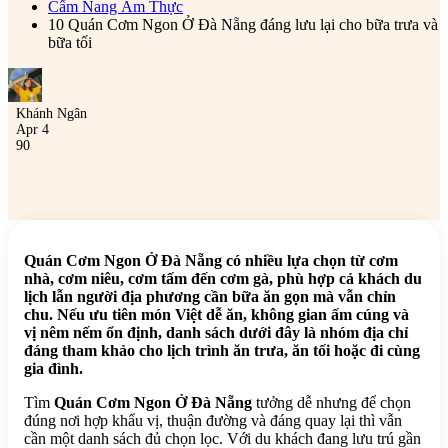
Cẩm Nang Ẩm Thực
10 Quán Cơm Ngon Ở Đà Nẵng đáng lưu lại cho bữa trưa và
bữa tối
Khánh Ngân
Apr 4
90
Quán Cơm Ngon Ở Đà Nẵng có nhiều lựa chọn từ cơm
nhà, cơm niêu, cơm tấm đến cơm gà, phù hợp cả khách du
lịch lẫn người địa phương cần bữa ăn gọn mà vẫn chỉn
chu. Nếu ưu tiên món Việt dễ ăn, không gian ấm cúng và
vị nêm nếm ổn định, danh sách dưới đây là nhóm địa chỉ
đáng tham khảo cho lịch trình ăn trưa, ăn tối hoặc đi cùng
gia đình.
Tìm
Quán Cơm Ngon Ở Đà Nẵng
tưởng dễ nhưng để chọn
đúng nơi hợp khẩu vị, thuận đường và đáng quay lại thì vẫn
cần một danh sách đủ chọn lọc. Với du khách đang lưu trú gần