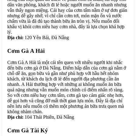
dân văn phòng, khách đi lẻ hoặc người muốn ăn nhanh nhưng
vẫn thấy ngon miệng. Cái hay của cơm tấm nằm ở sự đơn giản
nhưng dễ gây nhớ, vì chỉ cần cơm tơi, món mặn ổn và nước
chấm vừa là đã đủ tạo thành bữa ăn tròn vị. Nếu muốn đổi
khẩu vị khỏi cơm niêu hay cơm nhà, đây là lựa chọn khá hợp
lý.
Địa chỉ:
120 Yên Bái, Đà Nẵng
Cơm Gà A Hải
Cơm Gà A Hải là một cái tên quen với nhiều người khi nhắc
đến bữa cơm gà ở Đà Nẵng. Điểm hấp dẫn của cơm gà nằm ở
chỗ dễ ăn, gọn bữa và gần như phù hợp với hầu hết nhóm
khách, từ khách du lịch đi lẻ đến người địa phương cần ăn
nhanh. A Hải thường hợp với những ai không muốn ăn bữa
quá nặng nhưng vẫn muốn món chính có điểm nhấn rõ ràng.
So với cơm niêu hay cơm tấm, cơm gà tạo cảm giác nhẹ hơn,
dễ gọi hơn và cũng đỡ mất thời gian lựa món. Đây là địa chỉ
nên lưu nếu muốn có thêm một phương án bữa trưa quen mà
không nhàm chán.
Địa chỉ:
104 Thái Phiên, Đà Nẵng
Cơm Gà Tài Ký