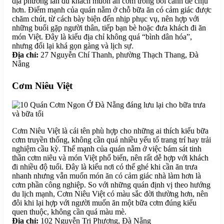
địa phương lẫn du khách muốn ăn cơm trong bối cảnh dễ chịu
hơn. Điểm mạnh của quán nằm ở chỗ bữa ăn có cảm giác được
chăm chút, từ cách bày biện đến nhịp phục vụ, nên hợp với
những buổi gặp người thân, tiếp bạn bè hoặc đưa khách đi ăn
món Việt. Đây là kiểu địa chỉ không quá “bình dân hóa”,
nhưng đổi lại khá gọn gàng và lịch sự.
Địa chỉ:
27 Nguyễn Chí Thanh, phường Thạch Thang, Đà
Nẵng
Cơm Niêu Việt
Cơm Niêu Việt là cái tên phù hợp cho những ai thích kiểu bữa
cơm truyền thống, không cần quá nhiều yếu tố trang trí hay trải
nghiệm cầu kỳ. Thế mạnh của quán nằm ở việc bám sát tinh
thần cơm niêu và món Việt phổ biến, nên rất dễ hợp với khách
đi nhiều độ tuổi. Đây là kiểu nơi có thể ghé khi cần ăn trưa
nhanh nhưng vẫn muốn món ăn có cảm giác nhà làm hơn là
cơm phần công nghiệp. So với những quán định vị theo hướng
du lịch mạnh, Cơm Niêu Việt có màu sắc đời thường hơn, nên
đôi khi lại hợp với người muốn ăn một bữa cơm đúng kiểu
quen thuộc, không cần quá màu mè.
Địa chỉ:
102 Nguyễn Tri Phương, Đà Nẵng