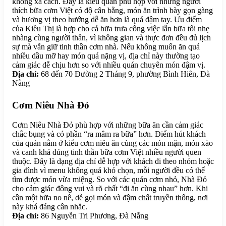
không xa cách. Đây là kiểu quán phù hợp với những người
thích bữa cơm Việt có độ cân bằng, món ăn trình bày gọn gàng
và hương vị theo hướng dễ ăn hơn là quá đậm tay. Ưu điểm
của Kiều Thị là hợp cho cả bữa trưa công việc lẫn bữa tối nhẹ
nhàng cùng người thân, vì không gian và thực đơn đều đủ lịch
sự mà vẫn giữ tinh thần cơm nhà. Nếu không muốn ăn quá
nhiều dầu mỡ hay món quá nặng vị, địa chỉ này thường tạo
cảm giác dễ chịu hơn so với nhiều quán chuyên món đậm vị.
Địa chỉ:
68 đến 70 Đường 2 Tháng 9, phường Bình Hiên, Đà
Nẵng
Cơm Niêu Nhà Đỏ
Cơm Niêu Nhà Đỏ phù hợp với những bữa ăn cần cảm giác
chắc bụng và có phần “ra mâm ra bữa” hơn. Điểm hút khách
của quán nằm ở kiểu cơm niêu ăn cùng các món mặn, món xào
và canh khá đúng tinh thần bữa cơm Việt nhiều người quen
thuộc. Đây là dạng địa chỉ dễ hợp với khách đi theo nhóm hoặc
gia đình vì menu không quá khó chọn, mỗi người đều có thể
tìm được món vừa miệng. So với các quán cơm nhỏ, Nhà Đỏ
cho cảm giác đông vui và rõ chất “đi ăn cùng nhau” hơn. Khi
cần một bữa no nê, dễ gọi món và đậm chất truyền thống, nơi
này khá đáng cân nhắc.
Địa chỉ:
86 Nguyễn Tri Phương, Đà Nẵng