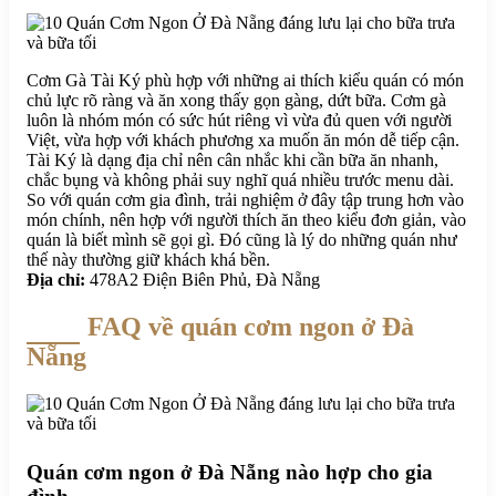
Cơm Gà Tài Ký phù hợp với những ai thích kiểu quán có món
chủ lực rõ ràng và ăn xong thấy gọn gàng, dứt bữa. Cơm gà
luôn là nhóm món có sức hút riêng vì vừa đủ quen với người
Việt, vừa hợp với khách phương xa muốn ăn món dễ tiếp cận.
Tài Ký là dạng địa chỉ nên cân nhắc khi cần bữa ăn nhanh,
chắc bụng và không phải suy nghĩ quá nhiều trước menu dài.
So với quán cơm gia đình, trải nghiệm ở đây tập trung hơn vào
món chính, nên hợp với người thích ăn theo kiểu đơn giản, vào
quán là biết mình sẽ gọi gì. Đó cũng là lý do những quán như
thế này thường giữ khách khá bền.
Địa chỉ:
478A2 Điện Biên Phủ, Đà Nẵng
FAQ về quán cơm ngon ở Đà
Nẵng
Quán cơm ngon ở Đà Nẵng nào hợp cho gia