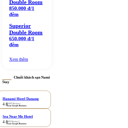
Double Room
850.000 đ/1
đêm
Superior
Double Room
650.000 đ/1
đêm
Xem thêm
Chuỗi khách sạn Nami
Stay
Hanami Hotel Danang
4.8
(1600 Review)
From Google Business
Sea Near Me Hotel
4.8
(489 Review)
From Google Business