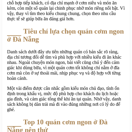
chỗ hợp tiếp khách, có địa chỉ mạnh ở cơm niêu và món ăn
kèm, còn một số quán lại chinh phục nhờ món riêng nổi bật. Vì
vậy, thay vì tìm theo kiểu chung chung, chọn theo nhu cầu
thực tế sẽ giúp bữa ăn đáng giá hơn.
Tiêu chí lựa chọn quán cơm ngon
ở Đà Nẵng
Danh sách dưới đây ưu tiên những quán có bản sắc rõ ràng,
địa chỉ tương đối dễ tìm và phù hợp với nhiều kiểu đi ăn khác
nhau. Ngoài chuyện món ngon, bài viết cũng chú ý đến cảm
giác khi dùng bữa, vì một quán cơm tốt không chỉ nằm ở đĩa
cơm mà còn ở sự thoải mái, nhịp phục vụ và độ hợp với từng
hoàn cảnh.
Một vài điểm được cân nhắc gồm kiểu món chủ đạo, tính ổn
định trong khẩu vị, mức độ phù hợp cho khách du lịch hoặc
gia đình, và cảm giác tổng thể khi ăn tại quán. Nhờ vậy, danh
sách không bị dàn trải mà đi vào đúng những nơi có lý do để
ghé.
Top 10 quán cơm ngon ở Đà
Nẵng nên thử