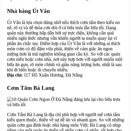
Nhà hàng Út Vân
Út Vân là lựa chọn đáng nhớ nếu thích cơm tấm theo kiểu no
nê, rõ vị và dễ thỏa cơn đói ở cả bữa trưa lẫn bữa tối. Dạng
quán này thường hấp dẫn bởi sự trực diện, không cần quá
nhiều nghi thức nhưng vẫn khiến người ta muốn quay lại vì
phần ăn chắc tay. Điểm hợp của Út Vân là với những ai thích
món cơm có độ đậm vừa phải, thiên về cảm giác ăn ngon
miệng hơn là trải nghiệm không gian cầu kỳ. So với các quán
cơm niêu hoặc cơm nhà, nơi này hợp hơn với người muốn một
bữa ăn gọn, rõ món chính và giàu năng lượng hơn, nhất là sau
khi đi biển hoặc di chuyển nhiều.
Địa chỉ:
117 Hồ Xuân Hương, Đà Nẵng
Cơm Tấm Bà Lang
Cơm Tấm Bà Lang là địa chỉ phù hợp với người mê cơm tấm
kiểu quen thuộc, thiên về sự dễ ăn và nhanh gọn. So với những
quán cơm gia đình hoặc nhà hàng món Việt, Bà Lang có nhịp
riêng của một quán ăn thiên về phần cơm cá nhân, rất hợp cho