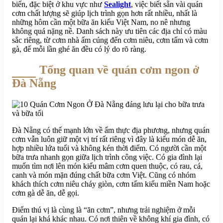
biển, đặc biệt ở khu vực như
Sealight
, việc biết sẵn vài quán
cơm chất lượng sẽ giúp lịch trình gọn hơn rất nhiều, nhất là
những hôm cần một bữa ăn kiểu Việt Nam, no nê nhưng
không quá nặng nề. Danh sách này ưu tiên các địa chỉ có màu
sắc riêng, từ cơm nhà ấm cúng đến cơm niêu, cơm tấm và cơm
gà, để mỗi lần ghé ăn đều có lý do rõ ràng.
Tổng quan về quán cơm ngon ở
Đà Nẵng
Đà Nẵng có thế mạnh lớn về ẩm thực địa phương, nhưng quán
cơm vẫn luôn giữ một vị trí rất riêng vì đây là kiểu món dễ ăn,
hợp nhiều lứa tuổi và không kén thời điểm. Có người cần một
bữa trưa nhanh gọn giữa lịch trình công việc. Có gia đình lại
muốn tìm nơi lên món kiểu mâm cơm quen thuộc, có rau, cá,
canh và món mặn đúng chất bữa cơm Việt. Cũng có nhóm
khách thích cơm niêu cháy giòn, cơm tấm kiểu miền Nam hoặc
cơm gà dễ ăn, dễ gọi.
Điểm thú vị là cùng là “ăn cơm”, nhưng trải nghiệm ở mỗi
quán lại khá khác nhau. Có nơi thiên về không khí gia đình, có