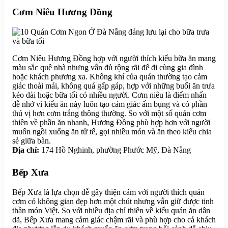
Cơm Niêu Hương Đồng
Cơm Niêu Hương Đồng hợp với người thích kiểu bữa ăn mang
màu sắc quê nhà nhưng vẫn đủ rộng rãi để đi cùng gia đình
hoặc khách phương xa. Không khí của quán thường tạo cảm
giác thoải mái, không quá gấp gáp, hợp với những buổi ăn trưa
kéo dài hoặc bữa tối có nhiều người. Cơm niêu là điểm nhấn
dễ nhớ vì kiểu ăn này luôn tạo cảm giác ấm bụng và có phần
thú vị hơn cơm trắng thông thường. So với một số quán cơm
thiên về phần ăn nhanh, Hương Đồng phù hợp hơn với người
muốn ngồi xuống ăn tử tế, gọi nhiều món và ăn theo kiểu chia
sẻ giữa bàn.
Địa chỉ:
174 Hồ Nghinh, phường Phước Mỹ, Đà Nẵng
Bếp Xưa
Bếp Xưa là lựa chọn dễ gây thiện cảm với người thích quán
cơm có không gian đẹp hơn một chút nhưng vẫn giữ được tinh
thần món Việt. So với nhiều địa chỉ thiên về kiểu quán ăn dân
dã, Bếp Xưa mang cảm giác chậm rãi và phù hợp cho cả khách