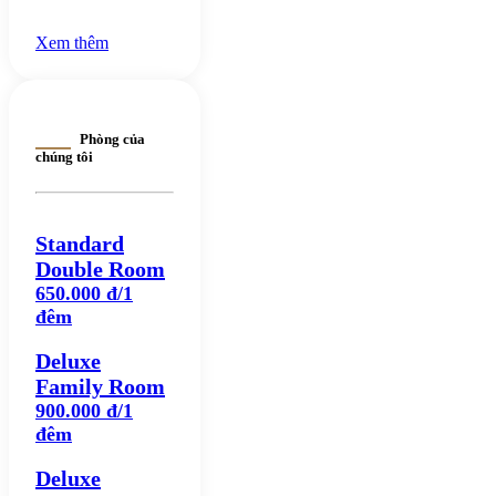
ngon nức tiếng
đáng thử
Xem thêm
Phòng của
chúng tôi
Standard
Double Room
650.000 đ/1
đêm
Deluxe
Family Room
900.000 đ/1
đêm
Deluxe