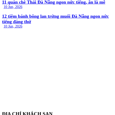
11 quán chè Thái Đà Nẵng ngon nức tiếng, ăn là mê
10 Jun, 2026
12 tiệm bánh bông lan trứng muối Đà Nẵng ngon nức
tiếng đáng thử
10 Jun, 2026
ĐỊA CHỈ KHÁCH SẠN