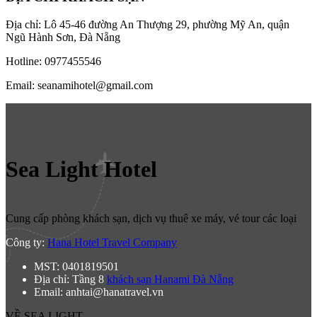
Địa chỉ: Lô 45-46 đường An Thượng 29, phường Mỹ An, quận
Ngũ Hành Sơn, Đà Nẵng
Hotline: 0977455546
Email: seanamihotel@gmail.com
Sea Light Hotel
Cung cấp phòng khách sạn, dịch vụ thuê xe máy, vé tour các loại
Công ty:
Hana Hotel Travel Company
MST: 0401819501
Địa chỉ: Tầng 8
khách sạn Hanami Đà Nẵng
Email: anhtai@hanatravel.vn
VỀ SEA LIGHT