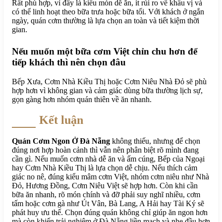
Rất phù hợp, vì đây là kiểu món dễ ăn, ít rủi ro về khẩu vị và
có thể linh hoạt theo bữa trưa hoặc bữa tối. Với khách ở ngắn
ngày, quán cơm thường là lựa chọn an toàn và tiết kiệm thời
gian.
Nếu muốn một bữa cơm Việt chỉn chu hơn để
tiếp khách thì nên chọn đâu
Bếp Xưa, Cơm Nhà Kiều Thị hoặc Cơm Niêu Nhà Đỏ sẽ phù
hợp hơn vì không gian và cảm giác dùng bữa thường lịch sự,
gọn gàng hơn nhóm quán thiên về ăn nhanh.
Kết luận
Quán Cơm Ngon Ở Đà Nẵng
không thiếu, nhưng để chọn
đúng nơi hợp hoàn cảnh thì vẫn nên phân biệt rõ mình đang
cần gì. Nếu muốn cơm nhà dễ ăn và ấm cúng, Bếp của Ngoại
hay Cơm Nhà Kiều Thị là lựa chọn dễ chịu. Nếu thích cảm
giác no nê, đúng kiểu mâm cơm Việt, nhóm cơm niêu như Nhà
Đỏ, Hương Đồng, Cơm Niêu Việt sẽ hợp hơn. Còn khi cần
bữa ăn nhanh, rõ món chính và đỡ phải suy nghĩ nhiều, cơm
tấm hoặc cơm gà như Út Vân, Bà Lang, A Hải hay Tài Ký sẽ
phát huy ưu thế. Chọn đúng quán không chỉ giúp ăn ngon hơn
mà còn khiến trải nghiệm ở Đà Nẵng liền mạch và nhẹ đầu hơn