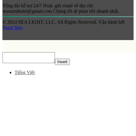
Tổng đài hỗ trợ 24/7 Hoặc gửi email về địa chỉ:
seanamihotel@gmail.com Chúng tôi sẽ phản hồi nhanh nhất.
© 2024 SEA LIGHT, LLC. All Rights Reserved. Vận hành bởi
Nami Stay
Insert
Tiếng Việt