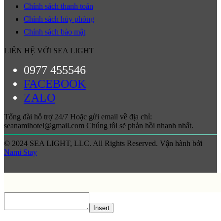
Chính sách thanh toán
Chính sách hủy phòng
Chính sách bảo mật
LIÊN HỆ VỚI SEA LIGHT
0977 455546
FACEBOOK
ZALO
Tổng đài hỗ trợ 24/7 Hoặc gửi email về địa chỉ:
seanamihotel@gmail.com Chúng tôi sẽ phản hồi nhanh nhất.
© 2024 SEA LIGHT, LLC. All Rights Reserved. Vận hành bởi
Nami Stay
Insert