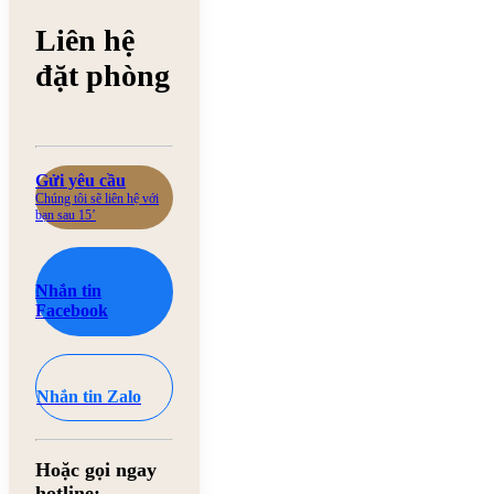
Liên hệ
đặt phòng
Gửi yêu cầu
Chúng tôi sẽ liên hệ với
bạn sau 15’
Nhắn tin
Facebook
Nhắn tin Zalo
Hoặc gọi ngay
hotline: