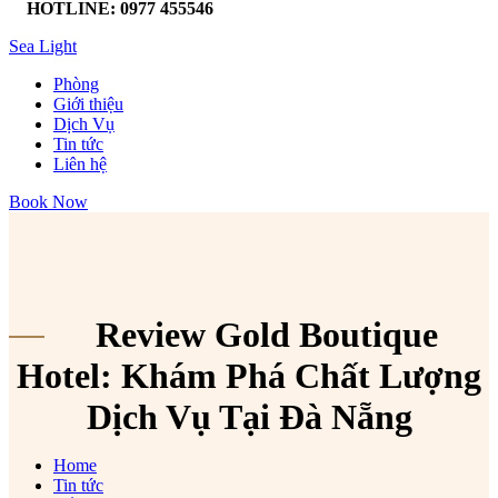
HOTLINE: 0977 455546
Sea Light
Phòng
Giới thiệu
Dịch Vụ
Tin tức
Liên hệ
Book Now
Review Gold Boutique
Hotel: Khám Phá Chất Lượng
Dịch Vụ Tại Đà Nẵng
Home
Tin tức