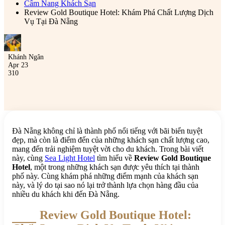
Cẩm Nang Khách Sạn
Review Gold Boutique Hotel: Khám Phá Chất Lượng Dịch
Vụ Tại Đà Nẵng
Khánh Ngân
Apr 23
310
Đà Nẵng không chỉ là thành phố nổi tiếng với bãi biển tuyệt
đẹp, mà còn là điểm đến của những khách sạn chất lượng cao,
mang đến trải nghiệm tuyệt vời cho du khách. Trong bài viết
này, cùng
Sea Light Hotel
tìm hiểu về
Review Gold Boutique
Hotel
, một trong những khách sạn được yêu thích tại thành
phố này. Cùng khám phá những điểm mạnh của khách sạn
này, và lý do tại sao nó lại trở thành lựa chọn hàng đầu của
nhiều du khách khi đến Đà Nẵng.
Review Gold Boutique Hotel: