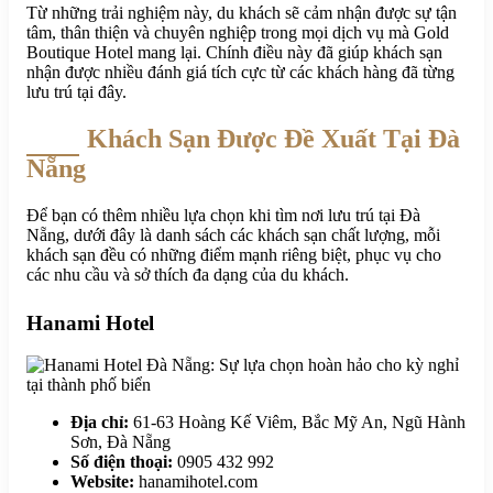
Từ những trải nghiệm này, du khách sẽ cảm nhận được sự tận
tâm, thân thiện và chuyên nghiệp trong mọi dịch vụ mà Gold
Boutique Hotel mang lại. Chính điều này đã giúp khách sạn
nhận được nhiều đánh giá tích cực từ các khách hàng đã từng
lưu trú tại đây.
Khách Sạn Được Đề Xuất Tại Đà
Nẵng
Để bạn có thêm nhiều lựa chọn khi tìm nơi lưu trú tại Đà
Nẵng, dưới đây là danh sách các khách sạn chất lượng, mỗi
khách sạn đều có những điểm mạnh riêng biệt, phục vụ cho
các nhu cầu và sở thích đa dạng của du khách.
Hanami Hotel
Địa chỉ:
61-63 Hoàng Kế Viêm, Bắc Mỹ An, Ngũ Hành
Sơn, Đà Nẵng
Số điện thoại:
0905 432 992
Website:
hanamihotel.com