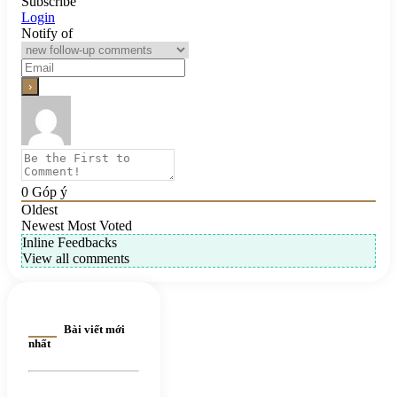
Subscribe
Login
Notify of
0
Góp ý
Oldest
Newest
Most Voted
Inline Feedbacks
View all comments
Bài viết mới
nhất