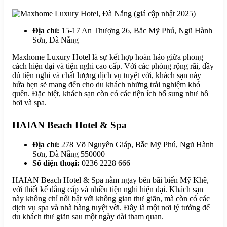
Địa chỉ:
15-17 An Thượng 26, Bắc Mỹ Phú, Ngũ Hành
Sơn, Đà Nẵng
Maxhome Luxury Hotel là sự kết hợp hoàn hảo giữa phong
cách hiện đại và tiện nghi cao cấp. Với các phòng rộng rãi, đầy
đủ tiện nghi và chất lượng dịch vụ tuyệt vời, khách sạn này
hứa hẹn sẽ mang đến cho du khách những trải nghiệm khó
quên. Đặc biệt, khách sạn còn có các tiện ích bổ sung như hồ
bơi và spa.
HAIAN Beach Hotel & Spa
Địa chỉ:
278 Võ Nguyên Giáp, Bắc Mỹ Phú, Ngũ Hành
Sơn, Đà Nẵng 550000
Số điện thoại:
0236 2228 666
HAIAN Beach Hotel & Spa nằm ngay bên bãi biển Mỹ Khê,
với thiết kế đẳng cấp và nhiều tiện nghi hiện đại. Khách sạn
này không chỉ nổi bật với không gian thư giãn, mà còn có các
dịch vụ spa và nhà hàng tuyệt vời. Đây là một nơi lý tưởng để
du khách thư giãn sau một ngày dài tham quan.