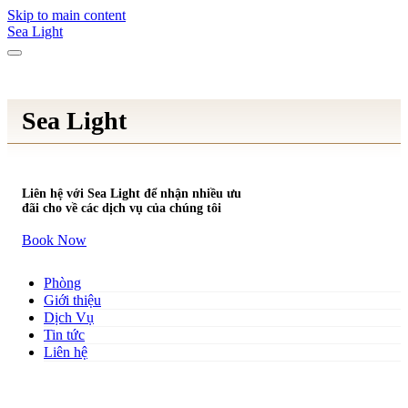
Skip to main content
Sea Light
Sea Light
Liên hệ với Sea Light để nhận nhiều ưu
đãi cho về các dịch vụ của chúng tôi
Book Now
Phòng
Giới thiệu
Dịch Vụ
Tin tức
Liên hệ