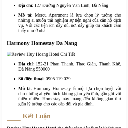
Địa chỉ
: 127 Đường Nguyễn Văn Linh, Đà Nẵng
Mô tả
: Mercu Apartment là lựa chọn lý tưởng cho
những ai muốn trải nghiệm sự tiện nghi của căn hộ dịch
vụ. Với các tiện ích đầy đủ, nơi đây giúp du khách cảm
thấy như ở nhà.
Harmony Homestay Da Nang
Địa chỉ
: 152-21 Phan Thanh, Thạc Gián, Thanh Khê,
Đà Nẵng 550000
Số điện thoại
: 0905 119 029
Mô tả
: Harmony Homestay là một lựa chọn tuyệt vời
cho những ai yêu thích không gian yên tĩnh, gần gũi với
thiên nhiên. Homestay này mang đến không gian thư
giãn lý tưởng cho các cặp đôi và gia đình.
Kết Luận