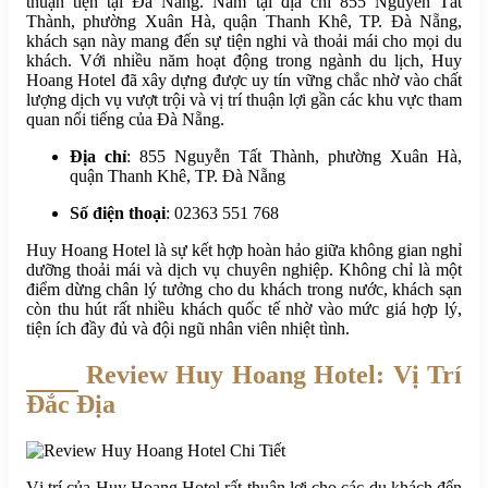
thuận tiện tại Đà Nẵng. Nằm tại địa chỉ 855 Nguyễn Tất
Thành, phường Xuân Hà, quận Thanh Khê, TP. Đà Nẵng,
khách sạn này mang đến sự tiện nghi và thoải mái cho mọi du
khách. Với nhiều năm hoạt động trong ngành du lịch, Huy
Hoang Hotel đã xây dựng được uy tín vững chắc nhờ vào chất
lượng dịch vụ vượt trội và vị trí thuận lợi gần các khu vực tham
quan nổi tiếng của Đà Nẵng.
Địa chỉ
: 855 Nguyễn Tất Thành, phường Xuân Hà,
quận Thanh Khê, TP. Đà Nẵng
Số điện thoại
: 02363 551 768
Huy Hoang Hotel là sự kết hợp hoàn hảo giữa không gian nghỉ
dưỡng thoải mái và dịch vụ chuyên nghiệp. Không chỉ là một
điểm dừng chân lý tưởng cho du khách trong nước, khách sạn
còn thu hút rất nhiều khách quốc tế nhờ vào mức giá hợp lý,
tiện ích đầy đủ và đội ngũ nhân viên nhiệt tình.
Review Huy Hoang Hotel: Vị Trí
Đắc Địa
Vị trí của Huy Hoang Hotel rất thuận lợi cho các du khách đến