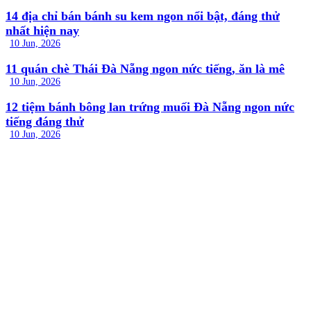
14 địa chỉ bán bánh su kem ngon nổi bật, đáng thử
nhất hiện nay
10 Jun, 2026
11 quán chè Thái Đà Nẵng ngon nức tiếng, ăn là mê
10 Jun, 2026
12 tiệm bánh bông lan trứng muối Đà Nẵng ngon nức
tiếng đáng thử
10 Jun, 2026