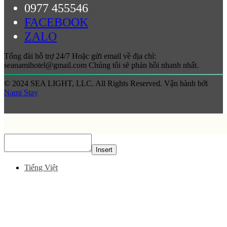
0977 455546
FACEBOOK
ZALO
Tổng đài hỗ trợ 24/7 Hoặc gửi email về địa chỉ:
seanamihotel@gmail.com Chúng tôi sẽ phản hồi nhanh nhất.
© 2024 SEA LIGHT, LLC. All Rights Reserved. Vận hành bởi
Nami Stay
Insert
Tiếng Việt