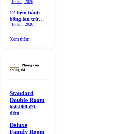
ngon nức tiếng,
10 Jun, 2026
ăn là mê
12 tiệm bánh
bông lan trứng
muối Đà Nẵng
10 Jun, 2026
ngon nức tiếng
đáng thử
Xem thêm
Phòng của
chúng tôi
Standard
Double Room
650.000 đ/1
đêm
Deluxe
Family Room