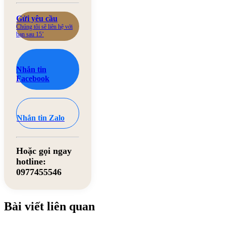
Gửi yêu cầu
Chúng tôi sẽ liên hệ với
bạn sau 15’
Nhắn tin
Facebook
Nhắn tin Zalo
Hoặc gọi ngay
hotline:
0977455546
Bài viết liên quan