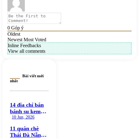
0
Góp ý
Oldest
Newest
Most Voted
Inline Feedbacks
View all comments
Bài viết mới
nhất
14 địa chỉ bán
bánh su kem
ngon nổi bật,
10 Jun, 2026
đáng thử nhất
11 quán chè
hiện nay
Thái Đà Nẵng