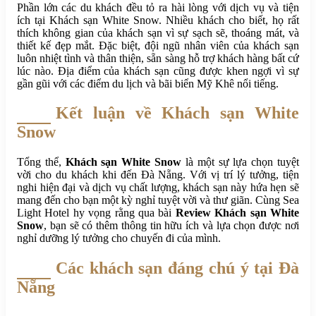
Phần lớn các du khách đều tỏ ra hài lòng với dịch vụ và tiện
ích tại Khách sạn White Snow. Nhiều khách cho biết, họ rất
thích không gian của khách sạn vì sự sạch sẽ, thoáng mát, và
thiết kế đẹp mắt. Đặc biệt, đội ngũ nhân viên của khách sạn
luôn nhiệt tình và thân thiện, sẵn sàng hỗ trợ khách hàng bất cứ
lúc nào. Địa điểm của khách sạn cũng được khen ngợi vì sự
gần gũi với các điểm du lịch và bãi biển Mỹ Khê nổi tiếng.
Kết luận về Khách sạn White
Snow
Tổng thể,
Khách sạn White Snow
là một sự lựa chọn tuyệt
vời cho du khách khi đến Đà Nẵng. Với vị trí lý tưởng, tiện
nghi hiện đại và dịch vụ chất lượng, khách sạn này hứa hẹn sẽ
mang đến cho bạn một kỳ nghỉ tuyệt vời và thư giãn. Cùng Sea
Light Hotel hy vọng rằng qua bài
Review Khách sạn White
Snow
, bạn sẽ có thêm thông tin hữu ích và lựa chọn được nơi
nghỉ dưỡng lý tưởng cho chuyến đi của mình.
Các khách sạn đáng chú ý tại Đà
Nẵng