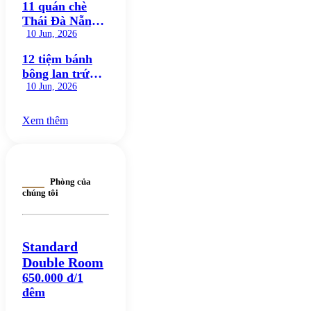
11 quán chè
hiện nay
Thái Đà Nẵng
ngon nức tiếng,
10 Jun, 2026
ăn là mê
12 tiệm bánh
bông lan trứng
muối Đà Nẵng
10 Jun, 2026
ngon nức tiếng
đáng thử
Xem thêm
Phòng của
chúng tôi
Standard
Double Room
650.000 đ/1
đêm