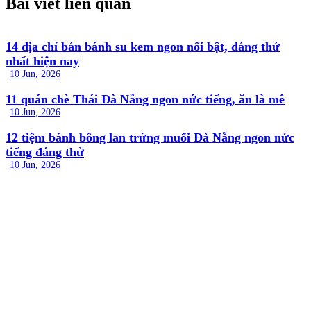
Bài viết liên quan
14 địa chỉ bán bánh su kem ngon nổi bật, đáng thử
nhất hiện nay
10 Jun, 2026
11 quán chè Thái Đà Nẵng ngon nức tiếng, ăn là mê
10 Jun, 2026
12 tiệm bánh bông lan trứng muối Đà Nẵng ngon nức
tiếng đáng thử
10 Jun, 2026