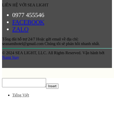
LIÊN HỆ VỚI SEA LIGHT
0977 455546
FACEBOOK
ZALO
Tổng đài hỗ trợ 24/7 Hoặc gửi email về địa chỉ:
seanamihotel@gmail.com Chúng tôi sẽ phản hồi nhanh nhất.
© 2024 SEA LIGHT, LLC. All Rights Reserved. Vận hành bởi
Nami Stay
Insert
Tiếng Việt