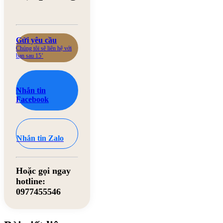
Gửi yêu cầu
Chúng tôi sẽ liên hệ với
bạn sau 15’
Nhắn tin
Facebook
Nhắn tin Zalo
Hoặc gọi ngay
hotline:
0977455546