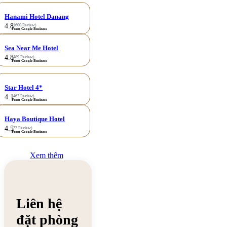
Hanami Hotel Danang
4.8
(1600 Review)
From Google Business
Sea Near Me Hotel
4.8
(489 Review)
From Google Business
Star Hotel 4*
4.1
(463 Review)
From Google Business
Haya Boutique Hotel
4.5
(77 Review)
From Google Business
Xem thêm
Liên hệ
đặt phòng