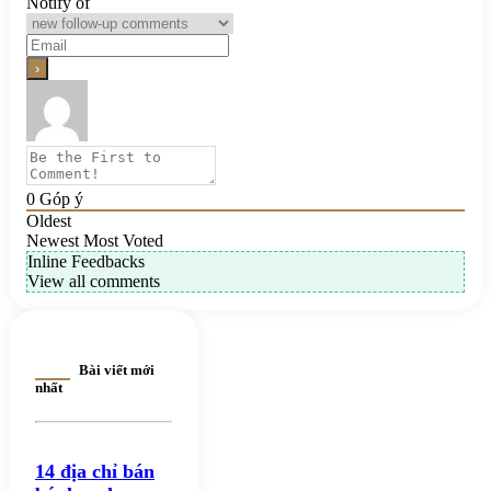
Notify of
0
Góp ý
Oldest
Newest
Most Voted
Inline Feedbacks
View all comments
Bài viết mới
nhất
14 địa chỉ bán