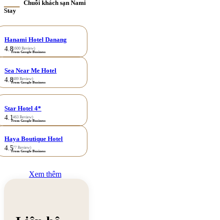
Chuỗi khách sạn Nami
Stay
Hanami Hotel Danang
4.8
(1600 Review)
From Google Business
Sea Near Me Hotel
4.8
(489 Review)
From Google Business
Star Hotel 4*
4.1
(463 Review)
From Google Business
Haya Boutique Hotel
4.5
(77 Review)
From Google Business
Xem thêm