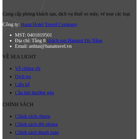
Cung cấp phòng khách sạn, dịch vụ thuê xe máy, vé tour các loại
Công ty:
Hana Hotel Travel Company
MST: 0401819501
Địa chỉ: Tầng 8
khách sạn Hanami Đà Nẵng
Email: anhtai@hanatravel.vn
VỀ SEA LIGHT
Về chúng tôi
Dịch vụ
Liên hệ
Câu hỏi thường gặp
CHÍNH SÁCH
Chính sách chung
Chính sách đặt phòng
Chính sách thanh toán