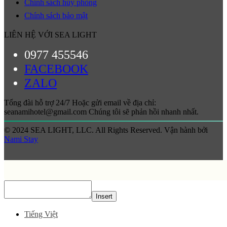
Chính sách hủy phòng
Chính sách bảo mật
LIÊN HỆ VỚI SEA LIGHT
0977 455546
FACEBOOK
ZALO
Tổng đài hỗ trợ 24/7 Hoặc gửi email về địa chỉ:
seanamihotel@gmail.com Chúng tôi sẽ phản hồi nhanh nhất.
© 2024 SEA LIGHT, LLC. All Rights Reserved. Vận hành bởi
Nami Stay
Insert
Tiếng Việt