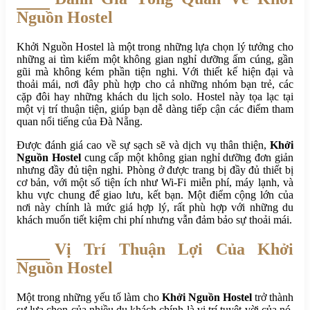
Nguồn Hostel
Khởi Nguồn Hostel là một trong những lựa chọn lý tưởng cho
những ai tìm kiếm một không gian nghỉ dưỡng ấm cúng, gần
gũi mà không kém phần tiện nghi. Với thiết kế hiện đại và
thoải mái, nơi đây phù hợp cho cả những nhóm bạn trẻ, các
cặp đôi hay những khách du lịch solo. Hostel này tọa lạc tại
một vị trí thuận tiện, giúp bạn dễ dàng tiếp cận các điểm tham
quan nổi tiếng của Đà Nẵng.
Được đánh giá cao về sự sạch sẽ và dịch vụ thân thiện,
Khởi
Nguồn Hostel
cung cấp một không gian nghỉ dưỡng đơn giản
nhưng đầy đủ tiện nghi. Phòng ở được trang bị đầy đủ thiết bị
cơ bản, với một số tiện ích như Wi-Fi miễn phí, máy lạnh, và
khu vực chung để giao lưu, kết bạn. Một điểm cộng lớn của
nơi này chính là mức giá hợp lý, rất phù hợp với những du
khách muốn tiết kiệm chi phí nhưng vẫn đảm bảo sự thoải mái.
Vị Trí Thuận Lợi Của Khởi
Nguồn Hostel
Một trong những yếu tố làm cho
Khởi Nguồn Hostel
trở thành
sự lựa chọn của nhiều du khách chính là vị trí tuyệt vời của nó.