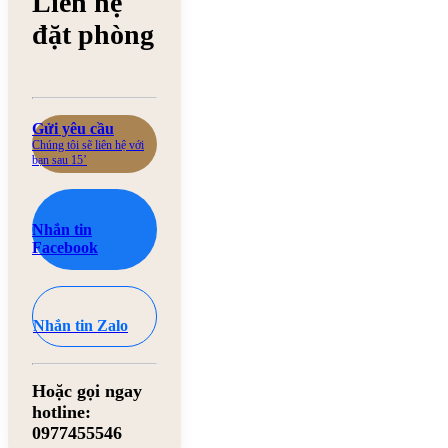
Liên hệ
đặt phòng
Gửi yêu cầu
Chúng tôi sẽ liên hệ với
bạn sau 15’
Nhắn tin
Facebook
Nhắn tin Zalo
Hoặc gọi ngay
hotline:
0977455546