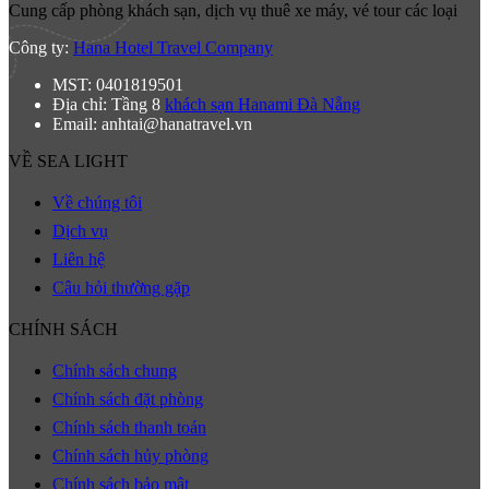
Cung cấp phòng khách sạn, dịch vụ thuê xe máy, vé tour các loại
Công ty:
Hana Hotel Travel Company
MST: 0401819501
Địa chỉ: Tầng 8
khách sạn Hanami Đà Nẵng
Email: anhtai@hanatravel.vn
VỀ SEA LIGHT
Về chúng tôi
Dịch vụ
Liên hệ
Câu hỏi thường gặp
CHÍNH SÁCH
Chính sách chung
Chính sách đặt phòng
Chính sách thanh toán
Chính sách hủy phòng
Chính sách bảo mật