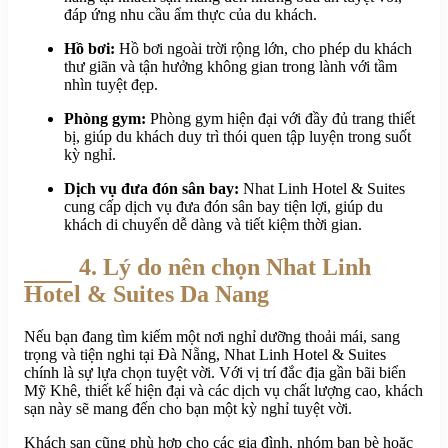
đáp ứng nhu cầu ẩm thực của du khách.
Hồ bơi:
Hồ bơi ngoài trời rộng lớn, cho phép du khách
thư giãn và tận hưởng không gian trong lành với tầm
nhìn tuyệt đẹp.
Phòng gym:
Phòng gym hiện đại với đầy đủ trang thiết
bị, giúp du khách duy trì thói quen tập luyện trong suốt
kỳ nghỉ.
Dịch vụ đưa đón sân bay:
Nhat Linh Hotel & Suites
cung cấp dịch vụ đưa đón sân bay tiện lợi, giúp du
khách di chuyển dễ dàng và tiết kiệm thời gian.
4. Lý do nên chọn Nhat Linh
Hotel & Suites Da Nang
Nếu bạn đang tìm kiếm một nơi nghỉ dưỡng thoải mái, sang
trọng và tiện nghi tại Đà Nẵng, Nhat Linh Hotel & Suites
chính là sự lựa chọn tuyệt vời. Với vị trí đắc địa gần bãi biển
Mỹ Khê, thiết kế hiện đại và các dịch vụ chất lượng cao, khách
sạn này sẽ mang đến cho bạn một kỳ nghỉ tuyệt vời.
Khách sạn cũng phù hợp cho các gia đình, nhóm bạn bè hoặc