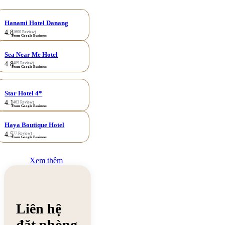
Hanami Hotel Danang
4.8
(1600 Review)
From Google Business
Sea Near Me Hotel
4.8
(489 Review)
From Google Business
Star Hotel 4*
4.1
(463 Review)
From Google Business
Haya Boutique Hotel
4.5
(77 Review)
From Google Business
Xem thêm
Liên hệ
đặt phòng