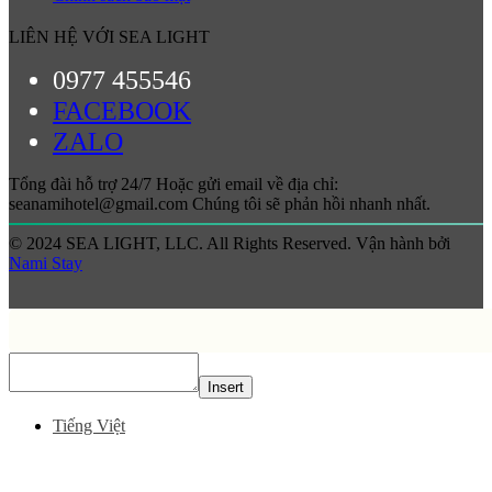
LIÊN HỆ VỚI SEA LIGHT
0977 455546
FACEBOOK
ZALO
Tổng đài hỗ trợ 24/7 Hoặc gửi email về địa chỉ:
seanamihotel@gmail.com Chúng tôi sẽ phản hồi nhanh nhất.
© 2024 SEA LIGHT, LLC. All Rights Reserved. Vận hành bởi
Nami Stay
Insert
Tiếng Việt