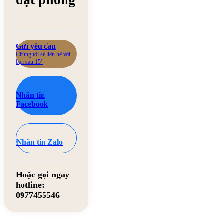
Gửi yêu cầu
Chúng tôi sẽ liên hệ với
bạn sau 15’
Nhắn tin
Facebook
Nhắn tin Zalo
Hoặc gọi ngay
hotline:
0977455546