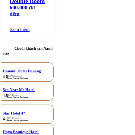
Double Room
600.000 đ/1
đêm
Xem thêm
Chuỗi khách sạn Nami
Stay
Hanami Hotel Danang
4.8
(1600 Review)
From Google Business
Sea Near Me Hotel
4.8
(489 Review)
From Google Business
Star Hotel 4*
4.1
(463 Review)
From Google Business
Haya Boutique Hotel