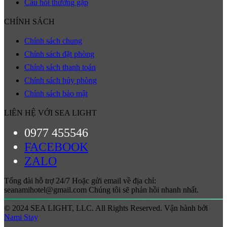
Câu hỏi thường gặp
CHÍNH SÁCH
Chính sách chung
Chính sách đặt phòng
Chính sách thanh toán
Chính sách hủy phòng
Chính sách bảo mật
LIÊN HỆ VỚI SEA LIGHT
0977 455546
FACEBOOK
ZALO
Tổng đài hỗ trợ 24/7 Hoặc gửi email về địa chỉ:
seanamihotel@gmail.com Chúng tôi sẽ phản hồi nhanh nhất.
© 2024 SEA LIGHT, LLC. All Rights Reserved. Vận hành bởi
Nami Stay