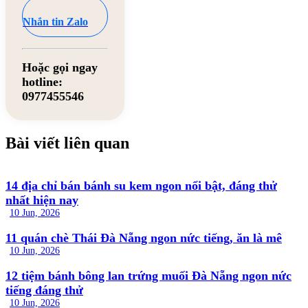
Nhắn tin Zalo
Hoặc gọi ngay
hotline:
0977455546
Bài viết liên quan
14 địa chỉ bán bánh su kem ngon nổi bật, đáng thử
nhất hiện nay
10 Jun, 2026
11 quán chè Thái Đà Nẵng ngon nức tiếng, ăn là mê
10 Jun, 2026
12 tiệm bánh bông lan trứng muối Đà Nẵng ngon nức
tiếng đáng thử
10 Jun, 2026