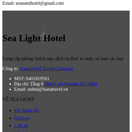
Email: seanamihotel@gmail.com
Sea Light Hotel
Cung cấp phòng khách sạn, dịch vụ thuê xe máy, vé tour các loại
Công ty:
Hana Hotel Travel Company
MST: 0401819501
Địa chỉ: Tầng 8
khách sạn Hanami Đà Nẵng
Email: anhtai@hanatravel.vn
VỀ SEA LIGHT
Về chúng tôi
Dịch vụ
Liên hệ