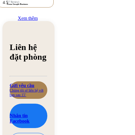
4.5
(77 Review)
From Google Business
Xem thêm
Liên hệ
đặt phòng
Gửi yêu cầu
Chúng tôi sẽ liên hệ với
bạn sau 15’
Nhắn tin
Facebook