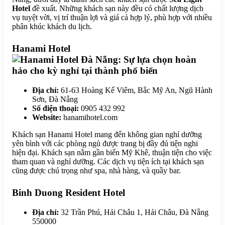
Hotel
đề xuất. Những khách sạn này đều có chất lượng dịch
vụ tuyệt vời, vị trí thuận lợi và giá cả hợp lý, phù hợp với nhiều
phân khúc khách du lịch.
Hanami Hotel
Địa chỉ:
61-63 Hoàng Kế Viêm, Bắc Mỹ An, Ngũ Hành
Sơn, Đà Nẵng
Số điện thoại:
0905 432 992
Website:
hanamihotel.com
Khách sạn Hanami Hotel mang đến không gian nghỉ dưỡng
yên bình với các phòng ngủ được trang bị đầy đủ tiện nghi
hiện đại. Khách sạn nằm gần biển Mỹ Khê, thuận tiện cho việc
tham quan và nghỉ dưỡng. Các dịch vụ tiện ích tại khách sạn
cũng được chú trọng như spa, nhà hàng, và quầy bar.
Binh Duong Resident Hotel
Địa chỉ:
32 Trần Phú, Hải Châu 1, Hải Châu, Đà Nẵng
550000