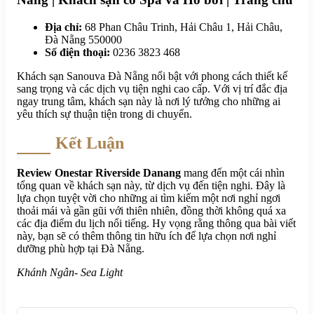
Địa chỉ:
68 Phan Châu Trinh, Hải Châu 1, Hải Châu,
Đà Nẵng 550000
Số điện thoại:
0236 3823 468
Khách sạn Sanouva Đà Nẵng nổi bật với phong cách thiết kế
sang trọng và các dịch vụ tiện nghi cao cấp. Với vị trí đắc địa
ngay trung tâm, khách sạn này là nơi lý tưởng cho những ai
yêu thích sự thuận tiện trong di chuyển.
Kết Luận
Review Onestar Riverside Danang
mang đến một cái nhìn
tổng quan về khách sạn này, từ dịch vụ đến tiện nghi. Đây là
lựa chọn tuyệt vời cho những ai tìm kiếm một nơi nghỉ ngơi
thoải mái và gần gũi với thiên nhiên, đồng thời không quá xa
các địa điểm du lịch nổi tiếng. Hy vọng rằng thông qua bài viết
này, bạn sẽ có thêm thông tin hữu ích để lựa chọn nơi nghỉ
dưỡng phù hợp tại Đà Nẵng.
Khánh Ngân- Sea Light