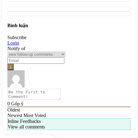
Bình luận
Subscribe
Login
Notify of
0
Góp ý
Oldest
Newest
Most Voted
Inline Feedbacks
View all comments