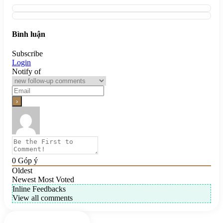
Bình luận
Subscribe
Login
Notify of
0
Góp ý
Oldest
Newest
Most Voted
Inline Feedbacks
View all comments