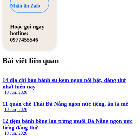
Nhắn tin Zalo
Hoặc gọi ngay
hotline:
0977455546
Bài viết liên quan
14 địa chỉ bán bánh su kem ngon nổi bật, đáng thử
nhất hiện nay
10 Jun, 2026
11 quán chè Thái Đà Nẵng ngon nức tiếng, ăn là mê
10 Jun, 2026
12 tiệm bánh bông lan trứng muối Đà Nẵng ngon nức
tiếng đáng thử
10 Jun, 2026