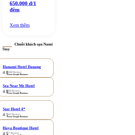
650.000 đ/1
đêm
Xem thêm
Chuỗi khách sạn Nami
Stay
Hanami Hotel Danang
4.8
(1600 Review)
From Google Business
Sea Near Me Hotel
4.8
(489 Review)
From Google Business
Star Hotel 4*
4.1
(463 Review)
From Google Business
Haya Boutique Hotel
4.5
(77 Review)