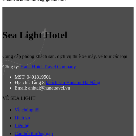
Sea Light Hotel
Cung cấp phòng khách sạn, dịch vụ thuê xe máy, vé tour các loại
Công ty:
Hana Hotel Travel Company
MST: 0401819501
Địa chỉ: Tầng 8
khách sạn Hanami Đà Nẵng
Email: anhtai@hanatravel.vn
VỀ SEA LIGHT
Về chúng tôi
Dịch vụ
Liên hệ
Câu hỏi thường gặp