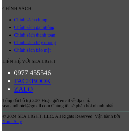
CHÍNH SÁCH
Chính sách chung
Chính sách đặt phòng
Chính sách thanh toán
Chính sách hủy phòng
Chính sách bảo mật
LIÊN HỆ VỚI SEA LIGHT
0977 455546
FACEBOOK
ZALO
Tổng đài hỗ trợ 24/7 Hoặc gửi email về địa chỉ:
seanamihotel@gmail.com Chúng tôi sẽ phản hồi nhanh nhất.
© 2024 SEA LIGHT, LLC. All Rights Reserved. Vận hành bởi
Nami Stay