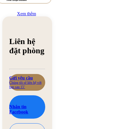
From Google Business
Xem thêm
Liên hệ
đặt phòng
Gửi yêu cầu
Chúng tôi sẽ liên hệ với
bạn sau 15’
Nhắn tin
Facebook