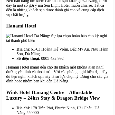
Nếu bạn đang tìm kiếm các khách sạn khác tại Đà Nẵng, dưới
đây là một số gợi ý mà Sea Light Hotel muốn chia sẻ. Tất cả
đều là những khách sạn được đánh giá cao và cung cấp dịch
vụ chất lượng.
Hanami Hotel
Địa chỉ
: 61-63 Hoàng Kế Viêm, Bắc Mỹ An, Ngũ Hành
Sơn, Đà Nẵng
Số điện thoại
: 0905 432 992
Hanami Hotel mang đến cho du khách một không gian nghỉ
dưỡng yên tĩnh và thoải mái. Với các phòng nghỉ hiện đại, đầy
đủ tiện nghi, khách sạn này là sự lựa chọn lý tưởng cho các gia
đình hoặc nhóm bạn khi đến Đà Nẵng.
Wink Hotel Danang Centre – Affordable
Luxury – 24hrs Stay & Dragon Bridge View
Địa chỉ
: 178 Trần Phú, Phước Ninh, Hải Châu, Đà
Nẵng 550000