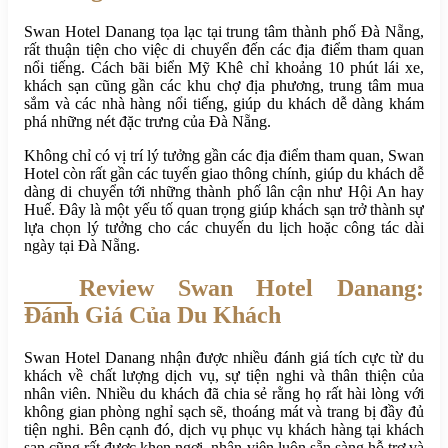
Swan Hotel Danang tọa lạc tại trung tâm thành phố Đà Nẵng,
rất thuận tiện cho việc di chuyển đến các địa điểm tham quan
nổi tiếng. Cách bãi biển Mỹ Khê chỉ khoảng 10 phút lái xe,
khách sạn cũng gần các khu chợ địa phương, trung tâm mua
sắm và các nhà hàng nổi tiếng, giúp du khách dễ dàng khám
phá những nét đặc trưng của Đà Nẵng.
Không chỉ có vị trí lý tưởng gần các địa điểm tham quan, Swan
Hotel còn rất gần các tuyến giao thông chính, giúp du khách dễ
dàng di chuyển tới những thành phố lân cận như Hội An hay
Huế. Đây là một yếu tố quan trọng giúp khách sạn trở thành sự
lựa chọn lý tưởng cho các chuyến du lịch hoặc công tác dài
ngày tại Đà Nẵng.
Review Swan Hotel Danang:
Đánh Giá Của Du Khách
Swan Hotel Danang nhận được nhiều đánh giá tích cực từ du
khách về chất lượng dịch vụ, sự tiện nghi và thân thiện của
nhân viên. Nhiều du khách đã chia sẻ rằng họ rất hài lòng với
không gian phòng nghỉ sạch sẽ, thoáng mát và trang bị đầy đủ
tiện nghi. Bên cạnh đó, dịch vụ phục vụ khách hàng tại khách
sạn cũng rất được khen ngợi, nhân viên luôn sẵn sàng hỗ trợ và