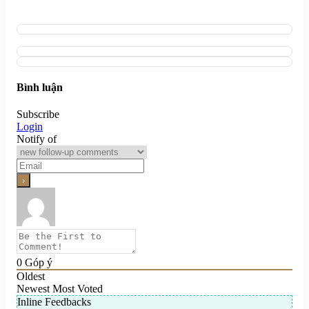
Bình luận
Subscribe
Login
Notify of
0
Góp ý
Oldest
Newest
Most Voted
Inline Feedbacks