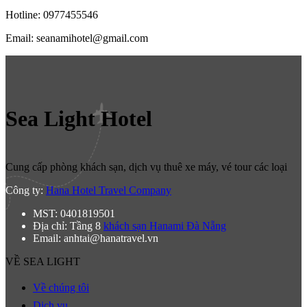
Hotline: 0977455546
Email: seanamihotel@gmail.com
Sea Light Hotel
Cung cấp phòng khách sạn, dịch vụ thuê xe máy, vé tour các loại
Công ty:
Hana Hotel Travel Company
MST: 0401819501
Địa chỉ: Tầng 8
khách sạn Hanami Đà Nẵng
Email: anhtai@hanatravel.vn
VỀ SEA LIGHT
Về chúng tôi
Dịch vụ