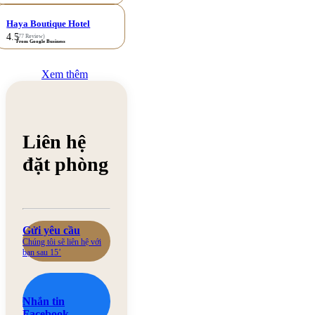
Haya Boutique Hotel
4.5
(77 Review)
From Google Business
Xem thêm
Liên hệ
đặt phòng
Gửi yêu cầu
Chúng tôi sẽ liên hệ với
bạn sau 15’
Nhắn tin
Facebook