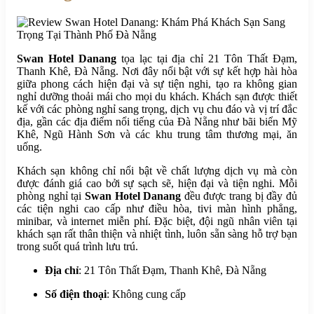
Swan Hotel Danang
tọa lạc tại địa chỉ 21 Tôn Thất Đạm,
Thanh Khê, Đà Nẵng. Nơi đây nổi bật với sự kết hợp hài hòa
giữa phong cách hiện đại và sự tiện nghi, tạo ra không gian
nghỉ dưỡng thoải mái cho mọi du khách. Khách sạn được thiết
kế với các phòng nghỉ sang trọng, dịch vụ chu đáo và vị trí đắc
địa, gần các địa điểm nổi tiếng của Đà Nẵng như bãi biển Mỹ
Khê, Ngũ Hành Sơn và các khu trung tâm thương mại, ăn
uống.
Khách sạn không chỉ nổi bật về chất lượng dịch vụ mà còn
được đánh giá cao bởi sự sạch sẽ, hiện đại và tiện nghi. Mỗi
phòng nghỉ tại
Swan Hotel Danang
đều được trang bị đầy đủ
các tiện nghi cao cấp như điều hòa, tivi màn hình phẳng,
minibar, và internet miễn phí. Đặc biệt, đội ngũ nhân viên tại
khách sạn rất thân thiện và nhiệt tình, luôn sẵn sàng hỗ trợ bạn
trong suốt quá trình lưu trú.
Địa chỉ
: 21 Tôn Thất Đạm, Thanh Khê, Đà Nẵng
Số điện thoại
: Không cung cấp