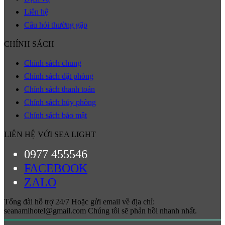
Liên hệ
Câu hỏi thường gặp
CHÍNH SÁCH
Chính sách chung
Chính sách đặt phòng
Chính sách thanh toán
Chính sách hủy phòng
Chính sách bảo mật
LIÊN HỆ VỚI SEA LIGHT
0977 455546
FACEBOOK
ZALO
Tổng đài hỗ trợ 24/7 Hoặc gửi email về địa chỉ:
seanamihotel@gmail.com Chúng tôi sẽ phản hồi nhanh nhất.