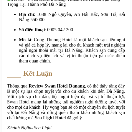
Địa chỉ
: 1038 Ngô Quyền, An Hải Bắc, Sơn Trà, Đà
Nẵng 550000
Số điện thoại
: 0905 042 200
Mô tả
: Cong Thuong Hotel là một khách sạn tiện nghi
và giá cả hợp lý, mang lại cho du khách một trải nghiệm
nghỉ ngơi thoải mái tại Đà Nẵng. Khách sạn cung cấp
các dịch vụ tiện ích và vị trí thuận tiện gần các điểm
tham quan chính.
Kết Luận
Thông qua
Review Swan Hotel Danang
, có thể thấy rằng đây
là một sự lựa chọn tuyệt vời cho du khách khi đến Đà Nẵng.
Với dịch vụ chu đáo, tiện nghi hiện đại và vị trí thuận lợi,
Swan Hotel mang lại những trải nghiệm nghỉ dưỡng tuyệt vời
cho mọi du khách. Hy vọng bạn sẽ có một chuyến du lịch tuyệt
vời tại Đà Nẵng và đừng quên tham khảo những khách sạn
chất lượng mà
Sea Light Hotel
đã gợi ý.
Khánh Ngân- Sea Light