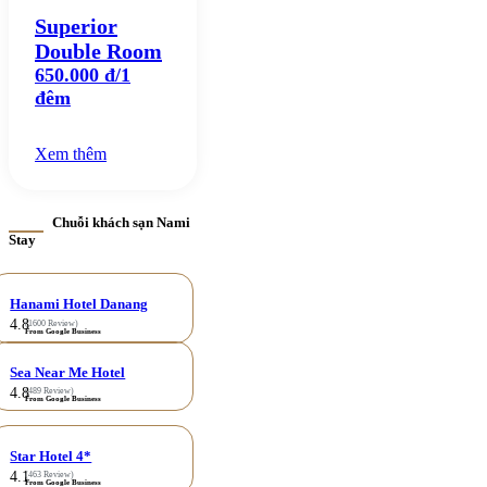
Superior
Double Room
650.000 đ/1
đêm
Xem thêm
Chuỗi khách sạn Nami
Stay
Hanami Hotel Danang
4.8
(1600 Review)
From Google Business
Sea Near Me Hotel
4.8
(489 Review)
From Google Business
Star Hotel 4*
4.1
(463 Review)
From Google Business