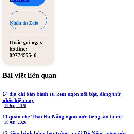
Nhắn tin Zalo
Hoặc gọi ngay
hotline:
0977455546
Bài viết liên quan
14 địa chỉ bán bánh su kem ngon nổi bật, đáng thử
nhất hiện nay
10 Jun, 2026
11 quán chè Thái Đà Nẵng ngon nức tiếng, ăn là mê
10 Jun, 2026
12 tiệm bánh bông lan trứng muối Đà Nẵng ngon nức