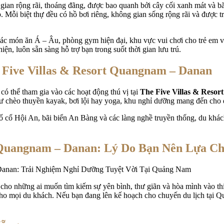
ian rộng rãi, thoáng đãng, được bao quanh bởi cây cối xanh mát và bã
cấp. Mỗi biệt thự đều có hồ bơi riêng, không gian sống rộng rãi và được 
ác món ăn Á – Âu, phòng gym hiện đại, khu vực vui chơi cho trẻ em và
ện, luôn sẵn sàng hỗ trợ bạn trong suốt thời gian lưu trú.
 Five Villas & Resort Quangnam – Danan
có thể tham gia vào các hoạt động thú vị tại
The Five Villas & Reso
chèo thuyền kayak, bơi lội hay yoga, khu nghỉ dưỡng mang đến cho du 
phố cổ Hội An, bãi biển An Bàng và các làng nghề truyền thống, du kh
t Quangnam – Danan: Lý Do Bạn Nên Lựa C
 cho những ai muốn tìm kiếm sự yên bình, thư giãn và hòa mình vào th
 cho mọi du khách. Nếu bạn đang lên kế hoạch cho chuyến du lịch tại Q