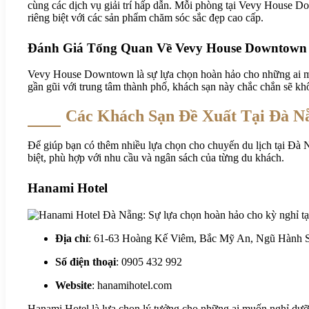
cùng các dịch vụ giải trí hấp dẫn. Mỗi phòng tại Vevy House Do
riêng biệt với các sản phẩm chăm sóc sắc đẹp cao cấp.
Đánh Giá Tổng Quan Về Vevy House Downtown
Vevy House Downtown là sự lựa chọn hoàn hảo cho những ai muốn
gần gũi với trung tâm thành phố, khách sạn này chắc chắn sẽ kh
Các Khách Sạn Đề Xuất Tại Đà N
Để giúp bạn có thêm nhiều lựa chọn cho chuyến du lịch tại Đà N
biệt, phù hợp với nhu cầu và ngân sách của từng du khách.
Hanami Hotel
Địa chỉ
: 61-63 Hoàng Kế Viêm, Bắc Mỹ An, Ngũ Hành 
Số điện thoại
: 0905 432 992
Website
: hanamihotel.com
Hanami Hotel là lựa chọn lý tưởng cho những ai muốn nghỉ dưỡ