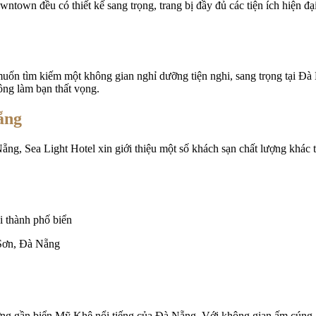
wntown đều có thiết kế sang trọng, trang bị đầy đủ các tiện ích hiện 
 tìm kiếm một không gian nghỉ dưỡng tiện nghi, sang trọng tại Đà Nẵ
ông làm bạn thất vọng.
ẵng
ẵng, Sea Light Hotel xin giới thiệu một số khách sạn chất lượng khác
Sơn, Đà Nẵng
ng gần biển Mỹ Khê nổi tiếng của Đà Nẵng. Với không gian ấm cúng, 