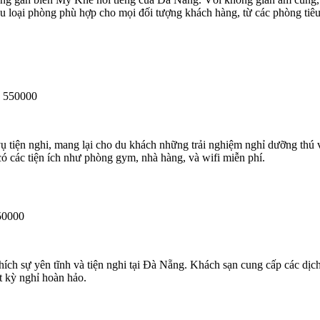
ều loại phòng phù hợp cho mọi đối tượng khách hàng, từ các phòng tiê
g 550000
 tiện nghi, mang lại cho du khách những trải nghiệm nghỉ dưỡng thú vị. 
ó các tiện ích như phòng gym, nhà hàng, và wifi miễn phí.
50000
hích sự yên tĩnh và tiện nghi tại Đà Nẵng. Khách sạn cung cấp các dịc
t kỳ nghỉ hoàn hảo.