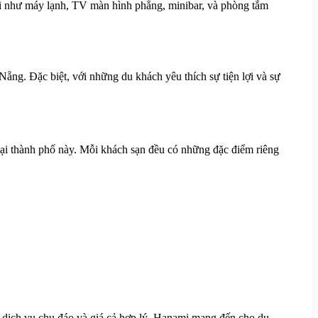
đại như máy lạnh, TV màn hình phẳng, minibar, và phòng tắm
ng. Đặc biệt, với những du khách yêu thích sự tiện lợi và sự
 tại thành phố này. Mỗi khách sạn đều có những đặc điểm riêng
dịch vụ chu đáo và giá cả hợp lý, Hanami mang đến cho du