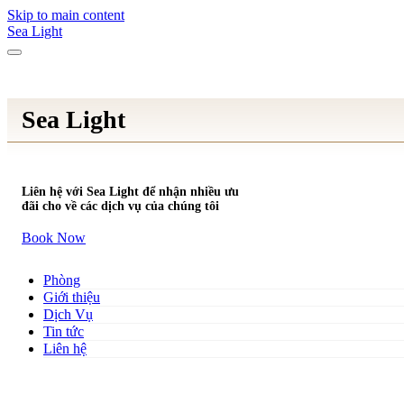
Skip to main content
Sea Light
Sea Light
Liên hệ với Sea Light để nhận nhiều ưu
đãi cho về các dịch vụ của chúng tôi
Book Now
Phòng
Giới thiệu
Dịch Vụ
Tin tức
Liên hệ