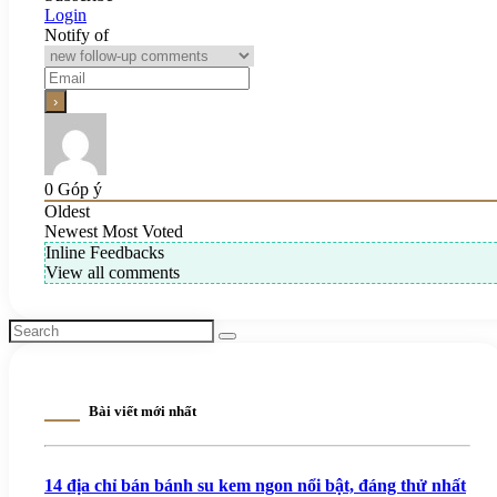
Login
Notify of
0
Góp ý
Oldest
Newest
Most Voted
Inline Feedbacks
View all comments
Bài viết mới nhất
14 địa chỉ bán bánh su kem ngon nổi bật, đáng thử nhất