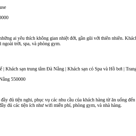
50000
những ai yêu thích không gian nhiệt đới, gần gũi với thiên nhiên. Khá
 ngoài trời, spa, và phòng gym.
à Nẵng 550000
ầy đủ tiện nghi, phục vụ các nhu cầu của khách hàng từ ăn uống đến cá
ầy đủ các tiện ích như wifi miễn phí, phòng gym, và nhà hàng.