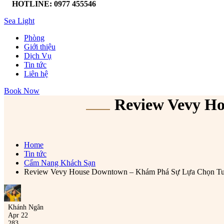
HOTLINE: 0977 455546
Sea Light
Phòng
Giới thiệu
Dịch Vụ
Tin tức
Liên hệ
Book Now
Review Vevy H
Home
Tin tức
Cẩm Nang Khách Sạn
Review Vevy House Downtown – Khám Phá Sự Lựa Chọn Tuy
Khánh Ngân
Apr 22
283