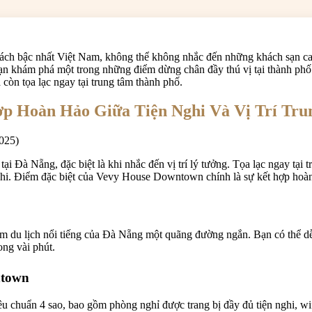
ách bậc nhất Việt Nam, không thể không nhắc đến những khách sạn cao
bạn khám phá một trong những điểm dừng chân đầy thú vị tại thành ph
òn tọa lạc ngay tại trung tâm thành phố.
p Hoàn Hảo Giữa Tiện Nghi Và Vị Trí Tr
 Đà Nẵng, đặc biệt là khi nhắc đến vị trí lý tưởng. Tọa lạc ngay tại
ghi. Điểm đặc biệt của Vevy House Downtown chính là sự kết hợp hoàn h
 du lịch nổi tiếng của Đà Nẵng một quãng đường ngắn. Bạn có thể dễ 
ng vài phút.
ntown
chuẩn 4 sao, bao gồm phòng nghỉ được trang bị đầy đủ tiện nghi, wif