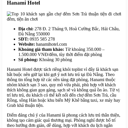
Hanami Hotel
Địa chỉ:
278 Đ. 2 Tháng 9, Hoà Cường Bắc, Hải Châu,
Đà Nẵng 550000
SĐT:
0935 585 278
Website:
hanamihotel.com
Khoảng giá tham khảo:
Từ khoảng 350.000 –
1.500.000 VNĐ/đêm, tùy thời điểm đặt phòng
Số phòng:
Khoảng 30 phòng
Hanami Hotel được tách riêng khỏi toplist vì đây là khách sạn
bắt buộc nên giữ lại khi gợi ý nơi lưu trú tại Đà Nẵng. Theo
thông tin tổng hợp từ các nền tảng đặt phòng, Hanami thuộc
nhóm khách sạn 3 sao, quy mô vừa phải, phù hợp với khách
thích không gian gọn gàng, sạch sẽ và không quá ồn ào. Từ vị
trí lưu trú, du khách có thể kết nối đến chợ đêm Sơn Trà, cầu
Rồng, sông Hàn hoặc khu biển Mỹ Khê bằng taxi, xe máy hay
Grab khá thuận tiện.
Điểm đáng chú ý của Hanami là phong cách lưu trú thân thiện,
không tạo cảm giác quá thương mại. Phòng nghỉ được bố trí
theo hướng đơn giản, dễ dùng, hợp với khách du lịch ngắn