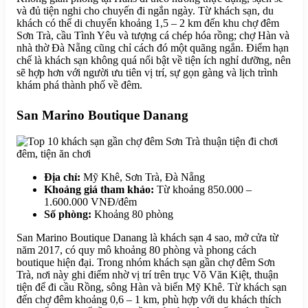
và đủ tiện nghi cho chuyến đi ngắn ngày. Từ khách sạn, du
khách có thể di chuyển khoảng 1,5 – 2 km đến khu chợ đêm
Sơn Trà, cầu Tình Yêu và tượng cá chép hóa rồng; chợ Hàn và
nhà thờ Đà Nẵng cũng chỉ cách đó một quãng ngắn. Điểm hạn
chế là khách sạn không quá nổi bật về tiện ích nghỉ dưỡng, nên
sẽ hợp hơn với người ưu tiên vị trí, sự gọn gàng và lịch trình
khám phá thành phố về đêm.
San Marino Boutique Danang
Địa chỉ:
Mỹ Khê, Sơn Trà, Đà Nẵng
Khoảng giá tham khảo:
Từ khoảng 850.000 –
1.600.000 VNĐ/đêm
Số phòng:
Khoảng 80 phòng
San Marino Boutique Danang là khách sạn 4 sao, mở cửa từ
năm 2017, có quy mô khoảng 80 phòng và phong cách
boutique hiện đại. Trong nhóm khách sạn gần chợ đêm Sơn
Trà, nơi này ghi điểm nhờ vị trí trên trục Võ Văn Kiệt, thuận
tiện để đi cầu Rồng, sông Hàn và biển Mỹ Khê. Từ khách sạn
đến chợ đêm khoảng 0,6 – 1 km, phù hợp với du khách thích