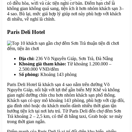
có điều hòa, wifi và các tiện nghi cơ bản. Điểm hạn chế là
không gian không quá sang, tiện ích ít hơn nhóm khách sạn 3–
4 sao. Bù lại, mức giá hợp lý giúp nơi này phù hợp với khách
đi nhiều, về nghỉ là chính.
Paris Deli Hotel
Địa chỉ:
236 Võ Nguyên Giáp, Sơn Trà, Đà Nẵng
Khoảng giá tham khảo:
Từ khoảng 1.200.000 –
2.500.000 VNĐ/đêm
Số phòng:
Khoảng 143 phòng
Paris Deli Hotel là khách sạn 4 sao nằm trên đường Võ
Nguyên Giáp, nổi bật với lợi thế gần biển Mỹ Khê và không
gian nghỉ dưỡng chỉn chu hơn nhóm khách sạn phổ thông.
Khách sạn có quy mô khoảng 143 phòng, phù hợp với cặp đôi,
gia đình nhỏ hoặc du khách muốn dành nhiều thời gian tận
hưởng tiện ích tại nơi lưu trú. Từ Paris Deli đến chợ đêm Sơn
Trà khoảng 2 – 2,5 km, có thể đi bằng taxi, Grab hoặc xe máy
trong thời gian ngắn.
Điểm mạnh của Paris Deli là vị trí đối diện khu biển, nhiều