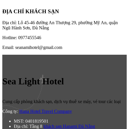
ĐỊA CHỈ KHÁCH SẠN
Địa chỉ: Lô 45-46 đường An Thượng 29, phường Mỹ An, quận
Ngũ Hành Sơn, Đà Nẵng
Hotline: 0977455546
Email: seanamihotel@gmail.com
Sea Light Hotel
Cung cấp phòng khách sạn, dịch vụ thuê xe máy, vé tour các loại
Công ty:
Hana Hotel Travel Company
MST: 0401819501
Địa chỉ: Tầng 8
khách sạn Hanami Đà Nẵng