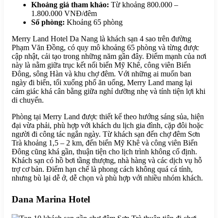
Khoảng giá tham khảo:
Từ khoảng 800.000 –
1.800.000 VNĐ/đêm
Số phòng:
Khoảng 65 phòng
Merry Land Hotel Da Nang là khách sạn 4 sao trên đường
Phạm Văn Đồng, có quy mô khoảng 65 phòng và từng được
cập nhật, cải tạo trong những năm gần đây. Điểm mạnh của nơi
này là nằm giữa trục kết nối biển Mỹ Khê, công viên Biển
Đông, sông Hàn và khu chợ đêm. Với những ai muốn ban
ngày đi biển, tối xuống phố ăn uống, Merry Land mang lại
cảm giác khá cân bằng giữa nghỉ dưỡng nhẹ và tính tiện lợi khi
di chuyển.
Phòng tại Merry Land được thiết kế theo hướng sáng sủa, hiện
đại vừa phải, phù hợp với khách du lịch gia đình, cặp đôi hoặc
người đi công tác ngắn ngày. Từ khách sạn đến chợ đêm Sơn
Trà khoảng 1,5 – 2 km, đến biển Mỹ Khê và công viên Biển
Đông cũng khá gần, thuận tiện cho lịch trình không cố định.
Khách sạn có hồ bơi tầng thượng, nhà hàng và các dịch vụ hỗ
trợ cơ bản. Điểm hạn chế là phong cách không quá cá tính,
nhưng bù lại dễ ở, dễ chọn và phù hợp với nhiều nhóm khách.
Dana Marina Hotel