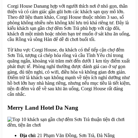
Corgi House Danang hợp với người thích nơi ở nhỏ gọn, thân
thiện và có cảm giác gần gũi hơn các khách sạn quy mô lớn.
Theo dữ liệu tham khảo, Corgi House thuộc nhóm 3 sao, số
phòng không nhiều nên không khí lưu trú khá riêng tư. Đây là
kiểu khách sạn gần chợ đêm Sơn Trà phù hợp với cặp đôi,
khách đi một mình hoặc nhóm bạn trẻ muốn ở sát khu ăn uống,
cầu Rồng và sông Hàn để dễ đi chơi buổi tối.
Từ khu vực Corgi House, du khách có thể tiếp cận chợ đêm
Sơn Trà, tượng cá chép hóa rồng và cầu Tình Yêu chỉ trong
quãng ngắn, khoảng vài trăm mét đến dưới 1 km tùy điểm xuất
phát thực tế. Phòng nghỉ thường được đánh giá cao ở sự gọn
gàng, đủ tiện nghi, có wifi, điều hòa và không gian đơn giản.
Điểm trừ là khách sạn không mạnh về tiện ích nghỉ dưỡng như
hồ bơi lớn hay nhà hàng riêng, nhưng nếu mục tiêu là tiết kiệm,
tiện đi đêm và dễ về sau khi ăn uống, Corgi House rất đáng
cân nhắc.
Merry Land Hotel Da Nang
Địa chỉ:
21 Phạm Văn Đồng, Sơn Trà, Đà Nẵng