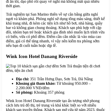
đi ăn tối, dạo phố rồi quay về nghỉ mà không mất quá nhiều
thời gian.
Trải nghiệm tại San Marino thiên về sự cân bằng giữa nghỉ
ngơi và khám phá. Phòng nghỉ sử dụng tông màu sáng, thiết kế
khá trang nhã, đi kèm các tiện ích như hồ bơi, nhà hàng, quầy
bar và không gian chung thoáng. Khách sạn phù hợp với cặp
đôi, nhóm bạn trẻ hoặc khách gia đình nhỏ muốn lịch trình vừa
có biển, vừa có phố đêm. Điểm cần cân nhắc là vào mùa cao
điểm, giá có thể tăng nhanh, vì vậy nên kiểm tra phòng sớm
nếu bạn đi cuối tuần hoặc dịp lễ.
Wink Icon Hotel Danang Riverside
Địa chỉ:
351 Trần Hưng Đạo, Sơn Trà, Đà Nẵng
Khoảng giá tham khảo:
Từ khoảng 950.000 –
2.200.000 VNĐ/đêm
Số phòng:
Khoảng 357 phòng
Wink Icon Hotel Danang Riverside tạo ấn tượng nhờ phong
cách lưu trú đô thị, trẻ trung và khá khác biệt so với nhiều
khách sạn truyền thống. Khách sạn mở cửa từ năm 2023, thuộc