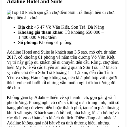
Adaline Hotel and Suite
Địa chỉ:
45 47 Võ Văn Kiệt, Sơn Trà, Đà Nẵng
Khoảng giá tham khảo:
Từ khoảng 650.000 –
1.400.000 VNĐ/đêm
Số phòng:
Khoảng 61 phòng
Adaline Hotel and Suite là khách sạn 3,5 sao, mở cửa từ năm
2017, có khoảng 61 phòng và nằm trên đường Võ Văn Kiệt.
Vị trí này giúp du khách dễ di chuyển đến cầu Rồng, chợ đêm,
biển Mỹ Khê và các tuyến ăn uống quanh Sơn Trà. Từ khách
sạn đến chợ đêm Sơn Trà khoảng 1 – 1,5 km, đến cầu Tình
Yêu và sông Hàn cũng không xa, nên khá phù hợp với người
thích vui chơi buổi tối nhưng vẫn muốn nghỉ ở khu tương đối
dễ chịu.
Không gian tại Adaline thiên về sự thanh lịch, gọn gàng và ít
phô trương. Phòng nghỉ có cửa sổ, tông màu trung tính, một số
hạng phòng có view biển hoặc thành phố, tạo cảm giác thoáng
khi ở vài ngày. Khách sạn có hồ bơi, nhà hàng, lễ tân hỗ trợ và
các dịch vụ cơ bản cho khách du lịch. Điểm đáng cân nhắc là
Adaline không quá nổi bật về cá tính thương hiệu, nhưng