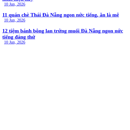
10 Jun, 2026
11 quán chè Thái Đà Nẵng ngon nức tiếng, ăn là mê
10 Jun, 2026
12 tiệm bánh bông lan trứng muối Đà Nẵng ngon nức
tiếng đáng thử
10 Jun, 2026