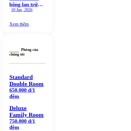
bông lan trứng
muối Đà Nẵng
10 Jun, 2026
ngon nức tiếng
đáng thử
Xem thêm
Phòng của
chúng tôi
Standard
Double Room
650.000 đ/1
đêm
Deluxe
Family Room
750.000 đ/1
đêm