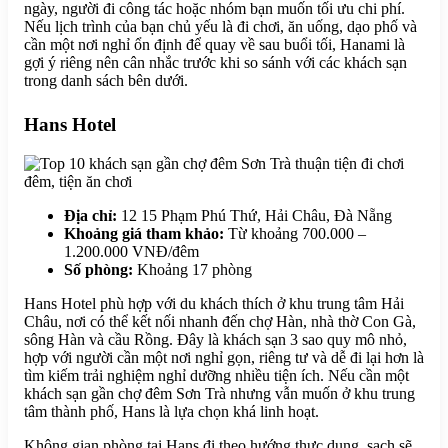
ngày, người đi công tác hoặc nhóm bạn muốn tối ưu chi phí.
Nếu lịch trình của bạn chủ yếu là đi chơi, ăn uống, dạo phố và
cần một nơi nghỉ ổn định để quay về sau buổi tối, Hanami là
gợi ý riêng nên cân nhắc trước khi so sánh với các khách sạn
trong danh sách bên dưới.
Hans Hotel
Địa chỉ:
12 15 Phạm Phú Thứ, Hải Châu, Đà Nẵng
Khoảng giá tham khảo:
Từ khoảng 700.000 –
1.200.000 VNĐ/đêm
Số phòng:
Khoảng 17 phòng
Hans Hotel phù hợp với du khách thích ở khu trung tâm Hải
Châu, nơi có thể kết nối nhanh đến chợ Hàn, nhà thờ Con Gà,
sông Hàn và cầu Rồng. Đây là khách sạn 3 sao quy mô nhỏ,
hợp với người cần một nơi nghỉ gọn, riêng tư và dễ đi lại hơn là
tìm kiếm trải nghiệm nghỉ dưỡng nhiều tiện ích. Nếu cần một
khách sạn gần chợ đêm Sơn Trà nhưng vẫn muốn ở khu trung
tâm thành phố, Hans là lựa chọn khá linh hoạt.
Không gian phòng tại Hans đi theo hướng thực dụng, sạch sẽ