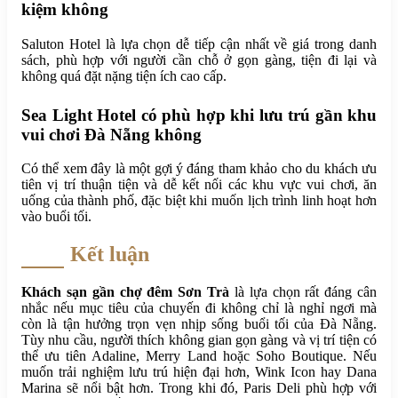
kiệm không
Saluton Hotel là lựa chọn dễ tiếp cận nhất về giá trong danh
sách, phù hợp với người cần chỗ ở gọn gàng, tiện đi lại và
không quá đặt nặng tiện ích cao cấp.
Sea Light Hotel có phù hợp khi lưu trú gần khu
vui chơi Đà Nẵng không
Có thể xem đây là một gợi ý đáng tham khảo cho du khách ưu
tiên vị trí thuận tiện và dễ kết nối các khu vực vui chơi, ăn
uống của thành phố, đặc biệt khi muốn lịch trình linh hoạt hơn
vào buổi tối.
Kết luận
Khách sạn gần chợ đêm Sơn Trà
là lựa chọn rất đáng cân
nhắc nếu mục tiêu của chuyến đi không chỉ là nghỉ ngơi mà
còn là tận hưởng trọn vẹn nhịp sống buổi tối của Đà Nẵng.
Tùy nhu cầu, người thích không gian gọn gàng và vị trí tiện có
thể ưu tiên Adaline, Merry Land hoặc Soho Boutique. Nếu
muốn trải nghiệm lưu trú hiện đại hơn, Wink Icon hay Dana
Marina sẽ nổi bật hơn. Trong khi đó, Paris Deli phù hợp với