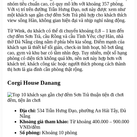
nhóm tiêu chuẩn cao, có quy mô lớn với khoảng 357 phòng.
Với vị trí trên đường Trần Hưng Đạo, nơi này được xem như
một khách sạn gần chợ đêm Sơn Trà phù hợp cho khách thích
view sông Hàn, không gian hiện đại và nhịp nghỉ năng động.
Từ Wink, du khách có thể di chuyển khoảng 0,8 – 1 km đến
chợ đêm Sơn Trà, cầu Rồng và cầu Tình Yêu; chợ Hàn, nhà
thờ Đà Nẵng cũng nằm ở phía bên kia sông. Điểm mạnh của
khách sạn là thiết kế tối giản, check-in linh hoạt, hồ bơi tầng
cao, gym và khu bar có tầm nhìn đẹp. Tuy nhiên, một số hạng
phòng có diện tích không quá lớn, nên nơi này hợp hơn với
khách trẻ, khách công tác hoặc người thích phong cách thành
thị hơn là gia đình cần phòng thật rộng.
Corgi House Danang
Địa chỉ:
534 Trần Hưng Đạo, phường An Hải Tây, Đà
Nẵng
Khoảng giá tham khảo:
Từ khoảng 400.000 – 900.000
VNĐ/đêm
Số phòng:
Khoảng 10 phòng