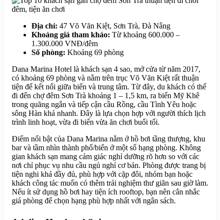
Địa chỉ:
47 Võ Văn Kiệt, Sơn Trà, Đà Nẵng
Khoảng giá tham khảo:
Từ khoảng 600.000 –
1.300.000 VNĐ/đêm
Số phòng:
Khoảng 69 phòng
Dana Marina Hotel là khách sạn 4 sao, mở cửa từ năm 2017,
có khoảng 69 phòng và nằm trên trục Võ Văn Kiệt rất thuận
tiện để kết nối giữa biển và trung tâm. Từ đây, du khách có thể
đi đến chợ đêm Sơn Trà khoảng 1 – 1,5 km, ra biển Mỹ Khê
trong quãng ngắn và tiếp cận cầu Rồng, cầu Tình Yêu hoặc
sông Hàn khá nhanh. Đây là lựa chọn hợp với người thích lịch
trình linh hoạt, vừa đi biển vừa ăn chơi buổi tối.
Điểm nổi bật của Dana Marina nằm ở hồ bơi tầng thượng, khu
bar và tầm nhìn thành phố/biển ở một số hạng phòng. Không
gian khách sạn mang cảm giác nghỉ dưỡng rõ hơn so với các
nơi chỉ phục vụ nhu cầu ngủ nghỉ cơ bản. Phòng được trang bị
tiện nghi khá đầy đủ, phù hợp với cặp đôi, nhóm bạn hoặc
khách công tác muốn có thêm trải nghiệm thư giãn sau giờ làm.
Nếu ít sử dụng hồ bơi hay tiện ích rooftop, bạn nên cân nhắc
giá phòng để chọn hạng phù hợp nhất với ngân sách.