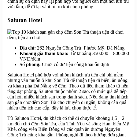
chính sự ổn định này lại phù hợp với người cần một nơi lưu trú
vừa tầm, dễ đi lại và ít rủi ro khi chọn phòng.
Saluton Hotel
Địa chỉ:
262 Nguyễn Công Trứ, Phước Mỹ, Đà Nẵng
Khoảng giá tham khảo:
Từ khoảng 350.000 – 800.000
VNĐ/đêm
Số phòng:
Chưa có dữ liệu công khai ổn định
Saluton Hotel phù hợp với nhóm khách ưu tiên chi phí mềm
nhưng vẫn muốn ở khu Sơn Trà để thuận tiện đi biển, ăn uống
và khám phá Đà Nẵng về đêm. Theo dữ liệu tham khảo từ nền
tảng đặt phòng, Saluton thuộc nhóm 2 sao, có mức giá dễ tiếp
cận hơn nhiều khách sạn trong danh sách. Nếu đang tìm khách
sạn gần chợ đêm Sơn Trà cho chuyến đi ngắn, không cần quá
nhiều tiện ích cao cấp, đây là lựa chọn thực tế.
Từ Saluton Hotel, du khách có thể di chuyển khoảng 1,5 – 2
km đến chợ đêm Sơn Trà, cầu Tình Yêu và sông Hàn; biển Mỹ
Khê, công viên Biển Đông và các quán ăn đường Nguyễn
Công Trứ cũng khá gần. Phòng nghỉ đi theo hướng đơn giản,