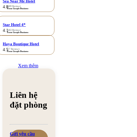
Sea Near Me Hotel
4.8
(489 Review)
From Google Business
Star Hotel 4*
4.1
(463 Review)
From Google Business
Haya Boutique Hotel
4.5
(77 Review)
From Google Business
Xem thêm
Liên hệ
đặt phòng
Gửi yêu cầu