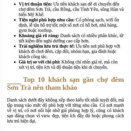
Vị trí thuận tiện:
Ưu tiên khách sạn dễ di chuyển đến
chợ đêm Sơn Trà, cầu Rồng, cầu Tình Yêu, sông Hàn và
biển Mỹ Khê.
Tiện nghi phù hợp nhu cầu:
Có phòng sạch, wifi ổn
định, lễ tân hỗ trợ tốt; một số nơi có hồ bơi, nhà hàng,
gym hoặc rooftop.
Khoảng giá rõ ràng:
Danh sách có nhiều phân khúc, từ
tiết kiệm đến nghỉ dưỡng cao cấp hơn.
Trải nghiệm lưu trú thực tế:
Ưu tiên nơi phù hợp với
khách đi chơi đêm, cặp đôi, nhóm bạn, gia đình hoặc
khách công tác.
Giá trị so với chi phí:
Không chỉ nhìn giá rẻ, mà còn
xét vị trí, tiện ích và độ thuận tiện khi di chuyển.
Top 10 khách sạn gần chợ đêm
Sơn Trà nên tham khảo
Danh sách dưới đây không xếp theo kiểu tốt nhất tuyệt đối, mà
tập trung vào mức độ phù hợp với từng nhu cầu. Có nơi mạnh
về vị trí, có nơi nổi bật nhờ giá phòng hợp lý, cũng có khách
sạn đáng chọn vì view đẹp, tiện ích đầy đủ hoặc phong cách
lưu trú hiện đại.