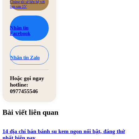
Chúng tôi sẽ liên hệ với
bạn sau 15’
Nhắn tin
Facebook
Nhắn tin Zalo
Hoặc gọi ngay
hotline:
0977455546
Bài viết liên quan
14 địa chỉ bán bánh su kem ngon nổi bật, đáng thử
nhất hiện nay