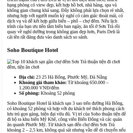
hạng phòng có view đẹp, kết hợp hồ bơi, nhà hàng, spa và
không gian chung khá sang. Đây không phải lựa chọn rẻ nhất,
nhưng hợp với người muốn kỳ nghỉ có cảm giác thoải mái, có
dịch vụ và dễ kết hợp giữa biển – phố – chợ đêm. Nếu lịch
trình của bạn ưu tiên tắm biển ban ngày, ăn tối ở Sơn Trà rồi
quay về nghỉ dưỡng trong không gian đẹp hơn, Paris Deli là
cái tên rất đáng đưa vào danh sách so sánh.
Soho Boutique Hotel
Địa chỉ:
23 25 Hà Bổng, Phước Mỹ, Đà Nẵng
Khoảng giá tham khảo:
Từ khoảng 650.000 –
1.200.000 VNĐ/đêm
Số phòng:
Khoảng 52 phòng
Soho Boutique Hotel là khách sạn 3 sao trên đường Hà Bổng,
có khoảng 52 phòng và hợp với du khách trẻ thích phong cách
lưu trú gọn gàng, hiện đại vừa đủ. Vị trí của Soho thuận tiện để
đi bộ ra khu biển Mỹ Khê, công viên Biển Đông và các quán
ăn quanh Phước Mỹ. Từ khách sạn đến chợ đêm Sơn Trà
khoảng 2 – 2,5 km, không quá sát nhưng vẫn dễ di chuyển nếu