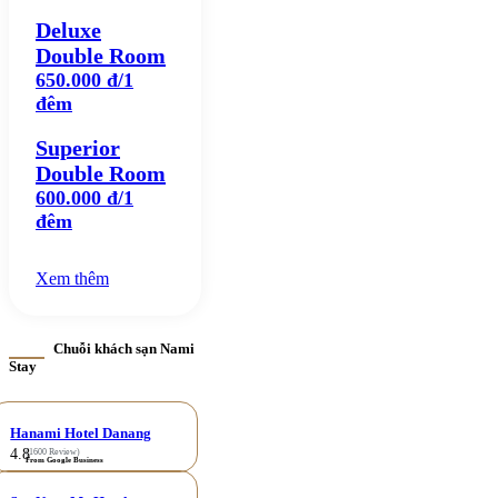
Deluxe
Double Room
650.000 đ/1
đêm
Superior
Double Room
600.000 đ/1
đêm
Xem thêm
Chuỗi khách sạn Nami
Stay
Hanami Hotel Danang
4.8
(1600 Review)
From Google Business