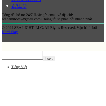
ZALO
Tổng đài hỗ trợ 24/7 Hoặc gửi email về địa chỉ:
seanamihotel@gmail.com Chúng tôi sẽ phản hồi nhanh nhất.
© 2024 SEA LIGHT, LLC. All Rights Reserved. Vận hành bởi
Nami Stay
Insert
Tiếng Việt