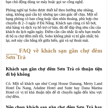
bạn chủ động dùng xe máy hoặc gọi xe công nghệ.
Phòng nghỉ tại Soho được thiết kế theo hướng nhẹ nhàng,
sáng, không quá cầu kỳ nhưng tạo cảm giác dễ chịu. Một số
hạng phòng có ban công hoặc tầm nhìn thoáng, phù hợp cho
chuyến đi 2–3 ngày ở Đà Nẵng. Khách sạn cũng có hồ bơi,
nhà hàng và dịch vụ hỗ trợ cơ bản, đủ để đáp ứng nhu cầu của
khách du lịch ngắn ngày. Điểm cần cân nhắc là nếu bạn muốn
đi bộ ra chợ đêm mỗi tối, Soho không phải vị trí gần nhất; bù
lại, nơi này cân bằng tốt giữa biển, giá và sự thoải mái.
FAQ về khách sạn gần chợ đêm
Sơn Trà
Khách sạn gần chợ đêm Sơn Trà có thuận tiện
đi bộ không
Có. Một số khách sạn như Corgi House Danang, Merry Land
Hotel Da Nang, Adaline Hotel and Suite hay Dana Marina
Hotel có vị trí khá thuận tiện để di chuyển ngắn đến khu vực
chợ đêm.
Nên chọn khách sạn gần chợ đêm Sơn Trà hay