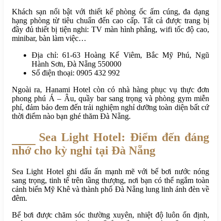
Khách sạn nổi bật với thiết kế phòng ốc ấm cúng, đa dạng
hạng phòng từ tiêu chuẩn đến cao cấp. Tất cả được trang bị
đầy đủ thiết bị tiện nghi: TV màn hình phẳng, wifi tốc độ cao,
minibar, bàn làm việc…
Địa chỉ: 61-63 Hoàng Kế Viêm, Bắc Mỹ Phú, Ngũ
Hành Sơn, Đà Nẵng 550000
Số điện thoại: 0905 432 992
Ngoài ra, Hanami Hotel còn có nhà hàng phục vụ thực đơn
phong phú Á – Âu, quầy bar sang trọng và phòng gym miễn
phí, đảm bảo đem đến trải nghiệm nghỉ dưỡng toàn diện bất cứ
thời điểm nào bạn ghé thăm Đà Nẵng.
Sea Light Hotel: Điểm đến đáng
nhớ cho kỳ nghỉ tại Đà Nẵng
Sea Light Hotel ghi dấu ấn mạnh mẽ với bể bơi nước nóng
sang trọng, tinh tế trên tầng thượng, nơi bạn có thể ngắm toàn
cảnh biển Mỹ Khê và thành phố Đà Nẵng lung linh ánh đèn về
đêm.
Bể bơi được chăm sóc thường xuyên, nhiệt độ luôn ổn định,