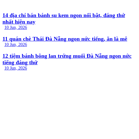
14 địa chỉ bán bánh su kem ngon nổi bật, đáng thử
nhất hiện nay
10 Jun, 2026
11 quán chè Thái Đà Nẵng ngon nức tiếng, ăn là mê
10 Jun, 2026
12 tiệm bánh bông lan trứng muối Đà Nẵng ngon nức
tiếng đáng thử
10 Jun, 2026