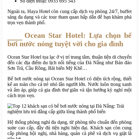
Số điện thoại: 0935 695 543
Ngoài ra, Haya Hotel còn cung cấp dịch vụ phòng 24/7, buffet
sáng đa dạng và các tour tham quan hấp dẫn để bạn khám phá
trọn vẹn thành phố.
Ocean Star Hotel: Lựa chọn bể
bơi nước nóng tuyệt vời cho gia đình
Ocean Star Hotel tọa lạc ở vị trí trung tâm, thuận tiện di chuyển
đến các địa điểm du lịch nổi tiếng của Đà Nẵng như Bán đảo
Sơn Trà, Cầu Rồng, Bãi biển Mỹ Khê…
Bể bơi nước nóng tại Ocean Star Hotel có diện tích rộng, thiết
kế an toàn cho cả trẻ nhỏ lẫn người lớn. Nước luôn trong xanh
và ấm áp, giúp cả gia đình thư giãn và tận hưởng kỳ nghỉ một
cách trọn vẹn.
Hệ thống phòng nghỉ đa dạng, từ phòng tiêu chuẩn đến phòng
suite cao cấp, đầy đủ tiện nghi hiện đại. Khách sạn còn cung
cấp phòng hội nghị, nhà hàng, quán cà phê và dịch vụ giặt là
tiện lợi.