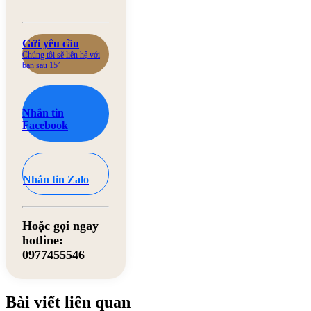
Gửi yêu cầu
Chúng tôi sẽ liên hệ với
bạn sau 15’
Nhắn tin
Facebook
Nhắn tin Zalo
Hoặc gọi ngay
hotline:
0977455546
Bài viết liên quan