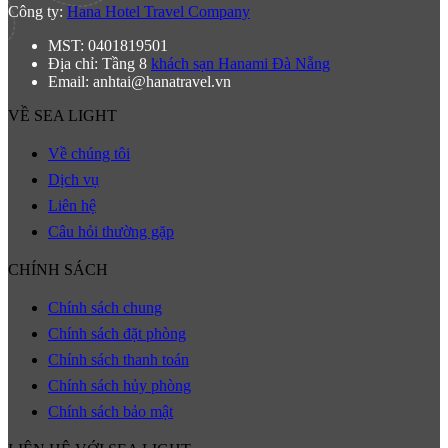
Công ty:
Hana Hotel Travel Company
MST: 0401819501
Địa chỉ: Tầng 8
khách sạn Hanami Đà Nẵng
Email: anhtai@hanatravel.vn
VỀ SEA LIGHT
Về chúng tôi
Dịch vụ
Liên hệ
Câu hỏi thường gặp
CHÍNH SÁCH
Chính sách chung
Chính sách đặt phòng
Chính sách thanh toán
Chính sách hủy phòng
Chính sách bảo mật