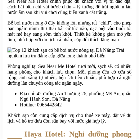
Sea Near Me Hotel chinh phục du khách với vị trí đắc địa,
cách bãi biển chỉ vài bước chân – lý tưởng để trải nghiệm làn
nước ấm sau khi vui chơi cùng biển xanh cát trắng.
Bể bơi nước nóng ở đây không lớn nhưng rất “chill”, cho phép
bạn ngâm mình thư thái bất cứ lúc nào, đặc biệt vào buổi tối
mát mẻ hay sáng sớm tinh khôi. Thiết kế không gian mở yên
tĩnh, phù hợp với du lịch cá nhân, cặp đôi thích lãng mạn.
Phòng nghỉ tại Sea Near Me Hotel tươi mới, sạch sẽ, có nhiều
hạng phòng cho khách lựa chọn. Mỗi phòng đều có cửa sổ
rộng, ánh sáng tự nhiên, tiện ích tiêu chuẩn, phù hợp cả nghỉ
dưỡng lẫn chuyến công tác ngắn ngày.
Địa chỉ: 42 đường An Thượng 26, phường Mỹ An, quận
Ngũ Hành Sơn, Đà Nẵng
Hotline: 0965442842
Khách sạn còn cung cấp dịch vụ cho thuê xe máy, đặt vé du
lịch và hỗ trợ đưa đón sân bay với mức giá hợp lý.
Haya Hotel: Nghỉ dưỡng phong