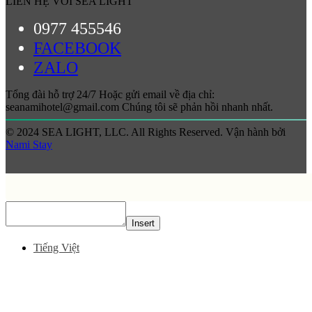
LIÊN HỆ VỚI SEA LIGHT
0977 455546
FACEBOOK
ZALO
Tổng đài hỗ trợ 24/7 Hoặc gửi email về địa chỉ:
seanamihotel@gmail.com Chúng tôi sẽ phản hồi nhanh nhất.
© 2024 SEA LIGHT, LLC. All Rights Reserved. Vận hành bởi
Nami Stay
Insert
Tiếng Việt