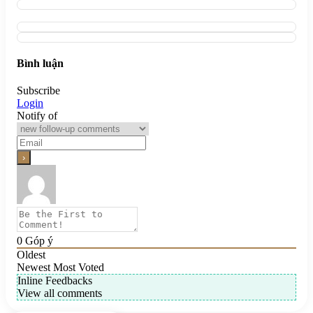
Bình luận
Subscribe
Login
Notify of
0
Góp ý
Oldest
Newest
Most Voted
Inline Feedbacks
View all comments