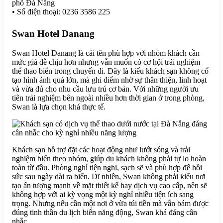
phố Đà Nẵng
• Số điện thoại: 0236 3586 225
Swan Hotel Danang
Swan Hotel Danang là cái tên phù hợp với nhóm khách cần
mức giá dễ chịu hơn nhưng vẫn muốn có cơ hội trải nghiệm
thể thao biển trong chuyến đi. Đây là kiểu khách sạn không cố
tạo hình ảnh quá lớn, mà ghi điểm nhờ sự thân thiện, linh hoạt
và vừa đủ cho nhu cầu lưu trú cơ bản. Với những người ưu
tiên trải nghiệm bên ngoài nhiều hơn thời gian ở trong phòng,
Swan là lựa chọn khá thực tế.
Khách sạn hỗ trợ đặt các hoạt động như lướt sóng và trải
nghiệm biển theo nhóm, giúp du khách không phải tự lo hoàn
toàn từ đầu. Phòng nghỉ tiện nghi, sạch sẽ và phù hợp để hồi
sức sau ngày dài ra biển. Dĩ nhiên, Swan không phải kiểu nơi
tạo ấn tượng mạnh về mặt thiết kế hay dịch vụ cao cấp, nên sẽ
không hợp với ai kỳ vọng một kỳ nghỉ nhiều tiện ích sang
trọng. Nhưng nếu cần một nơi ở vừa túi tiền mà vẫn bám được
đúng tinh thần du lịch biển năng động, Swan khá đáng cân
nhắc.