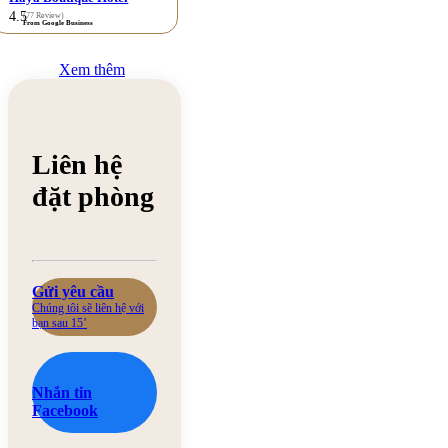
4.5
(77 Review)
From Google Business
Xem thêm
Liên hệ
đặt phòng
Gửi yêu cầu
Chúng tôi sẽ liên hệ với
bạn sau 15’
Nhắn tin
Facebook