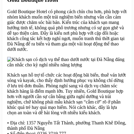
Gold Boutique Hotel có phong cách chỉn chu hơn, phù hợp với
nhóm khách muốn một trải nghiệm biển nhưng vẫn cần cảm
giác được chăm sóc bài bản. Kiến trúc của khách sạn mang
hướng tinh tế, không quá phô trương nhưng có sự gọn ghẽ và
dễ tạo thiện cảm. Đây là kiểu nơi phù hợp với cặp đôi hoặc
khách công tác kết hợp nghỉ ngơi, muốn tranh thủ thời gian tại
Đà Nẵng để ra biển và tham gia một vài hoạt động thể thao
dưới nước.
Khách sạn hỗ trợ tổ chức các hoạt động bãi biển, thuê ván lướt
sóng và kayak, cho thấy định hướng phục vụ không chỉ dừng
ở lưu trú đơn thuần. Phòng nghỉ sang và dịch vụ chăm sóc
khách hàng là điểm mạnh lớn. Tuy nhiên, Gold Boutique hợp
hơn với người cần sự cân bằng giữa nghỉ dưỡng và trải
nghiệm, chứ không phải mẫu khách sạn “cắm cờ” rõ ở phân
khúc quá trẻ hay quá mạo hiểm. Nói cách khác, đây là lựa
chọn an toàn và dễ hài lòng với nhiều kiểu khách.
• Địa chỉ: 1357 Nguyễn Tất Thành, phường Thanh Khê Đông,
thành phố Đà Nẵng
• Số điện thoại: 0236 3719 777