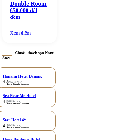
Double Room
650.000 đ/1
đêm
Xem thêm
Chuỗi khách sạn Nami
Stay
Hanami Hotel Danang
4.8
(1600 Review)
From Google Business
Sea Near Me Hotel
4.8
(489 Review)
From Google Business
Star Hotel 4*
4.1
(463 Review)
From Google Business
Haya Boutique Hotel