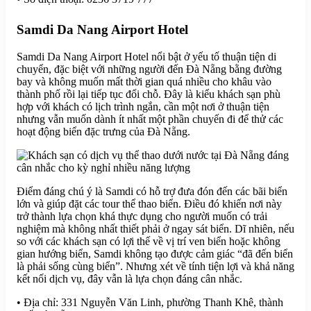
Samdi Da Nang Airport Hotel
Samdi Da Nang Airport Hotel nổi bật ở yếu tố thuận tiện di
chuyển, đặc biệt với những người đến Đà Nẵng bằng đường
bay và không muốn mất thời gian quá nhiều cho khâu vào
thành phố rồi lại tiếp tục đổi chỗ. Đây là kiểu khách sạn phù
hợp với khách có lịch trình ngắn, cần một nơi ở thuận tiện
nhưng vẫn muốn dành ít nhất một phần chuyến đi để thử các
hoạt động biển đặc trưng của Đà Nẵng.
Điểm đáng chú ý là Samdi có hỗ trợ đưa đón đến các bãi biển
lớn và giúp đặt các tour thể thao biển. Điều đó khiến nơi này
trở thành lựa chọn khá thực dụng cho người muốn có trải
nghiệm mà không nhất thiết phải ở ngay sát biển. Dĩ nhiên, nếu
so với các khách sạn có lợi thế về vị trí ven biển hoặc không
gian hướng biển, Samdi không tạo được cảm giác “đã đến biển
là phải sống cùng biển”. Nhưng xét về tính tiện lợi và khả năng
kết nối dịch vụ, đây vẫn là lựa chọn đáng cân nhắc.
• Địa chỉ: 331 Nguyễn Văn Linh, phường Thanh Khê, thành