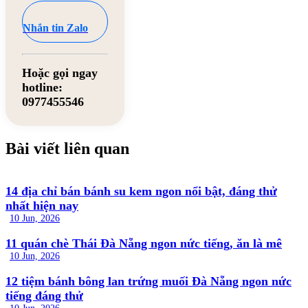
Nhắn tin Zalo
Hoặc gọi ngay
hotline:
0977455546
Bài viết liên quan
14 địa chỉ bán bánh su kem ngon nổi bật, đáng thử
nhất hiện nay
10 Jun, 2026
11 quán chè Thái Đà Nẵng ngon nức tiếng, ăn là mê
10 Jun, 2026
12 tiệm bánh bông lan trứng muối Đà Nẵng ngon nức
tiếng đáng thử