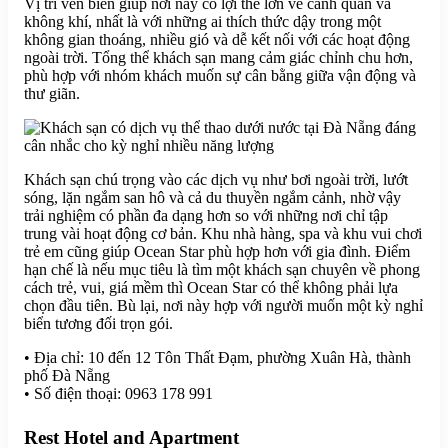
Vị trí ven biển giúp nơi này có lợi thế lớn về cảnh quan và
không khí, nhất là với những ai thích thức dậy trong một
không gian thoáng, nhiều gió và dễ kết nối với các hoạt động
ngoài trời. Tổng thể khách sạn mang cảm giác chỉnh chu hơn,
phù hợp với nhóm khách muốn sự cân bằng giữa vận động và
thư giãn.
Khách sạn chú trọng vào các dịch vụ như bơi ngoài trời, lướt
sóng, lặn ngắm san hô và cả du thuyền ngắm cảnh, nhờ vậy
trải nghiệm có phần đa dạng hơn so với những nơi chỉ tập
trung vài hoạt động cơ bản. Khu nhà hàng, spa và khu vui chơi
trẻ em cũng giúp Ocean Star phù hợp hơn với gia đình. Điểm
hạn chế là nếu mục tiêu là tìm một khách sạn chuyên về phong
cách trẻ, vui, giá mềm thì Ocean Star có thể không phải lựa
chọn đầu tiên. Bù lại, nơi này hợp với người muốn một kỳ nghỉ
biển tương đối trọn gói.
• Địa chỉ: 10 đến 12 Tôn Thất Đạm, phường Xuân Hà, thành
phố Đà Nẵng
• Số điện thoại: 0963 178 991
Rest Hotel and Apartment