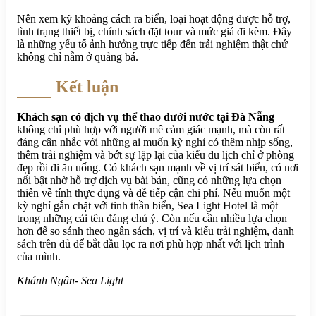
Nên xem kỹ khoảng cách ra biển, loại hoạt động được hỗ trợ,
tình trạng thiết bị, chính sách đặt tour và mức giá đi kèm. Đây
là những yếu tố ảnh hưởng trực tiếp đến trải nghiệm thật chứ
không chỉ nằm ở quảng bá.
Kết luận
Khách sạn có dịch vụ thể thao dưới nước tại Đà Nẵng
không chỉ phù hợp với người mê cảm giác mạnh, mà còn rất
đáng cân nhắc với những ai muốn kỳ nghỉ có thêm nhịp sống,
thêm trải nghiệm và bớt sự lặp lại của kiểu du lịch chỉ ở phòng
đẹp rồi đi ăn uống. Có khách sạn mạnh về vị trí sát biển, có nơi
nổi bật nhờ hỗ trợ dịch vụ bài bản, cũng có những lựa chọn
thiên về tính thực dụng và dễ tiếp cận chi phí. Nếu muốn một
kỳ nghỉ gắn chặt với tinh thần biển, Sea Light Hotel là một
trong những cái tên đáng chú ý. Còn nếu cần nhiều lựa chọn
hơn để so sánh theo ngân sách, vị trí và kiểu trải nghiệm, danh
sách trên đủ để bắt đầu lọc ra nơi phù hợp nhất với lịch trình
của mình.
Khánh Ngân- Sea Light