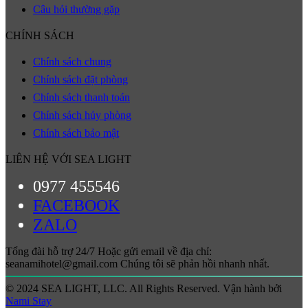
Câu hỏi thường gặp
CHÍNH SÁCH
Chính sách chung
Chính sách đặt phòng
Chính sách thanh toán
Chính sách hủy phòng
Chính sách bảo mật
LIÊN HỆ VỚI SEA LIGHT
0977 455546
FACEBOOK
ZALO
Tổng đài hỗ trợ 24/7 Hoặc gửi email về địa chỉ:
seanamihotel@gmail.com Chúng tôi sẽ phản hồi nhanh nhất.
© 2024 SEA LIGHT, LLC. All Rights Reserved. Vận hành bởi
Nami Stay