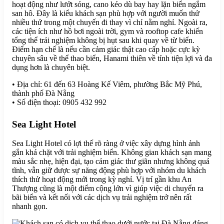
hoạt động như lướt sóng, cano kéo dù bay hay lặn biển ngắm
san hô. Đây là kiểu khách sạn phù hợp với người muốn thử
nhiều thứ trong một chuyến đi thay vì chỉ nằm nghỉ. Ngoài ra,
các tiện ích như hồ bơi ngoài trời, gym và rooftop cafe khiến
tổng thể trải nghiệm không bị hụt sau khi quay về từ biển.
Điểm hạn chế là nếu cần cảm giác thật cao cấp hoặc cực kỳ
chuyên sâu về thể thao biển, Hanami thiên về tính tiện lợi và đa
dụng hơn là chuyên biệt.
• Địa chỉ: 61 đến 63 Hoàng Kế Viêm, phường Bắc Mỹ Phú,
thành phố Đà Nẵng
• Số điện thoại: 0905 432 992
Sea Light Hotel
Sea Light Hotel có lợi thế rõ ràng ở việc xây dựng hình ảnh
gắn khá chặt với trải nghiệm biển. Không gian khách sạn mang
màu sắc nhẹ, hiện đại, tạo cảm giác thư giãn nhưng không quá
tĩnh, vẫn giữ được sự năng động phù hợp với nhóm du khách
thích thử hoạt động mới trong kỳ nghỉ. Vị trí gần khu An
Thượng cũng là một điểm cộng lớn vì giúp việc di chuyển ra
bãi biển và kết nối với các dịch vụ trải nghiệm trở nên rất
nhanh gọn.