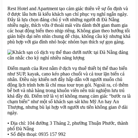
Rest Hotel and Apartment tạo cảm giác thiên về sự ổn định và
ở được lâu hơn là kiểu khách sạn chỉ phục vụ nghỉ ngắn ngày.
Đây là lựa chọn đáng chú ý với những người đi Đà Nẵng
nhiều ngày, thích vừa ở thoải mái vừa dành thời gian tham gia
các hoạt động biển theo nhịp riêng. Không gian theo hướng tối
giản hiện đại nên nhìn chung dễ chịu, không cầu kỳ nhưng khá
phù hợp với gia đình nhỏ hoặc nhóm bạn thích sự gọn gàng.
Điểm mạnh của Rest nằm ở dịch vụ thuê thiết bị thể thao biển
như SUP, kayak, cano kéo phao chuối và cả tour lặn biển cá
nhân. Điều này khiến nơi đây hấp dẫn với người muốn chủ
động lịch trình hơn là chỉ mua tour trọn gói. Ngoài ra, có thêm
bể bơi và nhà hàng trong khuôn viên nên trải nghiệm lưu trú
khá đầy đủ. Điểm trừ là vị trí không mang cảm giác “bước ra là
chạm biển” như một số khách sạn sát khu Mỹ An hay An
Thượng, nhưng bù lại hợp với người ưu tiên không gian ở dài
ngày.
• Địa chỉ: 104 đường 3 Tháng 2, phường Thuận Phước, thành
phố Đà Nẵng
• Số điện thoại: 0935 157 992