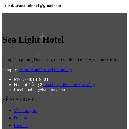
Email: seanamihotel@gmail.com
Sea Light Hotel
Cung cấp phòng khách sạn, dịch vụ thuê xe máy, vé tour các loại
Công ty:
Hana Hotel Travel Company
MST: 0401819501
Địa chỉ: Tầng 8
khách sạn Hanami Đà Nẵng
Email: anhtai@hanatravel.vn
VỀ SEA LIGHT
Về chúng tôi
Dịch vụ
Liên hệ