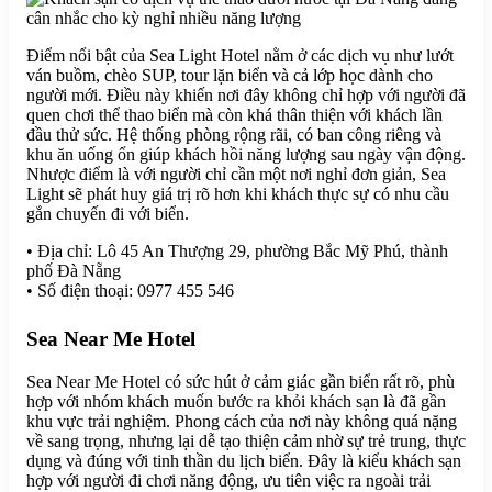
Điểm nổi bật của Sea Light Hotel nằm ở các dịch vụ như lướt
ván buồm, chèo SUP, tour lặn biển và cả lớp học dành cho
người mới. Điều này khiến nơi đây không chỉ hợp với người đã
quen chơi thể thao biển mà còn khá thân thiện với khách lần
đầu thử sức. Hệ thống phòng rộng rãi, có ban công riêng và
khu ăn uống ổn giúp khách hồi năng lượng sau ngày vận động.
Nhược điểm là với người chỉ cần một nơi nghỉ đơn giản, Sea
Light sẽ phát huy giá trị rõ hơn khi khách thực sự có nhu cầu
gắn chuyến đi với biển.
• Địa chỉ: Lô 45 An Thượng 29, phường Bắc Mỹ Phú, thành
phố Đà Nẵng
• Số điện thoại: 0977 455 546
Sea Near Me Hotel
Sea Near Me Hotel có sức hút ở cảm giác gần biển rất rõ, phù
hợp với nhóm khách muốn bước ra khỏi khách sạn là đã gần
khu vực trải nghiệm. Phong cách của nơi này không quá nặng
về sang trọng, nhưng lại dễ tạo thiện cảm nhờ sự trẻ trung, thực
dụng và đúng với tinh thần du lịch biển. Đây là kiểu khách sạn
hợp với người đi chơi năng động, ưu tiên việc ra ngoài trải