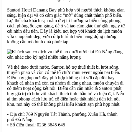
Santori Hotel Danang Bay phù hợp với người thích không gian
sáng, hiện đại và có cảm giác “mở” đúng chất thành phố biển.
Lợi thế của khách sạn nằm ở vị trí hướng ra biển cùng phong
cách phòng ốc gọn gàng, dễ ở và tạo cảm giác thư giãn ngay từ
cái nhìn đầu tiên. Đây là kiểu nơi hợp với khách du lịch muốn
vừa chụp ảnh đẹp, vừa có lịch trình biển năng động nhưng
không cần mô hình quá phức tạp.
Về thể thao dưới nước, Santori hỗ trợ thuê thiết bị lướt sóng,
thuyền phao và còn có thể tổ chức mini event ngoài bãi biển.
Điều này giúp nơi đây phù hợp không chỉ với cặp đôi hay
khách cá nhân mà còn cả nhóm đi cùng nhau, muốn chuyến đi
có thêm hoạt động kết nối. Điểm cần cân nhắc là Santori phát
huy giá trị rõ hơn với khách thích tinh thần trẻ và hiện đại. Nếu
ai tìm phong cách lưu trú cổ điển hoặc thật nhiều tiện ích nội
khu, nơi này có thể không phải kiểu khách sạn phù hợp nhất.
• Địa chỉ: 769 Nguyễn Tất Thành, phường Xuân Hà, thành
phố Đà Nẵng
• Số điện thoại: 0236 3645 645