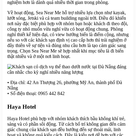
nghiệm hơn là dành quá nhiều thời gian trong phòng.
Về hoạt động, Sea Near Me hỗ trợ nhiều lựa chọn như kayak,
lướt sóng, Jetski và cả team building ngoài trời. Điều đó khiến
nơi này đặc biệt phù hợp với nhóm bạn hoặc khách đi theo đội,
công ty nhỏ muốn vừa nghỉ vừa có hoạt động chung. Phòng
nghỉ thiết kế hiện đại, có view hướng biển là điểm cộng, nhưng
nếu so với các khách sạn định vị cao cấp hơn thì trải nghiệm ở
đây thiên về sự tiện và đúng nhu cầu hơn là tạo cảm giác sang
trọng. Chọn Sea Near Me sẽ hợp nhất khi mục tiêu là đi biển
thật nhiều và ở một nơi linh hoạt.
• Địa chỉ: 42 An Thượng 26, phường Mỹ An, thành phố Đà
Nẵng
• Số điện thoại: 0965 442 842
Haya Hotel
Haya Hotel phù hợp với nhóm khách thích bầu không khí trẻ,
sáng và có phần sôi động. Từ cách bố trí không gian đến cảm
giác chung của khách sạn đều hướng đến sự thoải mái, linh
hoạt và không quá kiểu cách. Đây là kiểu nơi dễ hợp với các