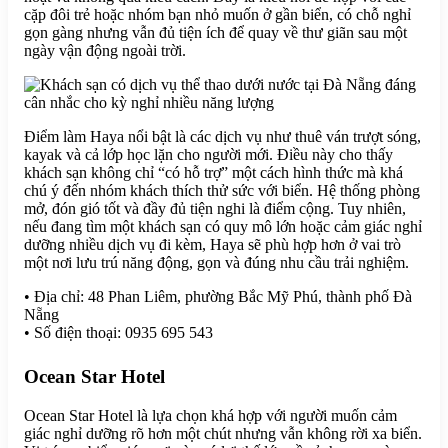
cặp đôi trẻ hoặc nhóm bạn nhỏ muốn ở gần biển, có chỗ nghỉ
gọn gàng nhưng vẫn đủ tiện ích để quay về thư giãn sau một
ngày vận động ngoài trời.
Điểm làm Haya nổi bật là các dịch vụ như thuê ván trượt sóng,
kayak và cả lớp học lặn cho người mới. Điều này cho thấy
khách sạn không chỉ “có hỗ trợ” một cách hình thức mà khá
chú ý đến nhóm khách thích thử sức với biển. Hệ thống phòng
mở, đón gió tốt và đầy đủ tiện nghi là điểm cộng. Tuy nhiên,
nếu đang tìm một khách sạn có quy mô lớn hoặc cảm giác nghỉ
dưỡng nhiều dịch vụ đi kèm, Haya sẽ phù hợp hơn ở vai trò
một nơi lưu trú năng động, gọn và đúng nhu cầu trải nghiệm.
• Địa chỉ: 48 Phan Liêm, phường Bắc Mỹ Phú, thành phố Đà
Nẵng
• Số điện thoại: 0935 695 543
Ocean Star Hotel
Ocean Star Hotel là lựa chọn khá hợp với người muốn cảm
giác nghỉ dưỡng rõ hơn một chút nhưng vẫn không rời xa biển.