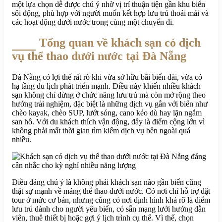
một lựa chọn dễ được chú ý nhờ vị trí thuận tiện gần khu biển
sôi động, phù hợp với người muốn kết hợp lưu trú thoải mái và
các hoạt động dưới nước trong cùng một chuyến đi.
Tổng quan về khách sạn có dịch
vụ thể thao dưới nước tại Đà Nẵng
Đà Nẵng có lợi thế rất rõ khi vừa sở hữu bãi biển dài, vừa có
hạ tầng du lịch phát triển mạnh. Điều này khiến nhiều khách
sạn không chỉ dừng ở chức năng lưu trú mà còn mở rộng theo
hướng trải nghiệm, đặc biệt là những dịch vụ gắn với biển như
chèo kayak, chèo SUP, lướt sóng, cano kéo dù hay lặn ngắm
san hô. Với du khách thích vận động, đây là điểm cộng lớn vì
không phải mất thời gian tìm kiếm dịch vụ bên ngoài quá
nhiều.
Điều đáng chú ý là không phải khách sạn nào gần biển cũng
thật sự mạnh về mảng thể thao dưới nước. Có nơi chỉ hỗ trợ đặt
tour ở mức cơ bản, nhưng cũng có nơi định hình khá rõ là điểm
lưu trú dành cho người yêu biển, có sẵn mạng lưới hướng dẫn
viên, thuê thiết bị hoặc gợi ý lịch trình cụ thể. Vì thế, chọn