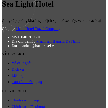
Sea Light Hotel
Cung cấp phòng khách sạn, dịch vụ thuê xe máy, vé tour các loại
Công ty:
Hana Hotel Travel Company
MST: 0401819501
Địa chỉ: Tầng 8
khách sạn Hanami Đà Nẵng
Email: anhtai@hanatravel.vn
VỀ SEA LIGHT
Về chúng tôi
Dịch vụ
Liên hệ
Câu hỏi thường gặp
CHÍNH SÁCH
Chính sách chung
Chính sách đặt phòng