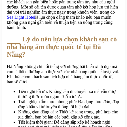
các khách sạn gần biển hoặc gần trung tâm tùy nhu cầu nghỉ
dưỡng. Một số cái tên được quan tâm nhờ kết hợp lưu trú hiện
đại với trải nghiệm ẩm thực ngay trong khuôn viên, trong đó
Sea Light Hotel
là lựa chọn đáng tham khảo nếu bạn muốn
không gian nghỉ gần biển và thuận tiện ăn uống trong cùng
hành trình.
Lý do nên lựa chọn khách sạn có
nhà hàng ẩm thực quốc tế tại Đà
Nẵng?
Đà Nẵng không chỉ nổi tiếng với những bãi biển xinh đẹp mà
còn là thiên đường ẩm thực với các nhà hàng quốc tế tuyệt vời.
Khi lựa chọn khách sạn tích hợp nhà hàng ẩm thực quốc tế,
bạn sẽ được:
Tiện nghi tối ưu: Không cần di chuyển xa mà vẫn được
thưởng thức món ngon từ Âu tới Á.
Trải nghiệm ẩm thực phong phú: Đa dạng thực đơn, đáp
ứng khẩu vị từ truyền thống tới hiện đại.
Không gian đẳng cấp: Thiết kế sang trọng, phù hợp cho
gia đình, bạn bè lẫn các buổi gặp gỡ công tác.
Tiết kiệm thời gian: Dễ dàng sắp xếp kế hoạch nghỉ