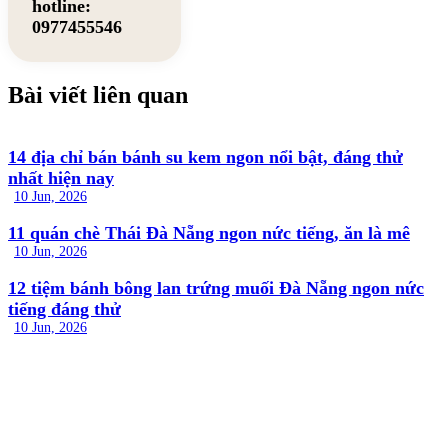
hotline:
0977455546
Bài viết liên quan
14 địa chỉ bán bánh su kem ngon nổi bật, đáng thử
nhất hiện nay
10 Jun, 2026
11 quán chè Thái Đà Nẵng ngon nức tiếng, ăn là mê
10 Jun, 2026
12 tiệm bánh bông lan trứng muối Đà Nẵng ngon nức
tiếng đáng thử
10 Jun, 2026