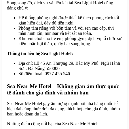
Song song đó, dịch vụ và tiện ích tại Sea Light Hotel cũng
đáng chú ý:
Hệ thống phòng nghỉ được thiết kế theo phong cách tối
giản hiện đại, đầy đủ tiện nghi.
Phòng tắm riêng với bồn tắm và vòi sen cao cấp, tivi
màn hình lớn, minibar và két sắt an toàn.
Khu vui chơi cho trẻ em, phòng gym, dịch vụ tổ chức sự
kiện hoặc hội thảo, quầy bar sang trọng.
Thông tin liên hệ Sea Light Hotel:
Địa chỉ: Lô 45 An Thượng 29, Bắc Mỹ Phú, Ngũ Hành
Sơn, Đà Nẵng 550000
Số điện thoại: 0977 455 546
Sea Near Me Hotel – Không gian ẩm thực quốc
tế dành cho gia đình và nhóm bạn
Sea Near Me Hotel gây ấn tượng mạnh bởi nhà hàng quốc tế
hiện đại cùng thực đơn đa dạng, thích hợp cho gia đình, nhóm
bạn hoặc đoàn du lịch.
Những điểm cộng nổi bật của Sea Near Me Hotel: