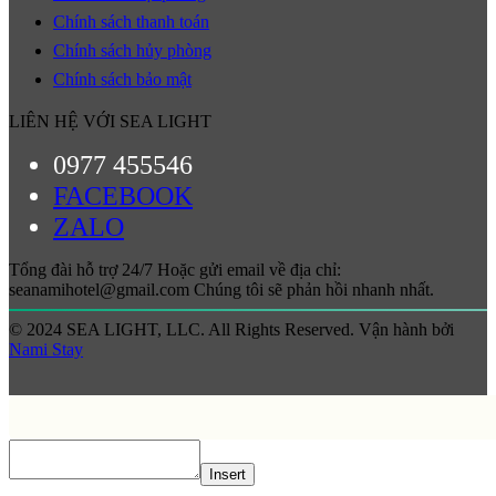
Chính sách thanh toán
Chính sách hủy phòng
Chính sách bảo mật
LIÊN HỆ VỚI SEA LIGHT
0977 455546
FACEBOOK
ZALO
Tổng đài hỗ trợ 24/7 Hoặc gửi email về địa chỉ:
seanamihotel@gmail.com Chúng tôi sẽ phản hồi nhanh nhất.
© 2024 SEA LIGHT, LLC. All Rights Reserved. Vận hành bởi
Nami Stay
Insert